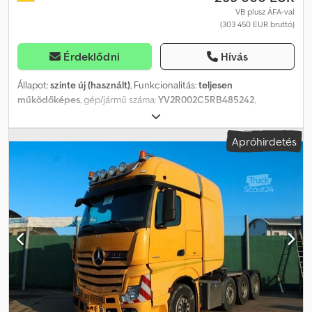
VB plusz ÁFA-val
(303 450 EUR bruttó)
Érdeklődni
Hívás
Állapot:
szinte új (használt)
, Funkcionalitás:
teljesen
működőképes
, gép/jármű száma:
YV2R002C5RB485242
,
futásteljesítmény:
145 000 km
, teljesítmény:
488 kW (663,49 LE)
,
első forgalomba helyezés:
12/2024
, üzemanyagtípus:
dízel
, saját
Apróhirdetés
tömeg:
9 411 kg
, maximális teherbírás:
18 089 kg
, össztömeg:
27 500 kg
, abroncs méret:
385/55 R22.5 315/70 R22.5
,
gumiabroncs állapota:
70 százalék
, tengelyelrendezés:
6x2
,
tengelytáv:
3 900 mm
, tengelytávolság:
25 801 320 mm
, következő
vizsga (TÜV):
12/2026
, üzemanyag:
dízel
, üzemanyagtartály
kapacitása:
480 l
, kombinált üzemanyag-fogyasztás:
38 l/100 km
,
fékek:
retarder
, szín:
fekete
, vezetőfülke:
alvófülke
, hajtástípus:
automata
, sebességek száma:
12
, kibocsátási osztály:
Euro 6
,
felfüggesztés:
levegő
, ülések száma:
2
, teljes hossz:
6 311 mm
,
teljes szélesség:
2 544 mm
, teljes magasság:
3 920 mm
,
megengedett tengelyterhelés (1. tengely):
8 500 kg
,
megengedett tengelyterhelés (2. tengely):
7 500 kg
,