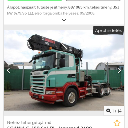
Állapot:
használt
, futásteljesítmény:
887 065 km
, teljesítmény:
353
kW (479,95 LE)
, első forgalomba helyezés:
05/2008
,
üzemanyagtípus:
dízel
, tengelyelrendezés:
6x4
, fékek:
motorfék
,
kibocsátási osztály:
Euro 4
, felfüggesztés:
acél-levegő
, Gyártási év:
Apróhirdetés
2008
, MAN TGA 33.480, 2008-as évjárat, 887065 km, EURO4,
hidraulikus rendszer, manuális váltó, légrugós felfüggesztés
Dsdpfsqd Ripex Aagskr
1
/
14
Nehéz tehergépjármű