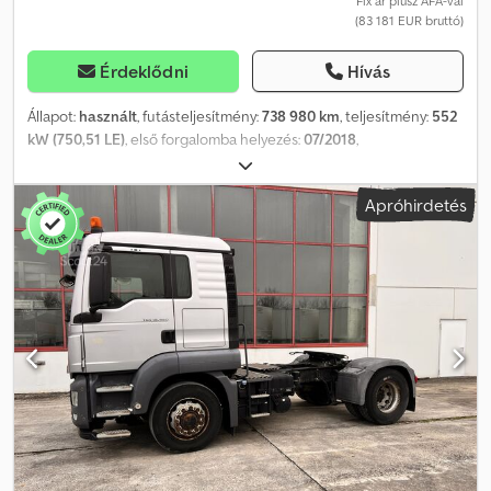
Fix ár plusz ÁFA-val
(83 181 EUR bruttó)
Érdeklődni
Hívás
Állapot:
használt
, futásteljesítmény:
738 980 km
, teljesítmény:
552
kW (750,51 LE)
, első forgalomba helyezés:
07/2018
,
üzemanyagtípus:
dízel
, össztömeg:
45 000 kg
, tengelyelrendezés:
3 tengely
, fékek:
retarder
, szín:
piros
, hajtástípus:
automata
,
Apróhirdetés
kibocsátási osztály:
Euro 6
, Felszereltség:
ABS, koromszűrő,
légkondicionálás, állófűtés
, Járműazonosító szám:
YV2R0P0G0JA832856 Teljes járműsúly: legfeljebb 170 tonna NATO
csatlakozó – pótkocsi-hidraulika Megtett távolság: 738 980 km –
15 313 üzemóra Saját súly: 11 571 kg PL HU – fizetendő ----
GlobetrotterXL vezetőfülke RETARDER, digitális tachográf
Klímaberendezés, állófűtés, 2 fekvőhely, rádió/CD/Bluetooth, útdíj-
rendszerre való előkészítés, multifunkciós kormánykerék,
bőrülések, ülésfűtés, ülés-szellőztetés, hűtőszekrény XENON
fényszórók Laposrugós felfüggesztés elöl + légrugós
felfüggesztés hátul 2. tengely = emelőtengely + kormányozható
tengely Tengelytáv: 3700 x 1370 mm (1–2. tengely között: 2350 mm)
AP tengelyek Dízel üzemanyagtartály a vezetőfülke mögött: 1000 l.