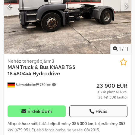
R 22,5 3. + 4. tengely 315/80 R 22,5
1
/
11
Nehéz tehergépjármű
MAN Truck & Bus
K1AAB TGS
18.4804x4 Hydrodrive
23 900 EUR
Schwebheim
750 km
Fix ár plusz ÁFA-val
(28 441 EUR bruttó)
Érdeklődni
Hívás
Állapot:
használt
, futásteljesítmény:
385 300 km
, teljesítmény:
353
kW (479,95 LE)
, első forgalomba helyezés:
08/2015
,