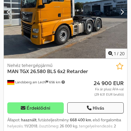
rendszer, tempomat, összkerékhajtás
, -- Nyomdai hibák,
tévedések és változtatások jogát fenntartjuk, minta képek --,
További adatok itt: !, További részletek: ! Dkodpszrqi Dsfx Aagjr
1
/
20
Nehéz tehergépjármű
MAN
TGX 26.580 BLS 6x2 Retarder
24 900 EUR
Landsberg am Lech
656 km
Fix ár plusz ÁFA-val
(29 631 EUR bruttó)
Érdeklődni
Hívás
Állapot:
használt
, futásteljesítmény:
668 400 km
, első forgalomba
helyezés:
11/2018
, össztömeg:
26 000 kg
, tengelyelrendezés:
2