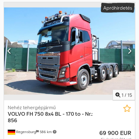
Apróhirdetés
1
/
15
Nehéz tehergépjármű
VOLVO
FH 750 8x4 BL - 170 to - Nr.:
856
69 900 EUR
Regensburg
586 km