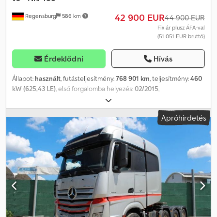
ellátva vagy feliratozva is lehet. Az általános szállítási és fizetési
42 900 EUR
Regensburg
586 km
feltételeink érvényesek.
44 900 EUR
Fix ár plusz ÁFA-val
(51 051 EUR bruttó)
Érdeklődni
Hívás
Állapot:
használt
, futásteljesítmény:
768 901 km
, teljesítmény:
460
kW (625,43 LE)
, első forgalomba helyezés:
02/2015
,
üzemanyagtípus:
dízel
, össztömeg:
41 000 kg
, tengelyelrendezés:
3 tengely
, fékek:
retarder
, szín:
sárga
, hajtástípus:
automata
,
Apróhirdetés
kibocsátási osztály:
Euro 6
, Felszereltség:
ABS, koromszűrő,
légkondicionálás, állófűtés
, Össztömeg: 155 tonna Alvázszám:
WDB9634261L903488 HŰTŐFOLYADÉK-VESZTESÉG – MOTOR JÁR
Saját tömeg: 12.925 kg Német műszaki vizsga esedékes ----
GigaSpace vezetőfülke Retarder, digitális tachográf Automata
klímaberendezés, állófűtés 2 fekhely, rádió-CD Bluetooth
Multifunkciós kormány, útdíjfizetés előkészítés Ülésfűtés,
hűtőszekrény Első tengely laprugós – hátsó tengely légrugós
Tengelytáv: 4.000 mm + 1.350 mm Tengelytáv: 1. – 2. tengely 2.650
mm 900 literes üzemanyagtartály AP tengelyek 2. tengely