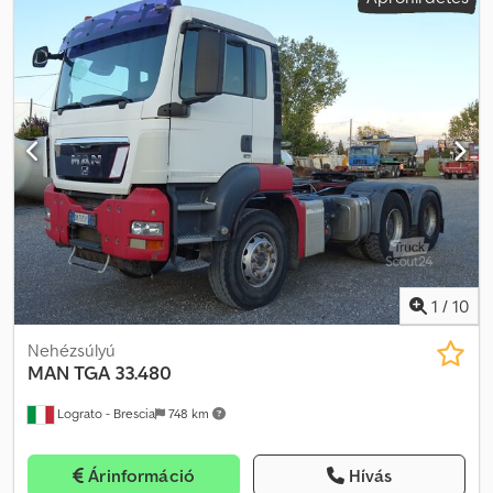
lassítóval Hátsó tengelyek: 13 t, hossz- és keresztirányú
differenciálzárral Hátsó tengelyek: légrugózással Első tengely: 9 t
Előfutó tengely: 8,0 t, tehermentesíthető Hidraulikus rendszer
alvázra szerelhető pótkocsihoz, 140 literes tartállyal
Elmozdítóberendezés: EVHD 800 Nyeregszerkezet: JSK 38, 3,5
hüvelyk Támogató lemez, hátul Forgójelző lámpák Munkalámpák
Fűtés (melegvízes rendszer) Klímaberendezés Parkoló
klímaberendezés Hűtőszekrény 2 fekvőhely a vezetőfülkében
Tárolórekeszek Dkjdsyxcn Uspfx Aagjr
1
/
10
Nehézsúlyú
MAN
TGA 33.480
Lograto - Brescia
748 km
Árinformáció
Hívás