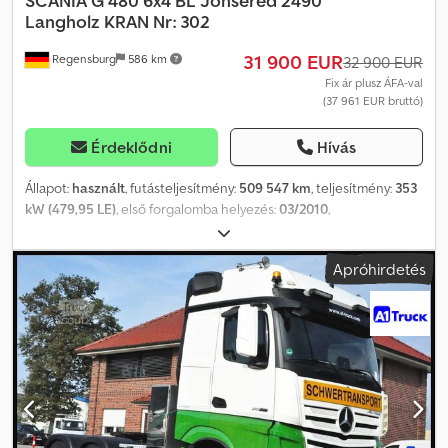
SCANIA
G 480 6x4 BL Jonsered 2490
Langholz KRAN Nr: 302
31 900 EUR
Regensburg
586 km
32 900 EUR
Fix ár plusz ÁFA-val
(37 961 EUR bruttó)
Érdeklődni
Hívás
Állapot:
használt
, futásteljesítmény:
509 547 km
, teljesítmény:
353
kW (479,95 LE)
, első forgalomba helyezés:
03/2010
,
üzemanyagtípus:
dízel
, össztömeg:
30 000 kg
, tengelyelrendezés:
3 tengely
, fékek:
retarder
, szín:
kék
, hajtástípus:
mechanikai
,
Apróhirdetés
kibocsátási osztály:
Euro 5
, Felszereltség:
ABS, koromszűrő,
légkondicionálás, állófűtés
, Jármű-azonosító szám:
XLEG6X40005232302 Kézi váltó – 12 sebességes Önsúly: 15.120 kg
AT DE esedékes Dkedpfx Aajt Aqy Rjger JONSERED 2490 A fa daru,
gyártási év: 2009, sorozatszám: 249000056 2 pontos kitámasztás –
ROTO farönkfogó Max. teherbírás: 5.850 kg – kinyúlásnál: 3.800 mm
Max. kinyúlás: 9.300 mm – akkor teherbírás: 2.360 kg Közepes
méretű fülke Retarder, digitális tachográf Automata klíma,
állófűtés, rádió-CD Úthasználati díj előkészítés, multifunkciós