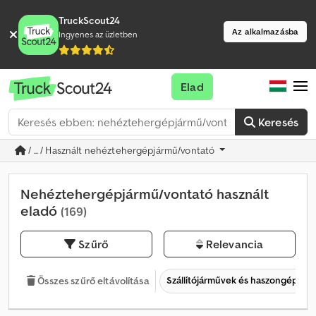
TruckScout24
Az alkalmazásba
Ingyenes az üzletben
Elad
Keresés
/ ... / Használt nehéztehergépjármű/vontató
Nehéztehergépjármű/vontató használt
eladó
(169)
Szűrő
Relevancia
Szállítójárművek és haszongépjár
Összes szűrő eltávolítása