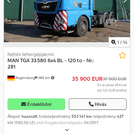
1
/
14
Nehéz tehergépjármű
MAN
TGX 33.580 6x4 BL - 120 to - Nr.:
281
35 900 EUR
Regensburg
586 km
37 900 EUR
Fix ár plusz ÁFA-val
(42 721 EUR bruttó)
Érdeklődni
Hívás
Állapot:
használt
, futásteljesítmény:
553 141 km
, teljesítmény:
427
kW (580,56 LE)
, első forgalomba helyezés:
04/2017
,
üzemanyagtípus:
dízel
, össztömeg:
33 000 kg
, tengelyelrendezés: