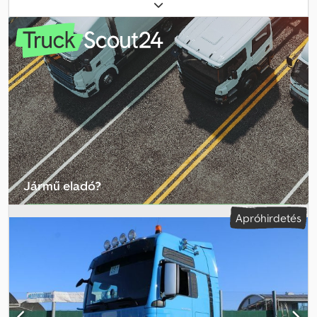
tengely
, következő vizsga (TÜV):
01/2027
, szín:
sárga
, hajtástípus:
automata
, kibocsátási osztály:
Euro 6
, Önsúly: 8.800 kg A méret:
4.490 mm Tengelytáv: 2.600+1.350 mm Dedpfx Aoy Sd Ehsagjkr
Megengedett vontatási össztömeg: 56 t ZF12 AS Tronic
sebességváltó retarderrel HY 13 tonnás hátsó tengelyek
Légrugós hátsó tengelyek 2. tengely emelőtengely
Differenciálzár Jost 2 colos vonófej 2 fekhely a fülkében Hátsó
munkalámpák Ködlámpás távfények Elektromos ablakemelők
Fűthető és elektromosan állítható tükrök Klímaberendezés
Meleglevegős fűtés Ülésfűtés Légkürt Állóklíma Xenon fényszórók
Adaptív tempomat Sávtartó asszisztens
Jármű eladó?
Létrehozás hirdetés
Apróhirdetés