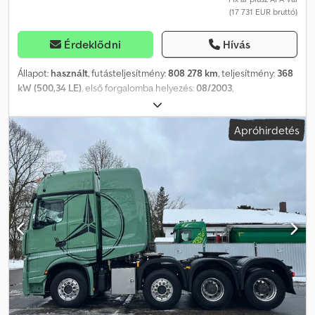
(17 731 EUR bruttó)
Érdeklődni
Hívás
Állapot:
használt
, futásteljesítmény:
808 278 km
, teljesítmény:
368
kW (500,34 LE)
, első forgalomba helyezés:
08/2003
,
üzemanyagtípus:
dízel
, össztömeg:
27 000 kg
, tengelyelrendezés:
3 tengely
, fékek:
retarder
, szín:
kék
, hajtástípus:
mechanikai
,
Apróhirdetés
kibocsátási osztály:
Euro 3
, Felszereltség:
ABS, légkondicionálás,
állófűtés
, Járműazonosító szám: YV2A4CDC63A558387 PÓTKOCSI
HIDRAULIKA – BILLENTŐHIDRAULIKA 70 tonna teljes össztömeg
Saját tömeg: 9400 kg DE HU – fizetendő NATO csatlakozó ----
Globetrotter – vezetőfülke MOTORFÉK, digitális tachográf
Klímaautómata, állóhelyzeti fűtés, 2 fekvőhely,
rádió/CD/Bluetooth/navigációs előkészítés, útadíj-előjegyzés,
multifunkciós kormánykerék, ülésfűtés, hűtőszekrény Laprugós
felfüggesztés elöl + légrugós felfüggesztés hátul Tengelytáv:
3900 / (2. és 3. tengely = 1400 mm) 450 literes üzemanyagtartály 2.
TENGELY = EMLÍTHETŐ ÉS KORMÁNYOZHATÓ AP TENGELYEK
Nyere magassága 1230 mm – állítható – 2,0 hüvelyk Forgó
jelzőlámpa Pótkocsi vonófej, 40 mm Felsőre vezetett kipufogó