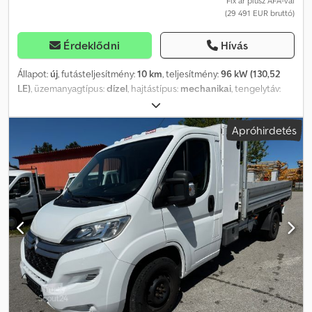
Fix ár plusz ÁFA-val
(29 491 EUR bruttó)
Érdeklődni
Hívás
Állapot:
új
, futásteljesítmény:
10 km
, teljesítmény:
96 kW (130,52
LE)
, üzemanyagtípus:
dízel
, hajtástípus:
mechanikai
, tengelytáv:
2 975 mm
, össztömeg:
2 140 kg
, saját tömeg:
1 595 kg
, maximális
teherbírás:
545 kg
, raktér hossza:
4 753 mm
, rakodótér szélesség:
Apróhirdetés
1 921 mm
, raktérmagasság:
1 847 mm
, kibocsátási osztály:
Euro 6
,
szín:
szürke
, vezetőfülke:
egyéb
, ülések száma:
5
, Gyártási év:
2026
,
teljes hossz:
1 930 mm
, teljes szélesség:
1 850 mm
, üzemanyag:
dízel
, Felszereltség:
ABS, elektronikus stabilitásprogram (ESP),
fedélzeti számítógép, immobilizerrendszer, kipörgésgátló,
koromszűrő, ködlámpák, központi zár, légkondicionálás,
légterelő, légzsák, navigációs rendszer, parkolószenzorok,
szervokormány, tempomat, tolóajtó, ülésfűtés
, Citroën Berlingo
XL MAX 1.5D 130 – készen az új kalandokra! Ez az új,
furgon/kisteherautó ötvözi a kalandvágyat a mindennapi
használhatósággal: a Citroën Berlingo XL MAX 1.5D 130 kivitelben
sok helyet kínál a felszerelésnek, a családnak vagy a spontán
kirándulásokhoz. Az elegáns, metál szürke szín kiemeli a modern