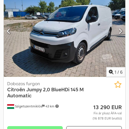
1
/
6
Dobozos furgon
Citroën
Jumpy 2,0 BlueHDi 145 M
Automatic
13 290 EUR
Szigetszentmiklós
43 km
Fix ár plusz ÁFA-val
(16 878 EUR bruttó)