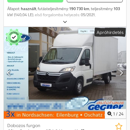
Állapot:
használt
, futásteljesítmény:
190 730 km
, teljesítmény:
103
kW (140,04 LE)
, első forgalomba helyezés:
05/2021
,
üzemanyagtípus:
dízel
, össztömeg:
3 500 kg
, szín:
fehér
,
hajtástípus:
mechanikai
, ülések száma:
3
, Felszereltség:
ABS,
Apróhirdetés
légkondicionálás, volt balesete
, * CITROEN JUMPER ZÁRT
TEHERAUTÓ, MAGASÍTOTT + HOSSZÚ * 1. TULAJ, OSZTRÁK
JÁRMŰ * Klíma, vonóhorog, 6 sebességes váltó, jó gumik. *
Tengelytáv 4035 mm * 2 darab elérhető, mindkettő
motorsérüléssel * Minden adat tájékoztató jellegű * A gépelési
hibákért és az időközbeni értékesítésért felelősséget nem
vállalunk Csdpfx Aoy Sdmfsh Ijrf * Belső szám 51+143 * NETTÓ ÁR
1
/
24
Dobozos furgon