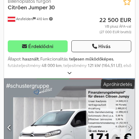
Billenőplatós furgon
Citröen
Jumper 30
22 500 EUR
Ansfelden
410 km
VB plusz ÁFA-val
(27 000 EUR bruttó)
Érdeklődni
Hívás
Állapot:
használt
, Funkcionalitás:
teljesen működőképes
,
futásteljesítmény:
48 000 km
, teljesítmény:
121 kW (164,51 LE)
, első
forgalomba helyezés:
05/2024
, üzemanyagtípus:
dízel
, Gyártási év:
2024
, Citroën Jumper billenős platós teherautó Gyártási év: 2024
Apróhirdetés
Csdpfozpha Ujx Ah Iorf Futott kilométer: 48 000 km Műszaki vizsga
érvényessége: 2027.07.