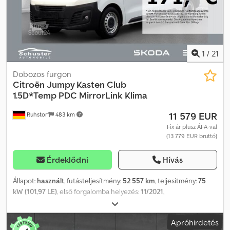
1
/
21
Dobozos furgon
Citroën
Jumpy Kasten Club
1.5D*Temp PDC MirrorLink Klima
11 579 EUR
Ruhstorf
483 km
Fix ár plusz ÁFA-val
(13 779 EUR bruttó)
Érdeklődni
Hívás
Állapot:
használt
, futásteljesítmény:
52 557 km
, teljesítmény:
75
kW (101,97 LE)
, első forgalomba helyezés:
11/2021
,
üzemanyagtípus:
dízel
, üzemanyag:
dízel
, szín:
fehér
, kibocsátási
osztály:
euro6d
, Gyártási év:
2021
, Felszereltség:
ABS, elektronikus
Apróhirdetés
stabilitásprogram (ESP), fedélzeti számítógép, használt jármű