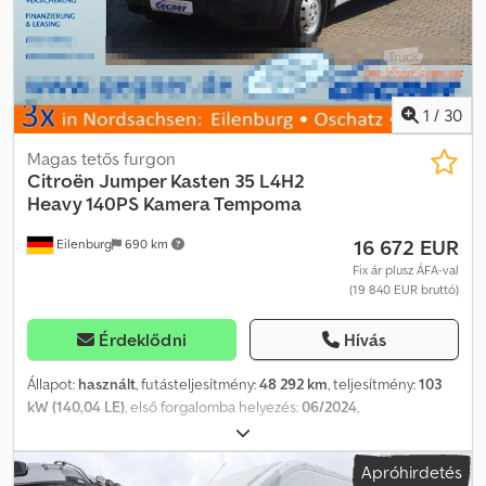
1
/
30
Magas tetős furgon
Citroën
Jumper Kasten 35 L4H2
Heavy 140PS Kamera Tempoma
16 672 EUR
Eilenburg
690 km
Fix ár plusz ÁFA-val
(19 840 EUR bruttó)
Érdeklődni
Hívás
Állapot:
használt
, futásteljesítmény:
48 292 km
, teljesítmény:
103
kW (140,04 LE)
, első forgalomba helyezés:
06/2024
,
üzemanyagtípus:
dízel
, össztömeg:
3 500 kg
, szín:
fehér
,
hajtástípus:
mechanikai
, kibocsátási osztály:
Euro 6
, ülések száma:
Apróhirdetés
3
, teljes hossz:
6 363 mm
, teljes szélesség:
2 050 mm
, teljes