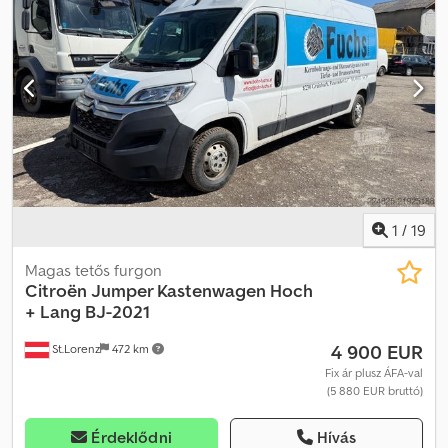
3500 kg * Hasznos teherbírás: 1356 kg - Tengelytáv: 4035 mm *
Lökettérfogat: 2179 ccm - Teljesítmény: 103 kW * Minden adat
tájékoztató jellegű, garancia nélkül * Az elírás és az időközi
értékesítés jogát fenntartjuk * Belső szám: 30 Cedpfx Ahozdxuro
Ijrf
1
/
19
Magas tetős furgon
Citroën
Jumper Kastenwagen Hoch
+ Lang BJ-2021
4 900 EUR
St.Lorenz
472 km
Fix ár plusz ÁFA-val
(5 880 EUR bruttó)
Érdeklődni
Hívás