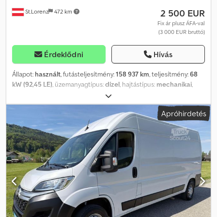
jobboldalon, külső védősín, üléshuzat/kárpit: szövet, ülések a
2 500 EUR
St.Lorenz
472 km
vezetőfülkében: dupla utasülés, ülések a vezetőfülkében:
vezetőülés magasságban állítható, ülések a vezetőfülkében:
Fix ár plusz ÁFA-val
(3 000 EUR bruttó)
vezetőülés deréktámaszsal, start/stop rendszer, megengedett
össztömeg: 3,50 t
Érdeklődni
Hívás
Állapot:
használt
, futásteljesítmény:
158 937 km
, teljesítmény:
68
kW (92,45 LE)
, üzemanyagtípus:
dízel
, hajtástípus:
mechanikai
,
első forgalomba helyezés:
07/2013
, következő vizsga (TÜV):
07/2025
, szín:
fehér
, ülések száma:
5
, Felszereltség:
ABS,
Apróhirdetés
elektronikus stabilitásprogram (ESP), immobilizerrendszer,
koromszűrő, központi zár, légkondicionálás
, Különleges
felszereltség: Pótkerék azonos futófelülettel További
felszereltség: Utasoldali légzsák, kikapcsolható utasoldali légzsák,
vezetőoldali légzsák, audiorendszer: rádió CD-lejátszóval és MP3-
lejátszó funkcióval, hátsó bukóablak, elektromosan állítható és
fűthető külső tükrök, fényezett külső tükrök, Black-csomag,
fedélzeti számítógép, hátsó parkolóradar, automatikus
fényszórókapcsolás, hátul egyedi ülések, elektronikus
fékerőelosztás, vezetéstámogató rendszer: vészfékasszisztens,
csomagtér-roló/fedél, övfeszítő erőhatárolóval, hátsó ajtó fix