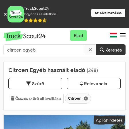
TruckScout24
Az alkalmazásba
Ingyenes az üzletben
Elad
Keresés
Citroen Egyéb használt eladó
(248)
Szűrő
Relevancia
Citroen
Összes szűrő eltávolítása
Apróhirdetés