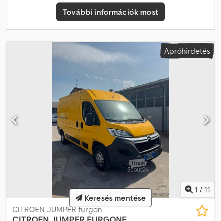
tábla felismerés - Fáradtságfigyelő - Tempomat -
További információk most
Sebességkorlátozó - Elektromos indításgátló További opciók: -
Jégfehér szín (P0PR) - "Crepe Black" szövetkárpit + háttámla
mintázat - Techno Visibility Plus csomag (J6XK) - 10" Audio-NAV
rendszer érintőképernyővel, DAB+Apple CarPlay & Android
Apróhirdetés
Auto+dupla USB töltőcsatlakozó+Kapcsolódó Szolgáltatások
(ZJB5) - Automata klíma (RE07) - Visibility Plus csomag (J6MV) -
Négyévszakos abroncsok (MI32) - Digitális menetíró (HC09) -
Rugózott vezetőülés (RH16) - Meghosszabbított hátsó kábelköteg
(KY06) - Megerősített hátsó felfüggesztés (dupla laprugó SE08)
Felépítmény: - Autómentő felépítmény felhajtósínekkel -
"Tranutec" szerszámos láda - LED munkalámpák - 3,0 t
vontatóhorog Credpfx Aheymh Eae Iof - "Pundmann" csörlő -
Kiegészítő légrugózás a hátsó tengelyen - Fényezett oldalsó
borítás - TÜV §13 StVZO-minősítés Tranutec – Haszonjármű-
specialista! Több mint 15 év tapasztalat a haszonjárművek
területén! Kiemelkedő áraink mellett az Ön igényeire szabott
megoldásokat kínálunk. Például gyári Tranutec kiegészítőként: -
1
/
11
Lombrács - Oldalfalmagasítások - Ponyvaív - Figyelmeztető
Keresés mentése
fényhíd - Vontatóhorog (háromoldalú billenőhöz rövid, az oldalfal
CITROEN JUMPER furgon
sérülésének megelőzésére) - További szerszámos láda
CITROEN JUMPER
FURGONE