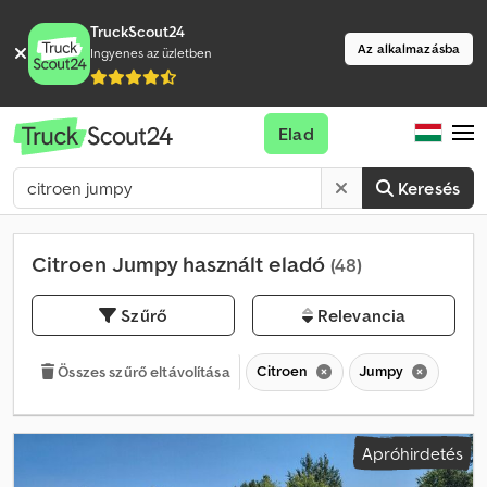
TruckScout24
Az alkalmazásba
Ingyenes az üzletben
Elad
Keresés
Citroen Jumpy használt eladó
(48)
Szűrő
Relevancia
Citroen
Jumpy
Összes szűrő eltávolítása
Apróhirdetés