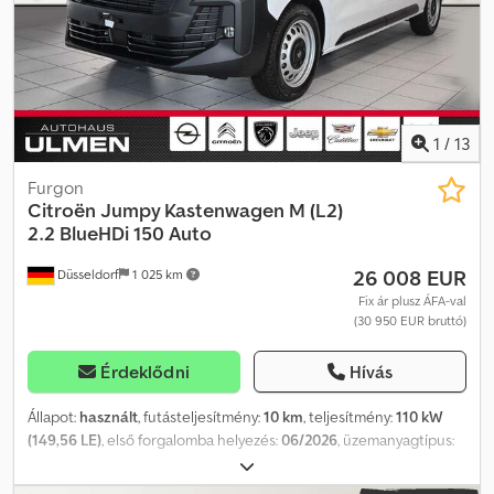
3100 kg Funkcionalitás Rakfelület magassága: 65 cm Karbantartás
gumiabroncs futófelület-mélysége: 6 mm Hátsó tengely: bal oldali
APK (műszaki vizsga): érvényes 2027.01-ig Állapot Általános állapot:
gumiabroncs futófelület-mélysége: 9 mm; jobb oldali gumiabroncs
átlagos Műszaki állapot: átlagos Külső állapot: átlagos Károk:
futófelület-mélysége: 9 mm Súlyok Dwedpfx Aozrny Hjbzsa Üres
nincsenek Kulcsok száma: 1 Pénzügyi információk Lízingdíja: 194
súly: 1662 kg Megengedett hasznos teher: 1033 kg Össztömeg:
euró havonta (kisteherautó, 72 hónap); további információkért és
2695 kg Állapot Sérülések: nincsenek Pénzügyi információk
feltételekért kérjük, érdeklődjön!
ÁFA/különadó: ÁFA levonható
1
/
13
Furgon
Citroën
Jumpy Kastenwagen M (L2)
2.2 BlueHDi 150 Auto
26 008 EUR
Düsseldorf
1 025 km
Fix ár plusz ÁFA-val
(30 950 EUR bruttó)
Érdeklődni
Hívás
Állapot:
használt
, futásteljesítmény:
10 km
, teljesítmény:
110 kW
(149,56 LE)
, első forgalomba helyezés:
06/2026
, üzemanyagtípus:
dízel
, szín:
fehér
, hajtástípus:
automata
, ülések száma:
3
,
Felszereltség:
ABS, elektronikus stabilitásprogram (ESP),