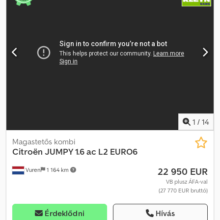
központi zár, légzsák, nem dohányzó jármű, négyévszakos
gumiabroncsok, szervokormány, tempomat, téli
gumiabroncsok
, A furgont lakóautóként használtuk. Alkalmas az
önellátó üzemmódhoz is (csatlakozó a hordozható napelemhez).
Mérete miatt teljesen alkalmas a mindennapi használatra.
Dwedozn Razepfx Abzja Az árban szerepel a fényképeken látható
tartozékok, valamint további kiegészítők, mint például a
rákormányozó ékek, a Boxio WC (új), az ellátó akkumulátor, a pót
árnyékoló, 9 db gumiabroncs, hó láncok, stb. Csak be kell szállni és
indulhatunk :-)
1
/
14
Magastetős kombi
Citroën
JUMPY 1.6 ac L2 EURO6
22 950 EUR
Vuren
1 164 km
VB plusz ÁFA-val
(27 770 EUR bruttó)
Érdeklődni
Hívás