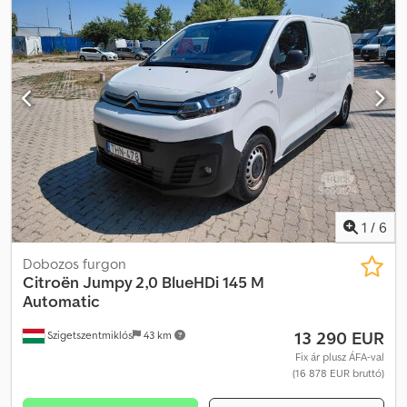
1
/
6
Dobozos furgon
Citroën
Jumpy 2,0 BlueHDi 145 M
Automatic
13 290 EUR
Szigetszentmiklós
43 km
Fix ár plusz ÁFA-val
(16 878 EUR bruttó)