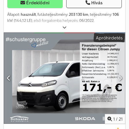
Érdeklődni
Hívás
Állapot:
használt
, futásteljesítmény:
203 130 km
, teljesítmény:
106
kW (144,12 LE)
, első forgalomba helyezés:
06/2022
,
üzemanyagtípus:
dízel
, össztömeg:
2 795 kg
, szín:
fehér
,
hajtástípus:
automata
, kibocsátási osztály:
Euro 6
, ülések száma:
3
,
Apróhirdetés
raktér hossza:
2 485 mm
, rakodótér szélesség:
1 585 mm
,
raktérmagasság:
1 330 mm
, Gyártási év:
2022
, Felszereltség:
ABS,
elektronikus stabilitásprogram (ESP), koromszűrő, központi zár,
légkondicionálás, navigációs rendszer
, Kérjük, hívjon minket a
WhatsUp/Viber alkalmazásokon is! E-mail: Dedpfx Aszqxfkjbzjwa
Különleges felszereltség: Pótkerék, mely menetkész állapotban
van További felszereltség: Légzsák a vezető- és utasoldalon,
Légzsák az utasoldalon, RCC DAB audiorendszer (rádió/CD-
lejátszó, MP3-lejátszási funkcióval), Kihangosító Bluetooth-
kapcsolattal, USB-csatlakozó, Mobil online szolgáltatások
MirrorLinkkel, TOUCH PAD 7", Külső tükrök elektromosan
állíthatóak, fűthetőek és behajthatóak, Külső tükrök elektromosan
állíthatóak és fűthetőek, mindkettő, Dupla utasülés, Fedélzeti
számítógép, Parkolási asszisztens elöl és hátul, Kipörgésgátló
1
/
21
(ASR), Vezetőasszisztens rendszer: Vészhelyzeti hívó- és