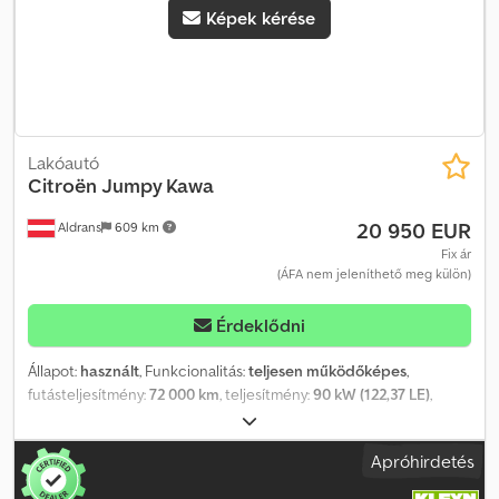
Képek kérése
Lakóautó
Citroën
Jumpy Kawa
20 950 EUR
Aldrans
609 km
Fix ár
(ÁFA nem jeleníthető meg külön)
Érdeklődni
Állapot:
használt
, Funkcionalitás:
teljesen működőképes
,
futásteljesítmény:
72 000 km
, teljesítmény:
90 kW (122,37 LE)
,
ágyak száma:
2
, ülések száma:
3
, üzemanyagtípus:
dízel
, hajtástípus:
mechanikai
, szín:
fehér
, első forgalomba helyezés:
02/2020
,
Apróhirdetés
következő vizsga (TÜV):
02/2027
, Felszereltség:
ABS, Android
Auto, elektronikus stabilitásprogram (ESP), fürdőszoba,