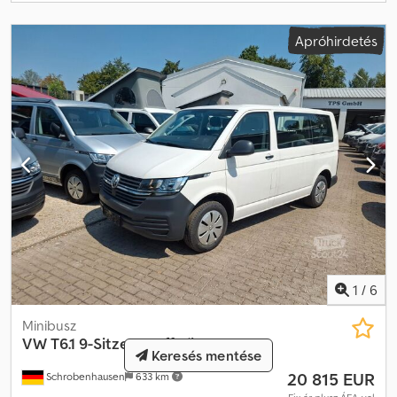
Apróhirdetés
1
/
6
Minibusz
VW
T6.1 9-Sitzer-Stoff Klima
Keresés mentése
20 815 EUR
Schrobenhausen
633 km