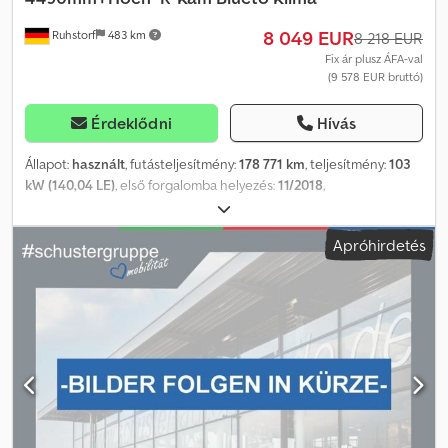
azt.* ... A változtatás, előzetes értékesítés és tévedés jogát
8 049 EUR
Ruhstorf
483 km
fenntartjuk. Credpfszaigljx Aqxsf
8 218 EUR
Fix ár plusz ÁFA-val
(9 578 EUR bruttó)
Érdeklődni
Hívás
Állapot:
használt
, futásteljesítmény:
178 771 km
, teljesítmény:
103
kW (140,04 LE)
, első forgalomba helyezés:
11/2018
,
üzemanyagtípus:
dízel
, üzemanyag:
dízel
, szín:
fehér
, kibocsátási
osztály:
Euro 6
, Gyártási év:
2018
, Felszereltség:
ABS, elektronikus
Apróhirdetés
stabilitásprogram (ESP), fedélzeti számítógép,
immobilizerrendszer, kipörgésgátló, központi zár,
légkondicionálás, légzsák, teherautó regisztráció, tolóajtó
, *
További 1500 járművet talál honlapunkon, lízing és finanszírozás
akár önerő nélkül is lehetséges! *Áraink azonnali készpénzes
átvételre vonatkoznak, azaz a kiegészítő munkák, mint például
vonóhorog utólagos beszerelése, második garnitúra
gumiabroncs, szerviz, garancia, gondtalan csomag stb. külön
kerülnek felszámításra. *A legnagyobb gondosság ellenére is
előfordulhatnak hirdetési hibák, ezért ezekért felelősséget nem