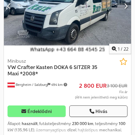
8.00-12.00 és 13.30-17.00, Szombaton 9.00-11.30 További járművek
itt:
1
/
22
Minibusz
VW
Crafter Kasten DOKA 6 SITZER 35
Maxi *2008*
2 800 EUR
Bergheim / Salzburg
494 km
3 100 EUR
Fix ár
(ÁFA nem jeleníthető meg külön)
Érdeklődni
Hívás
Állapot:
használt
, futásteljesítmény:
230 000 km
, teljesítmény:
100
kW (135,96 LE)
, üzemanyagtípus:
dízel
, hajtástípus:
mechanikai
,