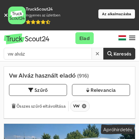
TruckScout24
Az alkalmazásba
Ingyenes az üzletben
Elad
Keresés
Vw Alváz használt eladó
(916)
Szűrő
Relevancia
VW
Összes szűrő eltávolítása
Apróhirdetés