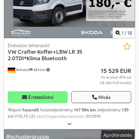
forgalomba helyezéssel, vagy értékesítés előtt még megkapják
azt.* ... A változtatás, előzetes értékesítés és tévedés jogát
fenntartjuk. Credswqza Hspfx Aqxsf
1
/
18
Dobozos teherautó
VW
Crafter Koffer+LBW LR 35
2.0TDI*Klima Bluetooth
15 529 EUR
Ruhstorf
483 km
Fix ár plusz ÁFA-val
(18 480 EUR bruttó)
Érdeklődni
Hívás
Állapot:
használt
, futásteljesítmény:
147 064 km
, teljesítmény:
130
kW (176,75 LE)
, első forgalomba helyezés:
07/2019
,
üzemanyagtípus:
dízel
, üzemanyag:
dízel
, szín:
fehér
, kibocsátási
osztály:
Euro 6
, Gyártási év:
2019
, Felszereltség:
ABS, elektronikus
Apróhirdetés
stabilitásprogram (ESP), emelőhátfal, fedélzeti számítógép,