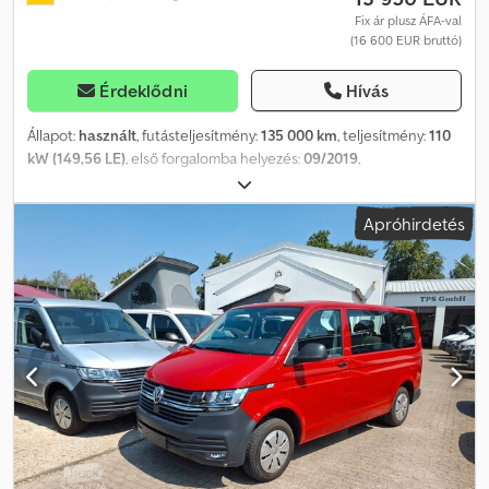
Fix ár plusz ÁFA-val
(16 600 EUR bruttó)
Érdeklődni
Hívás
Állapot:
használt
, futásteljesítmény:
135 000 km
, teljesítmény:
110
kW (149,56 LE)
, első forgalomba helyezés:
09/2019
,
üzemanyagtípus:
dízel
, össztömeg:
3 200 kg
, következő vizsga
(TÜV):
03/2028
, szín:
fehér
, hajtástípus:
mechanikai
, kibocsátási
Apróhirdetés
osztály:
Euro 6
, ülések száma:
2
, teljes hossz:
5 300 mm
, teljes
szélesség:
1 904 mm
, teljes magasság:
2 477 mm
, raktér hossza:
2 680 mm
, raktérmagasság:
1 850 mm
, Gyártási év:
2019
,
Felszereltség:
ABS, elektronikus stabilitásprogram (ESP),
koromszűrő, központi zár, légkondicionálás, navigációs
rendszer, állófűtés
, VW T6 Hosszú zárt (L2 H2) magas tetővel és
magas oldalsó tolóajtóval, ideális kézműipar és vállalkozások
számára. Műhelyszerelés / Sortimo polcrendszer (részletek
lejjebb) – következő műszaki vizsga: 2028. március Megengedett
össztömeg: 3,2 t (beleértve 16" erősített acélfelnik) Állófűtés,
programozható Ülésfűtés a vezetőülésen Climatic
klímaberendezés pollenszűrővel ++ Klíma nem működik,