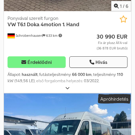
13:30–17:00, szombaton 9:00–11:30 Tempomat bármikor utólag
1
/
6
felszerelhető további járművek:
Ponyvával szerelt furgon
VW
T6.1 Doka 4motion 1. Hand
30 990 EUR
Schrobenhausen
633 km
Fix ár plusz ÁFA-val
(36 878 EUR bruttó)
Érdeklődni
Hívás
Állapot:
használt
, futásteljesítmény:
66 000 km
, teljesítmény:
110
kW (149,56 LE)
, első forgalomba helyezés:
03/2022
,
üzemanyagtípus:
dízel
, össztömeg:
3 000 kg
, következő vizsga
(TÜV):
05/2028
, szín:
fehér
, hajtástípus:
mechanikai
, kibocsátási
Apróhirdetés
osztály:
Euro 6
, ülések száma:
6
, Felszereltség:
ABS, elektronikus
stabilitásprogram (ESP), koromszűrő, központi zár,
légkondicionálás, állófűtés, összkerékhajtás
, Távirányító, fűthető
külső tükrök, rádió, ponyvás felépítmény, Apple CarPlay lehetőség,
országos szállítás 295 EUR + ÁFA, garancia és próbaút igény
szerint elérhető Szám: 032 Csdjzr Stwopfx Aqxerf Nyitvatartás: H-P