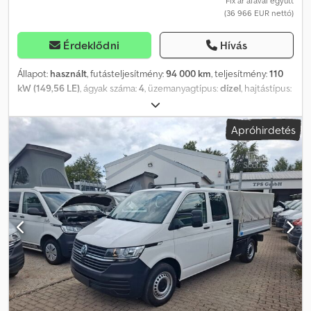
Fix ár áfával együtt
(36 966 EUR nettó)
Érdeklődni
Hívás
Állapot:
használt
, futásteljesítmény:
94 000 km
, teljesítmény:
110
kW (149,56 LE)
, ágyak száma:
4
, üzemanyagtípus:
dízel
, hajtástípus:
mechanikai
, szín:
ezüst
, első forgalomba helyezés:
12/2020
,
következő vizsga (TÜV):
11/2026
, tengelyelrendezés:
2 tengely
,
Apróhirdetés
kibocsátási osztály:
Euro 6
, össztömeg:
3 000 kg
, Felszereltség:
ABS, elektronikus stabilitásprogram (ESP), koromszűrő,
központi zár, légkondicionálás, állófűtés, összkerékhajtás
, Új
felépítmény Konyha 2 égős gázfőzővel, mosogatóval,
kompresszoros hűtőszekrénnyel, utasoldali forgóüléssel
(vezetőoldali forgóülés is lehetséges), függönnyel, állófűtés
rendszerrel, 5 ülőhellyel, 4 fekvőhellyel, fekvőüléssel (Isofix
rögzítési lehetőség), függönnyel, asztalegységgel, tolóablakkal a
bal oldalon, tárolórésszel a konyha felett, tárolórekesz a
hordozható WC-hez, léces ágy az emelhető tetőben, gázteszt,
Cjdpfx Aszr Stqeqxjrf távirányító, az átadás a választásnak
megfelelően: nyári vagy téli gumikkal, távirányító, fűtött külső
tükrök, szám: 735 nyitvatartás: hétfőtől péntekig 8:00–12:00 és