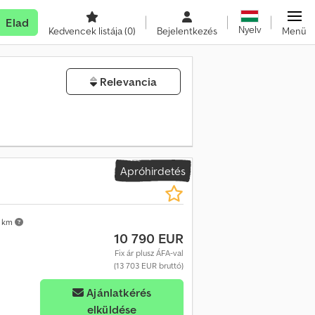
Elad
Nyelv
Kedvencek listája
(0)
Bejelentkezés
Menü
Relevancia
Apróhirdetés
 km
10 790 EUR
Fix ár plusz ÁFA-val
(13 703 EUR bruttó)
Ajánlatkérés
elküldése