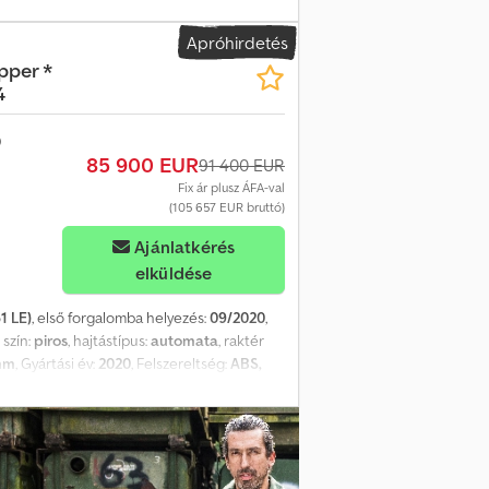
entes Jó állapotban! Gyártási év: 2019
Szervokormány - Tachográf Teherbírás: 20
Apróhirdetés
,5 Felfüggesztés: laprugós Telefon: KUBA –
pper *
ASZLO – Magyar COSTEL – Román? (Románul
4
mot is) Csdpfx Aev Ddb Ujk Asha RADEK –
85 900 EUR
91 400 EUR
Fix ár plusz ÁFA-val
(105 657 EUR bruttó)
Ajánlatkérés
elküldése
1 LE)
, első forgalomba helyezés:
09/2020
,
, szín:
piros
, hajtástípus:
automata
, raktér
mm
, Gyártási év:
2020
, Felszereltség:
ABS,
BAN! ? GYÁRTÁSI ÉV: 2020 ?
S ABLAKOK ? SZERVOKORMÁNY ? TAHOGRÁF
ENGELYTÁV: 200/235/136 cm
EL, ANGOL, NÉMET, OLASZ SEBASTIAN –
ate formalitatile pt export inclusiv nr)