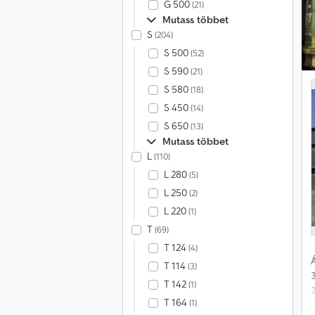
G 500
(21)
R
Mutass többet
S
(204)
S 500
(52)
S 590
(21)
S 580
(18)
S 450
(14)
S 650
(13)
Mutass többet
L
(110)
L 280
(5)
L 250
(2)
L 220
(1)
T
(69)
T 124
(4)
Á
T 114
(3)
T 142
(1)
T 164
(1)