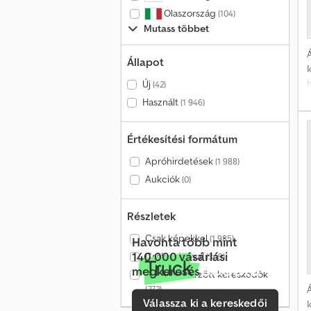
á
Olaszország
(104)
Mutass többet
Á
Állapot
h
Új
(42)
Használt
(1 946)
Értékesítési formátum
Apróhirdetések
(1 988)
Aukciók
(0)
Részletek
Csak képekkel
(1 985)
Havonta több mint
140 000 vásárlási
Csak videóval
(349)
megkeresés
Csak ellenőrzött kereskedők
Á
(272)
Válassza ki a kereskedői