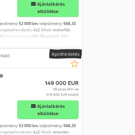
Ajánlatkérés
elküldése
ljesítmény:
52 000 km
, teljesítmény:
566,33
tengelyelrendezés:
4x2
, fékek:
motorfék
,
23
, Felszereltség:
ABS, Bluetooth, EBS
és, differenciálzár, elektromos
 (ESP), emelkedőn való elindulás segítő,
Apróhirdetés
tő fényszórók, kipörgésgátló, ködlámpák,
ntató
 nem dohányzó jármű, parkolóklíma,
fűtés
, Scania S 770, teljes felszereltség,
gy anélkül is eladó. Chodpfezrdmcsx Ak Asa
149 000 EUR
VB plusz ÁFA-val
(178 800 EUR bruttó)
Ajánlatkérés
elküldése
ljesítmény:
52 000 km
, teljesítmény:
566,33
tengelyelrendezés:
4x2
, fékek:
retarder
,