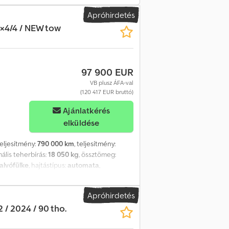
erautó karosszéria Carrier Supra 1250
Apróhirdetés
ssége 248 cm Magasság 240 cm Horog csövek
×4/4 / NEW tow
rművet egy Scania bemutatóteremben
tulajdonos Tökéletes műszaki és vizuális
97 900 EUR
VB plusz ÁFA-val
(120 417 EUR bruttó)
Ajánlatkérés
elküldése
teljesítmény:
790 000 km
, teljesítmény:
mális teherbírás:
18 050 kg
, össztömeg:
alvófülke
, hajtástípus:
automata
,
 rakodótér szélesség:
2 550 mm
, Gyártási év:
, navigációs rendszer, retarder, tempomat
,
Apróhirdetés
/ kormányzott tengely 2020/2021-es év
 / 2024 / 90 tho.
– 13950 kg Terhelhetőség – 18050 kg 650 LE
a negyedik tengely emelhető és