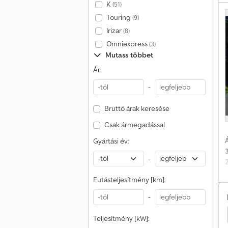
K
(51)
Touring
(9)
Irizar
(8)
Omniexpress
(3)
Mutass többet
Ár:
m
-
Bruttó árak keresése
Csak ármegadással
Á
Gyártási év:
-
Futásteljesítmény [km]:
-
Mercedes-Benz Antos
Renault D Teherautó
Teljesítmény [kW]: