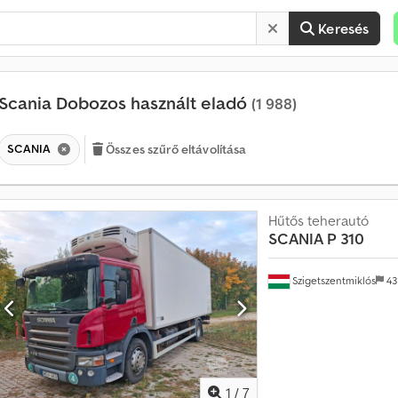
Keresés
Scania Dobozos használt eladó
(1 988)
SCANIA
Összes szűrő eltávolítása
Hűtős teherautó
É
SCANIA
P 310
r
t
é
Szigetszentmiklós
43
k
e
s
í
t
é
1
/
7
s