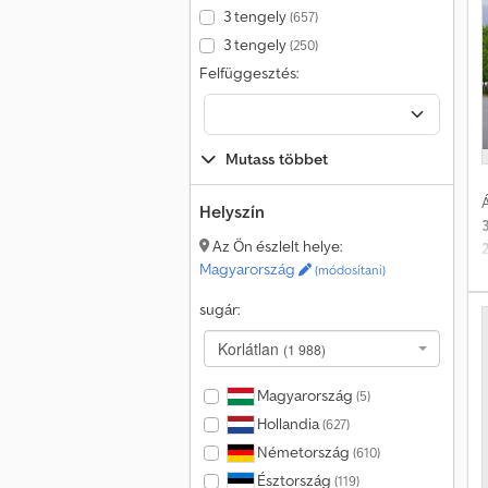
3 tengely
(657)
3 tengely
(250)
Felfüggesztés:
Mutass többet
Á
Helyszín
Az Ön észlelt helye:
Magyarország
(módosítani)
h
sugár:
/
Korlátlan
(1 988)
Magyarország
(5)
Hollandia
(627)
Németország
(610)
Észtország
(119)