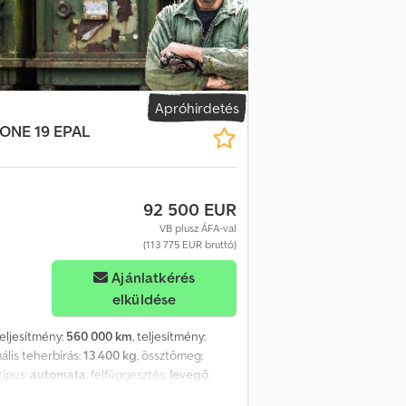
Apróhirdetés
RONE 19 EPAL
92 500 EUR
VB plusz ÁFA-val
(113 775 EUR bruttó)
Ajánlatkérés
elküldése
teljesítmény:
560 000 km
, teljesítmény:
ális teherbírás:
13 400 kg
, össztömeg:
stípus:
automata
, felfüggesztés:
levegő
,
2 620 mm
, Gyártási év:
2021
, Felszereltség: