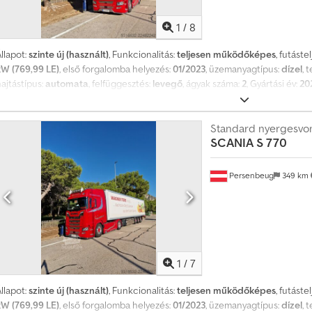
llapota kiváló.
1
/
8
llapot:
szinte új (használt)
, Funkcionalitás:
teljesen működőképes
, futáste
kW (769,99 LE)
, első forgalomba helyezés:
01/2023
, üzemanyagtípus:
dízel
, 
ajtástípus:
automata
, felfüggesztés:
levegő
, ágyak száma:
2
, Gyártási év:
20
(Elektronikus fékrendszer), Tachográf, USB port, abroncsnyomás-ellenőrz
ablakemelő, elektromosan állítható tükör, elektronikus stabilitásprogram
fedélzeti számítógép, holttérfigyelő asszisztens, hűtőszekrény, kiegészí
Standard nyergesvo
SCANIA
S 770
központi zár, légkondicionálás, légterelő, légzsák, navigációs rendszer,
retarder, szervokormány, sávelytés-támogató, tempomat, állófűtés, ülés
billentőhidraulika, újszerű állapot. Önjáró jármű. Az autó hűtőegységgel va
Persenbeug
349 km
1
/
7
llapot:
szinte új (használt)
, Funkcionalitás:
teljesen működőképes
, futáste
kW (769,99 LE)
, első forgalomba helyezés:
01/2023
, üzemanyagtípus:
dízel
, 