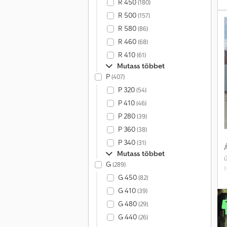
R 450
(180)
R 500
(157)
R 580
(86)
R 460
(68)
?
R 410
(61)
Mutass többet
P
(407)
P 320
(54)
P 410
(46)
P 280
(39)
P 360
(38)
P 340
(31)
Á
Mutass többet
G
(289)
G 450
(82)
G 410
(39)
G 480
(29)
G 440
(26)