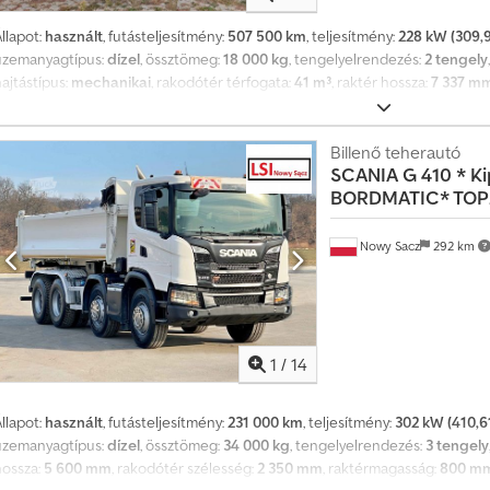
h
llapot:
használt
, futásteljesítmény:
507 500 km
, teljesítmény:
228 kW (309,9
a
üzemanyagtípus:
dízel
, össztömeg:
18 000 kg
, tengelyelrendezés:
2 tengely
v
o
ajtástípus:
mechanikai
, rakodótér térfogata:
41 m³
, raktér hossza:
7 337 m
n
raktérmagasság:
2 255 mm
, Gyártási év:
2008
, Felszereltség:
emelőhátfal, lé
t
Fresco 3000 hűtőberendezéssel szerelve (jelenleg a hűtő hibás). Felszerel
a
ezetőülés, kormányállítás, digitális klíma, elektromos ablakok stb. Kérjük, h
Billenő teherautó
t
SCANIA
G 410 * K
Codpfx Aoxvwakek Asha
ö
BORDMATIC* TOPZ
b
b
m
Nowy Sacz
292 km
i
n
t
4
m
1
/
14
i
l
l
llapot:
használt
, futásteljesítmény:
231 000 km
, teljesítmény:
302 kW (410,6
i
üzemanyagtípus:
dízel
, össztömeg:
34 000 kg
, tengelyelrendezés:
3 tengely
ó
hossza:
5 600 mm
, rakodótér szélesség:
2 350 mm
, raktérmagasság:
800 m
é