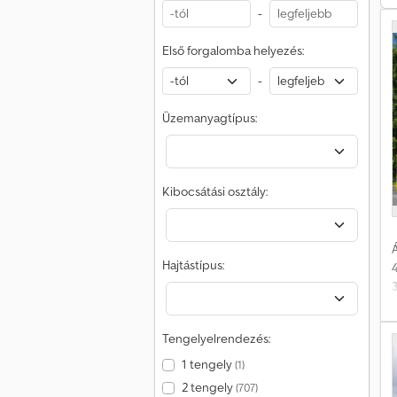
-
Első forgalomba helyezés:
-
á
Üzemanyagtípus:
Kibocsátási osztály:
Á
Hajtástípus:
k
Tengelyelrendezés:
1 tengely
(1)
2 tengely
(707)