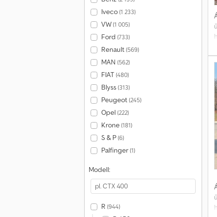
Iveco
(1 233)
Á
VW
(1 005)
h
Ford
(733)
Renault
(569)
MAN
(562)
v
FIAT
(480)
Blyss
(313)
Peugeot
(245)
Opel
(222)
Krone
(181)
S & P
(6)
Palfinger
(1)
Modell:
Á
R
(944)