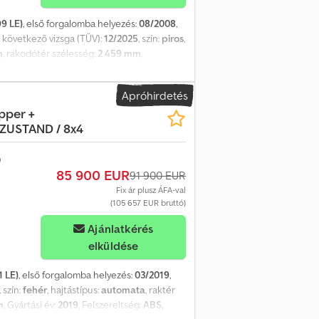
9 LE)
, első forgalomba helyezés:
08/2008
,
, következő vizsga (TÜV):
12/2025
, szín:
piros
,
m
, rakodótér szélesség:
2 459 mm
,
gkondicionálás, állófűtés
, Scania P310,
tség: tempomat, légrugózás, légrugós
Apróhirdetés
ívjon minket WhatsApp/Viber-en is. E-mail:
ipper +
USTAND / 8x4
85 900 EUR
91 900 EUR
Fix ár plusz ÁFA-val
(105 657 EUR bruttó)
Ajánlatkérés
elküldése
1 LE)
, első forgalomba helyezés:
03/2019
,
, szín:
fehér
, hajtástípus:
automata
, raktér
m
, Gyártási év:
2019
, Felszereltség:
ABS,