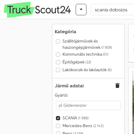
Kategória
Szállítójárművek és
haszongépjárművek
(1 909)
Kommunális technika
(51)
Építőgépek
(22)
Lakókocsik és lakóautók
(6)
Jármű adatai
Gyártó:
SCANIA
(1 988)
Mercedes-Benz
(2 143)
Benz
(2 139)