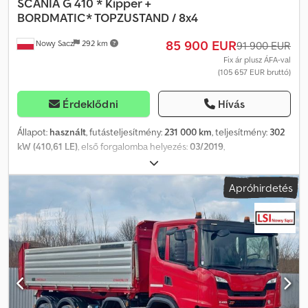
SCANIA
G 410 * Kipper +
BORDMATIC* TOPZUSTAND / 8x4
85 900 EUR
Nowy Sacz
292 km
91 900 EUR
Fix ár plusz ÁFA-val
(105 657 EUR bruttó)
Érdeklődni
Hívás
Állapot:
használt
, futásteljesítmény:
231 000 km
, teljesítmény:
302
kW (410,61 LE)
, első forgalomba helyezés:
03/2019
,
üzemanyagtípus:
dízel
, össztömeg:
34 000 kg
, tengelyelrendezés:
3 tengely
, szín:
fehér
, hajtástípus:
automata
, raktér hossza:
5 600
Apróhirdetés
mm
, rakodótér szélesség:
2 350 mm
, raktérmagasság:
800 mm
,
Gyártási év:
2019
, Felszereltség:
ABS, légkondicionálás
, Scania G
410 / 8x4 BILLENŐPLATÓ + BORDMATIC Balesetmentes Jó
állapotban! Gyártási év: 2019 Futásteljesítmény: 231 000 km
Felszereltség: - ABS Dodpov Ddb Usfx Apmsck - Elektromos
ablakok - Szervokormány - Tachográf Teherbírás: 20 000 kg
Össztömeg: 34 000 kg Tengelytáv: 200/220/135 cm Gumi méret:
13R22,5 Felfüggesztés: laprugós Telefon: KUBA – Lengyel, angol,
német, olasz SEBASTIAN – Lengyel, német, olasz, ????? LASZLO –