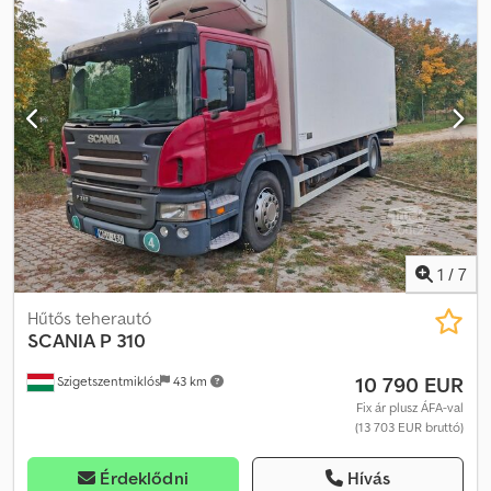
1
/
7
Hűtős teherautó
SCANIA
P 310
10 790 EUR
Szigetszentmiklós
43 km
Fix ár plusz ÁFA-val
(13 703 EUR bruttó)
Érdeklődni
Hívás