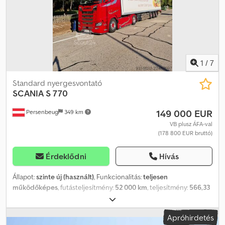
légkondicionálás, légterelő, légzsák, navigációs rendszer, nem
dohányzó jármű, parkolóklíma, retarder, szervokormány,
sávelytés-támogató, tempomat, állófűtés, ülésfűtés
, Scania S
770, teljes felszereltség, billentőhidraulika, újszerű állapot. Önjáró
jármű. Az autó hűtőegységgel vagy anélkül is eladó. Djdpfjzrdmcox
Apmock
1
/
7
Standard nyergesvontató
SCANIA
S 770
149 000 EUR
Persenbeug
349 km
VB plusz ÁFA-val
(178 800 EUR bruttó)
Érdeklődni
Hívás
Állapot:
szinte új (használt)
, Funkcionalitás:
teljesen
működőképes
, futásteljesítmény:
52 000 km
, teljesítmény:
566,33
kW (769,99 LE)
, első forgalomba helyezés:
01/2023
,
üzemanyagtípus:
dízel
, tengelyelrendezés:
4x2
, fékek:
retarder
,
Apróhirdetés
hajtástípus:
automata
, kibocsátási osztály:
Euro 6d-temp
,