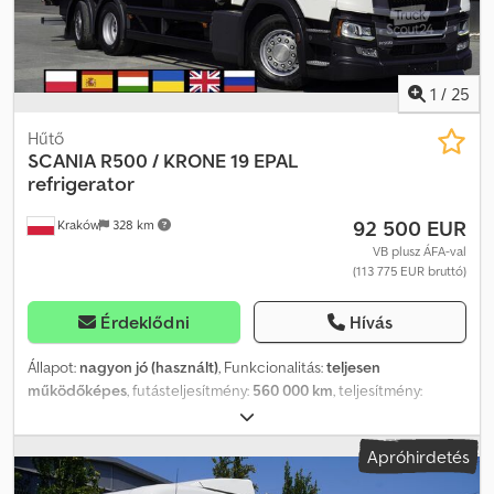
1
/
25
Hűtő
SCANIA
R500 / KRONE 19 EPAL
refrigerator
92 500 EUR
Kraków
328 km
VB plusz ÁFA-val
(113 775 EUR bruttó)
Érdeklődni
Hívás
Állapot:
nagyon jó (használt)
, Funkcionalitás:
teljesen
működőképes
, futásteljesítmény:
560 000 km
, teljesítmény:
367,75 kW (500,00 LE)
, üzemanyagtípus:
dízel
, saját tömeg:
12 600
kg
, maximális teherbírás:
13 400 kg
, össztömeg:
26 000 kg
,
Apróhirdetés
tengelyelrendezés:
6x2
, szín:
fehér
, vezetőfülke:
alvófülke
,
hajtástípus:
automata
, felfüggesztés:
levegő
, raktér hossza:
7 700