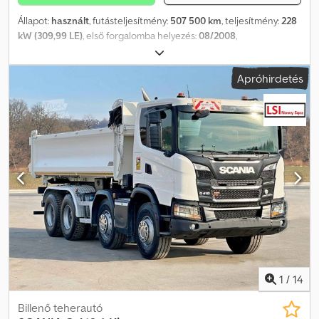
Állapot:
használt
, futásteljesítmény:
507 500 km
, teljesítmény:
228
kW (309,99 LE)
, első forgalomba helyezés:
08/2008
,
üzemanyagtípus:
dízel
, össztömeg:
18 000 kg
, tengelyelrendezés:
2 tengely
, következő vizsga (TÜV):
12/2025
, szín:
piros
, hajtástípus:
Apróhirdetés
mechanikai
, rakodótér térfogata:
41 m³
, raktér hossza:
7 337 mm
,
rakodótér szélesség:
2 459 mm
, raktérmagasság:
2 255 mm
,
Gyártási év:
2008
, Felszereltség:
emelőhátfal, légkondicionálás,
állófűtés
, Scania P310, Fresco 3000 hűtőberendezéssel szerelve
(jelenleg a hűtő hibás). Felszereltség: tempomat, légrugózás,
légrugós vezetőülés, kormányállítás, digitális klíma, elektromos
ablakok stb. Kérjük, hívjon minket WhatsApp/Viber-en is. E-mail:
Dsdpfx Apexvwaksmock
1
/
14
Billenő teherautó