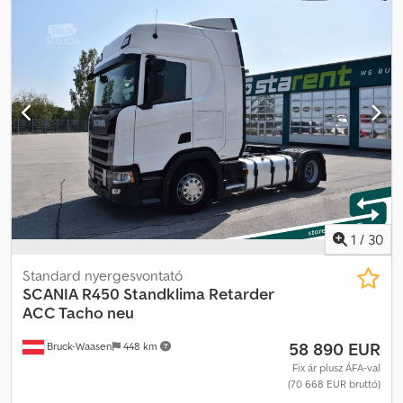
felfüggesztés:
levegő
, ágyak száma:
2
, Gyártási év:
2023
,
Felszereltség:
ABS, EBS (Elektronikus fékrendszer),
abroncsnyomás-ellenőrzés, differenciálzár, elektronikus
stabilitásprogram (ESP), holttérfigyelő asszisztens,
hűtőszekrény, kipörgésgátló, központi zár, légkondicionálás,
légzsák, navigációs rendszer, nem dohányzó jármű,
parkolóklíma, szervokormány, sávelytés-támogató, teljes
szervizelési előélet, tempomat, állófűtés, ülésfűtés
, Scania S770,
52 000 km, billenő hidraulika, teljes felszereltség, újszerű állapot,
önvezető jármű. A jármű hűtött felépítménnyel vagy anélkül is
eladó. Dcsdpfxszrdgvj Apmjk
1
/
30
Standard nyergesvontató
SCANIA
R450 Standklima Retarder
ACC Tacho neu
58 890 EUR
Bruck-Waasen
448 km
Fix ár plusz ÁFA-val
(70 668 EUR bruttó)