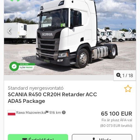
/ Motorprobléma ? GYÁRTÁSI ÉV: 2005 ? FUTÁSTELJESÍTMÉNY:
765 000 km FELSZERELTSÉG: ? ABS ? ELEKTROMOS ABLAKOK ?
ELEKTROMOS TÜKRÖK ? LÉGKONDICIONÁLÓ Dcodpfopd Upisx
Apmsk ? MOTORFÉK ? SZERVOKORMÁNY ? TACHOGRÁF
TEHERBÍRÁS: 14 000 kg ÖSSZTÖMEG: 26 000 kg TENGELYTÁV: /138
cm ABRONCSMÉRET: ELSŐ: 385/65R22,5 HÁTSÓ: 315/80R22,5
LAPRESSZOROS FELFÜGGESZTÉS TELEFON: KUBA – LENGYEL,
ANGOL, NÉMET, OLASZ SEBASTIAN – LENGYEL, NÉMET, OLASZ,
???? LASZLO – MAGYAR COSTEL – ROMÁN? (Román nyelven
vállaljuk minden export ügyintézést, beleértve a rendszámot is)
RADEK – ?????
1
/
18
Standard nyergesvontató
SCANIA
R450 CR20H Retarder ACC
ADAS Package
65 100 EUR
Rawa Mazowiecka
516 km
Fix ár plusz ÁFA-val
(80 073 EUR bruttó)
Érdeklődni
Hívás