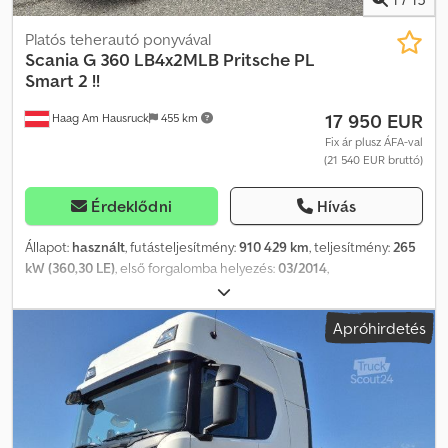
Platós teherautó ponyvával
Scania
G 360 LB4x2MLB Pritsche PL
Smart 2 !!
17 950 EUR
Haag Am Hausruck
455 km
Fix ár plusz ÁFA-val
(21 540 EUR bruttó)
Érdeklődni
Hívás
Állapot:
használt
, futásteljesítmény:
910 429 km
, teljesítmény:
265
kW (360,30 LE)
, első forgalomba helyezés:
03/2014
,
üzemanyagtípus:
dízel
, saját tömeg:
9 775 kg
, maximális teherbírás:
8 225 kg
, össztömeg:
18 000 kg
, abroncs méret:
295/60 R22,5
,
Apróhirdetés
tengelyelrendezés:
4x2
, tengelytáv:
5 300 mm
, szín:
kék
,
vezetőfülke:
egyéb
, hajtástípus:
automata
, kibocsátási osztály:
Euro 6
, felfüggesztés:
levegő
, ülések száma:
2
, Felszereltség:
ABS,
alacsony zajszint, differenciálzár, emelőhátfal, fedélzeti
számítógép, kipörgésgátló, légkondicionálás, tempomat,
utánfutó vonófej
, Szín: Kék Balti, saját tömeg: 9775 kg,