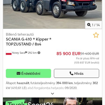
Magyar COSTEL – Román? (Románul minden exporttal
kapcsolatos ügyintézést elintézünk, beleértve a rendszámot is)
RADEK – ???? Ref. szám: 41787
1
/
14
Billenő teherautó
SCANIA
G 410 * Kipper *
TOPZUSTAND / 8x4
85 900 EUR
Nowy Sacz
292 km
91 400 EUR
Fix ár plusz ÁFA-val
(105 657 EUR bruttó)
Érdeklődni
Hívás
Állapot:
használt
, futásteljesítmény:
394 000 km
, teljesítmény:
302
kW (410,61 LE)
, első forgalomba helyezés:
09/2020
,
üzemanyagtípus:
dízel
, össztömeg:
32 000 kg
, tengelyelrendezés:
3 tengely
, szín:
piros
, hajtástípus:
automata
, raktér hossza:
5 700
mm
, rakodótér szélesség:
2 400 mm
, raktérmagasság:
1 000 mm
,