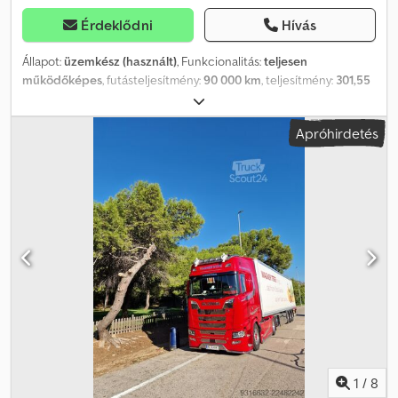
Érdeklődni
Hívás
Állapot:
üzemkész (használt)
, Funkcionalitás:
teljesen
működőképes
, futásteljesítmény:
90 000 km
, teljesítmény:
301,55
kW (409,99 LE)
, üzemanyagtípus:
dízel
, saját tömeg:
13 949 kg
,
maximális teherbírás:
12 051 kg
, össztömeg:
26 000 kg
,
Apróhirdetés
tengelyelrendezés:
6x2
, tengelytáv:
3 350 mm
, üzemanyag:
dízel
,
szín:
fehér
, vezetőfülke:
alvófülke
, hajtástípus:
automata
,
kibocsátási osztály:
Euro 6
, felfüggesztés:
acél-levegő
, ülések
száma:
2
, Gyártási év:
2024
, ágyak száma:
1
, Felszereltség:
ABS,
AdBlue, Bluetooth, daru, differenciálzár, fedélzeti számítógép,
kipörgésgátló, légkondicionálás, légzsák, navigációs rendszer,
tempomat, utánfutó vonófej
, Scania P410 B 6×2 / 2024 / 90 ezer
km! / HMF 1920K RCS daru / RCL 5400 / távirányító / Hálófülke / 19
EPAL / kormányzott tengely 2024-es év Futott 90 e. km Műszaki
adatok Össztömeg 26000 kg Súlya 13949 kg Hasznos teher 12051
kg Teljesítmény 410 LE 6×2 A motor űrtartalma 12740 cc Hátsó
légrugózás Tengelytáv 335 cm 6 hengeres motor Euro 6 Adblue
3-ik emelő- és kormányzott tengely Pótkocsi tengelykapcsoló
Daru HMF 1920K RCS RCL 5400 rendszer Távirányító Rotátor
1
/
8
Horog Síkágyas felépítmény Alumínium oldalak A felépítmény