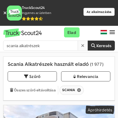
TruckScout24
Az alkalmazásba
Ingyenes az üzletben
Elad
Keresés
Scania Alkatrészek használt eladó
(1 977)
Szűrő
Relevancia
SCANIA
Összes szűrő eltávolítása
Apróhirdetés