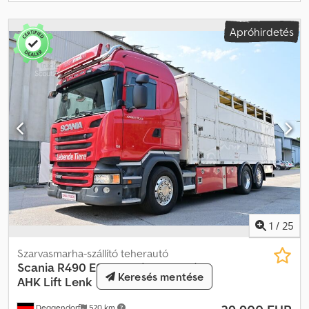
kapacitás: 395 l jobb oldalt AdBlue tartály kapacitás: 105 l jobb
oldalt Sebességkorlátozó, állítható, limiter (fordulatszám
Apróhirdetés
szabályozó) Technológia 2 DIN infotainment rendszer 5” kijelzővel
(Advanced) FMS, flottafelügyeleti rendszerekhez előkészített
Gateway Külső Automata LED fényszórók Nappali menetfény és
helyzetjelző LED funkcióval Első LED ködlámpák, 3 dióda
Kanyarodófény Állítható tetőszélterelő Ajtóablak-szélterelő
Vezetőtámogató csomag (ADAS) Adaptív sebességtartó
automatika (ACC) Sávelhagyásra figyelmeztető rendszer
Sávelhagyásra figyelmeztetés aktív kormányzással Aktív sávtartó
asszisztens Gumiabroncs információk Bal első – 13 mm Jobb első
– 13 mm Bal hátsó belső – 9 mm Bal hátsó külső – 9 mm Jobb hátsó
belső – 9 mm Jobb hátsó külső – 10 mm
1
/
25
Szarvasmarha-szállító teherautó
Scania
R490 E6 Retarder 2 Stock
Keresés mentése
AHK Lift Lenk
Deggendorf
520 km