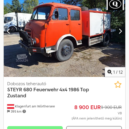
1
/
12
Dobozos teherautó
STEYR 680 Feuerwehr 4x4 1986 Top
Zustand
8 900 EUR
Klagenfurt am Wörthersee
9 900 EUR
395 km
VB
(ÁFA nem jeleníthető meg külön)