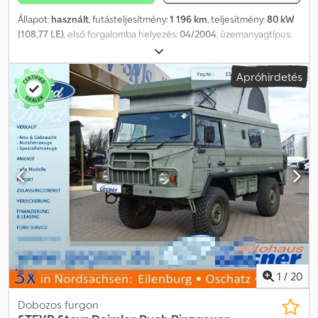
Állapot:
használt
, futásteljesítmény:
1 196 km
, teljesítmény:
80 kW
(108,77 LE)
, első forgalomba helyezés:
04/2004
, üzemanyagtípus:
dízel
, össztömeg:
3 500 kg
, szín:
zöld
, hajtástípus:
automata
,
kibocsátási osztály:
Euro 3
, ülések száma:
2
, Felszereltség:
ABS,
Apróhirdetés
összkerékhajtás
, BAE Systems Pinzgauer 4x4 Szervókormányzás
ABS ZF automata váltó Cedpfx Aajqzvd Aj Doha 2,5L VW TDI ----A
tévedés és a köztes értékesítés jogát fenntartjuk.
1
/
20
Dobozos furgon