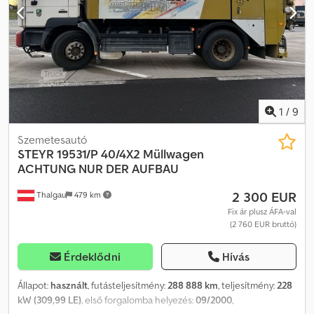
Chsdpfx Aajzax Rms Dsa Finanszírozás/lízing akár önerő nélkül is
elérhető! Kérdése van? Szívesen adunk tanácsot!
1
/
9
Szemetesautó
STEYR
19531/P 40/4X2 Müllwagen
ACHTUNG NUR DER AUFBAU
2 300 EUR
Thalgau
479 km
Fix ár plusz ÁFA-val
(2 760 EUR bruttó)
Érdeklődni
Hívás
Állapot:
használt
, futásteljesítmény:
288 888 km
, teljesítmény:
228
kW (309,99 LE)
, első forgalomba helyezés:
09/2000
,