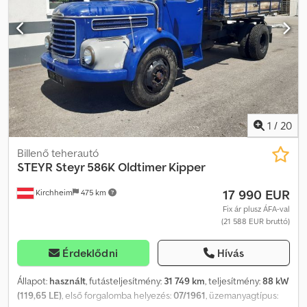
szélessége: 2,33 m * Oldalfal magassága: 0,40 m * Minden adat
garancia nélkül * Az elírás és közbenső értékesítés jogát
fenntartjuk * Belső szám: 57
1
/
20
Billenő teherautó
STEYR
Steyr 586K Oldtimer Kipper
17 990 EUR
Kirchheim
475 km
Fix ár plusz ÁFA-val
(21 588 EUR bruttó)
Érdeklődni
Hívás
Állapot:
használt
, futásteljesítmény:
31 749 km
, teljesítmény:
88 kW
(119,65 LE)
, első forgalomba helyezés:
07/1961
, üzemanyagtípus: