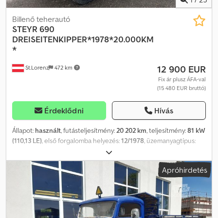
Billenő teherautó
STEYR
690
DREISEITENKIPPER*1978*20.000KM
*
12 900 EUR
St.Lorenz
472 km
Fix ár plusz ÁFA-val
(15 480 EUR bruttó)
Érdeklődni
Hívás
Állapot:
használt
, futásteljesítmény:
20 202 km
, teljesítmény:
81 kW
(110,13 LE)
, első forgalomba helyezés:
12/1978
, üzemanyagtípus:
dízel
, össztömeg:
10 200 kg
, tengelyelrendezés:
2 tengely
,
következő vizsga (TÜV):
12/2026
, hajtástípus:
mechanikai
, Gyártási
Apróhirdetés
év:
1978
, * Steyr 690.110/043 háromirányú billenőplatós teherautó
* Eredeti 20 000 km * Saját tömeg: 5 220 kg – Össztömeg: 10 200
kg * Tengelytáv: 4 300 mm – Hasznos teher: 4 910 kg *
Lökettérfogat: 5 976 ccm – Teljesítmény: 81 kW * Billenőplató
belső hossza: 4,18 m Chjdpfx Ajyw Enzsa Dea * Billenőplató belső