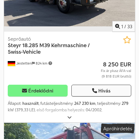
1
/
33
Seprőautó
Steyr
18.285 M39 Kehrmaschine /
Swiss-Vehicle
8 250 EUR
Jestetten
824 km
Fix ár plusz ÁFA-val
(9 818 EUR bruttó)
Érdeklődni
Hívás
Állapot:
használt
, futásteljesítmény:
247 230 km
, teljesítmény:
279
kW (379,33 LE)
, első forgalomba helyezés:
04/2002
,
üzemanyagtípus:
dízel
, saját tömeg:
18 000 kg
, abroncs méret:
315/80 R 22.5/10mm
, tengelyelrendezés:
4x2
, tengelytáv:
3 900
Apróhirdetés
mm
, következő vizsga (TÜV):
03/2025
, vezetőfülke:
nappali fülke
,
hajtástípus:
mechanikai
, kibocsátási osztály:
Euro 3
, felfüggesztés: