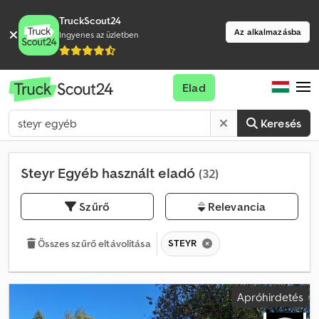
TruckScout24
Az alkalmazásba
Ingyenes az üzletben
Elad
Keresés
Steyr Egyéb használt eladó
(32)
Szűrő
Relevancia
STEYR
Összes szűrő eltávolítása
Apróhirdetés