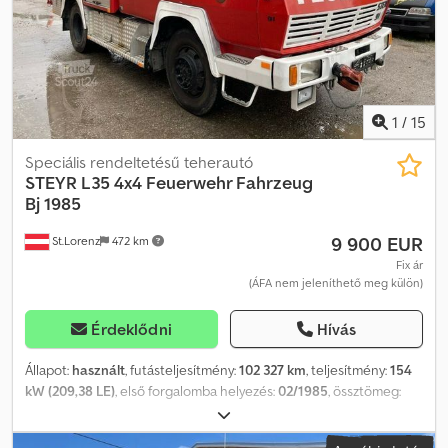
1
/
15
Speciális rendeltetésű teherautó
STEYR
L35 4x4 Feuerwehr Fahrzeug
Bj 1985
9 900 EUR
St.Lorenz
472 km
Fix ár
(ÁFA nem jeleníthető meg külön)
Érdeklődni
Hívás
Állapot:
használt
, futásteljesítmény:
102 327 km
, teljesítmény:
154
kW (209,38 LE)
, első forgalomba helyezés:
02/1985
, össztömeg:
14 000 kg
, tengelyelrendezés:
2 tengely
, szín:
piros
, hajtástípus:
mechanikai
, * Steyr L35 4x4 összkerékmeghajtású * Tűzoltóautó *