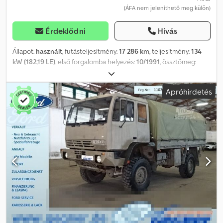
(ÁFA nem jeleníthető meg külön)
Érdeklődni
Hívás
Állapot:
használt
, futásteljesítmény:
17 286 km
, teljesítmény:
134
kW (182,19 LE)
, első forgalomba helyezés:
10/1991
, össztömeg:
10 000 kg
, üzemanyagtípus:
dízel
, szín:
piros
, tengelyelrendezés:
2
tengely
, hajtástípus:
mechanikai
, Gyártási év:
1991
, Felszereltség:
Apróhirdetés
ABS, állófűtés, összkerékhajtás
, Hordozható tűzoltószivattyú,
habtartály 2000 liter, 9 személyes, tengelytáv 3700 mm,
részlegesen adózott. Cjdpsyd S Awsfx Aa Deha