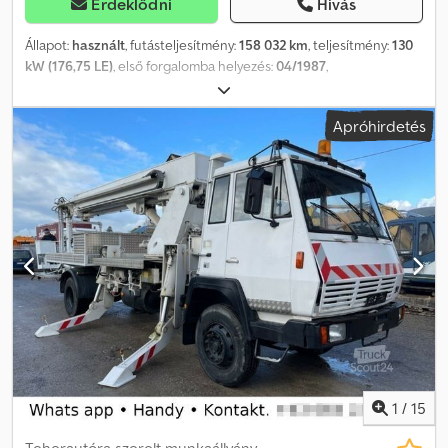
Érdeklődni
Hívás
Állapot:
használt
, futásteljesítmény:
158 032 km
, teljesítmény:
130
kW (176,75 LE)
, első forgalomba helyezés:
04/1987
,
üzemanyagtípus:
dízel
, össztömeg:
11 500 kg
, tengelyelrendezés:
2 tengely
, szín:
barna
, hajtástípus:
mechanikai
, Felszereltség:
Apróhirdetés
összkerékhajtás
, A tévedés és a közbenső értékesítés jogát
fenntartjuk! Belső szám: 0633. 2MY2407 ---- FELSZERELTSÉG
Ponyvakeret Plató Összkerékhajtás ... és még sok más. Chodpfsh
Udydex Aa Dja ---- A jármű felkészületlen állapotban van! Országos
kiszállítás felár ellenében lehetséges. A tévedés és a közbenső
értékesítés jogát fenntartjuk. Szívesen beszámítjuk járművét.
Finanszírozás / lízing akár önerő nélkül is lehetséges! További
kérdése van? Örömmel adunk tanácsot!
1
/
15
Teherautóra szerelt munkaállvány