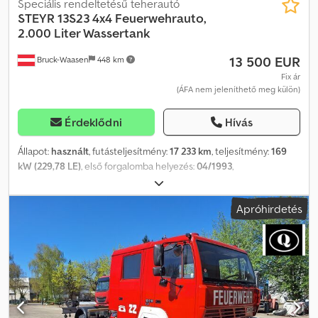
Speciális rendeltetésű teherautó
STEYR
13S23 4x4 Feuerwehrauto,
2.000 Liter Wassertank
13 500 EUR
Bruck-Waasen
448 km
Fix ár
(ÁFA nem jeleníthető meg külön)
Érdeklődni
Hívás
Állapot:
használt
, futásteljesítmény:
17 233 km
, teljesítmény:
169
kW (229,78 LE)
, első forgalomba helyezés:
04/1993
,
üzemanyagtípus:
dízel
, tengelyelrendezés:
2 tengely
, szín:
piros
,
hajtástípus:
mechanikai
, Steyr 13S23 4x4 tűzoltóautó, 2 literes
Apróhirdetés
víztartály, nagynyomású szivattyú Minden egy pillantással: Cjdpfx
Aaeyum Tfs Deha * Első forgalomba helyezés: 19.04.28. * Motor:
230 LE / 171 kW * Futásteljesítmény: 17 233 km * Tengelytáv: 3 mm *
Szín: Piros * Váltó: Manuális váltó * Gumiabroncsok: * Első tengely:
10 R 22,5 * Hátsó tengely: 10 R 22,5 * Megjegyzés: Azonnal elérhető
Különfelszereltség: Steyr 13S23 4x4 tűzoltóautó, áfa nem vonható
le, differenciális adózás alkalmazva, 2 literes víztartály, vonóhorog,
Rosenbauer nagynyomású szivattyú, 7 ülés, légzőkészülék tartó,