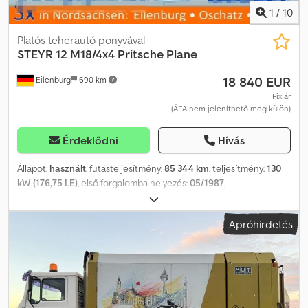
1
/
10
Platós teherautó ponyvával
STEYR
12 M18/4x4 Pritsche Plane
18 840 EUR
Eilenburg
690 km
Fix ár
(ÁFA nem jeleníthető meg külön)
Érdeklődni
Hívás
Állapot:
használt
, futásteljesítmény:
85 344 km
, teljesítmény:
130
kW (176,75 LE)
, első forgalomba helyezés:
05/1987
,
üzemanyagtípus:
dízel
, össztömeg:
11 500 kg
, tengelyelrendezés:
2 tengely
, szín:
barna
, hajtástípus:
mechanikai
, Felszereltség:
Apróhirdetés
összkerékhajtás
, Az elírások és az időközbeni értékesítés jogát
fenntartjuk! Belső szám: 1102. 2MY3072 ---- FELSZERELTSÉG
Ponyva Platós felépítmény Összkerékhajtás ...és még sok más. ----
A jármű felkészítés nélküli állapotban van! Országos kiszállítás felár
ellenében lehetséges. Az elírások és az időközbeni értékesítés
jogát fenntartjuk. Szívesen beszámítjuk meglévő járművét.