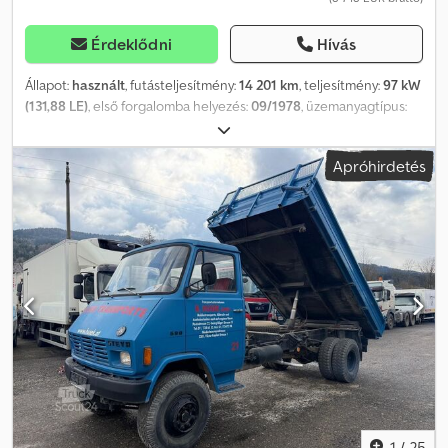
Érdeklődni
Hívás
Állapot:
használt
, futásteljesítmény:
14 201 km
, teljesítmény:
97 kW
(131,88 LE)
, első forgalomba helyezés:
09/1978
, üzemanyagtípus:
dízel
, össztömeg:
8 500 kg
, tengelyelrendezés:
2 tengely
, szín:
piros
, hajtástípus:
mechanikai
, * Steyr 590 132 L38 4x2 *
Apróhirdetés
Tűzoltóautó * Nagynyomású tisztító ágyú * Kézi sebességváltó *
Alvázszám: 590183232320135 * Motortípus: 610.18 * kW: 97 *
Hengerűrtartalom: 5976 ccm * Saját tömeg: 5190 kg * Hasznos
teherbírás: 3235 kg Chsdpfxjmmduzj Aa Dja * Össztömeg: 8500 kg
* Tengelytáv: 3800 mm * Jármű hossza: 5900 mm * Jármű
szélessége: 2300 mm * Jármű magassága: 2900 mm * Gumik: 8.25
R 16 * Nettó ár * Minden adat garancia nélkül Tel./WhatsApp:
1
/
25