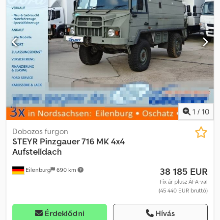
540/65R30, gumiabroncsok (hátul): 650/65R42, üzemi óra: 10450,
első regisztráció: 2013, vezérlőegység – kettős hatású (4x),
hárompontos / hátsó emelőmű-rögzítés, rugózott első híd,
hidraulikus kormányzás, fülke rugózás (mechanikus),
teljesítményfigyelő, rádió, vonófej – automatikus, magasságban
állítható vonóberendezés, hárompontos külső kezelőszerv, első
emelőmű (felső vonórúd nélkül)_____HVAK, K80, FKH, első
kardántengely, első rakodógép, 50 km/h, légkondicionáló, rádió,
dupla féktárcsa, tárolóhely: ügyfél Chodpfjzmb H Njx Aa Dsa
1
/
10
Dobozos furgon
STEYR
Pinzgauer 716 MK 4x4
Aufstelldach
38 185 EUR
Eilenburg
690 km
Fix ár plusz ÁFA-val
(45 440 EUR bruttó)
Érdeklődni
Hívás