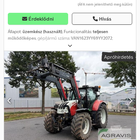
(ÁFA nem jeleníthető meg külön)
Érdeklődni
Hívás
Állapot:
üzemkész (használt)
, Funkcionalitás:
teljesen
működőképes
, gép/jármű száma:
VAN1623YY69YY2072
,
futásteljesítmény:
19 000 km
, teljesítmény:
191 kW (259,69 LE)
,
első forgalomba helyezés:
03/1996
, üzemanyagtípus:
dízel
, saját
Apróhirdetés
tömeg:
8 215 kg
, össztömeg:
160 000 kg
, következő vizsga (TÜV):
03/2027
, üzemanyag:
dízel
, szín:
piros
, vezetőfülke:
nappali fülke
,
hajtástípus:
mechanikai
, ülések száma:
7
, Gyártási év:
1996
,
Felszereltség:
differenciálzár, szervokormány, teljes szervizelési
előélet
, Leírás TLF 4000 Eladó egy négykerék-meghajtású
tartályos tűzoltó gépjármű, amely továbbra is tűzoltósági
szolgálatban van. Az ár irányár, alkuképes. Alváz: Steyr16S26L37/4×4
Felépítmény: Rosenbauer Saját tömeg: 8 215 kg Megengedett
össztömeg: 16 000 kg 4 000 literes víztartály Műszaki vizsga
(Pickerl): 2026.03.-ban készült Beépített szivattyú: Gyártási év:
1996 Névleges vízszállítás: 2 400 liter/perc Névleges nyomás: 10 bar
Szivattyúáttétel: 40-21R Az ár tartalmazza: jármű felépítménnyel, 2
db nagynyomású gyorsbeavatkozó, 1 db 60 m-es, 1 db 90 m-es