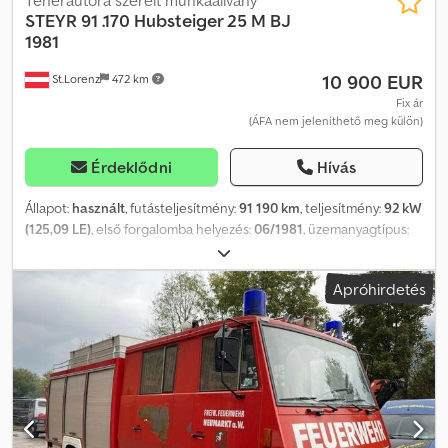
STEYR
91 .170 Hubsteiger 25 M BJ
1981
10 900 EUR
St.Lorenz
472 km
Fix ár
(ÁFA nem jeleníthető meg külön)
Érdeklődni
Hívás
Állapot:
használt
, futásteljesítmény:
91 190 km
, teljesítmény:
92 kW
(125,09 LE)
, első forgalomba helyezés:
06/1981
, üzemanyagtípus:
dízel
, össztömeg:
16 000 kg
, tengelyelrendezés:
2 tengely
, szín:
fehér
, hajtástípus:
mechanikai
, * Steyr 91.170 4x2 * Emelőkosár 25
Apróhirdetés
méterig * Kézi sebességváltó * Teljes laprugós felfüggesztés *
Alvázszám: 8910841394 * Motortípus: 612603313 * Teljesítmény: 92
kW * Hengerűrtartalom: 6 595 ccm * Saját tömeg: 13 795 kg *
Össztömeg: 16 000 kg Cedpfjkq Ap Eex Aa Deha * Tengelytáv: 5
600 mm * Gépjármű hossza: 11 700 mm * Gépjármű szélessége: 2
500 mm * Gépjármű magassága: 3 450 mm * Gumiabroncs: 11 R
22,5 * Különbözeti adózás * Minden adat garancia nélkül
Tel./WhatsApp: