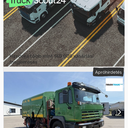
hajtástípus:
mechanikai
, felfüggesztés:
acél
, Gyártási év:
1993
,
Kiváló állapotban Cjdpfx Aajyzrp He Deha TÜV-vel FELÉPÍTMÉNY
HOSSZA kb. 3,60 m 4x4 összkerékhajtás Laprugós felfüggesztés
Osztrák jármű Eredeti kilométeróra-állás csak 15 020 km
Tökéletes lakóautó-átalakításhoz
Havonta több mint 140 000 vásárlási
megkeresés
Apróhirdetés
Válassza ki a kereskedői csomagot