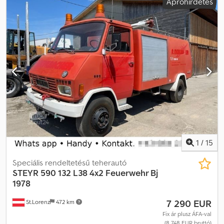
Apróhirdetés
Alvázszám: 7916951787 * Motor típusa: 612905143 * Teljesítmény:
154 kW * Hengerűrtartalom: 6595 ccm * 6 hengeres, négyütemű
motor Cedpsm Ann Sjfx Aa Doha * Saját tömeg: 8400 kg *
Össztömeg: 14000 kg * Tengelytáv: 3535 mm * Jármű hossza: 7400
mm * Jármű szélessége: 2500 mm * Jármű magassága: 3150 mm *
Gumiabroncsok: 10 R 22,5 * Áfa-mentes * Minden adat a legjobb
tudásunk szerint, de a pontosságért felelősséget nem vállalunk.
Tel./WhatsApp:
1
/
15
Speciális rendeltetésű teherautó
STEYR
590 132 L38 4x2 Feuerwehr Bj
1978
7 290 EUR
St.Lorenz
472 km
Fix ár plusz ÁFA-val
(8 748 EUR bruttó)