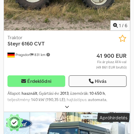
1
/
6
Traktor
Steyr
6160 CVT
41 900 EUR
Pragsdorf
831 km
Fix ár plusz ÁFA-val
(49 861 EUR bruttó)
Érdeklődni
Hívás
Állapot:
használt
, Gyártási év:
2013
, üzemórák:
10 450 h
,
teljesítmény:
140 kW (190,35 LE)
, hajtástípus:
automata
,
üzemanyagtípus:
dízel
, maximális sebesség:
40 km/h
, első gumi
méret:
540/65R30
, hátsó gumiabroncs méret:
650/65R42
,
Apróhirdetés
abroncs méret:
650/65R42
, Felszereltség:
első teljesítmény-
leadó tengely, fülke, kiegészítő fényszórók, légkondicionálás,
sűrített levegős fék, összkerékhajtás
, Gumiabroncsok (elöl):