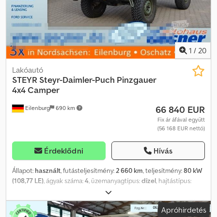
1
/
20
Lakóautó
STEYR
Steyr-Daimler-Puch Pinzgauer
4x4 Camper
66 840 EUR
Eilenburg
690 km
Fix ár áfával együtt
(56 168 EUR nettó)
Érdeklődni
Hívás
Állapot:
használt
, futásteljesítmény:
2 660 km
, teljesítmény:
80 kW
(108,77 LE)
, ágyak száma:
4
, üzemanyagtípus:
dízel
, hajtástípus:
automata
, szín:
zöld
, első forgalomba helyezés:
04/2004
, teljes
hossz:
4 530 mm
, teljes szélesség:
1 800 mm
, teljes magasság:
Apróhirdetés
2 100 mm
, tengelyelrendezés:
2 tengely
, kibocsátási osztály:
Euro