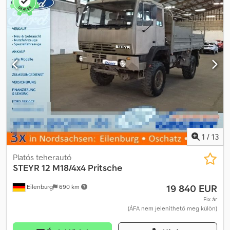
3
, össztömeg:
3 500 kg
, Felszereltség:
állófűtés, összkerékhajtás
,
Pinzgauer 4x4 Szervokormány ABS Automata sebességváltó
Átalakítás Bus-4-Fun-tól lakóautóvá, többek között 3 személyes
REIMO ülés-/ágy paddal, állófűtéssel és gáztűzhellyel Átalakítás
Abenteuertechnik-től GFK felnyitható
tetővel/alvótetővel/megnyitható tetővel, amely tartalmaz 2 oldalsó
ablakot, szigetelést, ágybetétet matraccal --- A tévedések és a
köztes értékesítés jogát fenntartjuk. Csdpfx Aajqd T N Ej Dsha
1
/
13
Platós teherautó
STEYR
12 M18/4x4 Pritsche
19 840 EUR
Eilenburg
690 km
Fix ár
(ÁFA nem jeleníthető meg külön)