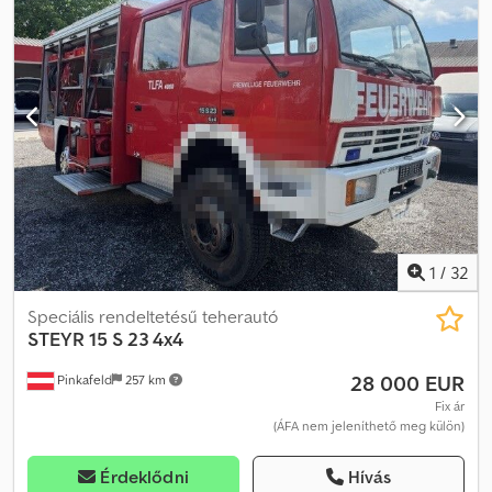
acél-levegő
, ülések száma:
2
, teljes hossz:
7 200 mm
, teljes
szélesség:
25 500 mm
, teljes magasság:
33 000 mm
, első gumi
méret:
315/80 R 22.5/10mm
, üzemi tömeg:
18 000 kg
,
1
/
32
Speciális rendeltetésű teherautó
STEYR
15 S 23 4x4
28 000 EUR
Pinkafeld
257 km
Fix ár
(ÁFA nem jeleníthető meg külön)
Érdeklődni
Hívás