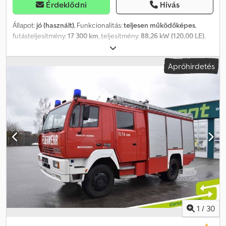
Érdeklődni
Hívás
Állapot:
jó (használt)
, Funkcionalitás:
teljesen működőképes
,
futásteljesítmény:
17 300 km
, teljesítmény:
88,26 kW (120,00 LE)
,
üzemanyagtípus:
dízel
, saját tömeg:
5 430 kg
, össztömeg:
10 500
kg
, tengelyelrendezés:
4x4
, üzemanyag:
dízel
, Gyártási év:
1986
,
Apróhirdetés
Felszereltség:
összkerékhajtás
, csúcs állapotú Chodpoxm S Absfx
Aa Doa
1
/
30