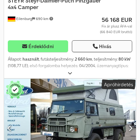
STEYR
Steyr-Daimler-Puch Pinzgauer
4x4 Camper
56 168 EUR
Eilenburg
690 km
Fix ár plusz ÁFA-val
(66 840 EUR bruttó)
Érdeklődni
Hívás
Állapot:
használt
, futásteljesítmény:
2 660 km
, teljesítmény:
80 kW
(108,77 LE)
, első forgalomba helyezés:
04/2004
, üzemanyagtípus:
dízel
, össztömeg:
3 500 kg
, szín:
zöld
, hajtástípus:
automata
,
kibocsátási osztály:
Euro 3
, ülések száma:
5
, teljes szélesség:
1 800
Apróhirdetés
mm
, teljes magasság:
2 100 mm
, Felszereltség:
ABS, állófűtés,
összkerékhajtás
, Pinzgauer 4x4 Szervokormányzás ABS Automata
váltó Átalakítás Bus-4-Fun-ról lakóautóvá többek között 3
személyes REIMO ülő-/fekvőpaddal, állófűtéssel és gázfőzővel.
Chedpfx Aasqd T N Ne Doa Átalakítás Abenteuertechnik által
üvegszálas emelhető tetővel / alvótetővel / felnyíló tetővel,
beleértve 2 oldalsó ablakot, szigetelést, ágybetét matraccal. --- Az
elírás és az időközi értékesítés jogát fenntartjuk.