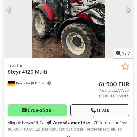
1
/
7
Traktor
Steyr
4120 Multi
61 500 EUR
Pragsdorf
831 km
Fix ár plusz ÁFA-val
(73 185 EUR bruttó)
Érdeklődni
Hívás
Keresés mentése
Állapot:
használt
, Gyártási év:
2022
, üzemórák:
770 h
, teljesítmény:
88 kW (119,65 LE)
, üzemanyagtípus:
dízel
, Felszereltség:
elülső
rakodó, fedélzeti számítógép, fülke, légkondicionálás, sűrített