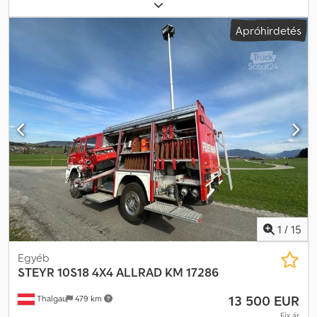
dízel
, össztömeg:
11 000 kg
, tengelyelrendezés:
2 tengely
, szín:
kék
, hajtástípus:
mechanikai
, raktér hossza:
3 640 mm
, rakodótér
Apróhirdetés
szélesség:
2 240 mm
, raktérmagasság:
400 mm
, Gyártási év:
1959
,
* A technika hibátlanul működik * A jármű indul, kormányozható,
fékez, a billenőplató működik * Osztrák eredeti típusbizonyítvány
mellékelve * Számos új alkatrész beépítve Csdpfx Aowkl S Tsa
Dsha Információk: Minden adat tájékoztató jellegű – az előzetes
értékesítés jogát fenntartjuk.
1
/
15
Egyéb
STEYR
10S18 4X4 ALLRAD KM 17286
13 500 EUR
Thalgau
479 km
Fix ár