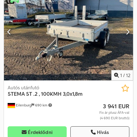
tévedés és az időközi értékesítés jogát fenntartjuk.
1
/
12
Autós utánfutó
STEMA
ST .2 , 100KMH 3,0x1,8m
3 941 EUR
Eilenburg
690 km
Fix ár plusz ÁFA-val
(4 690 EUR bruttó)
Érdeklődni
Hívás