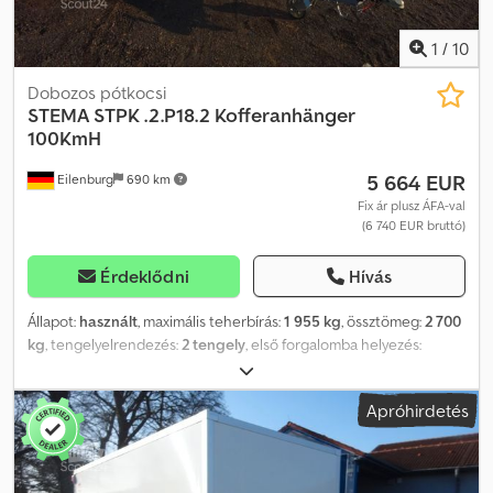
1
/
10
Dobozos pótkocsi
STEMA
STPK .2.P18.2 Kofferanhänger
100KmH
5 664 EUR
Eilenburg
690 km
Fix ár plusz ÁFA-val
(6 740 EUR bruttó)
Érdeklődni
Hívás
Állapot:
használt
, maximális teherbírás:
1 955 kg
, össztömeg:
2 700
kg
, tengelyelrendezés:
2 tengely
, első forgalomba helyezés:
03/2026
, raktér hossza:
2 940 mm
, rakodótér szélesség:
1 810 mm
,
raktérmagasság:
1 890 mm
, teljes szélesség:
2 310 mm
, teljes
Apróhirdetés
magasság:
2 415 mm
, A44 GW26PGA00230, zárt pótkocsi gyártó:
STEMA, típus: STPK.2.P18.2, P-Box, össztömeg: 2 700 kg, mélyágyas,
ráfutófékes, 2 szárnyas ajtó, 3,05 m x 1,55 m x 1,89 m. A tévedések és
az időközi értékesítés jogát fenntartjuk. Cjdpjyqdrqofx Amzsrf