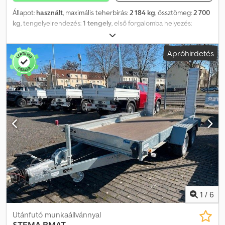
Állapot:
használt
, maximális teherbírás:
2 184 kg
, össztömeg:
2 700
kg
, tengelyelrendezés:
1 tengely
, első forgalomba helyezés:
03/2026
, raktér hossza:
3 070 mm
, rakodótér szélesség:
1 830 mm
,
raktérmagasság:
350 mm
, teljes szélesség:
2 320 mm
, teljes
Apróhirdetés
magasság:
970 mm
, A54 GW26NG000061, * 100 km/h kivitel
beépített lengéscsillapítókkal Cedpfx Amjyqdr Dezsrf *
Biztonságos és professzionális sarokkaros zárak öntött acélból *
Robusztus és tartós csuklópántok * Karbantartásmentes,
gumirugós tengely és minőségi márkás abroncsok * Elöl és hátul
lehajtható oldalfalak * Minden oldalon védett biztonsági világítás *
Kettős korrózióvédelem GALVALUME alumínium-cink bevonattal *
EU-szabványnak megfelelő aláfutásgátló Tandem tengelyes
mélynyomású pótkocsi, gyártó: STEMA, típus: SySTEMA ST .2,
össztömeg: 2 700 kg, ráfutófékes, 3,01 m x 1,83 m, 100 km/h ...és még
sok más. Az esetleges hibákért és közbenső értékesítésért a
változtatás jogát fenntartjuk.
1
/
6
Utánfutó munkaállvánnyal
STEMA
BMAT