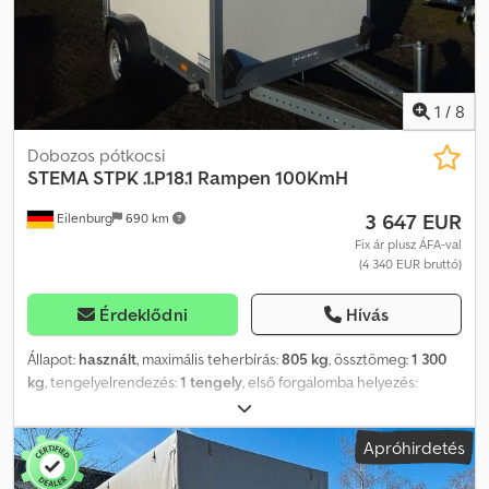
1
/
8
Dobozos pótkocsi
STEMA
STPK .1.P18.1 Rampen 100KmH
3 647 EUR
Eilenburg
690 km
Fix ár plusz ÁFA-val
(4 340 EUR bruttó)
Érdeklődni
Hívás
Állapot:
használt
, maximális teherbírás:
805 kg
, össztömeg:
1 300
kg
, tengelyelrendezés:
1 tengely
, első forgalomba helyezés:
03/2025
, raktér hossza:
2 550 mm
, rakodótér szélesség:
1 500 mm
,
raktérmagasság:
1 840 mm
, teljes szélesség:
2 030 mm
, teljes
Apróhirdetés
magasság:
500 mm
, A41 GW26GA00983 Zárt dobozos utánfutó,
gyártó: STEMA, STPK .1.P18.1 Lejtő rámpa, P-Box, első forgalomba