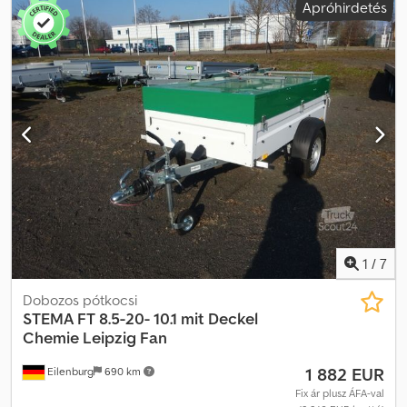
Apróhirdetés
ágy * Gázcsatlakozás * Napkollektor * Pótkerék * Előtető *
Elektromos rendszer: 12V - 24V * Méretek: 270 cm (hossz) x 152 cm
(szélesség) x 192 cm (magasság) * Ágy méretei: 190 cm (hossz) x
145 cm (szélesség) Codoyytywspfx Amzorf NYITVATARTÁS Hétfőtől
péntekig 9:00 - 17:00 óráig (előzetes egyeztetés alapján...)
KAPCSOLATI ADATOK Telefon: WhatsApp E-mail: Átszállítási és
vámjelzési táblák (export szám) nálunk kaphatók. A hibák, nyomdai
hibák és az előzetes értékesítés fenntartva. A műszaki adatok és a
felszereltség jellemzői külön ellenőrizendők. A szerződés szerinti
állapot kizárólag az, amelyet a vásárláskor a helyszínen
megvizsgáltak és írásban megerősítettek. Kérjük, egyeztessen
időpontot...
1
/
7
Dobozos pótkocsi
STEMA
FT 8.5-20- 10.1 mit Deckel
Chemie Leipzig Fan
1 882 EUR
Eilenburg
690 km
Fix ár plusz ÁFA-val