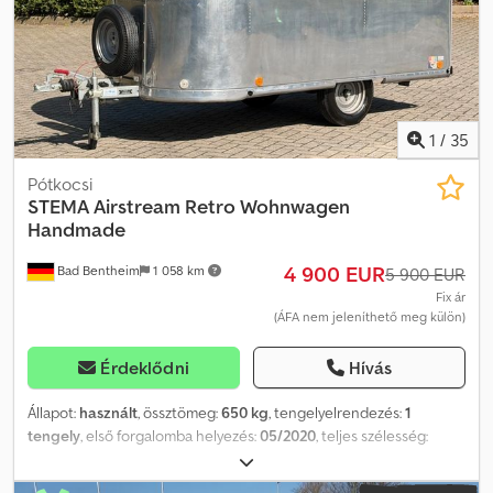
1
/
35
Pótkocsi
STEMA
Airstream Retro Wohnwagen
Handmade
4 900 EUR
Bad Bentheim
1 058 km
5 900 EUR
Fix ár
(ÁFA nem jeleníthető meg külön)
Érdeklődni
Hívás
Állapot:
használt
, össztömeg:
650 kg
, tengelyelrendezés:
1
tengely
, első forgalomba helyezés:
05/2020
, teljes szélesség:
1 520 mm
, teljes magasság:
1 920 mm
, Gyártási év:
2020
, * 4900,- €
* Stema Airstream Retro lakókocsi, kézzel készített * Rögzített