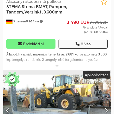
Alacsony rakodószintű pótkocsi
STEMA
Stema BMAT, Rampen,
Tandem, Verzinkt, 3.600mm
3 490 EUR
Sittensen
984 km
3 790 EUR
Fix ár plusz ÁFA-val
(4 153 EUR bruttó)
Érdeklődni
Hívás
Állapot:
használt
, maximális teherbírás:
2 681 kg
, össztömeg:
3 500
kg
, tengelyelrendezés:
2 tengely
, első forgalomba helyezés:
08/2021
, raktér hossza:
3 600 mm
, rakodótér szélesség:
1 800 mm
,
raktérmagasság:
200 mm
, teljes szélesség:
2 400 mm
, teljes
Apróhirdetés
magasság:
2 100 mm
, Autószállító felépítmény, tüzihorganyzott, V-
vontatórúddal, lapáttartóval, 20 cm magas hegesztett
oldalfalakkal, járható acél sárvédőkkel, oldalanként 4 rögzítési
profillal, alumínium bordáslemez padlóval, hátsó felhajtó rámpával,
"Stema/Knott" tengely(ekkel), lengéscsillapítókkal, nehéz
teherbírású támasztókerékkel, túlfutófék, kézifék. A jármű
feliratozható és/vagy reklámmal ragasztható. SI86465 Ajánlatunk
általában nem tartalmaz új TÜV vizsgát. Amennyiben új TÜV vizsgát