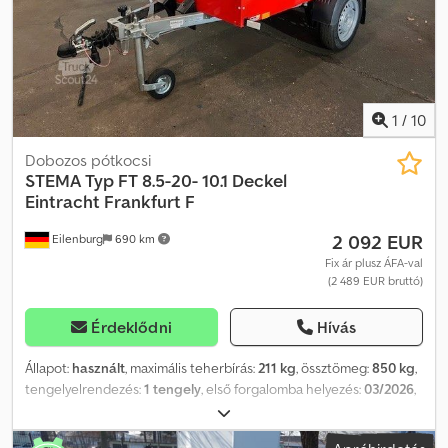
oldalfalak * 20 cm magas, hegesztett oldalfalak * Folyamatos, 18
mm vastag rétegelt lemez padló, igény esetén plusz 3 mm vastag
alumínium bordázott lemez padlóval * Járható acél sárvédők a
könnyű fel- és leszállásért * 2 hosszanti tartó az optimális
teherelosztás érdekében ...és még sok más. A tévedés és az
időközbeni értékesítés jogát fenntartjuk.
1
/
10
Dobozos pótkocsi
STEMA
Typ FT 8.5-20- 10.1 Deckel
Eintracht Frankfurt F
2 092 EUR
Eilenburg
690 km
Fix ár plusz ÁFA-val
(2 489 EUR bruttó)
Érdeklődni
Hívás
Állapot:
használt
, maximális teherbírás:
211 kg
, össztömeg:
850 kg
,
tengelyelrendezés:
1 tengely
, első forgalomba helyezés:
03/2026
,
raktér hossza:
2 070 mm
, rakodótér szélesség:
1 080 mm
, teljes
szélesség:
1 495 mm
, teljes magasság:
1 150 mm
, A57