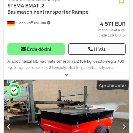
STEMA
BMAT .2
Baumaschinentransporter Rampe
4 571 EUR
Eilenburg
690 km
Fix ár plusz ÁFA-val
(5 439 EUR bruttó)
Érdeklődni
Hívás
Állapot:
használt
, maximális teherbírás:
2 186 kg
, össztömeg:
2 700
kg
, tengelyelrendezés:
2 tengely
, első forgalomba helyezés:
02/2026
, raktér hossza:
3 005 mm
, rakodótér szélesség:
1 400 mm
,
raktérmagasság:
200 mm
, teljes szélesség:
2 035 mm
, teljes
Apróhirdetés
magasság:
2 130 mm
, A45 GW26G000189, Építőgép-szállító
pótkocsi, gyártó: STEMA, típus: BMAT .2, Össztömeg: 2 700 kg, acél
felhajtórámpákkal, ráfutófékes, 100 km/h engedély, 3,01 m x 1,40 m
platóméret. Cjdpfx Ajyqdqmomzerf 100 km/h-nál használható
lengéscsillapítók beépítve* Tandem mélybölcsős pótkocsi igény
szerint STEMA V-vontatófejjel vagy központi csővel * Hegesztett
és merítéssel tüzihorganyzott, masszív acéllemezből készült alváz
* 3 mm vastag, hegesztett fekete acéllemezből készült első és