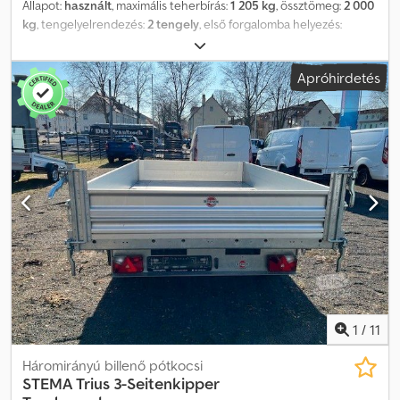
Állapot:
használt
, maximális teherbírás:
1 205 kg
, össztömeg:
2 000
kg
, tengelyelrendezés:
2 tengely
, első forgalomba helyezés:
03/2026
, raktér hossza:
2 940 mm
, rakodótér szélesség:
1 570 mm
,
raktérmagasság:
1 840 mm
, teljes szélesség:
2 050 mm
, teljes
Apróhirdetés
magasság:
2 405 mm
, A43 GW26PGA00760, STEMA gyártmányú
dobozos utánfutó, típus: STPK .2.P18.2, P-Box, WSETK0P04
Össztömeg: 2.000 kg, alacsony padlós, 2 szárnyas ajtó, belméret:
3,05 m × 1,55 m × 1,95 m stb. Doboz: szellőzőnyílások az optimális
szellőzéshez * 15 mm vastag többrétegű rétegeltlemez fehér PVC
bevonattal * Alumínium profilok variálható rögzítési pontokkal *
Ajtóváltozat: szárnyas ajtók * Elektro-galvanizált ajtózsanérok *
Zárható rúdzár * Toló- és mozgató fogantyúk Rakfelület és padló:
egybefüggő, csúszásmentes és vízálló rétegeltlemez padló * 12
mm vastag * További keresztirányú tartók a padló
alátámasztásához Világítás: 13 pólusú csatlakozó, EU felszereltség
* Modern multifunkciós világítás * Hátsó ködlámpa * Tolatólámpa
Cedpfsyqdtnjx Amzerf * Helyzetjelző lámpák A tévedések és
közbenső értékesítés joga fenntartva.
1
/
11
Háromirányú billenő pótkocsi
STEMA
Trius 3-Seitenkipper