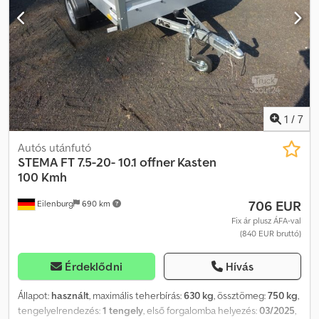
1
/
7
Autós utánfutó
STEMA
FT 7.5-20- 10.1 offner Kasten
100 Kmh
706 EUR
Eilenburg
690 km
Fix ár plusz ÁFA-val
(840 EUR bruttó)
Érdeklődni
Hívás
Állapot:
használt
, maximális teherbírás:
630 kg
, össztömeg:
750 kg
,
tengelyelrendezés:
1 tengely
, első forgalomba helyezés:
03/2025
,