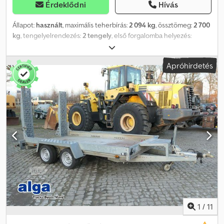
Érdeklődni
Hívás
Állapot:
használt
, maximális teherbírás:
2 094 kg
, össztömeg:
2 700
kg
, tengelyelrendezés:
2 tengely
, első forgalomba helyezés:
02/2026
, raktér hossza:
4 000 mm
, rakodótér szélesség:
1 830 mm
,
raktérmagasság:
350 mm
, teljes szélesség:
1 960 mm
, teljes
Apróhirdetés
magasság:
1 020 mm
, A12 GW26NG000301 Crsdpfx Amsym Igwjzsf
Magasrakteres tandem pótkocsi, gyártó: STEMA, típus: SySTEMA
SH .2, össztömeg: 2 700 kg, Magasrakteres, alacsony
vázszerkezettel, 4,01 m x 1,83 m, 10" abroncsok, 100 km/h
engedéllyel Rakodási magasság: 600 mm Az adatok tévedés és
közbenső értékesítés jogát fenntartjuk.
1
/
11