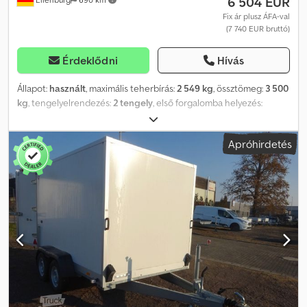
6 504 EUR
Fix ár plusz ÁFA-val
(7 740 EUR bruttó)
Érdeklődni
Hívás
Állapot:
használt
, maximális teherbírás:
2 549 kg
, össztömeg:
3 500
kg
, tengelyelrendezés:
2 tengely
, első forgalomba helyezés:
03/2026
, raktér hossza:
3 070 mm
, rakodótér szélesség:
1 750 mm
,
raktérmagasság:
345 mm
, teljes szélesség:
2 010 mm
, teljes
Apróhirdetés
magasság:
680 mm
, A40 NG000588, Crodpsyn Uhkjfx Amzef
Háromoldalú billenős pótkocsi, tandem tengellyel, gyártó: STEMA,
típus: TRIUS SHDK .2 Zink-BW, össztömeg: 3.500 kg, magas alvázas,
hidraulikus billentés elektromos szivattyúval, hátsó inga oldalfal,
3,01 m x 1,83 m. 3.500 kg, ráfutófékes, magas alvázas, elektromos
szivattyú, alumínium borítás, hátsó inga oldalfal. Hibák és előzetes
értékesítés jogát fenntartjuk, a jármű nincs felkészítve.