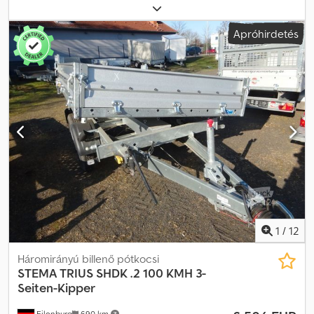
raktér hossza:
2 070 mm
, rakodótér szélesség:
1 145 mm
,
raktérmagasság:
330 mm
, teljes szélesség:
1 495 mm
, teljes
Apróhirdetés
magasság:
870 mm
, A62 GW26RGA30254, típus FT 7.5-20-10.1,
nyitott plató, WSE01AKC7, megengedett össztömeg 750 kg, 100
km/h, támasztókerék felszerelve ...és sok más. A jármű nem
felújított. Az elírás és az időközi értékesítés jogát fenntartjuk.
Cjdpfsyqdrksx Amzerf
1
/
12
Háromirányú billenő pótkocsi
STEMA
TRIUS SHDK .2 100 KMH 3-
Seiten-Kipper
Eilenburg
690 km