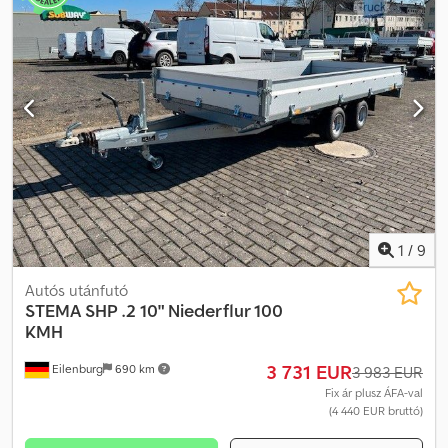
1
/
9
Autós utánfutó
STEMA
SHP .2 10" Niederflur 100
KMH
3 731 EUR
Eilenburg
690 km
3 983 EUR
Fix ár plusz ÁFA-val
(4 440 EUR bruttó)