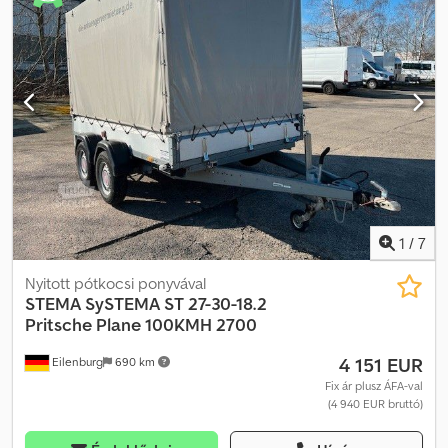
helyezés: 2025.03.21., megengedett össztömeg: 1.300 kg,
ráfutófékes, 100 km/h Jármű nincs felkészítve Cedpfx Amoyqdq
Tozjrf Az adatok tévedés és közbenső értékesítés jogát
fenntartjuk.
1
/
7
Nyitott pótkocsi ponyvával
STEMA
SySTEMA ST 27-30-18.2
Pritsche Plane 100KMH 2700
4 151 EUR
Eilenburg
690 km
Fix ár plusz ÁFA-val
(4 940 EUR bruttó)