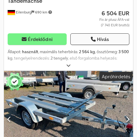
Tandemachse
6 504 EUR
Eilenburg
690 km
Fix ár plusz ÁFA-val
(7 740 EUR bruttó)
Érdeklődni
Hívás
Állapot:
használt
, maximális teherbírás:
2 564 kg
, össztömeg:
3 500
kg
, tengelyelrendezés:
2 tengely
, első forgalomba helyezés:
01/2024
, raktér hossza:
3 015 mm
, rakodótér szélesség:
1 850 mm
,
raktérmagasság:
345 mm
, teljes szélesség:
4 049 mm
, teljes
Apróhirdetés
magasság:
2 015 mm
, A4 Gw26GA00043 3 500 kg, önfékezős,
magasrakterű pótkocsi, elektromos szivattyú, alumínium burkolat,
Cjdpfx Aoym Ihusmzsrf hátsó lengő oldalfal. Az elírás és az időközi
értékesítés jogát fenntartjuk, a jármű nincs előkészítve.