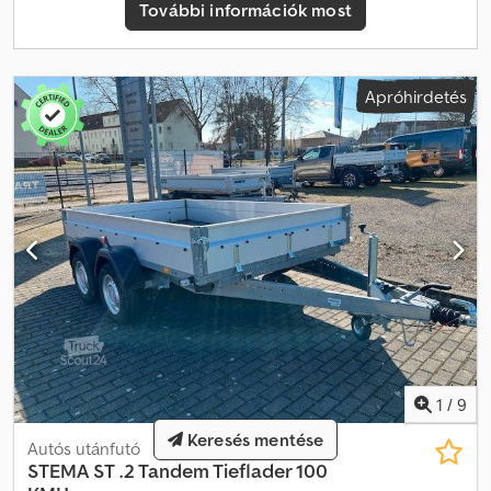
További információk most
Apróhirdetés
1
/
9
Keresés mentése
Autós utánfutó
STEMA
ST .2 Tandem Tieflader 100