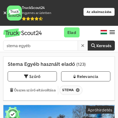
TruckScout24
Az alkalmazásba
Ingyenes az üzletben
Elad
Keresés
Stema Egyéb használt eladó
(123)
Szűrő
Relevancia
STEMA
Összes szűrő eltávolítása
Apróhirdetés