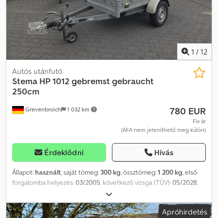
1
/
12
Autós utánfutó
Stema
HP 1012 gebremst gebraucht
250cm
780 EUR
Grevenbroich
1 032 km
Fix ár
(ÁFA nem jeleníthető meg külön)
Érdeklődni
Hívás
Állapot:
használt
, saját tömeg:
300 kg
, össztömeg:
1 200 kg
, első
forgalomba helyezés:
03/2005
, következő vizsga (TÜV):
05/2028
,
Az ANHÄNGERWIRTZ-nél számos modell online elérhető.
Kényelmesen, a nap 24 órájában vásárolhat online a trailershop.de
Apróhirdetés
weboldalon. Lehet személyesen átvenni, vagy házhoz szállíttatni.