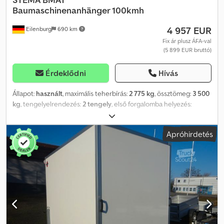
Baumaschinenanhänger 100kmh
4 957 EUR
Eilenburg
690 km
Fix ár plusz ÁFA-val
(5 899 EUR bruttó)
Érdeklődni
Hívás
Állapot:
használt
, maximális teherbírás:
2 775 kg
, össztömeg:
3 500
kg
, tengelyelrendezés:
2 tengely
, első forgalomba helyezés:
02/2026
, raktér hossza:
3 530 mm
, rakodótér szélesség:
1 650 mm
,
teljes szélesség:
2 435 mm
, teljes magasság:
2 130 mm
, A15
Apróhirdetés
GW26MG00273 Építőipari gépszállító, gyártó: A, típus: BMAT,
össztömeg: 3.500 kg, alvázas pótkocsi, ráfutófékes, 100 km/h,
alumínium rámpákkal, 3,53 m x 1,65 m ...és még sok más. Az adatok
pontatlanságáért és az időközi eladás jogát fenntartjuk. Credpsym
Ihzefx Amzjf