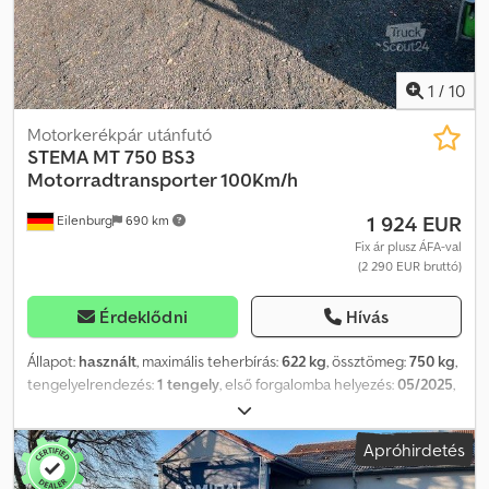
1
/
10
Motorkerékpár utánfutó
STEMA
MT 750 BS3
Motorradtransporter 100Km/h
1 924 EUR
Eilenburg
690 km
Fix ár plusz ÁFA-val
(2 290 EUR bruttó)
Érdeklődni
Hívás
Állapot:
használt
, maximális teherbírás:
622 kg
, össztömeg:
750 kg
,
tengelyelrendezés:
1 tengely
, első forgalomba helyezés:
05/2025
,
raktér hossza:
1 975 mm
, rakodótér szélesség:
1 444 mm
, teljes
szélesség:
1 550 mm
, teljes magasság:
600 mm
, A28
Apróhirdetés
GW26GA00654 Gyártó: STEMA, Típus: MT 750 BS3, 100 km/h... és
sok más. Csdpfx Asyn Ugyomzerf Rakodási magasság: 580 mm A