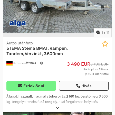
szeretne, partnerműhelyeink ajánlatot készítenek Önnek. A jármű
feliratozható és/vagy reklámmal ragasztható. Általános szállítási és
fizetési feltételeink érvényesek. Cjdpfx Amsy Nu Nlezsrf Szívesen
készítünk finanszírozási vagy lízing ajánlatot ehhez a járműhöz.
Kérjük, keressen minket!
1
/
11
Autós utánfutó
STEMA
Stema BMAT, Rampen,
Tandem, Verzinkt, 3.600mm
3 490 EUR
Sittensen
984 km
3 790 EUR
Fix ár plusz ÁFA-val
(4 153 EUR bruttó)
Érdeklődni
Hívás
Állapot:
használt
, maximális teherbírás:
2 681 kg
, össztömeg:
3 500
kg
, tengelyelrendezés:
2 tengely
, első forgalomba helyezés:
08/2021
, raktér hossza:
3 600 mm
, rakodótér szélesség:
1 800 mm
,
raktérmagasság:
200 mm
, teljes szélesség:
2 400 mm
, teljes