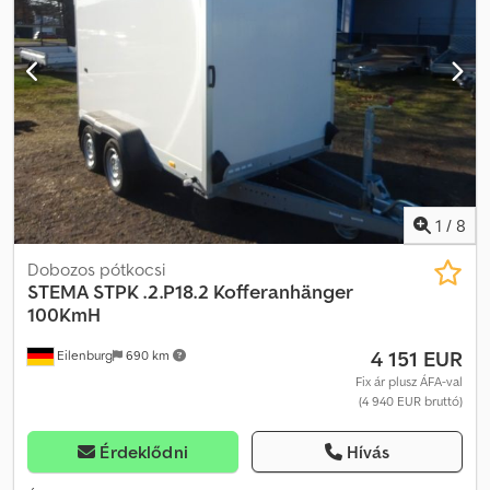
1
/
8
Dobozos pótkocsi
STEMA
STPK .2.P18.2 Kofferanhänger
100KmH
4 151 EUR
Eilenburg
690 km
Fix ár plusz ÁFA-val
(4 940 EUR bruttó)
Érdeklődni
Hívás