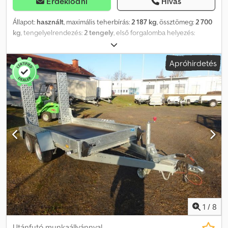
Érdeklődni
Hívás
Állapot:
használt
, maximális teherbírás:
2 187 kg
, össztömeg:
2 700
kg
, tengelyelrendezés:
2 tengely
, első forgalomba helyezés:
01/2023
, raktér hossza:
3 010 mm
, rakodótér szélesség:
1 830 mm
,
raktérmagasság:
350 mm
, teljes szélesség:
2 290 mm
, teljes
Apróhirdetés
magasság:
2 785 mm
, A48 GW26000051 Alacsony rakterű
pótkocsi, gyártó: STEMA, típus: SySTEMA ST 27-30-18.2, ponyvával
és Premium felépítménnyel 150 cm (185 cm belmagasság),
megengedett össztömeg: 2.700 kg, ráfutófék, 100 km/h Cedpfx
Aeytzubomzerf A tévedés és előzetes értékesítés jogát
fenntartjuk.
1
/
8
Utánfutó munkaállvánnyal