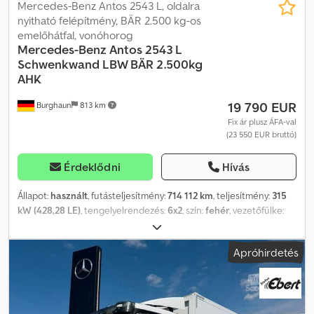
Mercedes-Benz Antos 2543 L, oldalra
nyitható felépítmény, BÄR 2.500 kg-os
emelőhátfal, vonóhorog
Mercedes-Benz
Antos 2543 L
Schwenkwand LBW BÄR 2.500kg
AHK
19 790 EUR
Burghaun
813 km
Fix ár plusz ÁFA-val
(23 550 EUR bruttó)
Érdeklődni
Hívás
Állapot:
használt
, futásteljesítmény:
714 112 km
, teljesítmény:
315
kW (428,28 LE)
, tengelyelrendezés:
6x2
, szín:
fehér
, vezetőfülke:
nappali fülke
, hajtástípus:
automata
, kibocsátási osztály:
Euro 6
,
felfüggesztés:
levegő
, teljes szélesség:
25 500 mm
, teljes
Apróhirdetés
magasság:
37 000 mm
, Gyártási év:
2015
, Felszereltség:
ABS, EBS
(Elektronikus fékrendszer), légkondicionálás
, Járművel
kapcsolatos érdeklődések esetén Seidel úr áll rendelkezésére
(telefonon). Mercedes-Benz Antos 2543 L 6x2 italszállító dobozos
felépítmény. A1A: légrugós első tengely, A1D: 8,0 tonnás első