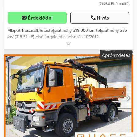
(74 280 EUR bruttó)
Érdeklődni
Hívás
Állapot:
használt
, futásteljesítmény:
319 000 km
, teljesítmény:
235
kW (319,51 LE)
, első forgalomba helyezés:
10/2012
,
üzemanyagtípus:
dízel
, tengelyelrendezés:
4x4
, tengelytáv:
3 900
mm
, következő vizsga (TÜV):
08/2026
, üzemanyag:
dízel
, szín:
Apróhirdetés
narancssárga
, hajtástípus:
automata
, kibocsátási osztály:
Euro 5
,
felfüggesztés:
acél-levegő
, Gyártási év:
2012
, Felszereltség:
ABS,
AdBlue, daru, differenciálzár, elektromos ablakemelő,
elektromosan állítható tükör, elektronikus stabilitásprogram
(ESP), emelkedőn való elindulás segítő, fedélzeti számítógép,
holttérfigyelő asszisztens, kiegészítő fényszórók, koromszűrő,
központi zár, légkondicionálás, teljes szervizelési előélet,
tempomat, utánfutó vonófej, állófűtés, ülésfűtés
, Mercedes-
Benz ACTROS 1832 BL 4x4 / Euro 5 / Műszaki vizsga / HIAB 111 BS-2
HIDUO / MEILLER háromoldali billencs / Téli szállítási szolgálat
Cedjzfx Sgjpfx Airorf Motortípus: 11.946 cm³, 235 kW, 320 LE, Euro 5
(BlueTec 5) Saját tömeg: 10.400 kg Max. megengedett össztömeg:
21.500 kg (téli szállítási szolgálat esetén) Max. megengedett