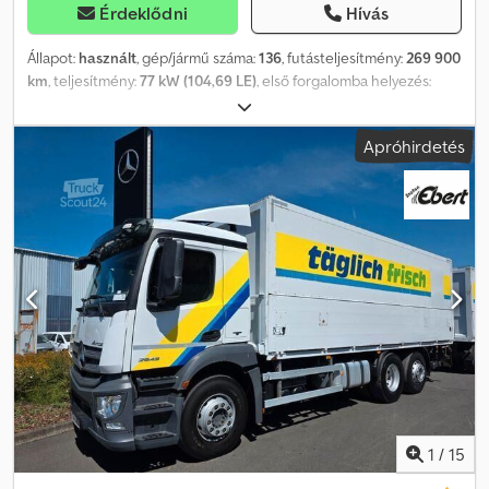
Érdeklődni
Hívás
Állapot:
használt
, gép/jármű száma:
136
, futásteljesítmény:
269 900
km
, teljesítmény:
77 kW (104,69 LE)
, első forgalomba helyezés:
02/1993
, üzemanyagtípus:
dízel
, saját tömeg:
3 505 kg
, maximális
teherbírás:
3 985 kg
, össztömeg:
7 490 kg
, abroncs méret:
205/75
Apróhirdetés
r17,5
, tengelyelrendezés:
2 tengely
, tengelytáv:
3 700 mm
, szín:
zöld
, hajtástípus:
mechanikai
, felfüggesztés:
acél
, rakodótér
térfogata:
2 m³
, raktér hossza:
3 100 mm
, rakodótér szélesség:
2 200 mm
, raktérmagasság:
350 mm
, Felszereltség:
utánfutó
vonófej
, Lökettérfogat: 3 972 cm³ 7 ülés Vonófej Áramellátás
utánfutó üzemeltetéséhez Alvázszám: N011197 Codpfx Aoi Hm
Aveirerf Az adatok tájékoztató jellegűek, a tévedés joga
fenntartva.
1
/
15