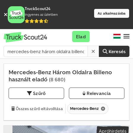
TruckScout24
Az alkalmazásba
Ingyenes az üzletben
Elad
Keresés
Mercedes-Benz Három Oldalra Billeno
használt eladó
(8 680)
Szűrő
Relevancia
Mercedes-Benz
Összes szűrő eltávolítása
Apróhirdetés