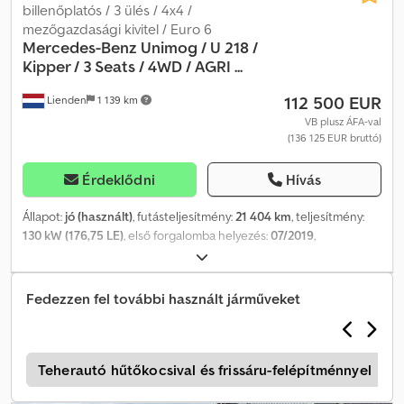
billenőplatós / 3 ülés / 4x4 /
regisztrác Crjdpfoy T Uucex Airsf
mezőgazdasági kivitel / Euro 6
Mercedes-Benz
Unimog / U 218 /
Kipper / 3 Seats / 4WD / AGRI ...
112 500 EUR
Lienden
1 139 km
VB plusz ÁFA-val
(136 125 EUR bruttó)
Érdeklődni
Hívás
Állapot:
jó (használt)
, futásteljesítmény:
21 404 km
, teljesítmény:
130 kW (176,75 LE)
, első forgalomba helyezés:
07/2019
,
üzemanyagtípus:
dízel
, tengelyelrendezés:
4x4
, tengelytáv:
2 800
mm
, üzemanyag:
dízel
, fékek:
motorfék
, szín:
narancssárga
,
vezetőfülke:
nappali fülke
, hajtástípus:
automata
, sebességek
Fedezzen fel további használt járműveket
száma:
8
, kibocsátási osztály:
Euro 6
, teljes hossz:
5 150 mm
, teljes
szélesség:
2 500 mm
, teljes magasság:
3 250 mm
, Gyártási év:
2019
,
Felszereltség:
ABS, AdBlue, EBS (Elektronikus fékrendszer), USB
port, differenciálzár, elektromos ablakemelő, elektronikus
y
Teherautó hűtőkocsival és frissáru-felépítménnyel
stabilitásprogram (ESP), emelkedőn való elindulás segítő,