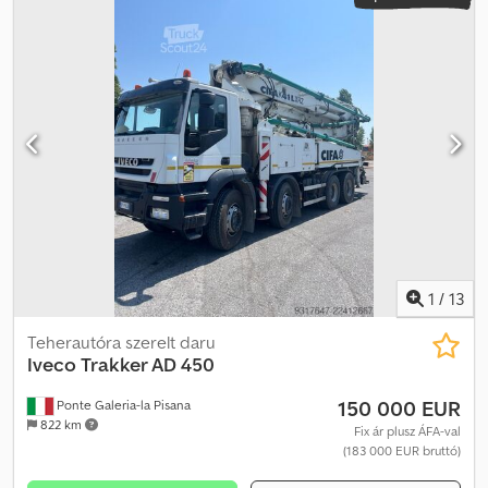
1
/
13
Teherautóra szerelt daru
Iveco
Trakker AD 450
150 000 EUR
Ponte Galeria-la Pisana
822 km
Fix ár plusz ÁFA-val
(183 000 EUR bruttó)