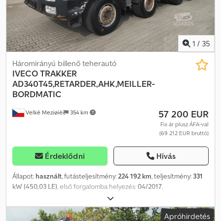
1
/
35
Háromirányú billenő teherautó
IVECO
TRAKKER
AD340T45,RETARDER,AHK,MEILLER-
BORDMATIC
57 200 EUR
Velké Meziøíèí
354 km
Fix ár plusz ÁFA-val
(69 212 EUR bruttó)
Érdeklődni
Hívás
Állapot:
használt
, futásteljesítmény:
224 192 km
, teljesítmény:
331
kW (450,03 LE)
, első forgalomba helyezés:
04/2017
,
üzemanyagtípus:
dízel
, össztömeg:
32 000 kg
, tengelyelrendezés:
3 tengely
, fékek:
retarder
, szín:
fehér
, hajtástípus:
automata
,
Apróhirdetés
kibocsátási osztály:
Euro 6
, raktér hossza:
5 810 mm
, rakodótér