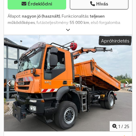
Érdeklődni
Hívás
Állapot:
nagyon jó (használt)
, Funkcionalitás:
teljesen
működőképes
, futásteljesítmény:
55 000 km
, első forgalomba
helyezés:
03/2008
, üzemanyagtípus:
dízel
, saját tömeg:
320 kg
,
maximális teherbírás:
320 kg
, össztömeg:
320 kg
, üzemanyag:
dízel
,
Apróhirdetés
kibocsátási osztály:
Euro 5
, Gyártási év:
2008
, üzemórák:
1 200 h
,
Betonszivattyú, alacsony futásteljesítménnyel és üzemórával.
Dkodpozn Un Nsfx Ak Usr
1
/
25