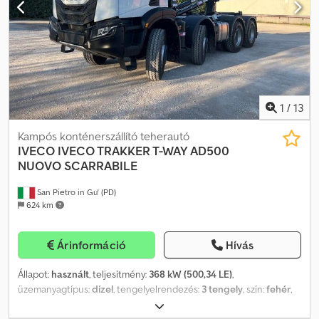
mélysége: 20 mm Össztömeg: 32.000 kg A járműszerelvény
össztömege: 60.000 kg
1
/
13
Kampós konténerszállító teherautó
IVECO
IVECO TRAKKER T-WAY AD500
NUOVO SCARRABILE
San Pietro in Gu' (PD)
624 km
Árinformáció
Hívás
Állapot:
használt
, teljesítmény:
368 kW (500,34 LE)
,
üzemanyagtípus:
dízel
, tengelyelrendezés:
3 tengely
, szín:
fehér
,
hajtástípus:
automata
, kibocsátási osztály:
Euro 6
, Gyártási év: