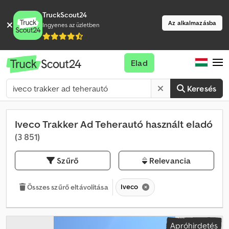
TruckScout24
Az alkalmazásba
Ingyenes az üzletben
Elad
Keresés
Iveco Trakker Ad Teherautó használt eladó
(3 851)
Szűrő
Relevancia
Iveco
Összes szűrő eltávolítása
Apróhirdetés