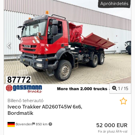
Apróhirdetés
felfüggesztés:
acél
, Gyártási év:
2016
, Iveco Stralis 500, 140 000
km! Euro 6, 8x4 agyredukciós hajtással, rugófüggesztés,
fékrásegző. = További információk = Felfüggesztés:
Rugófüggesztés Dkjdozilptopfx Ak Uor Első tengely 1:
Kormányozható Első tengely 2: Kormányozható Hátsó tengely 1:
Kettős gumik; redukció: külső bolygókerék-hajtás Hátsó tengely 2:
Kettős gumik; redukció: külső bolygókerék-hajtás =
Céginformációk = Bankszámlaszám: Rabobank számla: 39.33.10.655
IBAN: NL73RABO0393310655 Swift-kód: RABONL2U - Kérjük,
ellenőrizze bankszámlaszámunkat a tranzakció előtt! - Járművek
foglalása letét nélkül nem lehetséges. - A hirdetett járművekre
vonatkozóan előfordulhatnak nyomdai és szöveghibák.
1
/
15
Billenő teherautó
Iveco
Trakker AD260T45W 6x6,
Bordmatik
52 000 EUR
Bovenden
850 km
Fix ár plusz ÁFA-val