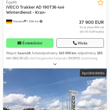
Egyéb
IVECO
Trakker AD 190T36 4x4
Winterdienst - Kran-
37 900 EUR
Fliessem
1 006 km
Fix ár plusz ÁFA-val
(45 101 EUR bruttó)
Érdeklődni
Hívás
Állapot:
használt
, futásteljesítmény:
345 000 km
, teljesítmény:
265
kW (360,30 LE)
, első forgalomba helyezés:
01/2010
, össztömeg:
23 000 kg
, üzemanyagtípus:
dízel
, szín:
narancssárga
,
tengelyelrendezés:
2 tengely
, hajtástípus:
mechanikai
,
Apróhirdetés
kibocsátási osztály:
Euro 5
, rakodótér szélesség:
2 430 mm
, raktér
hossza:
4 400 mm
, raktérmagasság:
600 mm
, teljes szélesség:
2 500 mm
, teljes magasság:
3 700 mm
, Felszereltség:
ABS, daru,
légkondicionálás, összkerékhajtás
, * Iveco Trakker AD 190T36
W/P – téli szolgálatra szerelt – Meiller billenőplatóval – Terex TLC
65.2 daru távirányítással * Terex TLC 65.2 daru * Távirányító *
Magasemelés * 2x hidraulikus kitolás * Markoló vezérlés *
Tengelytáv kb. 4,10 m * Euro 5 * Osztott manuális sebességváltó +