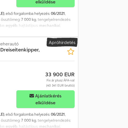
elküldése
LE)
, első forgalomba helyezés:
06/2021
,
, össztömeg:
7 000 kg
, tengelyelrendezés:
lke:
egyéb
, hajtástípus:
mechanikai
,
v:
2021
, Felszereltség:
ABS, differenciálzár,
billengető felépítmény * Rakfelület: H = 3,60
Apróhirdetés
vtartó asszisztens * 3 ülőhely * 6 fokozatú
teherautó
 Dreiseitenkipper,
szer (ASR), differenciálzár, légrugós
n állítható tükrök, vonóhorog,
33 900 EUR
Fix ár plusz ÁFA-val
(40 341 EUR bruttó)
Ajánlatkérés
elküldése
LE)
, első forgalomba helyezés:
06/2021
,
, össztömeg:
7 000 kg
, tengelyelrendezés:
lke:
egyéb
, hajtástípus:
mechanikai
,