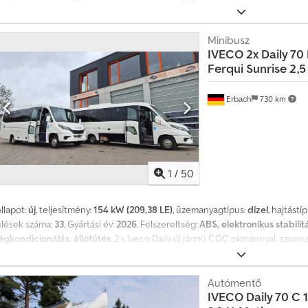
ibocsátási osztály:
Euro 6
, felfüggesztés:
egyéb
, ülések száma:
3
, Gyártási é
kipörgésgátló, légkondicionálás, tempomat, utánfutó vonófej
, * Meiller 
= 3,60 m / Sz= 2,20 m * Megengedett rakomány: 3543 kg * Sávtartó asszisztens
Minibusz
IVECO
2x Daily 7
Rádió, tempomat, blokkolásgátló rendszer (ABS), kipörgésgátló rendszer (ASR
Ferqui Sunrise 2,5
vezetőülés, klímaberendezés, elektromos ablakemelő, elektromosan állíthat
ormánykerék, kézi váltó, használt jármű, dízel, áfával együtt. Csdpfx Aszrhu 
Erbach
730 km
1
/
50
llapot:
új
, teljesítmény:
154 kW (209,38 LE)
, üzemanyagtípus:
dízel
, hajtástí
ülések száma:
33
, Gyártási év:
2026
, Felszereltség:
ABS, elektronikus stabili
légkondicionálás, állófűtés
, 2 x Iveco Daily új jármű COC okmánnyal, azon
Ferqui hivatalos képviselete Németországban. A Ferqui kiváló minőségű üveg
1960-as évek vége óta dolgozik üvegszállal, így a szegmens egyik úttörője
200 kg, ehhez Iveco garancia is tartozik. Iveco C70 alváz automata sebessé
Autómentő
IVECO
Daily 70 C
engely, Telma segédfék, LED fényszórók, állófűtés, vezetői luxusülés ülésfűtés