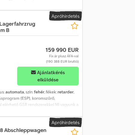
v:
2021
, Felszereltség:
ABS, differenciálzár,
billenkező platós felépítmény * Rakterület:
Apróhirdetés
 * 3 ülőhely * 6 fokozatú kézi váltó ...
0 Lagerfahrzrug
), zárt differenciálmű, légrugós
 m B
ó tükrök, vonóhorog, multifunkciós
Rok Eerf
159 990 EUR
Fix ár plusz ÁFA-val
(190 388 EUR bruttó)
Ajánlatkérés
elküldése
pus:
automata
, szín:
fehér
, fékek:
retarder
,
tásprogram (ESP), koromszűrő,
nal elérhető GSR rendszerekkel Mi vagyunk a
szálas felépítményeiről ismert. A Ferqui az
. A járművek engedélyezett össztömege 7
Apróhirdetés
gváltóval és 210 LE-vel Légrugós hátsó
 18 Abschleppwagen
sel - Iveco Daily - 1 x távolsági autóbusz / 1