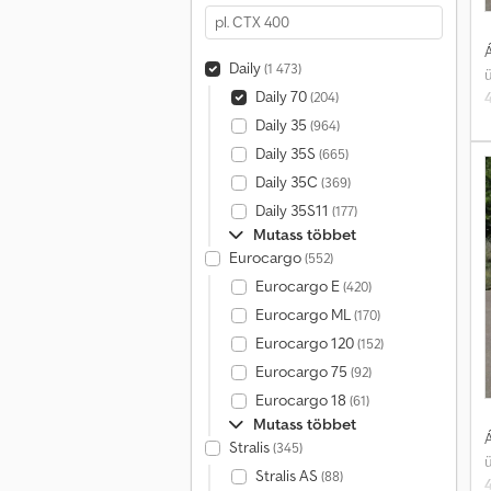
Á
Daily
(1 473)
Daily 70
(204)
k
Daily 35
(964)
Daily 35S
(665)
Daily 35C
(369)
v
Daily 35S11
(177)
Mutass többet
m
Eurocargo
(552)
Eurocargo E
(420)
Eurocargo ML
(170)
Eurocargo 120
(152)
Eurocargo 75
(92)
Eurocargo 18
(61)
Mutass többet
Á
Stralis
(345)
Stralis AS
(88)