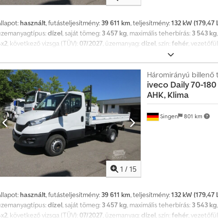
llapot:
használt
, futásteljesítmény:
39 611 km
, teljesítmény:
132 kW (179,47 
üzemanyagtípus:
dízel
, saját tömeg:
3 457 kg
, maximális teherbírás:
3 543 kg
4x2
, következő vizsga (TÜV):
07/2027
, üzemanyag:
dízel
, szín:
fehér
, vezetőfü
ibocsátási osztály:
Euro 6
, felfüggesztés:
egyéb
, ülések száma:
3
, Gyártási é
kipörgésgátló, légkondicionálás, tempomat, utánfutó vonófej
, * Meiller 
m / Sz = 2,20 m Credpozrhvbjfx Ak Esf * Megengedett rakomány: 3543 kg * Sá
Háromirányú billenő 
iveco
Daily 70-180
áltó * ... rádió, tempomat, blokkolásgátló rendszer (ABS), kipörgésgátló rend
AHK, Klima
vezetőülés, automata klímaberendezés, elektromos ablakemelő, elektromosa
ultifunkciós kormánykerék, váltó, használt jármű, dízel, ÁFA-val együtt.
Singen
801 km
1
/
15
llapot:
használt
, futásteljesítmény:
39 611 km
, teljesítmény:
132 kW (179,47 
üzemanyagtípus:
dízel
, saját tömeg:
3 457 kg
, maximális teherbírás:
3 543 kg
4x2
, következő vizsga (TÜV):
07/2027
, üzemanyag:
dízel
, szín:
fehér
, vezetőfü