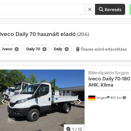
Keresés
Iveco Daily 70 használt eladó
(204)
Iveco
Daily 70
Daily
Összes szűrő eltávolítása
Billenőplatós furgon
iveco
Daily 70-180
AHK, Klima
Singen
801 km
1
/
15