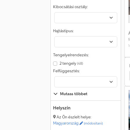
Kibocsátási osztály:
Hajtástípus:
Á
t
a
Tengelyelrendezés:
C
9
2 tengely
(48)
Felfüggesztés:
v
Fuso Canter
Fuso Teherautó
Fuso Automentő
l
m
á
b
Mutass többet
C
k
O
Helyszín
Az Ön észlelt helye:
n
Magyarország
(módosítani)
I