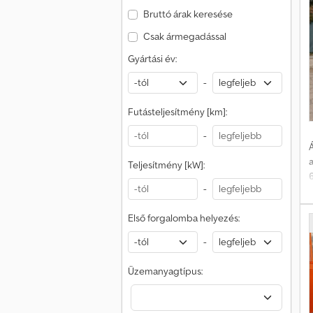
Bruttó árak keresése
H
Csak ármegadással
Gyártási év:
b
f
-
c
Futásteljesítmény [km]:
1
-
Á
Teljesítmény [kW]:
-
Első forgalomba helyezés:
(
-
Üzemanyagtípus: