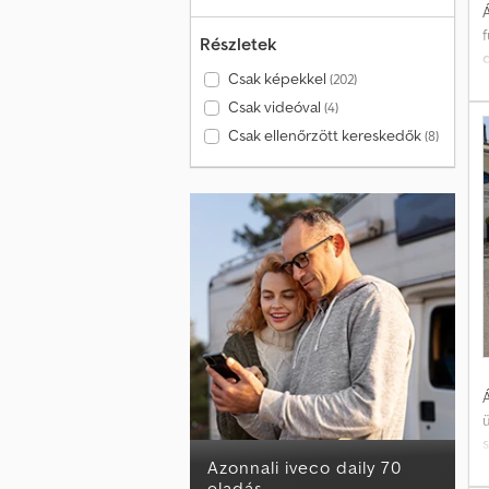
Á
T
Részletek
Ü
d
Csak képekkel
(202)
Csak videóval
(4)
ö
Csak ellenőrzött kereskedők
(8)
v
Á
Azonnali iveco daily 70
eladás