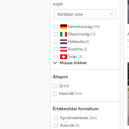
sugár:
Korlátlan
(204)
Németország
(174)
Olaszország
(13)
Á
Hollandia
(6)
k
Ausztria
(2)
Svájc
(2)
Mutass többet
Állapot
t
Új
(60)
Használt
(144)
v
Értékesítési formátum
V
Apróhirdetések
(204)
V
Aukciók
(0)