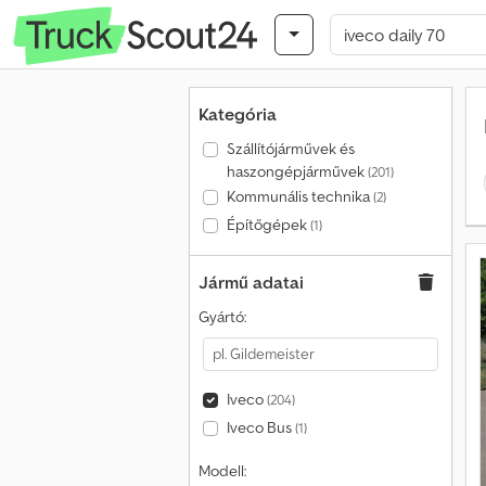
Kategória
Szállítójárművek és
haszongépjárművek
(201)
Kommunális technika
(2)
Építőgépek
(1)
Jármű adatai
Gyártó:
Iveco
(204)
Iveco Bus
(1)
Modell: