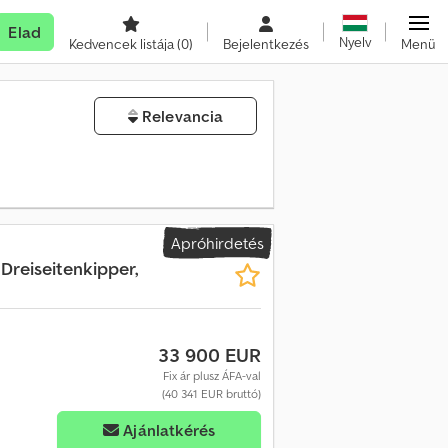
Elad
Nyelv
Kedvencek listája
(0)
Bejelentkezés
Menü
Relevancia
Apróhirdetés
 Dreiseitenkipper,
33 900 EUR
Fix ár plusz ÁFA-val
(40 341 EUR bruttó)
Ajánlatkérés