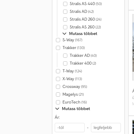
Stralis AS 440
(50)
k
Stralis AD
(42)
H
Stralis AD 260
(24)
Stralis AS 260
(22)
Mutass többet
k
S-Way
(167)
Trakker
(130)
Trakker AD
(40)
Trakker 400
(2)
T-Way
(124)
X-Way
(113)
Crossway
(95)
Á
Magelys
(21)
EuroTech
(16)
Mutass többet
Ár:
-
t