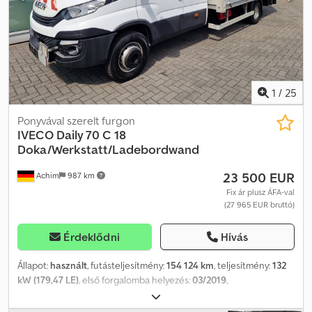
emelőhátfal * 1/2 platform bal oldalon * Kétszárnyú hátsó ajtó * 6
sebességes váltó * 3 ülés * Klíma * Euro 5
1
/
25
Ponyvával szerelt furgon
IVECO
Daily 70 C 18
Doka/Werkstatt/Ladebordwand
23 500 EUR
Achim
987 km
Fix ár plusz ÁFA-val
(27 965 EUR bruttó)
Érdeklődni
Hívás
Állapot:
használt
, futásteljesítmény:
154 124 km
, teljesítmény:
132
kW (179,47 LE)
, első forgalomba helyezés:
03/2019
,
üzemanyagtípus:
dízel
, össztömeg:
7 000 kg
, következő vizsga
(TÜV):
05/2026
, szín:
fehér
, hajtástípus:
mechanikai
, kibocsátási