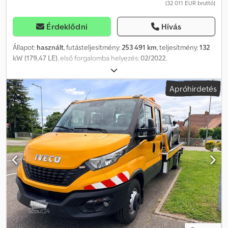
(32 011 EUR bruttó)
bekezdésének. A megadott jármű példa konfiguráció, nem
raktáron van. A szállítási idő megközelítőleg 6 hónap. Hátsó,
alacsonypadlós változat: 164.990,00 eurótól. Iskolabusz-kiviteli
Érdeklődni
Hívás
változat: 149.990,00 eurótól rendelhető.
Állapot:
használt
, futásteljesítmény:
253 491 km
, teljesítmény:
132
kW (179,47 LE)
, első forgalomba helyezés:
02/2022
,
üzemanyagtípus:
dízel
, össztömeg:
7 200 kg
, következő vizsga
(TÜV):
01/2027
, szín:
fehér
, hajtástípus:
automata
, kibocsátási
Apróhirdetés
osztály:
Euro 6
, ülések száma:
3
, teljes szélesség:
235 mm
, raktér
hossza:
516 mm
, rakodótér szélesség:
210 mm
, raktérmagasság:
210 mm
, Gyártási év:
2021
, Felszereltség:
ABS, elektronikus
stabilitásprogram (ESP), koromszűrő, központi zár,
légkondicionálás, navigációs rendszer
, Érdeklődni a WhatsApp
vagy Telegram alkalmazáson keresztül lehet. NÉMET TEHERAUTÓ
ZCFC670D105442417 Különleges felszereltség: * Tárolórekesz a
vezetőfülke mennyezetében * Tárolórekesz a műszerfalon, USB-
csatlakozóval és vezeték nélküli töltővel * Első tengely
terhelhetősége: 2,7 t * Kényelmi műszerfal * Audiorendszer:
digitális audiorendszer (DAB) HI-Connect, 7"-es színes kijelzővel és
navigációval * Felépítménygyártó interfész * Járműkulcs
távirányítóval * Programozható sebességkorlátozó rendszer *