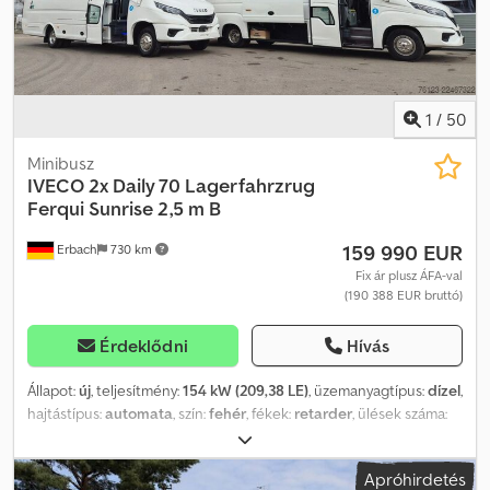
1
/
50
Minibusz
IVECO
2x Daily 70 Lagerfahrzrug
Ferqui Sunrise 2,5 m B
159 990 EUR
Erbach
730 km
Fix ár plusz ÁFA-val
(190 388 EUR bruttó)
Érdeklődni
Hívás
Állapot:
új
, teljesítmény:
154 kW (209,38 LE)
, üzemanyagtípus:
dízel
,
hajtástípus:
automata
, szín:
fehér
, fékek:
retarder
, ülések száma:
33
, Gyártási év:
2026
, Felszereltség:
ABS, elektronikus
stabilitásprogram (ESP), koromszűrő, légkondicionálás,
Apróhirdetés
állófűtés
, 2 x Iveco Daily új jármű COC okmánnyal, azonnal