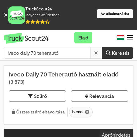
TruckScout24
Az alkalmazásba
Ingyenes az üzletben
Elad
Keresés
Iveco Daily 70 Teherautó használt eladó
(3 873)
Szűrő
Relevancia
Iveco
Összes szűrő eltávolítása
Apróhirdetés