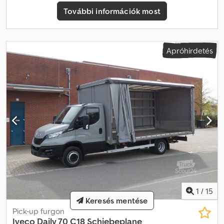
Beszerzést és értékesítést országhatárokon átnyúlóan végzünk,
További információk most
így hirdetéseinkben alapvetően exportárainkat tüntetjük fel,
amelyek függetlenek a felhasználás helyétől. A Yourtrucks GmbH
a weboldal tartalmát a legnagyobb gondossággal állítja össze, és
rendszeresen frissíti. Ezek az információk általános tájékoztató
Apróhirdetés
jellegűek, és nem helyettesítik a részletes, személyre szabott
tanácsadást a vásárlási döntés előtt. A szerződésben rögzített
feltételek az irányadóak. A változtatás, hibák, elírások és előzetes
értékesítés jogát fenntartjuk. Cjdpfx Aeywxxyobhjrf Kizárólag az
általános szerződési feltételeink érvényesek. Nyelvek: - We speak
English - On parle français - ?? ????? ?? ???? - Mówimy po polsku
- Hablamos español - Falamos português - Parliamo italiano
1
/
15
Keresés mentése
Pick-up furgon
Iveco
Daily 70 C18 Schiebeplane