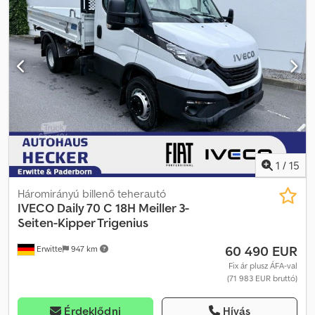
Elektromos ablakemelők - Elektronikusan állítható külső tükrök
Crsdpozh It Sefx Abhef - Kamerarendszer - Hátsó légrugózás -
Tolatókamera - Sávtartó asszisztens - TLT (PTO) = Megjegyzések =
7 személyes változat Insoli rendszerrel. ÚJSZERŰ ÁLLAPOTBAN.
1
/
15
Háromirányú billenő teherautó
IVECO
Daily 70 C 18H Meiller 3-
Seiten-Kipper Trigenius
60 490 EUR
Erwitte
947 km
Fix ár plusz ÁFA-val
(71 983 EUR bruttó)
Érdeklődni
Hívás