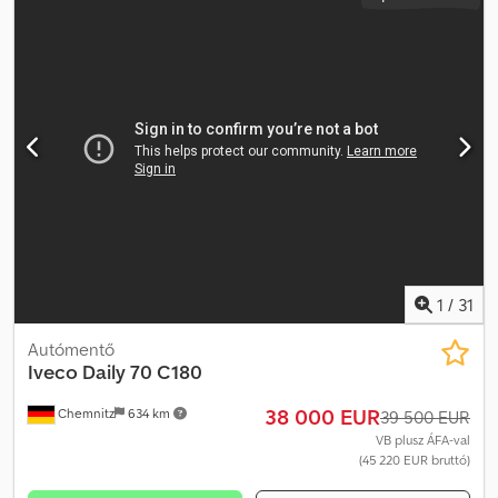
1
/
31
Autómentő
Iveco Daily
70 C180
38 000 EUR
Chemnitz
634 km
39 500 EUR
VB plusz ÁFA-val
(45 220 EUR bruttó)