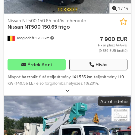
1
/
14
Nissan NT500 150.65 hűtős teherautó
Nissan
NT500 150.65 frigo
7 900 EUR
Hooglede
1 268 km
Fix ár plusz ÁFA-val
(9 559 EUR bruttó)
Érdeklődni
Hívás
Állapot:
használt
, futásteljesítmény:
141 535 km
, teljesítmény:
110
kW (149,56 LE)
, első forgalomba helyezés:
10/2014
,
üzemanyagtípus:
dízel
, abroncs méret:
225/75R16C
,
tengelyelrendezés:
4x2
, tengelytáv:
3 500 mm
, üzemanyag:
dízel
,
Apróhirdetés
fékek:
motorfék
, szín:
egyéb
, hajtástípus:
mechanikai
, kibocsátási
osztály:
Euro 6
, felfüggesztés:
acél-levegő
, teljes hossz:
6 880 mm
,
teljes szélesség:
2 250 mm
, teljes magasság:
3 000 mm
, Gyártási
év:
2014
, Felszereltség:
ABS, elektromos ablakemelő,
elektromosan állítható tükör, központi zár, légterelő, tempomat
,
= További opciók és felszereltség = - CD-lejátszó - Tetőlégterelő -