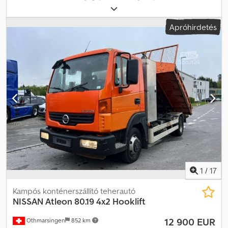
össztömeg:
5 600 kg
, első forgalomba helyezés:
05/2002
, raktér
hossza:
5 000 mm
, rakodótér szélesség:
2 000 mm
, szín:
fehér
,
Apróhirdetés
Felszereltség:
ABS, elektronikus stabilitásprogram (ESP),
központi zár
, 3 személyes, szervokormány, 5 fokozatú kézi
sebességváltó, fordulatszámmérő, szervokormány, elektromos
ablakemelők, ikerkerekek, fényhíd, hidraulikus csörlő, emelővilla,
tolótálca, szerszámosláda, teljes hossz: 7.140 mm, teljes szélesség:
2.090 mm, teljes magasság: kb. 2.500 mm, tengelytáv: 3.600 mm,
saját tömeg: 3.480 kg, hasznos teher: 2.120 kg Az elírás, köztes
értékesítés és hibák jogát fenntartjuk. Crsdpfep Ntvlox Acgof
Értékesítés kizárólag kereskedőknek és exportra. !!!! Alvázszám:
20362 !!!! Kulcsszám: 174 !!!!
1
/
17
Kampós konténerszállító teherautó
NISSAN
Atleon 80.19 4x2 Hooklift
12 900 EUR
Othmarsingen
852 km