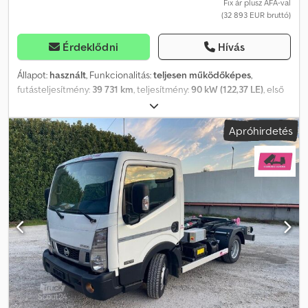
Fix ár plusz ÁFA-val
(32 893 EUR bruttó)
Érdeklődni
Hívás
Állapot:
használt
, Funkcionalitás:
teljesen működőképes
,
futásteljesítmény:
39 731 km
, teljesítmény:
90 kW (122,37 LE)
, első
forgalomba helyezés:
08/2016
, üzemanyagtípus:
dízel
, össztömeg:
3 500 kg
, gumiabroncs állapota:
80 százalék
, tengelyelrendezés:
Apróhirdetés
4x2
, szín:
fehér
, hajtástípus:
mechanikai
, kibocsátási osztály:
Euro
5
, ülések száma:
2
, Gyártási év:
2016
, üzemórák:
3 839 h
,
Felszereltség:
ABS, szervokormány
, Nissan Cabstar Oil&Steel
Scorpion 1812 – 18 m Munka magasság: 18 m Gyártási év: 2016/08
Futásteljesítmény (km): 39731 km Kibocsátási osztály: EURO5
Emelési kapacitás: 225 kg Üzemeltetési óra: 3839 Teljesítmény: 90
kW Hengerűrtartalom (ccm-ben): 2488 Típus: Hidraulikus
munkaplatform, használt jármű Üzemanyag: Dízel Megengedett
teljes tömeg: 3500 kg Ülések száma: 2 Sebességváltó: Manuális
Raktáron van Főbb jellemzők: ABS, szervokormány, turbófeltöltő,
teljesen hidraulikus működés, üvegszálas kosár, a motor
indítása/leállítása a talajról és a kosárból történő vezérléssel, „A”
típusú stabilizátor Jármű leírása: A gép jó műszaki állapotban van,