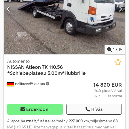
2199 cm³; 65 LE + General Pump, TS1511 típus, 3500 PSI +
elektromos gázszabályozás + elektromos tömlőfelhúzó + 1 db
nagynyomású szórópisztoly + 2 rekeszes víztartály, kb. 3 000 l (180
cm x 200 cm x 85 cm) Csdpfx Aewyvvzocgorf Kommunális jármű
első tulajdonostól Minden újonnan feltöltött járműről értesítést
kaphat e-mailben – iratkozzon fel HÍRLEVELÜNKRE! Az elírásokért
és tévedésekért felelősséget nem vállalunk, az előzetes eladás
jogát fenntartjuk!
1
/
15
Autómentő
NISSAN
Atleon TK 110.56
*Schiebeplateau 5.00m*Hubbrille
14 890 EUR
Heilbronn
798 km
Fix ár plusz ÁFA-val
(17 719 EUR bruttó)
Érdeklődni
Hívás
Állapot:
használt
, futásteljesítmény:
227 000 km
, teljesítmény:
88
kW (119,65 LE)
, üzemanyagtípus:
dízel
, hajtástípus:
mechanikai
,