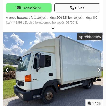
Érdeklődni
Hívás
Állapot:
használt
, futásteljesítmény:
204 321 km
, teljesítmény:
110
kW (149,56 LE)
, első forgalomba helyezés:
05/2011
,
üzemanyagtípus:
dízel
, össztömeg:
3 500 kg
, következő vizsga
(TÜV):
05/2026
, szín:
fehér
, hajtástípus:
mechanikai
, kibocsátási
Apróhirdetés
osztály:
Euro 5
, ülések száma:
3
, Gyártási év:
2011
, Felszereltség:
ABS, légkondicionálás
, * Nissan Atleon 35.15 platós teherautó,
ponyvás felépítéssel * Euro 5 * Platóméret (hossz): 4,35 m Csdpfx
Acjzp Ttaegjrf * Platóméret (szélesség): 2,20 m * Platóméret
(magasság): 2,30 m * Saját tömeg: 2670 kg – Össztömeg: 3500 kg *
Rakodóképesség: 755 kg – Tengelytáv: 3200 mm *
Hengervolumen: 2953 cm³ – Teljesítmény: 110 kW * Minden adat a
legnagyobb gondossággal lett megadva, de a változás jogát
fenntartjuk. * A hibákért és az előzetes értékesítésért nem
vállalunk felelősséget. * Belső azonosító: 123
1
/
25