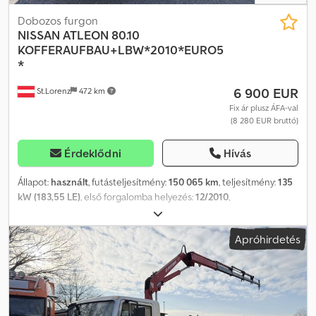
Dobozos furgon
NISSAN
ATLEON 80.10
KOFFERAUFBAU+LBW*2010*EURO5
*
6 900 EUR
St.Lorenz
472 km
Fix ár plusz ÁFA-val
(8 280 EUR bruttó)
Érdeklődni
Hívás
Állapot:
használt
, futásteljesítmény:
150 065 km
, teljesítmény:
135
kW (183,55 LE)
, első forgalomba helyezés:
12/2010
,
üzemanyagtípus:
dízel
, össztömeg:
7 490 kg
, következő vizsga
(TÜV):
12/2025
, szín:
fehér
, hajtástípus:
mechanikai
, kibocsátási
Apróhirdetés
osztály:
Euro 5
, ülések száma:
3
, Gyártási év:
2010
, Felszereltség:
ABS, emelőhátfal, légkondicionálás
, * Nissan Atleon 80.19 –
dobozos felépítmény + hátsó rakodóplatform * Euro 6 * Dobozos
felépítmény belső hossza: 5,65 m * Dobozos felépítmény belső
szélessége: 2,07 m * Dobozos felépítmény belső magassága: 2,28
m (bejáratnál), 2,38 m (belső térben) * Saját tömeg: 4500 kg –