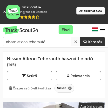
TruckScout24
Az alkalmazásba
Ingyenes az üzletben
Elad
Keresés
Nissan Atleon Teherautó használt eladó
(145)
Szűrő
Relevancia
Nissan
Összes szűrő eltávolítása
Apróhirdetés