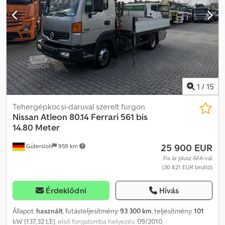
megengedett össztömeg: 7490 kg * Hasznos teher: 2915 kg –
tengelytáv: 1660/1632 mm * Hengerűrtartalom: 4462 ccm –
teljesítmény: 135 * A megadott adatok nem garantáltak. Csdjzn
Exropfx Acgsrf * Fenntartjuk a jogot a hibákra és az előzetes
értékesítésre. * Belső azonosító: 6
1
/
15
Tehergépkocsi-daruval szerelt furgon
Nissan
Atleon 80.14 Ferrari 561 bis
14.80 Meter
25 900 EUR
Gütersloh
959 km
Fix ár plusz ÁFA-val
(30 821 EUR bruttó)
Érdeklődni
Hívás
Állapot:
használt
, futásteljesítmény:
93 300 km
, teljesítmény:
101
kW (137,32 LE)
, első forgalomba helyezés:
09/2010
,