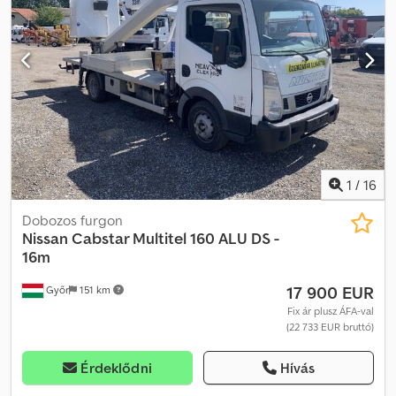
2016/08 Kibocsátási osztály: EURO5B Teljesítmény: 90 kW
Credezqr Nvepfx Acgef Hengerűrtartalom (ccm-ben): 2488
Üzemanyag: Dízel Megengedett teljes tömeg (GVW): 3500 kg
Emelőerő: 225 kg Ülések száma: 3 Váltó: Manuális váltó Főbb
jellemzők: ABS, szervokormány, turbófeltöltő, teljesen hidraulikus
működés a talajról és a kosárból, „A” típusú stabilizátor, forgatható
kosár, a motor indítása és leállítása a kosárból. A gép jó műszaki
állapotban van, a motor és a hidraulikus rendszer nagyon tiszták,
és jól működnek. Az ár nettó, exportra vonatkozik. Beszélünk: -
Angolul - Németül - Magyarul
1
/
16
Dobozos furgon
Nissan
Cabstar Multitel 160 ALU DS -
16m
17 900 EUR
Győr
151 km
Fix ár plusz ÁFA-val
(22 733 EUR bruttó)
Érdeklődni
Hívás