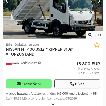
Használt személygépkocsi, kb. 185 000 km futással. 2,3 literes,
négyhengeres motor, 140 kW teljesítménnyel. Gumiabroncsok
állapota: 75%. Vonóhorog – 3500 kg teherbírás. Crjdpfxezr H T So
Acgof Alumíniumból készült raktér-betét.
1
/
13
Billenőplatós furgon
NISSAN
NT 400 35.12 * KIPPER 3,10m
* TOPZUSTAND
15 800 EUR
Nowy Sacz
292 km
Fix ár plusz ÁFA-val
(19 434 EUR bruttó)
Érdeklődni
Hívás
Állapot:
használt
, futásteljesítmény:
143 000 km
, teljesítmény:
88
kW (119,65 LE)
, első forgalomba helyezés:
03/2016
,
üzemanyagtípus:
dízel
, össztömeg:
3 500 kg
, tengelyelrendezés:
2