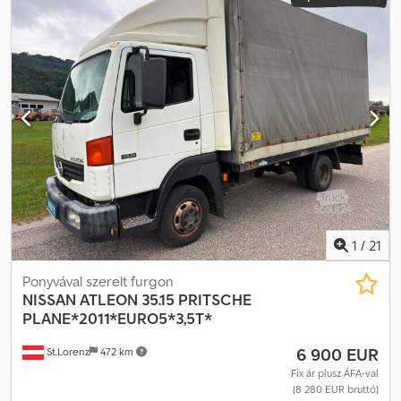
1
/
21
Ponyvával szerelt furgon
NISSAN
ATLEON 35.15 PRITSCHE
PLANE*2011*EURO5*3,5T*
6 900 EUR
St.Lorenz
472 km
Fix ár plusz ÁFA-val
(8 280 EUR bruttó)