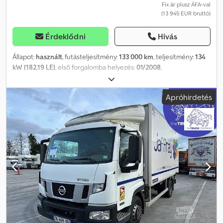
Fix ár plusz ÁFA-val
(13 945 EUR bruttó)
Érdeklődni
Hívás
Állapot:
használt
, futásteljesítmény:
133 000 km
, teljesítmény:
134
kW (182,19 LE)
, első forgalomba helyezés:
01/2008
,
üzemanyagtípus:
dízel
, össztömeg:
8 000 kg
, hajtástípus:
mechanikai
, kibocsátási osztály:
Euro 4
, Felszereltség:
Apróhirdetés
koromszűrő
, - Kézi sebességváltó - Klíma - Kampós felépítmény,
konténer, felfüggesztés: laprugós Crjdpfevh N U Iox Acgef