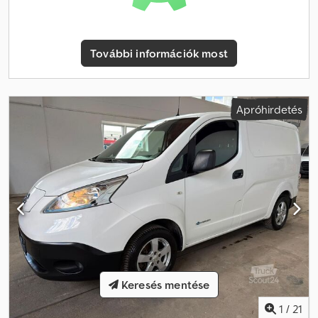
További információk most
Apróhirdetés
Keresés mentése
1
/
21