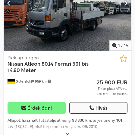
Acgerf
1
/
15
Pick-up furgon
Nissan
Atleon 80.14 Ferrari 561 bis
14.80 Meter
25 900 EUR
Gütersloh
959 km
Fix ár plusz ÁFA-val
(30 821 EUR bruttó)
Érdeklődni
Hívás
Állapot:
használt
, futásteljesítmény:
93 300 km
, teljesítmény:
101
kW (137,32 LE)
, első forgalomba helyezés:
09/2010
,
üzemanyagtípus:
dízel
, saját tömeg:
5 130 kg
, maximális teherbírás: