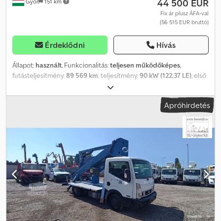
44 500 EUR
Győr
151 km
Fix ár plusz ÁFA-val
(56 515 EUR bruttó)
Érdeklődni
Hívás
Állapot:
használt
, Funkcionalitás:
teljesen működőképes
,
futásteljesítmény:
89 569 km
, teljesítmény:
90 kW (122,37 LE)
, első
forgalomba helyezés:
05/2014
, üzemanyagtípus:
dízel
, össztömeg:
3 500 kg
, gumiabroncs állapota:
80 százalék
, tengelyelrendezés:
Apróhirdetés
4x2
, szín:
sárga
, hajtástípus:
mechanikai
, ülések száma:
2
, Gyártási
év:
2014
, Felszereltség:
ABS, szervokormány
, Nissan Cabstar
Ruthmann-Steiger TB270 – 27 m – 230 kg Maximális
munkamagasság: 27 m Gyártási év: 2014/05 Futásteljesítmény (km):
89569 km Üzemórák: Kibocsátási osztály: EURO5 Teljesítmény: 90
kW Hengerűrtartalom (ccm-ben): 2488 Üzemanyag: Dízel
Megengedett legnagyobb megengedett össztömeg: 3500 kg
Rakodóképesség: 230 kg Kosár alapmagassága: 25 m Maximális
vízszintes hatótávolság (1 fővel): 25,8 m Forgókosár: 450° Kosár
méretei: 1400x700 mm Vezérlés: Elektromos-hidraulikus Cedezr T
Nmspfx Acgjrf Ülések száma: 2 Sebességváltó: Manuális
Felszereltség: ABS, szervokormány, turbófeltöltő, légzsák A gép jó