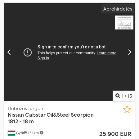
tengely
, fékek:
retarder
, szín:
fehér
, hajtástípus:
mechanikai
,
Apróhirdetés
raktér hossza:
3 100 mm
, rakodótér szélesség:
1 850 mm
,
raktérmagasság:
350 mm
, Gyártási év:
2016
, Felszereltség:
ABS,
daru
, NISSAN NT 400 35.12 / 4x2 ÖNRAKODÓ, 3,10 m Importált /
balesetmentes GYÁRTÁSI ÉV: 2016 FUTÁSTELJESÍTMÉNY: 143 000
km FELSZERELTSÉG: * ABS * Elektromos ablakemelők *
Elektromos tükrök * Szervokormány * Klímaberendezés *
Motorfék * Tachográf Crjdpszpdaqefx Acgef RAKTER: 310 x 185 x
35 cm (H x SZ x M) RAKTERHELÉS: 3500 kg GUMIABRONCS MÉRET:
195/70R15C TENGELYTÁV: 240 cm FUTÓMŰ: RUGÓS TELEFON:
KUBA – lengyel, angol, német, olasz SEBASTIAN – lengyel, német,
olasz, ??? LÁSZLÓ – magyar COSTEL – román (Román nyelven
elintézzük az exporttal kapcsolatos összes ügyet, beleértve a
szükséges dokumentumokat is) RADEK – ??? : 6875
1
/
15
Dobozos furgon
Nissan
Cabstar Oil&Steel Scorpion
1812 - 18 m
25 900 EUR
Győr
151 km