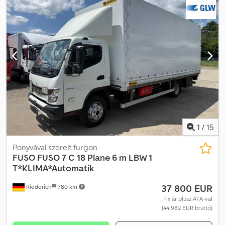
1
/
15
Ponyvával szerelt furgon
FUSO
FUSO 7 C 18 Plane 6 m LBW 1
T*KLIMA*Automatik
37 800 EUR
Riederich
780 km
Fix ár plusz ÁFA-val
(44 982 EUR bruttó)