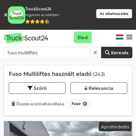
TruckScout24
Az alkalmazásba
Ingyenes az üzletben
Elad
Keresés
Fuso Multiliftes használt eladó
(243)
Szűrő
Relevancia
Fuso
Összes szűrő eltávolítása
Apróhirdetés