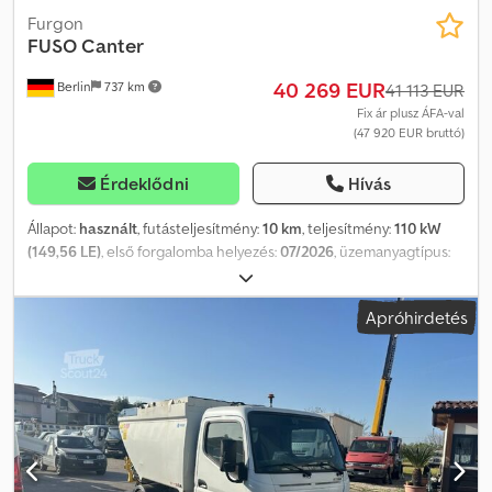
Furgon
FUSO
Canter
40 269 EUR
Berlin
737 km
41 113 EUR
Fix ár plusz ÁFA-val
(47 920 EUR bruttó)
Érdeklődni
Hívás
Állapot:
használt
, futásteljesítmény:
10 km
, teljesítmény:
110 kW
(149,56 LE)
, első forgalomba helyezés:
07/2026
, üzemanyagtípus:
dízel
, össztömeg:
3 500 kg
, üzemanyag:
dízel
, szín:
fehér
,
vezetőfülke:
egyéb
, hajtástípus:
mechanikai
, kibocsátási osztály:
Apróhirdetés
Euro 6
, ülések száma:
3
, Felszereltség:
légkondicionálás
,
Járműszám: T46643-1. Garancia & Minőségi Tanúsítvány: Garancia.
Asszisztens rendszerek: tolatásjelző. Világítás: LED fényszórók.
Média & Infotainment: érintőképernyős kijelző, DAB tuner, Apple
Car Play / előkészítés. Biztonság & Technika: vezetőoldali légzsák.
Kényelem & Klíma: automata klímaberendezés. Környezet & Töltés:
EURO VI, részecskeszűrő, 4-es környezetvédelmi matrica.
Sebességváltó: kézi váltó. További információk: nem dohányzó