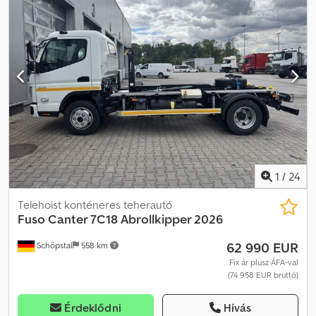
1
/
24
Telehoist konténeres teherautó
Fuso
Canter 7C18 Abrollkipper 2026
62 990 EUR
Schöpstal
558 km
Fix ár plusz ÁFA-val
(74 958 EUR bruttó)
Érdeklődni
Hívás