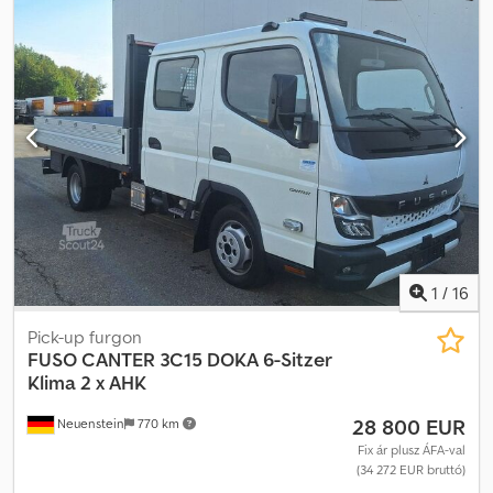
légkondicionálás
, * 3 oldal billenőplatós * 7,5 tonnás,
komfortfülke, 129 kW, Euro VI OBD Step E * AdBlue tartály borítás
Cjdpfx Absy Tc Nbsforf * Légzsák, vezetőoldali * Vontatóaljzat
elektromos csatlakozással * Canter 469 széria * Korlátozott
zárású differenciálmű * Háromoldalú billenőplató, 3600x2000x400
mm, szimpla fülke * Vezetői komfort-légrugós ülés, vízszintes
rugózás * Automata klíma * MOSOLF, vonófej gömbfej, aljzat
szereléssel * Motorváltozat, Euro VI OBD Step E, Canter * Rádió
Bluetooth-szal * Tengelytáv 2800 mm * Tolatóradar * Több
példány elérhető!!!! * Fűthető visszapillantó tükrök * Stabilisátor
hátsó tengelyen * Hajtott hátsó gumiabroncsok * További
képek/videó WhatsApp-on keresztül
1
/
16
Pick-up furgon
FUSO
CANTER 3C15 DOKA 6-Sitzer
Klima 2 x AHK
28 800 EUR
Neuenstein
770 km
Fix ár plusz ÁFA-val
(34 272 EUR bruttó)