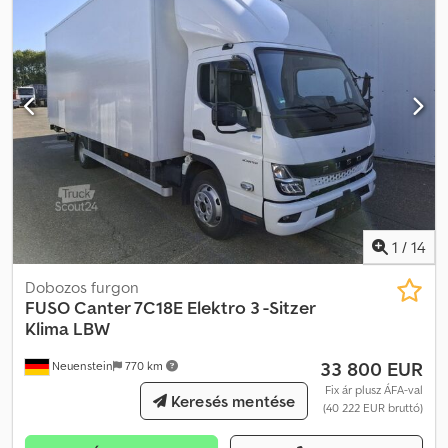
1
/
14
Dobozos furgon
FUSO
Canter 7C18E Elektro 3 -Sitzer
Klima LBW
33 800 EUR
Neuenstein
770 km
Fix ár plusz ÁFA-val
Keresés mentése
(40 222 EUR bruttó)