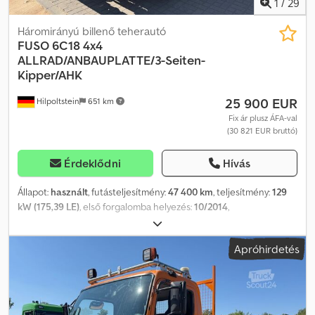
1
/
29
Átszállítás/szállítás az EU-ban - Járművek vámkezelése
harmadik országba WhatsApp elérhetőségünk angol, német,
Háromirányú billenő teherautó
orosz és más nyelveken:
FUSO
6C18 4x4
ALLRAD/ANBAUPLATTE/3-Seiten-
Kipper/AHK
25 900 EUR
Hilpoltstein
651 km
Fix ár plusz ÁFA-val
(30 821 EUR bruttó)
Érdeklődni
Hívás
Állapot:
használt
, futásteljesítmény:
47 400 km
, teljesítmény:
129
kW (175,39 LE)
, első forgalomba helyezés:
10/2014
,
üzemanyagtípus:
dízel
, össztömeg:
7 000 kg
, szín:
narancssárga
,
hajtástípus:
mechanikai
, kibocsátási osztály:
Euro 6
, ülések száma:
Apróhirdetés
3
, raktér hossza:
4 380 mm
, rakodótér szélesség:
2 090 mm
,
raktérmagasság:
400 mm
, Felszereltség:
ABS, koromszűrő,
központi zár, összkerékhajtás
, Fuso 6C18, háromoldalas, billenő
felépítményű teherautó 4x4-es összkerékhajtás Crodpfx Aszpc
Rnobfef Rögzítőlemez a téli karbantartási munkálatokhoz 5