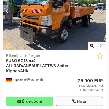
fokozatú manuális váltó, vonóhorog (3500 kg), EURO 6, rádió/CD-
lejátszó, 2 elektromos ablakemelő, motorfék, központi zár
távirányítóval, ABS. Hasznos teherbírás: 2770 kg Felépítmény belső
méretei: Hosszúság: 4,38 méter Szélesség: 2,09 méter Magasság:
40 cm
1
/
29
Billenőplatós furgon
FUSO
6C18 4x4
ALLRAD/ANBAUPLATTE/3-Seiten-
Kipper/AHK
25 900 EUR
Hilpoltstein
651 km
Fix ár plusz ÁFA-val
(30 821 EUR bruttó)
Érdeklődni
Hívás