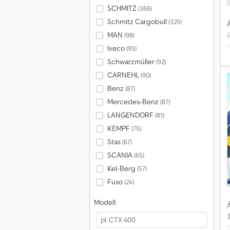
SCHMITZ
(366)
Schmitz Cargobull
(325)
Á
MAN
(98)
Iveco
(95)
Schwarzmüller
(92)
a
CARNEHL
(90)
t
Benz
v
(87)
Mercedes-Benz
(87)
LANGENDORF
(81)
KEMPF
(75)
Stas
(67)
SCANIA
(65)
Kel-Berg
(57)
Fuso
(24)
Modell:
Á
o