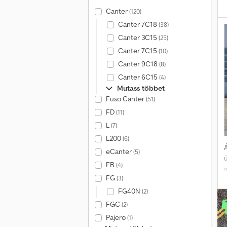
Canter
(120)
t
Canter 7C18
(38)
o
Canter 3C15
(25)
Canter 7C15
(10)
2
Canter 9C18
(8)
Canter 6C15
(4)
Mutass többet
Fuso Canter
(51)
FD
(11)
t
L
(7)
k
L200
(6)
k
Á
eCanter
(5)
FB
(4)
FG
(3)
FG40N
(2)
FGC
(2)
a
Pajero
(1)