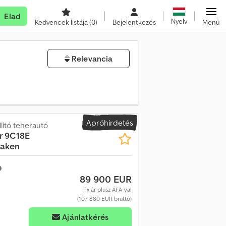
Elad
Nyelv
Kedvencek listája
(0)
Bejelentkezés
Menü
Relevancia
Apróhirdetés
ító teherautó
r 9C18E
Haken
89 900 EUR
Fix ár plusz ÁFA-val
(107 880 EUR bruttó)
Ajánlatkérés