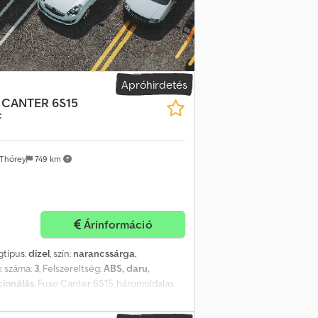
tempomat, indulási asszisztens emelkedőn,
är, 1000 kg, 1800 lap, hűtés: Thermo-King V-
ókamera. Dkjdpjzqhq Nefx Ag Rjr
Apróhirdetés
 CANTER 6S15
F
Thörey
749 km
Árinformáció
gtípus:
dízel
, szín:
narancssárga
,
k száma:
3
, Felszereltség:
ABS, daru,
cionálás
, Fuso Canter 6S15, háromoldalas
t), azonnal elérhető * 3,0 literes turbó
anuális váltó * Tengelytáv 2800 mm * Hátsó