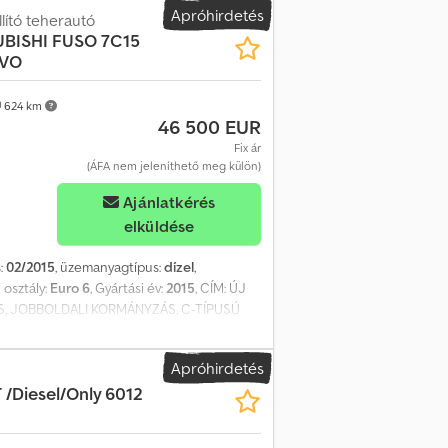
ZSGA: 2024.04.10. ABRONCSOK: 100%-ban
Apróhirdetés
ító teherautó
t árak az ÁFA-t nem tartalmazzák. Naprakész
BISHI FUSO 7C15
ovábbi információkért: Loris: 3484773001
OVO
s kereskedelmi járművek adásvételével és
 Ag Ror Specialitásunk: billenő konténeres
624 km
tó és 150 konténer – darus és daru nélküli
46 500 EUR
ennyiségére való tekintettel az Aurora
Fix ár
(ÁFA nem jeleníthető meg külön)
Ajánlatkérés
elküldése
:
02/2015
, üzemanyagtípus:
dízel
,
i osztály:
Euro 6
, Gyártási év:
2015
, CÍM: ÚJ
S, JOBBOLDALI KORMÁNYZÁS, C-TÍPUSÚ
HENGERTÉRTÉK: 2998 EURO-SZABVÁNY: 6
: Nincs FÉKASSZISZTENS/INTARDER: Nincs
Apróhirdetés
ág FELSŐRÉSZ: Rövid és alacsony ÜLÉSEK
/Diesel/Only 6012
- ÖNSÚLY + PÓTKOCSI: 11000 kg teljes
DELL: TAM TE6-32 KIHÚZHATÓ: Igen
es ADR: Nincs HASZNÁLHATÓ SZÉLESSÉG: -