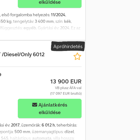
elküldése
, első forgalomba helyezés:
11/2024
,
550 kg
, tengelytáv:
3 400 mm
, szín:
kék
,
felfüggesztés:
egyéb
, Gyártási év:
2024
, Ez az
nntartjuk. Idegen valuta megadása esetén az
nzneme. Tengelyképlet: 4x2, szimpla fülke,
Apróhirdetés
hető visszapillantó tükör, tolatójelző,
/Diesel/Only 6012
13 900 EUR
VB plusz ÁFA-val
(17 097 EUR bruttó)
Ajánlatkérés
elküldése
ási év:
2017
, üzemórák:
6 012 h
, teherbírás:
lypontja:
500 mm
, üzemanyagtípus:
dízel
,
i S4S
, hajtástípus:
automata
, villa hossza: