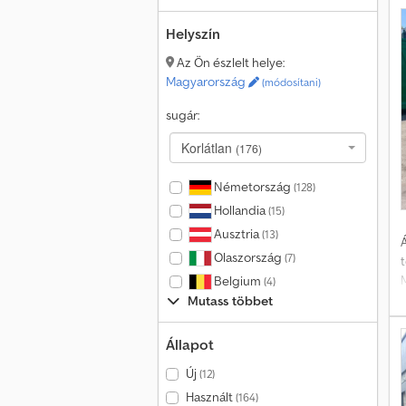
Helyszín
á
Az Ön észlelt helye:
Magyarország
(módosítani)
sugár:
f
Korlátlan
(176)
Németország
(128)
Hollandia
(15)
Ausztria
(13)
Á
Olaszország
(7)
Belgium
(4)
Mutass többet
Állapot
Új
(12)
Használt
(164)