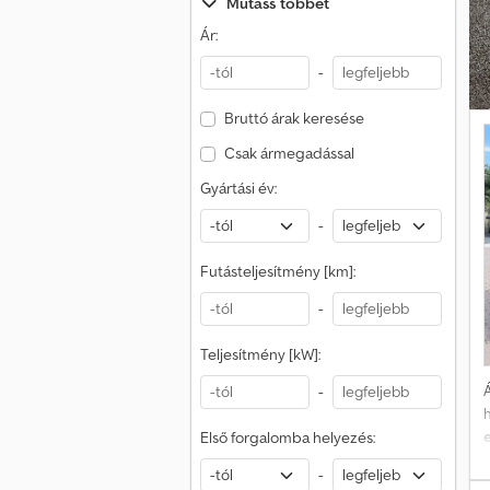
Mutass többet
l
Ár:
-
Bruttó árak keresése
Csak ármegadással
Gyártási év:
-
Futásteljesítmény [km]:
-
Teljesítmény [kW]:
Á
-
h
Első forgalomba helyezés:
b
-