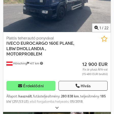
van, a motor és a hidraulikus rendszer nagyon tiszták, és jól
működnek. Az ár nettó, exportra vonatkozik. Beszélünk: Chedpozq
A Ntofx Amgsa - Angolul - Németül - Magyarul
1
/
22
Platós teherautó ponyvával
IVECO
EUROCARGO 160E PLANE,
LBW DHOLLANDIA ,
MOTORPROBLEM
12 900 EUR
Hörsching
417 km
Fix ár plusz ÁFA-val
(15 480 EUR bruttó)
Érdeklődni
Hívás
Állapot:
használt
, futásteljesítmény:
280 838 km
, teljesítmény:
185
kW (251,53 LE)
, első forgalomba helyezés:
05/2018
,
üzemanyagtípus:
dízel
, saját tömeg:
6 840 kg
, maximális
teherbírás:
9 075 kg
, össztömeg:
15 990 kg
, tengelyelrendezés:
2