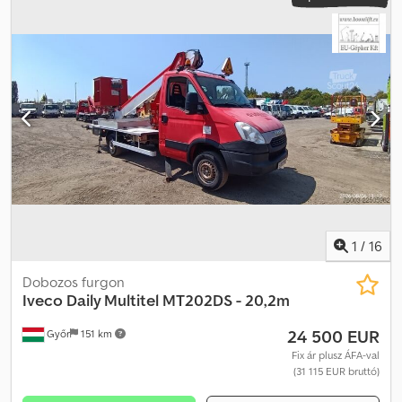
1
/
16
Dobozos furgon
Iveco
Daily Multitel MT202DS - 20,2m
24 500 EUR
Győr
151 km
Fix ár plusz ÁFA-val
(31 115 EUR bruttó)