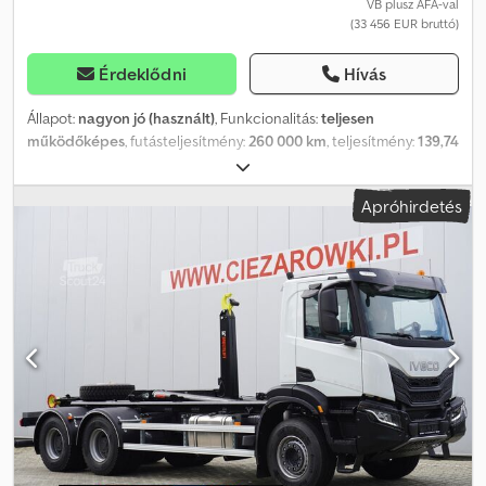
VB plusz ÁFA-val
(33 456 EUR bruttó)
Érdeklődni
Hívás
Állapot:
nagyon jó (használt)
, Funkcionalitás:
teljesen
működőképes
, futásteljesítmény:
260 000 km
, teljesítmény:
139,74
kW (189,99 LE)
, üzemanyagtípus:
dízel
, saját tömeg:
8 520 kg
,
maximális teherbírás:
5 480 kg
, össztömeg:
14 000 kg
,
Apróhirdetés
tengelyelrendezés:
4x2
, szín:
fehér
, vezetőfülke:
nappali fülke
,
hajtástípus:
automata
, kibocsátási osztály:
Euro 6
, felfüggesztés:
acél-levegő
, raktér hossza:
6 740 mm
, rakodótér szélesség:
2 460
mm
, raktérmagasság:
2 450 mm
, Gyártási év:
2017
, Felszereltség:
Tachográf
, Iveco Eurocargo 140-190 4×2 E6 / Húshorgos
hűtőszekrény / Dhollandia húsemelő / Carrier Supra 850 2017-es
év Futott 260 ezer km Műszaki adatok Össztömeg 14000 kg Súlya
8520 kg hasznos teher 5480 kg 190 LE A motor űrtartalma 4485 cc
E6 Hátsó légrugózás 5 soros húshorgos hűtőszekrény Codjzrvr
Repfx Amgoha Méretek belül Hossza 674 cm szélessége 246 cm
Magasság 245 cm Dhollandia húsemelő 1000 kg Diesel-Electro
Carrier Supra 850 hűtőegység napi fülke Tachográf Automata
sebességváltó Rádió Az autót egy Iveco szalonban vásároltuk és