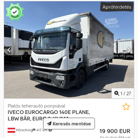
Apróhirdetés
1
/
27
Platós teherautó ponyvával
IVECO
EUROCARGO 140E PLANE,
LBW BÄR, EURO 6, KLIMA
Keresés mentése
19 900 EUR
Hörsching
417 km
Fix ár plusz ÁFA-val