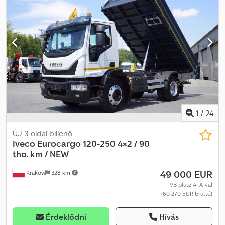
differenciálzár, légkondicionálás, sűrített levegős fék,
teherautó regisztráció
, | Iveco Eurocargo 140E | BÄR
rakodóplatform 1500 kg teherbírású | Automata váltó, EURO6,
klíma | Elektromos ablakok | Sávtartó asszisztens, indulási
asszisztens emelkedőn | Üléshűtés és ülésfűtés | A tévedés, az
adatbevitel során elkövetett hibák és az előzetes értékesítés
jogát fenntartjuk. Codpfxezq D H To Amgjha
1
/
24
ÚJ 3-oldal billenő
Iveco
Eurocargo 120-250 4×2 / 90
tho. km / NEW
49 000 EUR
Kraków
328 km
VB plusz ÁFA-val
(60 270 EUR bruttó)
Érdeklődni
Hívás