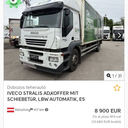
levegő
, Gyártási év:
2026
, Felszereltség:
AdBlue, Tachográf,
fedélzeti számítógép, légkondicionálás, navigációs rendszer,
tempomat
, ÚJ Iveco S-Way AS260S460Y-FP / ADR / nullás
futásteljesítmény / TLT / Alváz 2026-os év Nincs futásteljesítmény
ADR FL / AT / EX/II, EX/III Műszaki adatok Össztömeg 27000 kg Súlya
7129 kg Terhelhetősége 19 871 kg Teljesítmény 460 LE A motor
űrtartalma 12882 cc 6×2 Tengelytáv 450 cm Teljes légrugózás
Euro 6E Adblue Trailer kimenetek Csdpfozrl Rijx Amgjha 3. emelő
tengely TLT Nincs felépítmény Alváz hossza 695 cm Hálófülke
Automata sebességváltó Légkondicionáló Navigáció Fedélzeti
számítógép Tachográf Tempomat Rádió Hűtőszekrény
Napfénytető Új, nem használt autó, Iveco szalonban vásárolt Futás
nélkül, hibátlan állapotú, teljes dokumentációval
1
/
31
Dobozos teherautó
IVECO
STRALIS AD,KOFFER MIT
SCHIEBETüR, LBW AUTOMATIK, E5
8 900 EUR
Hörsching
417 km
Fix ár plusz ÁFA-val
(10 680 EUR bruttó)