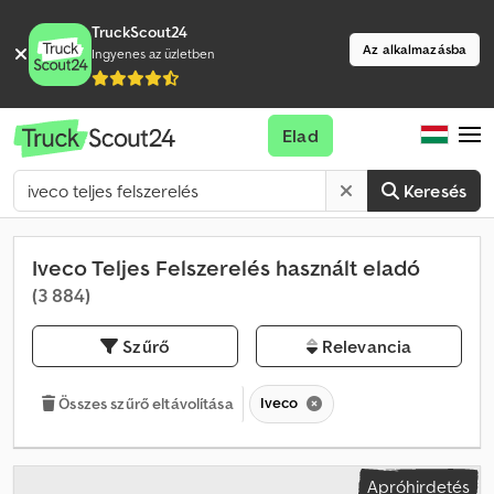
TruckScout24
Az alkalmazásba
Ingyenes az üzletben
Elad
Keresés
Iveco Teljes Felszerelés használt eladó
(3 884)
Szűrő
Relevancia
Iveco
Összes szűrő eltávolítása
Apróhirdetés