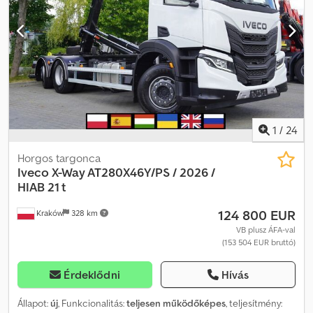
34,5 t A 2026-os év Nincs futásteljesítmény Műszaki adatok
Össztömeg 34.500 kg Össztömeg pótkocsival 60.000 kg Súlya
12870 kg Terhelhetősége 21630 kg Teljesítmény 460 LE 6×4
Adblue Euro 6 Tengelytáv 450 cm Mechanikus felfüggesztés 26t
HIAB multilift ultima 26S59 horgos targonca Napi fülke Automata
sebességváltó Automata klíma Fedélzeti számítógép Navigáció
Chjdpfxszrvpij Amgea Rádió Tachográf CB rádió Napfénytető Új
autó, futásteljesítmény nélkül Új állapotú, teljes dokumentációval
1
/
24
Horgos targonca
Iveco
X-Way AT280X46Y/PS / 2026 /
HIAB 21 t
124 800 EUR
Kraków
328 km
VB plusz ÁFA-val
(153 504 EUR bruttó)
Érdeklődni
Hívás
Állapot:
új
, Funkcionalitás:
teljesen működőképes
, teljesítmény: