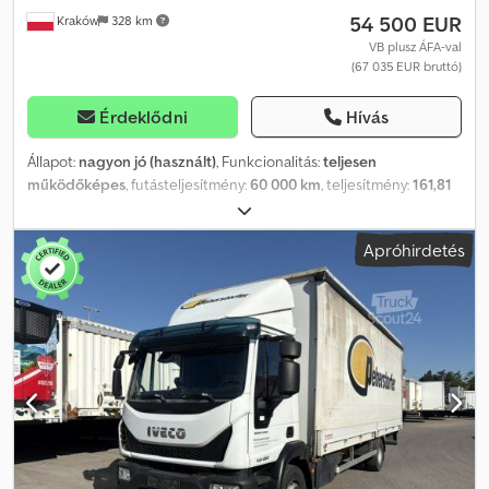
54 500 EUR
Kraków
328 km
VB plusz ÁFA-val
(67 035 EUR bruttó)
Érdeklődni
Hívás
Állapot:
nagyon jó (használt)
, Funkcionalitás:
teljesen
működőképes
, futásteljesítmény:
60 000 km
, teljesítmény:
161,81
kW (220,00 LE)
, üzemanyagtípus:
dízel
, saját tömeg:
8 899 kg
,
maximális teherbírás:
7 101 kg
, össztömeg:
16 000 kg
,
Apróhirdetés
tengelyelrendezés:
4x2
, szín:
fehér
, vezetőfülke:
nappali fülke
,
hajtástípus:
mechanikai
, kibocsátási osztály:
Euro 5
, felfüggesztés:
acél
, ülések száma:
3
, raktér hossza:
4 200 mm
, rakodótér
szélesség:
2 460 mm
, Gyártási év:
2014
, Felszereltség:
AdBlue,
daru, légkondicionálás
, Iveco Eurocargo 160 E22K billenő / 60
ezer km!!! / Fassi F95A.21 daru 2014-es év 60 ezer km Műszaki
adatok Össztömeg 16000 kg Súlya 8899 kg Hasznos teher 7101 kg
Teljesítmény 220 LE Euro 5 Adblue Mechanikus felfüggesztés
Tengelytáv 452 cm Hátsó billenő Méretek Hossza 420 cm
szélessége 246 cm Fassi F95A.21 daru Maximális emelőképesség
4420 kg Maximális nyúlás 5,9 m Rotátor Kanál Napi fülke, 3 ülőhely