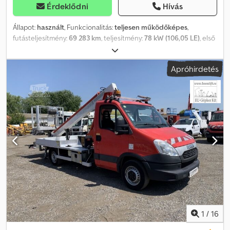
Érdeklődni
Hívás
Állapot:
használt
, Funkcionalitás:
teljesen működőképes
,
futásteljesítmény:
69 283 km
, teljesítmény:
78 kW (106,05 LE)
, első
forgalomba helyezés:
03/2014
, üzemanyagtípus:
dízel
, össztömeg:
3 500 kg
, gumiabroncs állapota:
80 százalék
, tengelyelrendezés:
Apróhirdetés
4x2
, szín:
piros
, hajtástípus:
mechanikai
, kibocsátási osztály:
Euro 5
,
ülések száma:
2
, Gyártási év:
2014
, üzemórák:
5 719 h
, Felszereltség:
ABS
, Iveco Daily Multitel MT202DS – 20,2 m Cjdpezr Itmjfx Amgoha
Maximális munkamagasság: 20,2 m Futásteljesítmény (km): 69283
km Üzemórák: 5719 Gyártási év: 2014/03 Kibocsátási osztály: EURO5
Hengerűrtartalom (cm³): 2287 Teljesítmény: 78 kW Típus:
Hidraulikus munkaplatform, használt jármű Üzemanyag: Dízel
Megengedett megterhelés: 3500 kg Ülések száma: 2 Váltó:
Manuális váltó Raktáron van Felszereltség: ABS, szervokormány
Leírás: A gép jó állapotban van, a motor és a hidraulikus rendszer
tiszta, és megfelelően működik. Az ár nettó, exportár. Beszélünk: -
Angolul - Németül - Magyarul
1
/
16