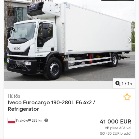
vezetőfülke:
nappali fülke
, hajtástípus:
mechanikai
, felfüggesztés:
acél
, Gyártási év:
2009
, Felszereltség:
AdBlue, Tachográf,
differenciálzár, légkondicionálás, tempomat
, Iveco Trakker 450
6×4 / Sermac Twinstar 3Z24 betonkeverő szivattyú / Távirányító
390 ezer km 2008/2009 év Műszaki adatok Össztömeg 26000 kg
Súlya 12810 kg Hasznos Teher 13190 kg Teljesítmény 450 LE A
motor űrtartalma 12880 cc 6×4 Mechanikus felfüggesztés
Tengelytáv 350 cm Sermac Twinstar 3Z24 keverőszivattyús
teherautó Max. hatótáv 24 m 3 szegmens Távirányító Nappali fülke
Légkondicionáló Differenciálzár Manuális váltó Chsdpfxozrw S Es
Amgoa Tachográf Tempomat Az autót egy Iveco szalonban
vásároltuk és szervizeltük. 100%-ban balesetmentes, 1 tulajdonos
használta.
1
/
15
Hűtős
Iveco
Eurocargo 190-280L E6 4x2 /
Refrigerator
41 000 EUR
Kraków
328 km
VB plusz ÁFA-val
(50 430 EUR bruttó)