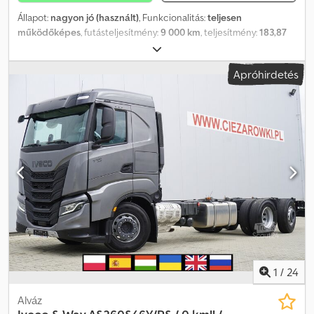
Állapot:
nagyon jó (használt)
, Funkcionalitás:
teljesen
működőképes
, futásteljesítmény:
9 000 km
, teljesítmény:
183,87
kW (249,99 LE)
, üzemanyagtípus:
dízel
, saját tömeg:
6 130 kg
,
maximális teherbírás:
5 860 kg
, össztömeg:
119 900 kg
,
Apróhirdetés
tengelyelrendezés:
4x2
, szín:
fehér
, vezetőfülke:
nappali fülke
,
hajtástípus:
mechanikai
, kibocsátási osztály:
Euro 6
, felfüggesztés:
acél
, raktér hossza:
4 470 mm
, rakodótér szélesség:
2 470 mm
,
raktérmagasság:
590 mm
, Gyártási év:
2017
, Felszereltség:
AdBlue,
Tachográf, tempomat
, Iveco Eurocargo 120-250 4×2 / 90 ezer km
/ ÚJ 3-oldal billenő 90 ezer km 2017-es év Műszaki adatok
Össztömeg 11990 kg Súlya 6130 kg Terhelhetősége 5860 kg
Adblue Euro 6 Teljesítmény 250 LE Mechanikus felfüggesztés
Chjdpfx Amozrl T Regoa ÚJ felépítmény 3 irányú billenő Méretek
belül Hossza 447 cm szélessége 247 cm Oldal magassága 59 cm 8
rögzítő kampó a padlóban Napi fülke Manuális váltó Tolatókamera
Napfénytető Tachográf Gyári rádió Tempomat Az autót egy Iveco
szalonban vásároltuk és szervizeltük 100%-ban balesetmentes,
teljes dokumentáció, 1 tulajdonos Műszaki és vizuális állapota
1
/
24
kiváló.
Alváz