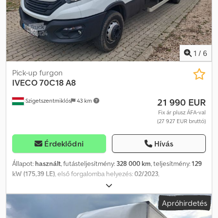
1
/
6
Pick-up furgon
IVECO
70C18 A8
21 990 EUR
Szigetszentmiklós
43 km
Fix ár plusz ÁFA-val
(27 927 EUR bruttó)
Érdeklődni
Hívás
Állapot:
használt
, futásteljesítmény:
328 000 km
, teljesítmény:
129
kW (175,39 LE)
, első forgalomba helyezés:
02/2023
,
üzemanyagtípus:
dízel
, össztömeg:
7 200 kg
, következő vizsga
(TÜV):
04/2027
, szín:
fehér
, kibocsátási osztály:
Euro 6
, raktér
Apróhirdetés
hossza:
5 884 mm
, rakodótér szélesség:
2 268 mm
, Gyártási év:
2022
, Felszereltség:
ABS, elektronikus stabilitásprogram (ESP),