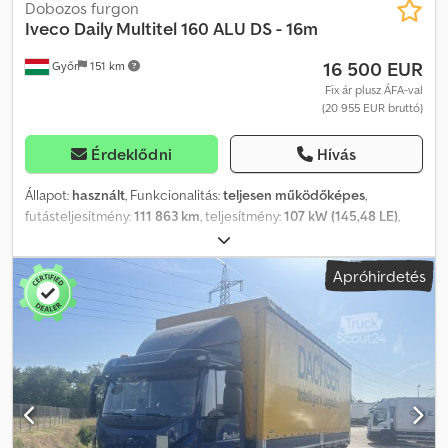
Dobozos furgon
Iveco
Daily Multitel 160 ALU DS - 16m
16 500 EUR
Győr
151 km
Fix ár plusz ÁFA-val
(20 955 EUR bruttó)
Érdeklődni
Hívás
Állapot:
használt
, Funkcionalitás:
teljesen működőképes
,
futásteljesítmény:
111 863 km
, teljesítmény:
107 kW (145,48 LE)
,
első forgalomba helyezés:
10/2012
, üzemanyagtípus:
dízel
,
össztömeg:
3 500 kg
, gumiabroncs állapota:
80 százalék
,
Apróhirdetés
tengelyelrendezés:
4x2
, szín:
piros
, hajtástípus:
mechanikai
, ülések
száma:
2
, Gyártási év:
2012
, üzemórák:
6 038 h
, Felszereltség:
ABS
,
Iveco Daily Multitel 160 ALU DS – 16 m Munka magasság: 16 m
Futásteljesítmény (km): 111863 km Üzemórák: 6038 Gyártási év:
2012/10 Kibocsátási osztály: EURO5 Teljesítmény: 107 kW
Hengerűrtartalom (ccm): 2287 Típus: Hidraulikus munkaplatform,
használt jármű Üzemanyag: Dízel Megengedett össztömeg: 3500
kg Ülések száma: 2 Váltó: Manuális váltó Raktáron Felszereltség:
ABS, szervokormány Jármű leírása: A gép jó műszaki állapotban