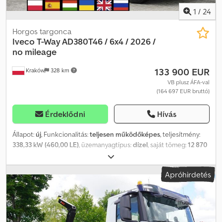
szervizeltük. 100%-ban balesetmentes, 1 tulajdonos használta,
1
/
24
teljes dokumentációval.
Horgos targonca
Iveco
T-Way AD380T46 / 6x4 / 2026 /
no mileage
133 900 EUR
Kraków
328 km
VB plusz ÁFA-val
(164 697 EUR bruttó)
Érdeklődni
Hívás
Állapot:
új
, Funkcionalitás:
teljesen működőképes
, teljesítmény:
338,33 kW (460,00 LE)
, üzemanyagtípus:
dízel
, saját tömeg:
12 870
kg
, maximális teherbírás:
21 630 kg
, össztömeg:
34 500 kg
,
tengelyelrendezés:
6x4
, tengelytáv:
4 500 mm
, szín:
fehér
,
Apróhirdetés
vezetőfülke:
nappali fülke
, hajtástípus:
automata
, kibocsátási
osztály:
Euro 6
, felfüggesztés:
acél
, Gyártási év:
2026
,
Felszereltség:
AdBlue, Tachográf, fedélzeti számítógép,
légkondicionálás
, ÚJ Iveco T-Way AD380T46 / 6×4 / 2026 /
futásteljesítmény nélkül / HIAB 26t horgos targonca / Össztömeg