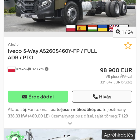
keret hossza 745 cm A hálófülke 2 ágyas Automata sebességváltó
Automata klíma Webasto Fedélzeti számítógép Differenciálzár
Tachográf Tempomat Hűtőszekrény Új jármű, Iveco
bemutatóteremben vásárolt Futás nélkül, teljes dokumentációval
1
/
24
Alváz
Iveco
S-Way AS260S460Y-FP / FULL
ADR / PTO
98 900 EUR
Kraków
328 km
VB plusz ÁFA-val
(121 647 EUR bruttó)
Érdeklődni
Hívás
Állapot:
új
, Funkcionalitás:
teljesen működőképes
, teljesítmény:
338,33 kW (460,00 LE)
, üzemanyagtípus:
dízel
, saját tömeg:
7 129
kg
, maximális teherbírás:
19 871 kg
, össztömeg:
26 000 kg
,
tengelyelrendezés:
6x2
, szín:
szürke
, vezetőfülke:
alvófülke
,
Apróhirdetés
hajtástípus:
automata
, kibocsátási osztály:
Euro 6e
, felfüggesztés: