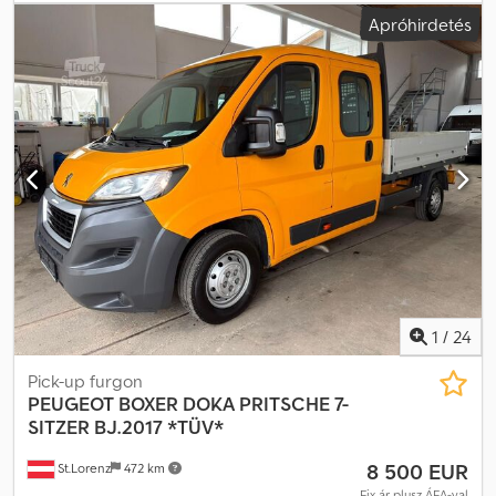
hajtástípus:
mechanikai
, ülések száma:
7
, teljes hossz:
6 228 mm
,
Apróhirdetés
teljes szélesség:
2 100 mm
, teljes magasság:
2 254 mm
, raktér
hossza:
2 900 mm
, rakodótér szélesség:
2 003 mm
, Felszereltség:
ABS, központi zár
, * PEUGEOT BOXER DOKA PLATÓS KÉSZÜLÉK *
7 üléses, első tulajdonostól * EG – 2148 kg * NTZ – 1277 kg * GG –
3500 kg * Tengelytáv – 4035 mm * Belső azonosító: 8 Csdozn Ex
Sspfx Ankjrf * TÜV (műszaki vizsga) érvényessége: 2027.01 *
Minden adat a legjobb tudásunk szerint, de nincs rá garancia *
Nyomdai hibák és előzetes értékesítés fenntartva * ÁR, nettó
1
/
24
Pick-up furgon
PEUGEOT
BOXER DOKA PRITSCHE 7-
SITZER BJ.2017 *TÜV*
8 500 EUR
St.Lorenz
472 km
Fix ár plusz ÁFA-val