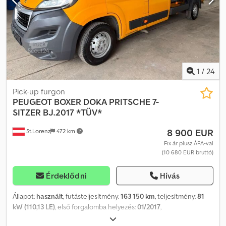
További információkért kérjük, hívja Francesco-t a 3356514297-es
telefonszámon. Crodpfozr E Uhjx Anksf
1
/
24
Pick-up furgon
PEUGEOT
BOXER DOKA PRITSCHE 7-
SITZER BJ.2017 *TÜV*
8 900 EUR
St.Lorenz
472 km
Fix ár plusz ÁFA-val
(10 680 EUR bruttó)
Érdeklődni
Hívás
Állapot:
használt
, futásteljesítmény:
163 150 km
, teljesítmény:
81
kW (110,13 LE)
, első forgalomba helyezés:
01/2017
,
üzemanyagtípus:
dízel
, össztömeg:
3 500 kg
, szín:
sárga
,