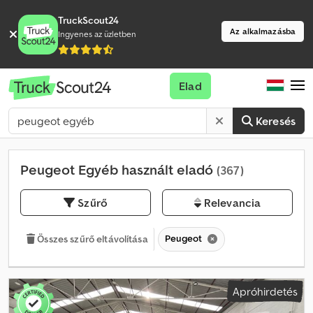
TruckScout24
Az alkalmazásba
Ingyenes az üzletben
Elad
Keresés
Peugeot Egyéb használt eladó
(367)
Szűrő
Relevancia
Peugeot
Összes szűrő eltávolítása
Apróhirdetés