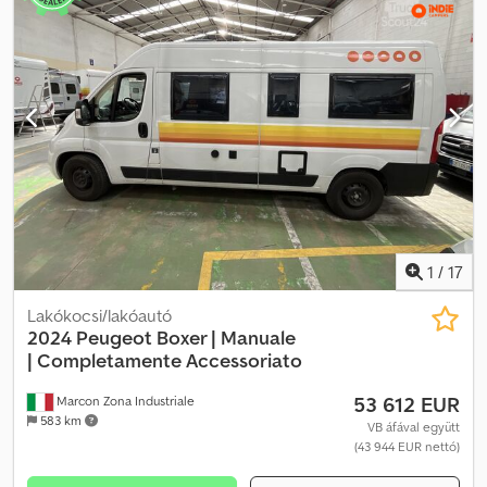
1
/
17
Lakókocsi/lakóautó
2024 Peugeot Boxer | Manuale
|
Completamente Accessoriato
53 612 EUR
Marcon Zona Industriale
583 km
VB áfával együtt
(43 944 EUR nettó)