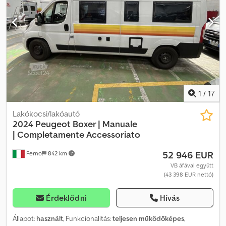
1
/
17
Lakókocsi/lakóautó
2024 Peugeot Boxer | Manuale
|
Completamente Accessoriato
52 946 EUR
Ferno
842 km
VB áfával együtt
(43 398 EUR nettó)
Érdeklődni
Hívás
Állapot:
használt
, Funkcionalitás:
teljesen működőképes
,