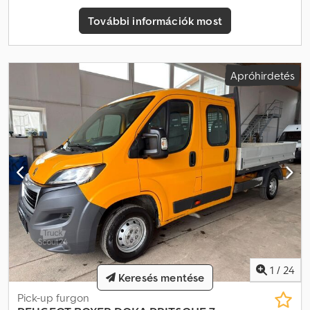
További információk most
Apróhirdetés
1
/
24
Keresés mentése
Pick-up furgon