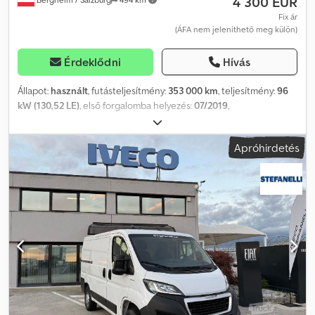
4 300 EUR
deréktámaszokkal * Pótkerék * Oldalsó védőcsíkok * Szövet
kárpit * Tengelytáv: 4035 mm A jármű teljesen üzemképes
Fix ár
(ÁFA nem jeleníthető meg külön)
állapotban van. Megtekintés és próbaút időpont egyeztetés után
bármikor lehetséges. Nettó ár. A hibák, változtatások és előzetes
értékesítés jogát fenntartjuk.
Érdeklődni
Hívás
Állapot:
használt
, futásteljesítmény:
353 000 km
, teljesítmény:
96
kW (130,52 LE)
, első forgalomba helyezés:
07/2019
,
üzemanyagtípus:
dízel
, össztömeg:
3 000 kg
, szín:
fehér
,
hajtástípus:
mechanikai
, kibocsátási osztály:
Euro 6
, ülések száma:
Apróhirdetés
3
, Gyártási év:
2019
, Felszereltség:
ABS, elektronikus
stabilitásprogram (ESP), koromszűrő, központi zár
, Peugeot
Boxer BlueHDi 130 L2H1 teherautó – EURO 6 Belső szám: 35
Alvázszám: VF3YA2MFB12L38254 Eladásra kínálunk egy hosszú
tengelytávú Peugeot Boxer BlueHDi 130 LE-s L2H1 teherautót. A
jármű teljesen üzemkész állapotban van. Járműadatok: Peugeot
Boxer BlueHDi 130 LE * L2H1 teherautó * Hosszú tengelytáv * 96
kW (130 LE) * Manuális váltó * EURO 6 * Megengedett össztömeg:
3000 kg * Saját tömeg: 2004 kg * Rakodóképesség: 921 kg *
Tengelytáv: 3450 mm Különleges felszereltség: Tetőre szerelhető
polc / elülső polc * Jobb- és baloldali tolóajtó Codpfxjzqi Hxo
Ankorf * Aljzat a rakteret/utas részt * USB-csatlakozó További