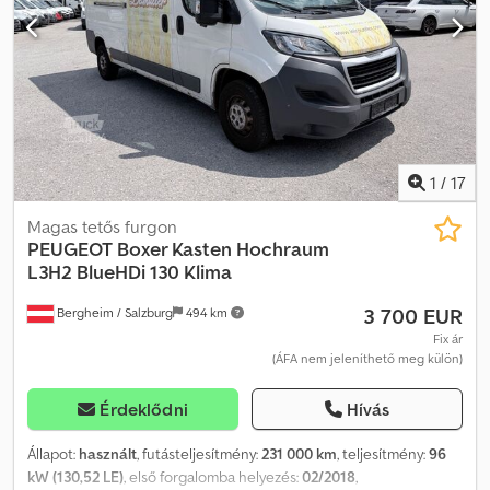
Kaolin fehér * Raktér padlója és oldalfalai műanyagból (PP) *
Beépített töltő 11 kW, 3 fázisú Cedpfxszf Dx Eo Anksrf * Curitiba
antracit szövet * Téli csomag BEV
1
/
17
Magas tetős furgon
PEUGEOT
Boxer Kasten Hochraum
L3H2 BlueHDi 130 Klima
3 700 EUR
Bergheim / Salzburg
494 km
Fix ár
(ÁFA nem jeleníthető meg külön)
Érdeklődni
Hívás
Állapot:
használt
, futásteljesítmény:
231 000 km
, teljesítmény:
96
kW (130,52 LE)
, első forgalomba helyezés:
02/2018
,