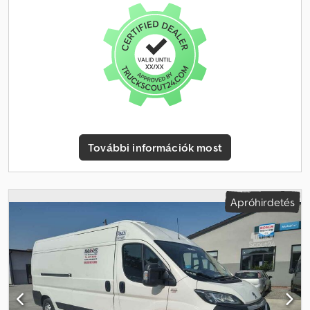
hátrafelé állítható, kartámasszal a bal és jobb oldalon,
tárolóhálóval, Isofix rendszerrel - ABS burkolatok az utastérben,
beleértve a tetőburkolatot és a belső világítást Opcionális extrák
lehetségesek, pl. fellépő, akadálymentesített rámpa, emelő,
állóhelyzetben működő fűtés az utastérben stb. Különleges
felszereltség: A rak-/utastér ablakai: - Sötétített oldalablakok,
tolatókamera dinamikus vonalakkal, az vezetőfülkében: utasülés
További felszereltség: Légzsák az utasoldalon, légzsák a
vezetőoldalon, audiorendszer: digitális audiorendszer (DAB), 5"-os
színes kijelzővel és Bluetooth-os kihangosítóval, külső tükrök
További információk most
elektromosan állíthatóak és fűthetőek, mindkettő, külső tükrök
standard, a jármű szélességéig (2200 mm), konverter csomag,
tetőantenna digitális (rövid), parkolóradar elöl és hátul
hangjelzéssel, vezetőasszisztens rendszer: gyalogosfelismerés és
Apróhirdetés
-figyelmeztetés, a rak-/utastér ablakai: - Üvegezett utastér/rakter,
sebességtartó automatika (tempomat), beleértve a
sebességhatároló rendszert, sebességváltó automatikus - (8
fokozatú), pohártartók elöl és tárolótér, karbamidtartály (AdBlue):
19 l, hátsó szárnyas ajtók (180 fokos nyílási szög), hátsó szárnyas
ajtók üvegezéssel, karosszéria/felépítmény: magas tetős dobozos
kivitel, standard, üzemanyagtartály: 90 l, hűtőrács kerete, fekete