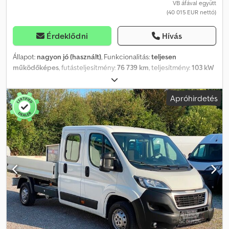
VB áfával együtt
vezetőfülkében: dupla utasülés (automatikus biztonsági övvel),
(40 015 EUR nettó)
ülések a vezetőfülkében: dupla utasülés fejtámlákkal, ülések a
vezetőfülkében: vezetőülés deréktámasszal, Start/Stop rendszer,
Érdeklődni
Hívás
csatlakozó a rak-/utastérben, megengedett össztömeg: 3,30 t
Állapot:
nagyon jó (használt)
, Funkcionalitás:
teljesen
működőképes
, futásteljesítmény:
76 739 km
, teljesítmény:
103 kW
(140,04 LE)
, ágyak száma:
2
, ülések száma:
4
, üzemanyagtípus:
dízel
,
hajtástípus:
mechanikai
, szín:
fehér
, teljes hossz:
5 990 mm
, teljes
Apróhirdetés
szélesség:
2 050 mm
, teljes magasság:
2 730 mm
,
tengelyelrendezés:
2 tengely
, kibocsátási osztály:
Euro 6
,
üzemanyagtartály kapacitása:
90 l
, össztömeg:
3 500 kg
, saját
tömeg:
2 700 kg
, kormánykerék pozíciója:
bal
, korábbi
tulajdonosok száma:
1
, Gyártási év:
2024
, gép/jármű száma:
VF3YLBPFCRG006075
, Felszereltség:
ABS, autó regisztráció,
egyszemélyes ágy, egyszemélyes ágyak, elektronikus
stabilitásprogram (ESP), emeletes ágyak, emelhető ágy,
fedélzeti konyha, fürdőszoba, használt jármű garancia,
ködlámpák, központi zár, középső üléselrendezés,
légkondicionálás, légzsák, négyévszakos gumiabroncsok,
szervokormány, teljes szervizelési előélet, zuhany, állófűtés
,
MOST ELÉRHETŐ | Rendszámtábla: WI IC 1504 | Futásteljesítmény: