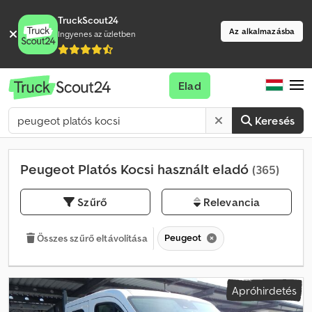
TruckScout24
Az alkalmazásba
Ingyenes az üzletben
Elad
Keresés
Peugeot Platós Kocsi használt eladó
(365)
Szűrő
Relevancia
Peugeot
Összes szűrő eltávolítása
Apróhirdetés