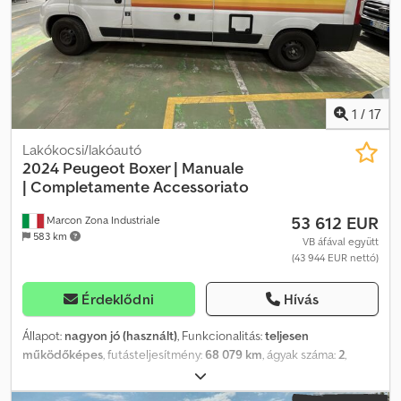
1
/
17
Lakókocsi/lakóautó
2024 Peugeot Boxer | Manuale
|
Completamente Accessoriato
53 612 EUR
Marcon Zona Industriale
583 km
VB áfával együtt
(43 944 EUR nettó)
Érdeklődni
Hívás
Állapot:
nagyon jó (használt)
, Funkcionalitás:
teljesen
működőképes
, futásteljesítmény:
68 079 km
, ágyak száma:
2
,
ülések száma:
4
, üzemanyagtípus:
dízel
, hajtástípus:
mechanikai
,
szín:
fehér
, alvázgyártó:
Peugeot
, alváz modell:
Boxer 2.2 Blue HDi
,