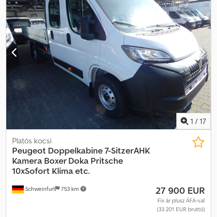
1
/
17
Platós kocsi
Peugeot Doppelkabine 7-SitzerAHK
Kamera
Boxer Doka Pritsche
10xSofort Klima etc.
27 900 EUR
Schweinfurt
753 km
Fix ár plusz ÁFA-val
(33 201 EUR bruttó)