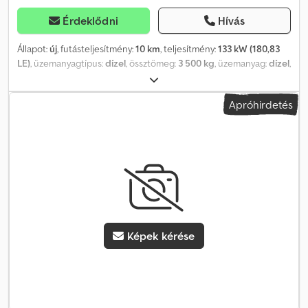
Érdeklődni
Hívás
Állapot:
új
, futásteljesítmény:
10 km
, teljesítmény:
133 kW (180,83
LE)
, üzemanyagtípus:
dízel
, össztömeg:
3 500 kg
, üzemanyag:
dízel
,
szín:
fehér
, hajtástípus:
mechanikai
, kibocsátási osztály:
Euro 6
,
felfüggesztés:
acél
, Felszereltség:
ABS, elektronikus
Apróhirdetés
stabilitásprogram (ESP), fedélzeti számítógép,
immobilizerrendszer, kipörgésgátló, koromszűrő, ködlámpák,
központi zár, légkondicionálás, légzsák, navigációs rendszer,
nyári gumiabroncsok, négyévszakos gumiabroncsok,
parkolószenzorok, szervokormány, teherautó regisztráció,
tempomat, téli gumiabroncsok, utánfutó vonófej, állófűtés,
ülésfűtés
, Peugeot Boxer duplafülkés platós jármű! Új autó!
Folyamatosan körülbelül 100 darab Boxer van raktáron! Azonnal
elérhető! Német járművek! Légkondicionálóval, állófűtéssel,
Képek kérése
felépítménnyel, 3 személyes ülés, automata klíma, 270 fokban nyíló
ajtók és még sok más extrával. Garantáljuk a kiváló ár-érték arányt,
a lehető legmagasabb kedvezménnyel! A megadott ár csak az
alapfelszereltségű modellre vonatkozik! Peugeot Boxer platós
duplafülkés Dsdei Tmcrjpfx An Ueck ÉRDEKLŐDJÖN MOST!!!!!