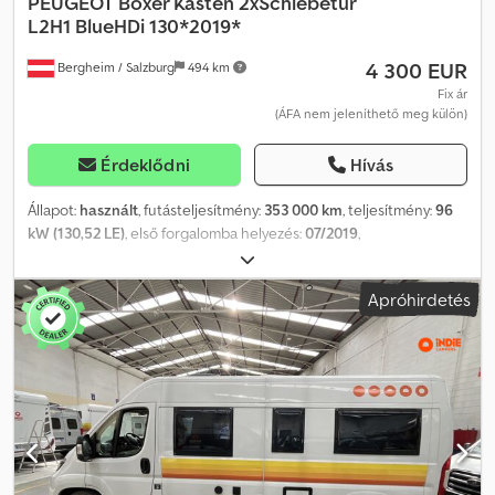
PEUGEOT
Boxer Kasten 2xSchiebetür
L2H1 BlueHDi 130*2019*
4 300 EUR
Bergheim / Salzburg
494 km
Fix ár
(ÁFA nem jeleníthető meg külön)
Érdeklődni
Hívás
Állapot:
használt
, futásteljesítmény:
353 000 km
, teljesítmény:
96
kW (130,52 LE)
, első forgalomba helyezés:
07/2019
,
üzemanyagtípus:
dízel
, össztömeg:
3 000 kg
, szín:
fehér
,
hajtástípus:
mechanikai
, kibocsátási osztály:
Euro 6
, ülések száma:
Apróhirdetés
3
, Gyártási év:
2019
, Felszereltség:
ABS, elektronikus
stabilitásprogram (ESP), koromszűrő, központi zár
, Peugeot
Boxer BlueHDi 130 L2H1 teherautó – EURO 6 Belső szám: 35
Alvázszám: VF3YA2MFB12L38254 Eladásra kínálunk egy hosszú
tengelytávú Peugeot Boxer BlueHDi 130 LE-s L2H1 teherautót.
Dcjdpfxozqi Hxe An Usk A jármű teljesen üzemkész állapotban van.
Járműadatok: Peugeot Boxer BlueHDi 130 LE * L2H1 teherautó *
Hosszú tengelytáv * 96 kW (130 LE) * Manuális váltó * EURO 6 *
Megengedett össztömeg: 3000 kg * Saját tömeg: 2004 kg *