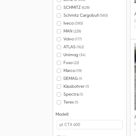
SCHMITZ
(629)
Á
Schmitz Cargobull
(560)
Iveco
(390)
MAN
(229)
Volvo
(177)
ATLAS
(162)
Unimog
(34)
Fuso
(22)
b
Marco
(19)
t
DEMAG
(1)
Kässbohrer
(1)
v
Spectra
(1)
g
Terex
(1)
r
T
Modell:
f
Á
k