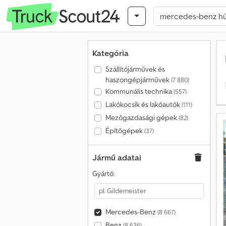
Kategória
Szállítójárművek és
haszongépjárművek
(7 880)
Kommunális technika
(557)
Lakókocsik és lakóautók
(111)
Mezőgazdasági gépek
(82)
Építőgépek
(37)
Jármű adatai
Gyártó:
Mercedes-Benz
(8 667)
Benz
(8 636)