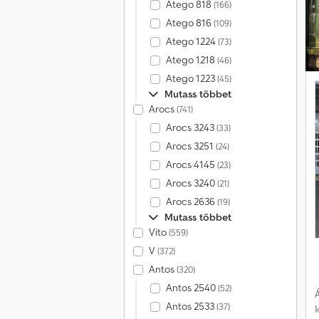
Atego 818
(166)
b
r
Atego 816
(109)
Atego 1224
(73)
Atego 1218
(46)
Atego 1223
(45)
Mutass többet
k
Arocs
(741)
B
Arocs 3243
(33)
ü
Arocs 3251
(24)
Arocs 4145
(23)
Arocs 3240
(21)
v
Arocs 2636
(19)
a
Mutass többet
Vito
(559)
ü
V
(372)
Antos
(320)
Antos 2540
(52)
Á
Antos 2533
(37)