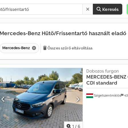
Keresés
Mercedes-Benz Hütö/Frissentartó használt eladó
Mercedes-Benz
Összes szűrő eltávolítása
Dobozos furgon
MERCEDES-BENZ
H
CDI standard
a
v
Szigetszentmiklós
43
o
n
t
a
t
1
/
6
ö