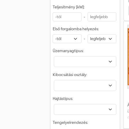
Teljesítmény [kW]:
élpótkocsis Teherautó
Nova Félpótkocsis Teherautó
1
-
(
Első forgalomba helyezés:
s
l
-
t
Üzemanyagtípus:
a
Kibocsátási osztály:
h
h
Hajtástípus:
k
Á
d
(
Tengelyelrendezés:
T