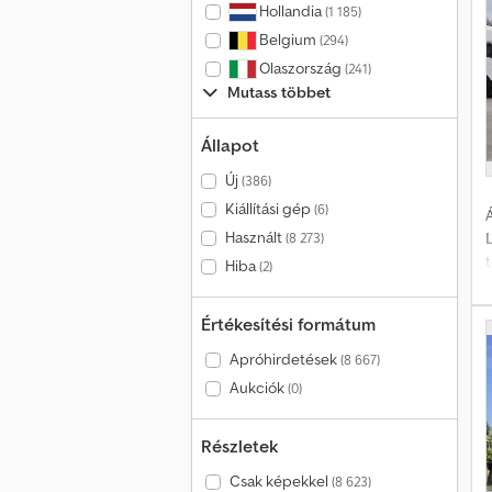
Hollandia
(1 185)
t
Belgium
o
(294)
Olaszország
(241)
k
Mutass többet
t
R
c
Állapot
Új
(386)
k
Kiállítási gép
(6)
Á
Használt
(8 273)
Hiba
(2)
J
s
Értékesítési formátum
N
Apróhirdetések
(8 667)
Aukciók
(0)
ü
t
d
Részletek
t
t
A
Csak képekkel
(8 623)