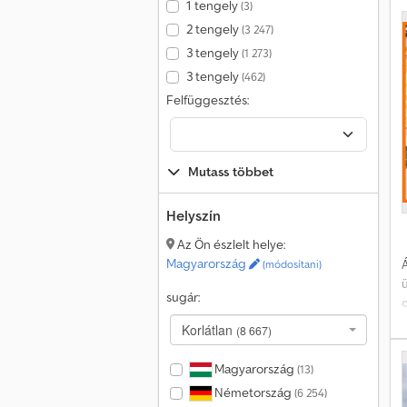
1 tengely
(3)
t
m
2 tengely
(3 247)
3 tengely
(1 273)
3 tengely
(462)
Felfüggesztés:
o
T
d
Mutass többet
t
Helyszín
r
Az Ön észlelt helye:
Magyarország
Á
(módosítani)
f
sugár:
d
e
e
Korlátlan
(8 667)
Magyarország
(13)
t
Németország
(6 254)
V