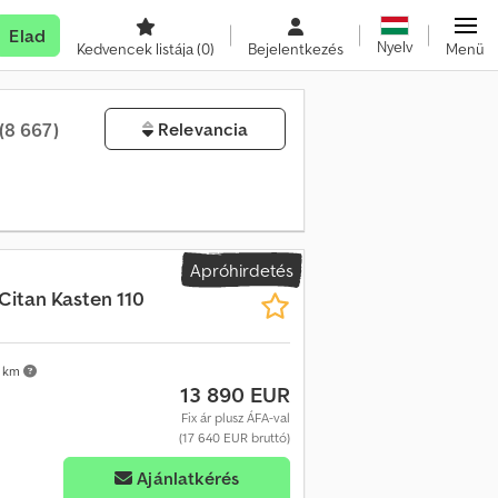
Elad
Nyelv
Kedvencek listája
(0)
Bejelentkezés
Menü
(8 667)
Relevancia
Apróhirdetés
Citan Kasten 110
 km
13 890 EUR
Fix ár plusz ÁFA-val
(17 640 EUR bruttó)
Ajánlatkérés