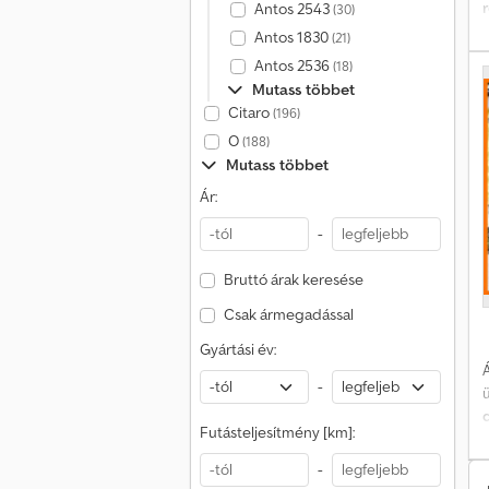
Antos 2543
(30)
Antos 1830
(21)
Antos 2536
(18)
Mutass többet
Citaro
(196)
h
O
(188)
e
Mutass többet
Ár:
-
Bruttó árak keresése
Csak ármegadással
Gyártási év:
Á
-
d
Futásteljesítmény [km]:
-