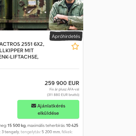
szög), LED raktervilágítás, sínrendszer a
dkettő, DAB-rádió (digitális rádióvétel),
tály: megnövelt űrtartalom, kormánykerék
rtve az utazási számítógépet, parkoló
 ülésként, ülések a vezetőfülkében:
g-betöltő fedél piros, hővédő üvegezés,
Apróhirdetés
 légzsák a vezetőoldalon, légzsák az
ACTROS 2551 6X2,
 rögzítősínek a tetőcsomaghoz,
LLKIPPER MIT
onal: Base, vezetőasszisztens rendszer:
NK-LIFTACHSE,
dszer 210 km/h, italtartó elöl, övfeszítő,
lépítmény: standard dobozos,
/ rögzítőelemek, Mercedes-Benz
fényszóró, tengelytáv 3430 mm,
259 900 EUR
uro 6d károsanyag-norma szerint, tolóajtó
Fix ár plusz ÁFA-val
rrel (vezető-/utasoldal), biztonsági
(311 880 EUR bruttó)
igyelmeztető rendszerrel (utasoldal),
koló anyag: félmagas keményrostlemez, vlies
Ajánlatkérés
össztömeg 2,80 t Crsdpfxozn D Ure Apnef
elküldése
ömeg:
15 500 kg
, maximális teherbírás:
10 425
:
3 tengely
, tengelytáv:
5 200 mm
, fékek: