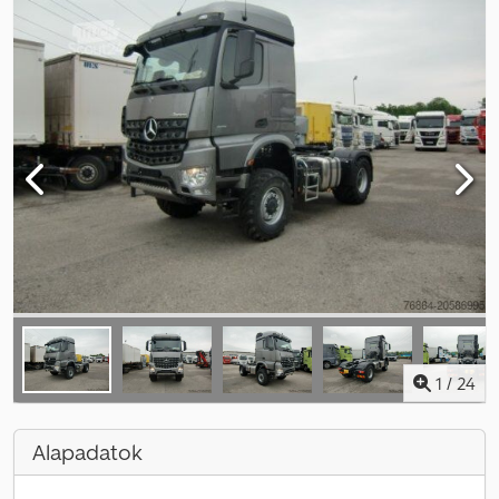
1
/
24
Alapadatok