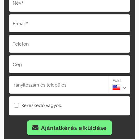
Név*
E-mail*
Telefon
Cég
Föld
Irányítószám és település
Kereskedő vagyok.
Ajánlatkérés elküldése