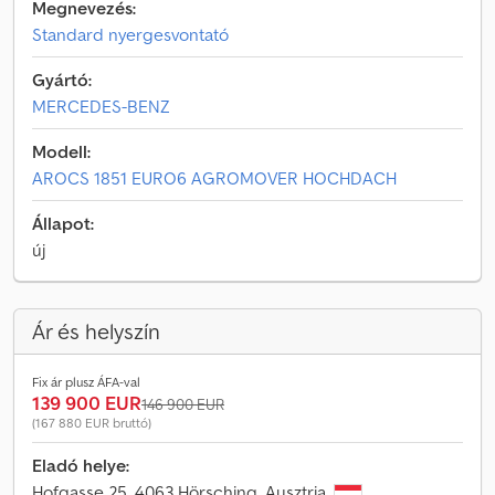
Megnevezés:
Standard nyergesvontató
Gyártó:
MERCEDES-BENZ
Modell:
AROCS 1851 EURO6 AGROMOVER HOCHDACH
Állapot:
új
Ár és helyszín
Fix ár plusz ÁFA-val
139 900 EUR
146 900 EUR
(167 880 EUR bruttó)
Eladó helye:
Hofgasse 25, 4063 Hörsching, Ausztria