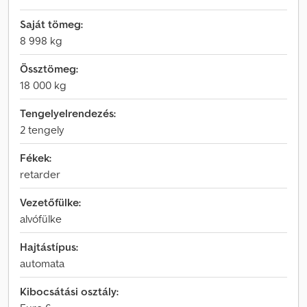
Saját tömeg:
8 998 kg
Össztömeg:
18 000 kg
Tengelyelrendezés:
2 tengely
Fékek:
retarder
Vezetőfülke:
alvófülke
Hajtástípus:
automata
Kibocsátási osztály: