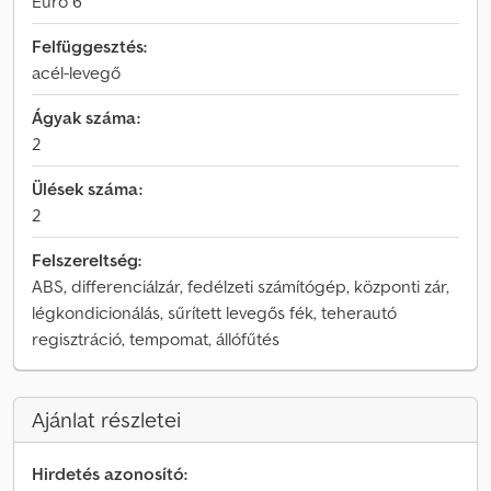
Euro 6
Felfüggesztés:
acél-levegő
Ágyak száma:
2
Ülések száma:
2
Felszereltség:
ABS, differenciálzár, fedélzeti számítógép, központi zár,
légkondicionálás, sűrített levegős fék, teherautó
regisztráció, tempomat, állófűtés
Ajánlat részletei
Hirdetés azonosító: