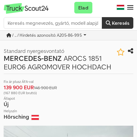
Elad
Keresés
/ ... / Hirdetés azonosító: A205-86-995
Standard nyergesvontató
MERCEDES-BENZ
AROCS 1851
EURO6 AGROMOVER HOCHDACH
Fix ár plusz ÁFA-val
139 900 EUR
146 900 EUR
(167 880 EUR bruttó)
Állapot
Új
Helyszín
Hörsching