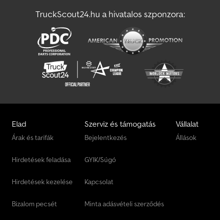
TruckScout24.hu a hivatalos szponzora:
Elad
Szerviz és támogatás
Vállalat
Árak és tarifák
Bejelentkezés
Állások
Hirdetések feladása
GYIK/Súgó
Hirdetések kezelése
Kapcsolat
Bizalom pecsét
Minta adásvételi szerződés