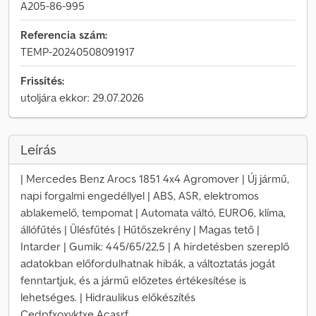
A205-86-995
Referencia szám:
TEMP-20240508091917
Frissítés:
utoljára ekkor: 29.07.2026
Leírás
| Mercedes Benz Arocs 1851 4x4 Agromover | Új jármű,
napi forgalmi engedéllyel | ABS, ASR, elektromos
ablakemelő, tempomat | Automata váltó, EURO6, klíma,
állófűtés | Ülésfűtés | Hűtőszekrény | Magas tető |
Intarder | Gumik: 445/65/22,5 | A hirdetésben szereplő
adatokban előfordulhatnak hibák, a változtatás jogát
fenntartjuk, és a jármű előzetes értékesítése is
lehetséges. | Hidraulikus előkészítés
Cedpfxoxyktxe Acasrf