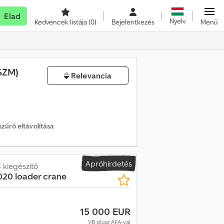
Elad
Nyelv
Kedvencek listája
(0)
Bejelentkezés
Menü
SZM)
Relevancia
szűrő eltávolítása
Apróhirdetés
 kiegészítő
020 loader crane
15 000 EUR
VB plusz ÁFA-val