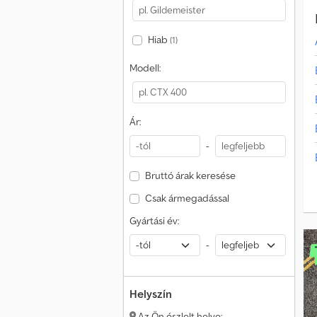
Hiab
(1)
Modell:
Ár:
-
Bruttó árak keresése
Csak ármegadással
Gyártási év:
-
Helyszín
Az Ön észlelt helye: