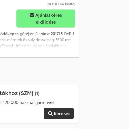
(18 150 EUR bruttó)
Ajánlatkérés
elküldése
űködőképes
, gép/jármű száma:
201715
, DARU
lítási méretek és súly Hosszúság: 3600 mm
 További információk Az alábbiakban a
hézgépi” daru kar, amelyet a HIAB nehezebb
-HiPro 548, 638, 858 és 1058 modellekhez).
zik, ami maximális hatótávolságot biztosít
nélkül. Csak a képeken látható
t helytől 20 km-re található.
atókhoz (SZM)
(1)
 120 000 használt járművel.
Keresés