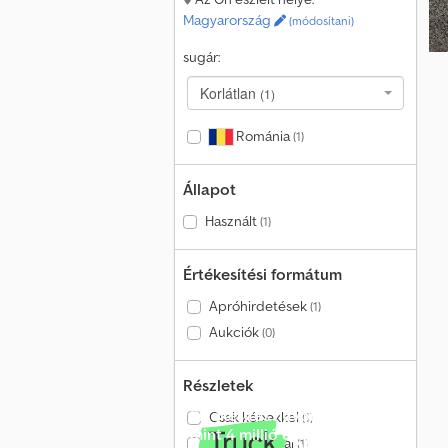
Magyarország
(módosítani)
sugár:
Korlátlan
(1)
Románia
(1)
Állapot
Használt
(1)
Értékesítési formátum
Apróhirdetések
(1)
Aukciók
(0)
Részletek
Értékesítés havonta több
Csak képekkel
(1)
mint 4 millió érdeklődőnek
Csak videóval
(1)