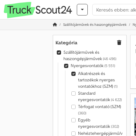
Szállítójárművek és haszongépjárművek
N
Kategória
Szállítójárművek és
haszongépjárművek
(46 496)
Nyergesvontatók
(5 551)
Alkatrészek és
tartozékok nyerges
vontatókhoz (SZM)
(1)
Standard
nyergesvontatók
(4 622)
Térfogat vontató (SZM)
(360)
Egyéb
nyergesvontatók
(302)
Nehéztehergépjármű/vontató