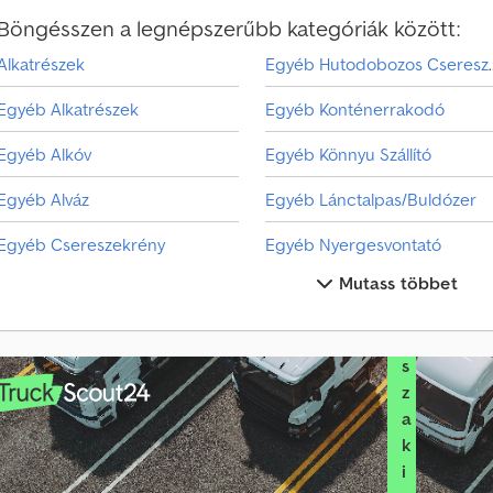
e
Böngésszen a legnépszerűbb kategóriák között:
g
k
Alkatrészek
Egyéb Hutodo
e
r
Egyéb Alkatrészek
Egyéb Konténerrakodó
e
s
Egyéb Alkóv
Egyéb Könnyu Szállító
é
s
Egyéb Alváz
Egyéb Lánctalpas/Buldózer
V
Egyéb Csereszekrény
Egyéb Nyergesvontató
á
Mutass többet
l
Egyéb Cseretartály
Eg
a
Egyéb Egyb Klnleges Ptmny
Egyéb Szabván Felépítmény
s
s
Egyéb Egyéb
Egyéb Szita/Aprítómu
z
a
Egyéb Fa Szállító
Egyéb Tartélyos Felépítmény
k
i