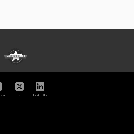
ook
X
LinkedIn