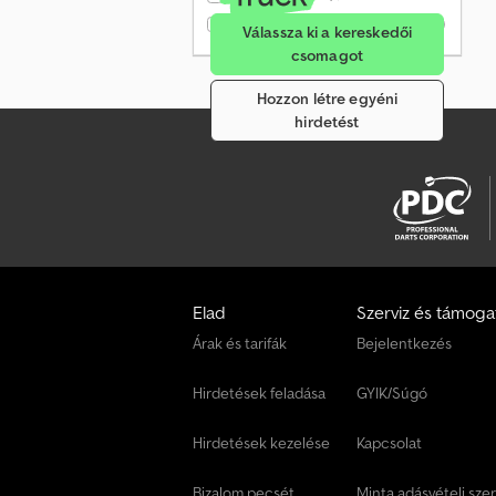
Csak ellenőrzött kereskedők
(0)
Válassza ki a kereskedői
csomagot
Hozzon létre egyéni
hirdetést
Elad
Szerviz és támoga
Árak és tarifák
Bejelentkezés
Hirdetések feladása
GYIK/Súgó
Hirdetések kezelése
Kapcsolat
Bizalom pecsét
Minta adásvételi sze