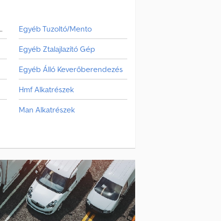
bozos Csereszekrény
Egyéb Tuzoltó/Mento
Egyéb Ztalajlazító Gép
Egyéb Álló Keverőberendezés
Hmf Alkatrészek
Man Alkatrészek
yéb Növényvédelmi & Műtrágyázó Gép
Szabván Felépítmény
Tartélyos Felépítmény