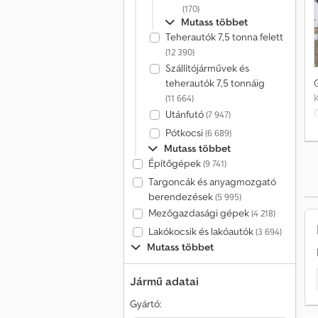
(170)
Mutass többet
Teherautók 7,5 tonna felett
(12 390)
Szállítójárművek és
teherautók 7,5 tonnáig
G
(11 664)
Utánfutó
(7 947)
Pótkocsi
(6 689)
Mutass többet
A
Építőgépek
(9 741)
Targoncák és anyagmozgató
t
berendezések
(5 995)
Mezőgazdasági gépek
(4 218)
Lakókocsik és lakóautók
(3 694)
Mutass többet
Jármű adatai
Gyártó: