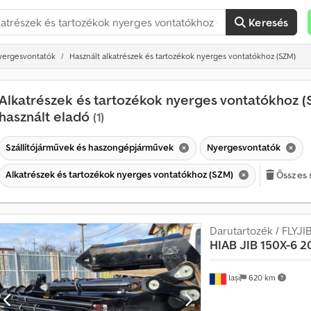
Keresés
yergesvontatók
Használt alkatrészek és tartozékok nyerges vontatókhoz (SZM)
Alkatrészek és tartozékok nyerges vontatókhoz (
használt eladó
(1)
Szállítójárművek és haszongépjárművek
Nyergesvontatók
H
a
Alkatrészek és tartozékok nyerges vontatókhoz (SZM)
Összes 
v
o
n
Darutartozék / FLYJIB
t
HIAB
JIB 150X-6 2
a
t
ö
Iași
620 km
b
b