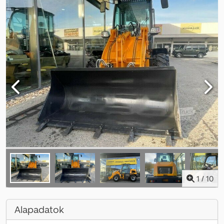
1
/
10
Alapadatok