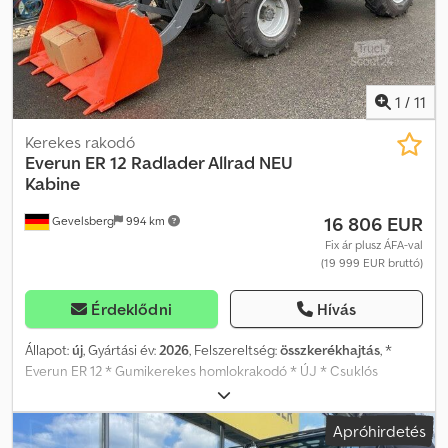
1
/
11
Kerekes rakodó
Everun
ER 12 Radlader Allrad NEU
Kabine
16 806 EUR
Gevelsberg
994 km
Fix ár plusz ÁFA-val
(19 999 EUR bruttó)
Érdeklődni
Hívás
Állapot:
új
, Gyártási év:
2026
, Felszereltség:
összkerékhajtás
, *
Everun ER 12 * Gumikerekes homlokrakodó * ÚJ * Csuklós
kormányzás * Fülke * Gyártási év: 2026 * Saját tömeg: 3300 kg *
Emelőkapacitás: 1200 kg - 1300 kg * Teljes méret: 5049 mm x 1720
Apróhirdetés
mm x 2530 mm * Emelési magasság: 3837 mm * Kiborítási