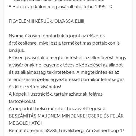
* Hótoló lap külön megvásárolható, felár: 1.999,- €
FIGYELEM!!!! KÉRJÜK, OLVASSA EL!!!!
Nyomatékosan fenntartjuk a jogot az előzetes
értékesítésre, mivel ezt a terméket más portálokon is
kínáljuk.
Erősen javasoljuk a megtekintést és az ellenőrzést, hogy
a vásárlónak ne legyenek téves elképzelései az állapot
és az alkalmasság tekintetében. A megtekintés és az
ellenőrzés előzetes egyeztetéssel bármikor lehetséges
és kifejezetten kívánatos!
A képek illusztrációk, tartalmazhatnak feláras
tartozékokat.
A megadott belső méretek hozzávetőlegesek.
BESZÁMÍTÁS MAJDNEM MINDENRE! CSERE ÉS FELÁR
MEGOLDHATÓ!
Bemutatóterem: 58285 Gevelsberg, Am Sinnerhoop 17