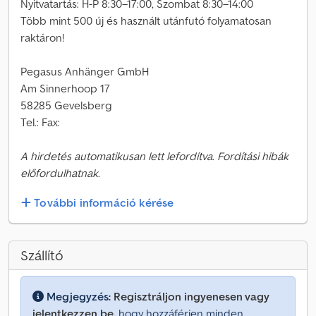
Nyitvatartás: H-P 8:30–17:00, Szombat 8:30–14:00
Több mint 500 új és használt utánfutó folyamatosan
raktáron!
Pegasus Anhänger GmbH
Am Sinnerhoop 17
58285 Gevelsberg
Tel.: Fax:
A hirdetés automatikusan lett lefordítva. Fordítási hibák
előfordulhatnak.
További információ kérése
Szállító
Megjegyzés:
Regisztráljon ingyenesen vagy
jelentkezzen be,
hogy hozzáférjen minden