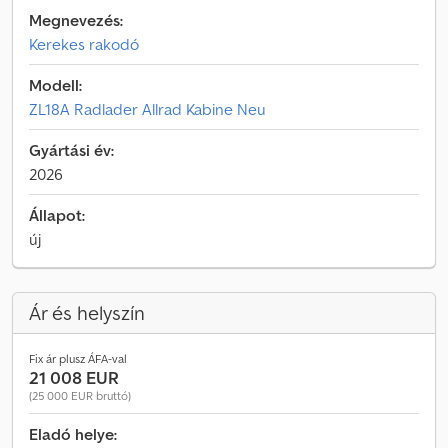
Megnevezés:
Kerekes rakodó
Modell:
ZL18A Radlader Allrad Kabine Neu
Gyártási év:
2026
Állapot:
új
Ár és helyszín
Fix ár plusz ÁFA-val
21 008 EUR
(25 000 EUR bruttó)
Eladó helye: