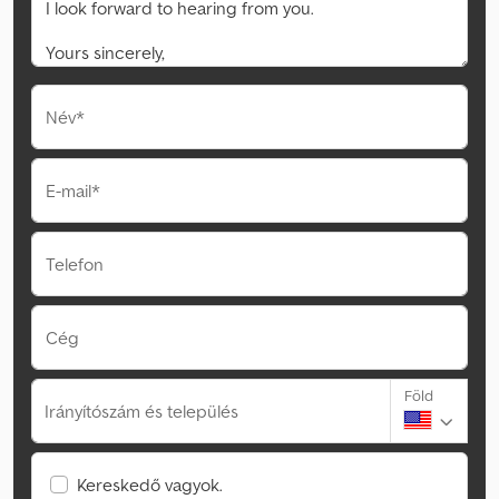
Név*
E-mail*
Telefon
Cég
Föld
Irányítószám és település
Kereskedő vagyok.