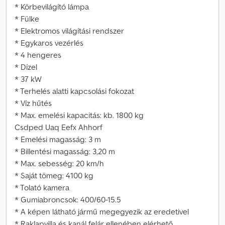
* Körbevilágító lámpa
* Fülke
* Elektromos világítási rendszer
* Egykaros vezérlés
* 4 hengeres
* Dízel
* 37 kW
* Terhelés alatti kapcsolási fokozat
* Víz hűtés
* Max. emelési kapacitás: kb. 1800 kg
Csdped Uaq Eefx Ahhorf
* Emelési magasság: 3 m
* Billentési magasság: 3,20 m
* Max. sebesség: 20 km/h
* Saját tömeg: 4100 kg
* Tolató kamera
* Gumiabroncsok: 400/60-15.5
* A képen látható jármű megegyezik az eredetivel
* Raklapvilla és kanál felár ellenében elérhető