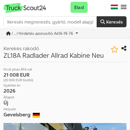
Elad
Keresés
/ ... / Hirdetés azonosító: A416-19-76
Kerekes rakodó
ZL18A Radlader Allrad Kabine Neu
Fix ár plusz ÁFA-val
21 008 EUR
(25 000 EUR bruttó)
Gyártási év
2026
Állapot
Új
Helyszín
Gevelsberg