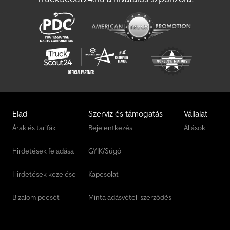
fenntartva. Hibákért és elírásokért felelősséget nem vállalunk.
Tolatóautomata, gumirugós tengely, egyedi kerékfelfüggesztés,
billenthető rakfelület, automata kitámasztó kerék, helyzetjelző
lámpák, horganyzott platófenék (3 mm), fékezett, garanciával,
hegesztett és tűzihorganyzott alváz és billenőplató, V-nútos külső
váz 3 pár süllyesztett rögzítő füllel, 300 mm lehajtható oldalfalak, 13
pólusú csatlakozó és tolatólámpa, húzórudas zárak, kúpos
sarokoszlopok, Humbaur multifunkciós világítás az ütközésvédőbe
integrálva, 3 fokozatú teleszkópos munkahenger, kézi pumpa.
Crodporvgr Rsfx Ahhsf
Elad
Szerviz és támogatás
Vállalat
Árak és tarifák
Bejelentkezés
Állások
Hirdetések feladása
GYIK/Súgó
Hirdetések kezelése
Kapcsolat
Bizalom pecsét
Minta adásvételi szerződés