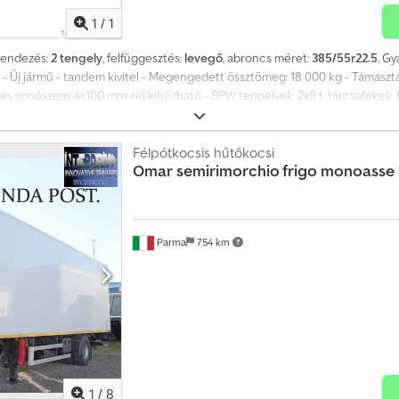
1
/
1
lrendezés:
2 tengely
, felfüggesztés:
levegő
, abroncs méret:
385/55r22.5
, Gy
; - Új jármű - tandem kivitel - Megengedett össztömeg: 18 000 kg - Támasz
vonószem, 4x100 mm-rel kihúzható - BPW tengelyek, 2x9 t, tárcsafékek, E
roncs méret: 385 / Krone Easy Rider - Opcionálisan 435 vagy 445 méretű ab
 - KTL alapozott és porszórt felület, mélyfekete színben Az árak 19% ÁFA n
köztes eladás jogát fenntartjuk. Lízing/finanszírozás/bérlet lehetséges, hite
Félpótkocsis hűtőkocsi
Omar
semirimorchio frigo monoasse
forduljon hozzánk bizalommal! A képek illusztrációk, feláras extrákat tart
Parma
754 km
1
/
8