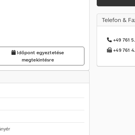
Telefon & Fa
+49 761 5.
+49 761 4.
Időpont egyeztetése
megtekintésre
ányér