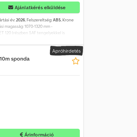
Ajánlatkérés elküldése
ártási év:
2026
, Felszereltség:
ABS
, Krone
tási magasság: 1070-1320 mm -
T 120 (részben SAF tengelyekkel is
ronccsal is - E-pótkeréktartó - ABS-EBS
élkül értendők, telephelyről. Az ajánlat nem
Apróhirdetés
lképesség vizsgálata mellett. Lízing havi
 10m sponda
almazhatnak. Cjdpfxjg Dkwnj Aagoha
Árinformáció