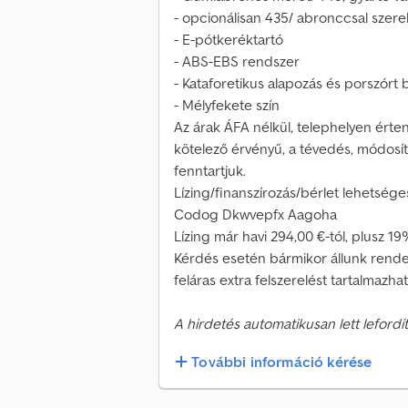
- opcionálisan 435/ abronccsal szere
- E-pótkeréktartó
- ABS-EBS rendszer
- Kataforetikus alapozás és porszórt
- Mélyfekete szín
Az árak ÁFA nélkül, telephelyen érte
kötelező érvényű, a tévedés, módosít
fenntartjuk.
Lízing/finanszírozás/bérlet lehetséges
Codog Dkwvepfx Aagoha
Lízing már havi 294,00 €-tól, plusz 1
Kérdés esetén bármikor állunk rendel
feláras extra felszerelést tartalmazha
A hirdetés automatikusan lett lefordít
További információ kérése