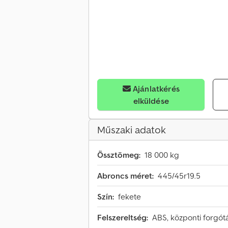
Ajánlatkérés
elküldése
Műszaki adatok
Össztömeg:
18 000 kg
Abroncs méret:
445/45r19.5
Szín:
fekete
Felszereltség:
ABS, központi forgót