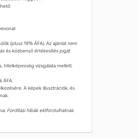
lhető
 bevonat
ndők (plusz 19% ÁFA). Az ajánlat nem
ás és közbenső értékesítés jogát
, hitelképesség vizsgálata mellett.
9% ÁFA.
kezésére. A képek illusztrációk, és
tnak.
va. Fordítási hibák előfordulhatnak.