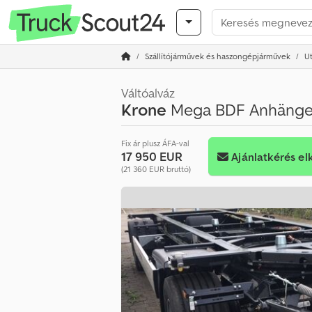
Szállítójárművek és haszongépjárművek
U
Váltóalváz
Krone
Mega BDF Anhänge
Fix ár plusz ÁFA-val
17 950 EUR
Ajánlatkérés el
(21 360 EUR bruttó)