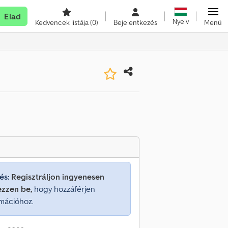
Elad
Nyelv
Kedvencek listája
(0)
Bejelentkezés
Menü
és:
Regisztráljon ingyenesen
ezzen be,
hogy hozzáférjen
mációhoz.