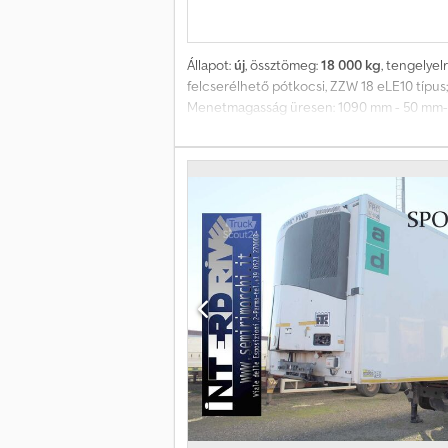
Állapot:
új
, össztömeg:
18 000 kg
, tengelye
felcserélhető pótkocsi, ZZW 18 eLE10 típus
Menetmagasság üresen: 1090 mm - 50 mm-es 
elérhető) - Emelés és süllyesztés - Gumiab
rendszer - 2 db ECE-R70 figyelmeztető tábla
kötelező érvényű, a változtatás, elírás vagy 
344,00 EUR-tól, plusz 19% ÁFA. Kérdéseivel 