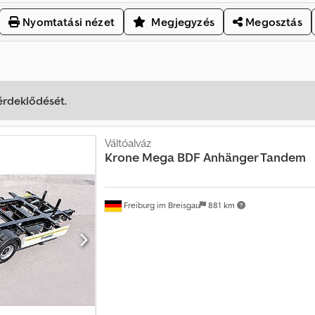
Nyomtatási nézet
Megjegyzés
Megosztás
 érdeklődését.
Váltóalváz
Krone
Mega BDF Anhänger Tandem
Freiburg im Breisgau
881 km
Kérjen több képet