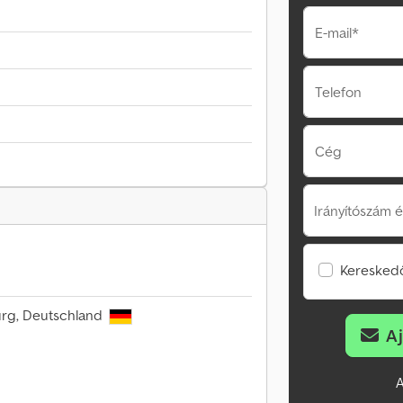
E-mail*
Telefon
Cég
Irányítószám é
Kereskedő
iburg, Deutschland
A
A