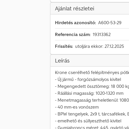
Ajánlat részletei
Hirdetés azonosító:
A600-53-29
Referencia szám:
19313362
Frissítés:
utoljára ekkor: 27.12.2025
Leírás
Krone cserélhető felépítményes pótk
- Új jármű - forgózsámolyos kivitel
- Megengedett össztömeg: 18 000 k
- Ráállási magasság: 1020-1320 mm
- Menetmagasság terheletlenül: 108
- 40 mm-es vonószem
- BPW tengelyek, 2x9 t, tárcsafékek, 
- emelhető és süllyeszthető kivitel
- Gumiabroncs méret: 445, gyártó vá