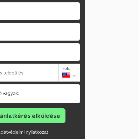
Föld
s település
 vagyok.
jánlatkérés elküldése
datvédelmi nyilatkozat