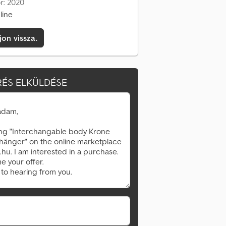
r: 2020
line
jon vissza.
ÉS ELKÜLDÉSE