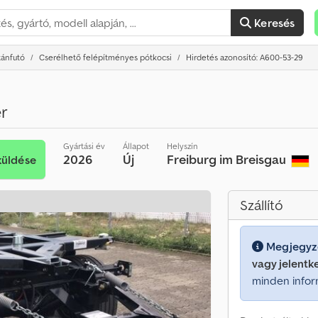
Keresés
tánfutó
Cserélhető felépítményes pótkocsi
Hirdetés azonosító: A600-53-29
r
Gyártási év
Állapot
Helyszín
2026
Új
Freiburg im Breisgau
küldése
Szállító
Megjegyz
vagy jelentk
minden infor