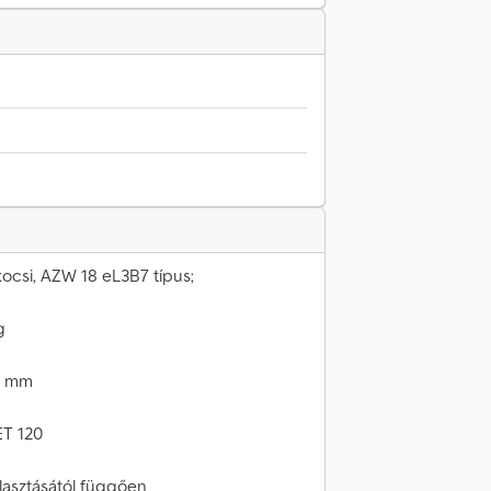
ocsi, AZW 18 eL3B7 típus;
g
0 mm
ET 120
lasztásától függően