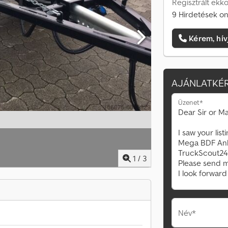
Regisztrált ekko
9 Hirdetések on
Kérem, hív
AJÁNLATKÉR
Üzenet*
1
/
3
Név*