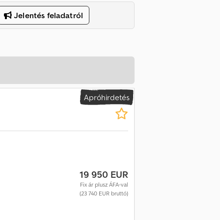
Jelentés feladatról
Apróhirdetés
19 950 EUR
Fix ár plusz ÁFA-val
(23 740 EUR bruttó)