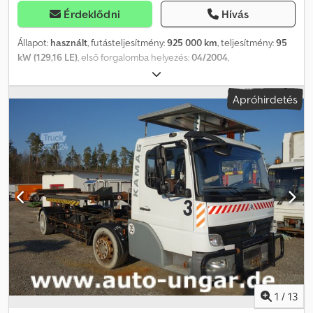
Érdeklődni
Hívás
Állapot:
használt
, futásteljesítmény:
925 000 km
, teljesítmény:
95
kW (129,16 LE)
, első forgalomba helyezés:
04/2004
,
üzemanyagtípus:
dízel
, saját tömeg:
9 500 kg
, maximális
teherbírás:
18 000 kg
, össztömeg:
27 500 kg
, abroncs méret:
Apróhirdetés
295/60r22.5
, tengelyelrendezés:
2 tengely
, tengelytáv:
4 800 mm
,
szín:
fehér
, hajtástípus:
automata
, kibocsátási osztály:
Euro 3
,
felfüggesztés:
levegő
, Gyártási év:
2003
, üzemi tömeg:
18 000 kg
,
Felszereltség:
hidraulika, kiegészítő fényszórók, utánfutó
vonófej
, Mobil konténer- és raklapmozgató gépek, pótkocsik és
félpótkocsik szállítására Chodpfxjpa Uyle Apcja Bosch Rexroth
hidrosztatikus hajtómű Mercedes OM904LA motor 18 500
üzemórától forgalmi engedéllyel rendelkező változatok, B
kategóriás jogosítvánnyal is vezethető különböző modellek,
vontatórudassal és vontatórúd nélkül, félpótkocsikhoz
1
/
13