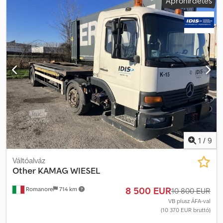
Apróhirdetés
1
/
9
Váltóalváz
Other
KAMAG WIESEL
8 500 EUR
Romanore
714 km
10 800 EUR
VB plusz ÁFA-val
(10 370 EUR bruttó)