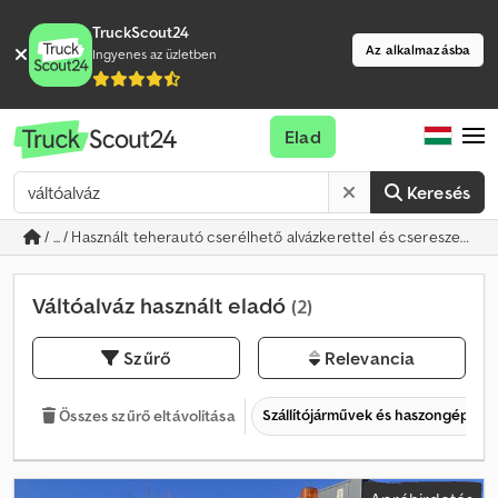
TruckScout24
Az alkalmazásba
Ingyenes az üzletben
Elad
Keresés
/ ... / Használt teherautó cserélhető alvázkerettel és csereszekrén
Váltóalváz használt eladó
(2)
Szűrő
Relevancia
Szállítójárművek és haszongépjár
Összes szűrő eltávolítása