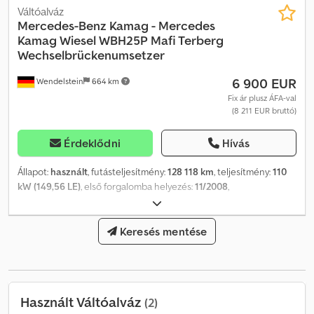
Váltóalváz
Mercedes-Benz
Kamag - Mercedes
Kamag Wiesel WBH25P Mafi Terberg
Wechselbrückenumsetzer
6 900 EUR
Wendelstein
664 km
Fix ár plusz ÁFA-val
(8 211 EUR bruttó)
Érdeklődni
Hívás
Állapot:
használt
, futásteljesítmény:
128 118 km
, teljesítmény:
110
kW (149,56 LE)
, első forgalomba helyezés:
11/2008
,
üzemanyagtípus:
dízel
, saját tömeg:
8 200 kg
, össztömeg:
18 000
kg
, szín:
fehér
, hajtástípus:
automata
, kibocsátási osztály:
Euro 3
,
Gyártási év:
2008
, Teherautó ATL típusú cserefelépítmény-
Keresés mentése
emelőhöz Kamag Wiesel WBH 25 Motorhiba! Codpfjqxuadsx
Apceha A motor működött, de kevés teljesítményt adott le
Diagnózis: fémforgács az üzemanyagszűrőben és az előszűrőben
A motor kiszerelve, raklapon! Gyártási év: 2008 Saját tömeg: 8200
Használt Váltóalváz
(2)
kg Megengedett össztömeg: 18000 kg Méretek (hossz x