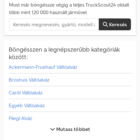
szélesség x magasság): 9300 mm x 2550 mm x 2900 mm Euro 3
Most már böngéssze végig a teljes TruckScout24 oldalt
Első tulajdonostól Kilométeróra állása (az előző tulajdonos
több mint 120 000 használt járművel.
szerint): 128118 A hirdetésről videó található Teljes
járműkínálatunkat a következő oldalon találja Értesüljön az összes
Keresés
újonnan feltöltött járműről e-mailben – iratkozzon fel
Hírlevelünkre! Az adatok tévedés és elírás lehetőségével
megadva, az időközi értékesítés jogát fenntartjuk!
Böngésszen a legnépszerűbb kategóriák
között:
Ackermann-Fruehauf Váltóalváz
Broshuis Váltóalváz
Cardi Váltóalváz
Egyéb Váltóalváz
Fliegl Alváz
Mutass többet
Fliegl Váltóalváz