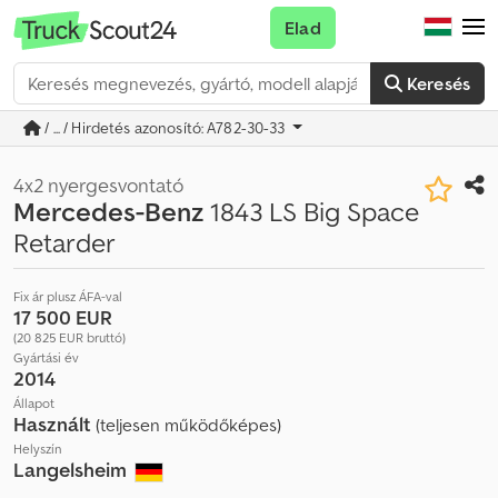
Elad
Keresés
/ ... / Hirdetés azonosító: A782-30-33
4x2 nyergesvontató
Mercedes-Benz
1843 LS Big Space
Retarder
Fix ár plusz ÁFA-val
17 500 EUR
(20 825 EUR bruttó)
Gyártási év
2014
Állapot
Használt
(teljesen működőképes)
Helyszín
Langelsheim