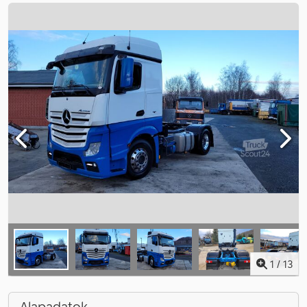
1
/
13
Alapadatok