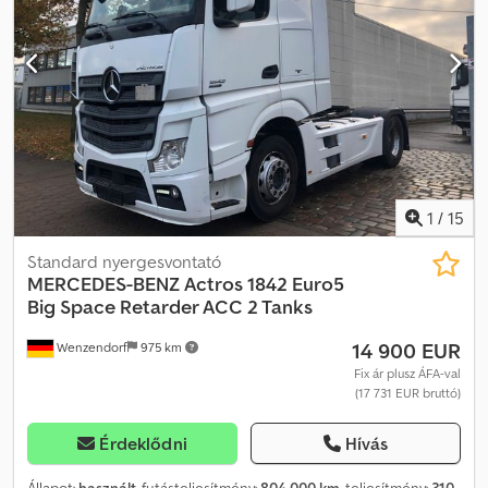
1
/
15
Standard nyergesvontató
MERCEDES-BENZ
Actros 1842 Euro5
Big Space Retarder ACC 2 Tanks
14 900 EUR
Wenzendorf
975 km
Fix ár plusz ÁFA-val
(17 731 EUR bruttó)
Érdeklődni
Hívás
Állapot:
használt
, futásteljesítmény:
804 000 km
, teljesítmény:
310