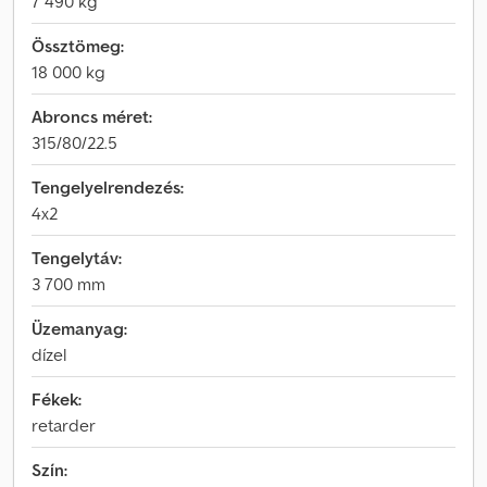
7 490 kg
Össztömeg:
18 000 kg
Abroncs méret:
315/80/22.5
Tengelyelrendezés:
4x2
Tengelytáv:
3 700 mm
Üzemanyag:
dízel
Fékek:
retarder
Szín: