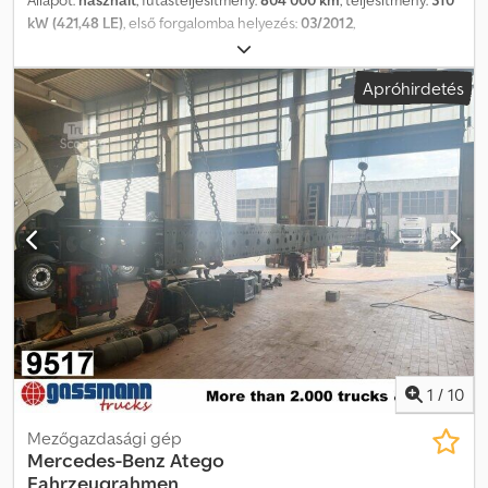
kW (421,48 LE)
, első forgalomba helyezés:
03/2012
,
üzemanyagtípus:
dízel
, össztömeg:
18 000 kg
, tengelyelrendezés:
2 tengely
, fékek:
retarder
, szín:
fehér
, hajtástípus:
automata
,
Apróhirdetés
kibocsátási osztály:
Euro 5
, Felszereltség:
ABS, elektronikus
stabilitásprogram (ESP), légkondicionálás, állófűtés
, Mercedes-
Benz Actros MP4 1842, 4x2 nyergesvontató, Euro 5, automata váltó,
Big Space vezetőfülke 2 fekhellyel, tető- és oldalsó spoilerek,
vázburkolat, kb. 1100 literes két üzemanyagtartály, sávtartó
asszisztens, ütközésre figyelmeztető rendszer, ACC (adaptív
tempomat), differenciálzár, automata klíma, állófűtés, ülésfűtés,
hűtőrekesz, rádió/CD/AUX, CB-rádió, elektromos ablakemelők
Codpfx Acoukmrroajrf Vizsgálati könyv Telephely:
Grossmannstrasse 138, Hamburg 20539
1
/
10
Mezőgazdasági gép
Mercedes-Benz
Atego
Fahrzeugrahmen