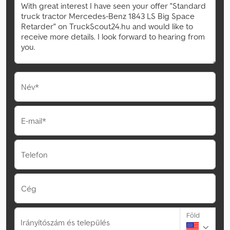
Név*
E-mail*
Telefon
Cég
Föld
Irányítószám és település