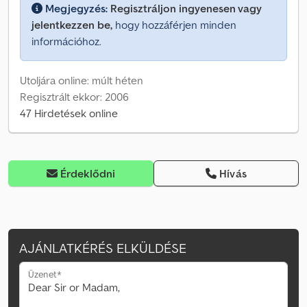
Megjegyzés:
Regisztráljon ingyenesen vagy
jelentkezzen be,
hogy hozzáférjen minden
információhoz.
Utoljára online: múlt héten
Regisztrált ekkor: 2006
47 Hirdetések online
Érdeklődni
Hívás
AJÁNLATKÉRÉS ELKÜLDÉSE
Üzenet*