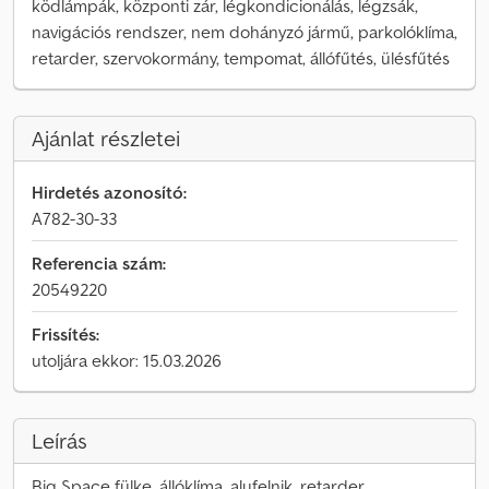
ködlámpák, központi zár, légkondicionálás, légzsák,
navigációs rendszer, nem dohányzó jármű, parkolóklíma,
retarder, szervokormány, tempomat, állófűtés, ülésfűtés
Ajánlat részletei
Hirdetés azonosító:
A782-30-33
Referencia szám:
20549220
Frissítés:
utoljára ekkor: 15.03.2026
Leírás
Big Space fülke, állóklíma, alufelnik, retarder,