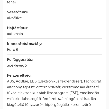
fehér
Vezetőfülke:
alvófülke
Hajtástípus:
automata
Kibocsátási osztály:
Euro 6
Felfüggesztés:
acél-levegő
Felszereltség:
ABS, AdBlue, EBS (Elektronikus fékrendszer), Tachográf,
alacsony zajszint, differenciálzár, elektromosan állítható
tükör, elektronikus stabilitásprogram (ESP), emelkedőn
való elindulás segítő, fedélzeti számítógép, hidraulika,
kiegészítő fényszórók, kipörgésgátló, koromszűrő,