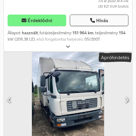
Fix ár plusz ÁFA-val
(30 821 EUR bruttó)
Érdeklődni
Hívás
Állapot:
használt
, futásteljesítmény:
151 964 km
, teljesítmény:
154
kW (209,38 LE)
, első forgalomba helyezés:
05/2007
,
üzemanyagtípus:
dízel
, saját tömeg:
5 800 kg
, maximális
teherbírás:
1 690 kg
, össztömeg:
7 490 kg
, tengelyelrendezés:
4x2
,
Apróhirdetés
tengelytáv:
4 500 mm
, következő vizsga (TÜV):
12/2026
, fékek:
motorfék
, szín:
piros
, vezetőfülke:
egyéb
, hajtástípus:
automata
,
kibocsátási osztály:
Euro 4
, felfüggesztés:
acél
, ülések száma:
6
,
rakodótér térfogata:
3 m³
, raktér hossza:
3 400 mm
, rakodótér
szélesség:
2 220 mm
, raktérmagasság:
400 mm
, Felszereltség:
ABS, daru, differenciálzár, fedélzeti számítógép, hidraulika,
tempomat, utánfutó vonófej
, , (DE), MAN TGL 8.210, 3 oldalas
billenőplatós felépítmény daruval. Daru: Hiab 035, 1 hidraulikus
kinyúlás, emelési kapacitás: 1,1 m-nél 2500 kg, 1,5 m-nél 2000 kg, 2,7
m-nél 1400 kg, 3,0 m-nél 1250 kg, 4,3 m-nél 850 kg, DOKA dupla
kabin, 5+1 ülés, károsanyag-kibocsátási osztály: Euro 4,
tengelyelrendezés: 4x2, váltó: automata, laprugós felfüggesztés,
vonófej, karbantartási dokumentáció, tengelytáv: 4,50 m, TÜV