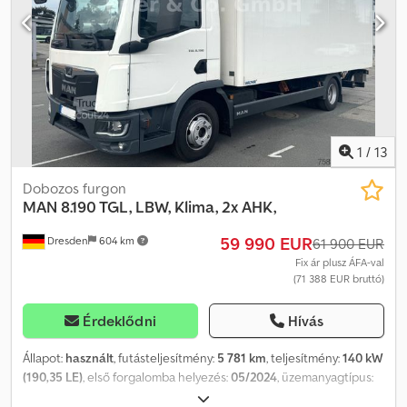
Elektromos tükrök • Szervokormány • Tachográf Plató mérete: 595
x 230 x 105 cm (H x Sz x M) RAKTERHELÉS: 4500 kg TELJES
TÖMEG: 11 990 kg TENGELYTÁV: 455 cm GUMI MÉRET: 245/70R17,5
FUTÓMŰ: ELSŐ: RUGÓS HÁTSÓ: LÉGRUGÓS TELEFON: KUBA –
lengyel, angol, német, olasz SEBASTIAN – lengyel, német, olasz
LÁSZLÓ – magyar COSTEL – román (románul minden exporttal
kapcsolatos ügyintézést elvégzünk, beleértve a szükséges
dokumentumokat) RADEK
1
/
13
Dobozos furgon
MAN
8.190 TGL, LBW, Klima, 2x AHK,
59 990 EUR
Dresden
604 km
61 900 EUR
Fix ár plusz ÁFA-val
(71 388 EUR bruttó)
Érdeklődni
Hívás
Állapot:
használt
, futásteljesítmény:
5 781 km
, teljesítmény:
140 kW
(190,35 LE)
, első forgalomba helyezés:
05/2024
, üzemanyagtípus:
dízel
, össztömeg:
7 490 kg
, következő vizsga (TÜV):
05/2027
, szín: