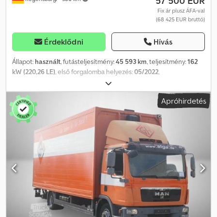
57 500 EUR
(kormánykerék), 6,9 l – 176 kW dízelmotor, motorfék, pótkeréktartó
Fix ár plusz ÁFA-val
(68 425 EUR bruttó)
a hátsó tengely mögött, tárcsafékek elöl és hátul, hátsó
stabilizátor, műanyag lökhárító, hátsó és első aláfutásgátló,
viszkokuplungos ventilátor, hajlított VOK-05 első tengely,
Érdeklődni
Hívás
megengedett össztömeg: 11,99 t. Chodpfx Aioyl D U Io Asa
Állapot:
használt
, futásteljesítmény:
45 593 km
, teljesítmény:
162
kW (220,26 LE)
, első forgalomba helyezés:
05/2022
,
üzemanyagtípus:
dízel
, össztömeg:
11 990 kg
, tengelyelrendezés:
2 tengely
, szín:
fehér
, hajtástípus:
automata
, Felszereltség:
ABS,
Apróhirdetés
koromszűrő, légkondicionálás
, Jármű-azonosító szám:
WMA14DZZXNY438635 Futásteljesítmény: 45.593 km - Üzemóra:
2.856 h Saját tömeg: -- kg FELÉPÍTMÉNY: MERLO HORNET Típus 10
Baron LGB mérleggel és nyomtatóval DE műszaki vizsga esedékes
----Rövid fülke Motorfék, digitális tachográf Klíma, tempomat, 3
ülés Első laprugó / hátsó légrugó Tengelytáv: 5.300 mm 150 literes
üzemanyagtartály Magasra húzott kipufogó Gumiabroncsok:
245/70 R 17,5 Változások, közbenső értékesítés és tévedések jogát
kifejezetten fenntartjuk. A leírás kizárólag a jármű általános
azonosítására szolgál, és nem jelent jótállást a vételi jog
értelmében. A szerződésben rögzített leírás az irányadó.
Ajánlatunk általában új műszaki vizsga nélkül értendő.