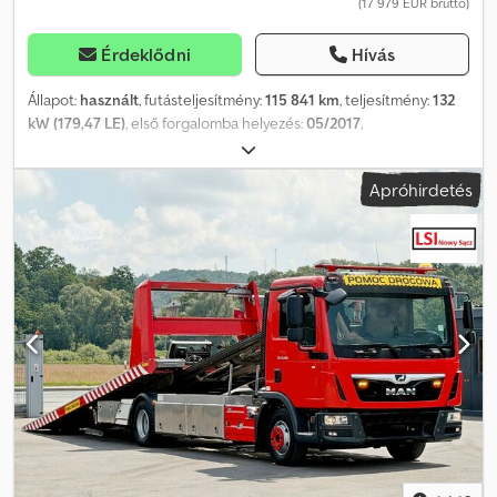
(17 979 EUR bruttó)
Érdeklődni
Hívás
Állapot:
használt
, futásteljesítmény:
115 841 km
, teljesítmény:
132
kW (179,47 LE)
, első forgalomba helyezés:
05/2017
,
üzemanyagtípus:
dízel
, üzemanyag:
dízel
, szín:
fehér
, kibocsátási
osztály:
Euro 6
, Gyártási év:
2017
, Felszereltség:
ABS, elektronikus
Apróhirdetés
stabilitásprogram (ESP), emelőhátfal, fedélzeti számítógép,
immobilizerrendszer, kipörgésgátló, sűrített levegős fék,
teherautó regisztráció
, * További 1500 járművet talál
honlapunkon, lízing és finanszírozás akár önerő nélkül is
lehetséges! *Áraink azonnali készpénzes átvételre vonatkoznak,
azaz a kiegészítő munkák, mint például vonóhorog utólagos
beszerelése, második garnitúra gumiabroncs, szerviz, garancia,
gondtalan csomag stb. külön kerülnek felszámításra. *A
legnagyobb gondosság ellenére is előfordulhatnak hirdetési
hibák, ezért ezekért felelősséget nem vállalunk! Beviteli hibák,
időközbeni értékesítés és tévedés jogát fenntartjuk. A
felszereltségre és fogyasztásra vonatkozó adatok a VIN-adatok
DAT SilverDAT rendszerén keresztül történő lekérdezésén
alapulnak. A VIN-adatok nem képezik a szerződés részét.