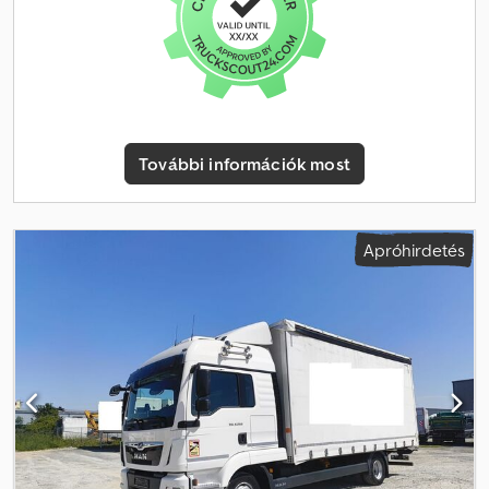
1205 / XX.kerület Nyáry P. ut 4. szám alatt található Csdpfxozf Ilio Ai
Aeha Azonnal elvihető. A kuplung, féktárcsa, fékbetét cserélve.
Első tengely, gumiabroncs csere. Hidraulika tartály csere. Tel.:
0630-297-8043
További információk most
Apróhirdetés