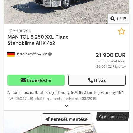
1
/
15
Függönyös
MAN
TGL 8.250 XXL Plane
Standklima AHK 4x2
21 900 EUR
Dettelbach
747 km
Fix ár plusz ÁFA-val
(26 061 EUR bruttó)
Érdeklődni
Hívás
Állapot:
használt
, futásteljesítmény:
504 863 km
, teljesítmény:
184
kW (250,17 LE)
, első forgalomba helyezés:
08/2019
,
üzemanyagtípus:
dízel
, tengelytáv:
4 400 mm
, üzemanyag:
dízel
,
szín:
fehér
, vezetőfülke:
alvófülke
, hajtástípus:
automata
,
Apróhirdetés
kibocsátási osztály:
Euro 6
, teljes hossz:
8 250 mm
, teljes
Keresés mentése
szélesség:
2 550 mm
, teljes magasság:
3 700 mm
, rakodótér
térfogata:
36 m³
, raktér hossza:
5 830 mm
, rakodótér szélesség: