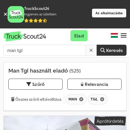
TruckScout24
Az alkalmazásba
Ingyenes az üzletben
Elad
Keresés
Man Tgl használt eladó
(525)
Szűrő
Relevancia
MAN
TGL
Összes szűrő eltávolítása
Apróhirdetés