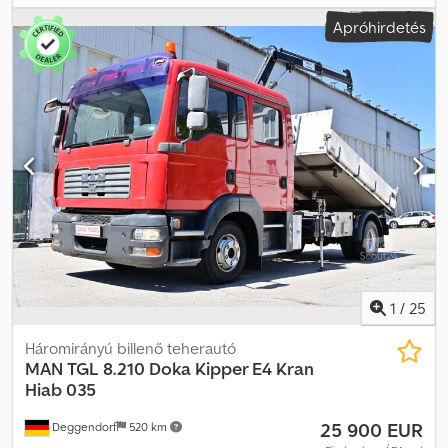
fehér
, hajtástípus:
mechanikai
, ülések száma:
2
, raktér hossza:
Apróhirdetés
6 100 mm
, rakodótér szélesség:
2 460 mm
, raktérmagasság:
2 400
mm
, Gyártási év:
2024
, Felszereltség:
ABS, emelőhátfal, központi
zár, légkondicionálás, navigációs rendszer
, * Német jármű első
tulajdonostól * WMA12DZZ7RP257820 * Nagyon jó állapotban *
Légrugózás hátsó tengelyen * Automata klíma * Tempomat *
Motorfék * Differenciálzár * 6 fokozatú kézi váltó * Komfort ülés
ülésfűtéssel * Multifunkciós kormány * Tolatókamera előkészítés
Chodpfozbv Ulsx Ai Aja * Navigáció * MAN multimédia rendszer,
navigáció, 7 hüvelyk * Sávváltó asszisztens * Ütközésfigyelő *
Tengelytáv 4.200 mm * Vonófej kampóval és golyóval *
Emelőhátfal 1.000 kg * Junge doboz 6,10 m * Hasznos teherbírás
1.880 kg * , WhatsApp: * Lengyel kapcsolattartó, ????? ?????: *
Eladás kizárólag vállalkozóknak jótállás nélkül, minden adat
tájékoztató jellegű, a közbenső értékesítés jogát fenntartjuk
1
/
25
Háromirányú billenő teherautó
MAN
TGL 8.210 Doka Kipper E4 Kran
Hiab 035
25 900 EUR
Deggendorf
520 km