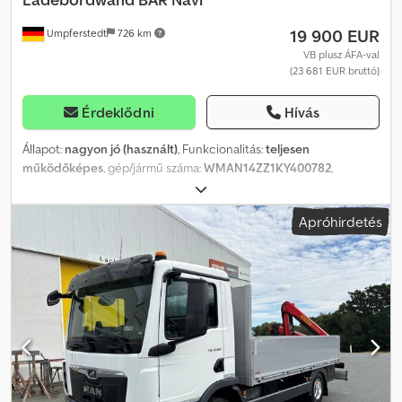
kedvező ajánlatot készítenek Önnek! A jármű reklámmatricákkal
19 900 EUR
Umpferstedt
726 km
és/vagy feliratozással ellátott lehet. Az általános szállítási és
fizetési feltételeink érvényesek. Szívesen készítünk finanszírozási
VB plusz ÁFA-val
(23 681 EUR bruttó)
vagy lízingajánlatot ehhez a járműhöz. Kérjük, lépjen kapcsolatba
velünk!
Érdeklődni
Hívás
Állapot:
nagyon jó (használt)
, Funkcionalitás:
teljesen
működőképes
, gép/jármű száma:
WMAN14ZZ1KY400782
,
futásteljesítmény:
472 800 km
, teljesítmény:
184 kW (250,17 LE)
,
első forgalomba helyezés:
08/2019
, üzemanyagtípus:
dízel
, saját
Apróhirdetés
tömeg:
6 315 kg
, maximális teherbírás:
5 675 kg
, össztömeg:
11 990
kg
, abroncs méret:
265/70 R17,5
, gumiabroncs állapota:
80
százalék
, tengelyelrendezés:
4x2
, következő vizsga (TÜV):
07/2027
,
üzemanyag:
dízel
, üzemanyagtartály kapacitása:
250 l
, fékek:
intarder
, szín:
zöld
, vezetőfülke:
nappali fülke
, hajtástípus:
automata
, kibocsátási osztály:
Euro 6
, felfüggesztés:
acél-levegő
,
ülések száma:
2
, teljes hossz:
9 360 mm
, teljes szélesség:
2 550
mm
, teljes magasság:
3 160 mm
, megengedett tengelyterhelés (1.
tengely):
4 400 kg
, megengedett tengelyterhelés (2. tengely):
8 400 kg
, raktér hossza:
7 470 mm
, rakodótér szélesség:
2 470