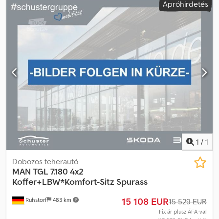
Apróhirdetés
garancia, gondtalan csomag stb. külön kerülnek felszámításra. *A
legnagyobb gondosság ellenére is előfordulhatnak hirdetési
hibák, ezért ezekért felelősséget nem vállalunk! Beviteli hibák,
időközbeni értékesítés és tévedés jogát fenntartjuk. A
felszereltségre és fogyasztásra vonatkozó adatok a VIN-adatok
DAT SilverDAT rendszerén keresztül történő lekérdezésén
alapulnak. A VIN-adatok nem képezik a szerződés részét.
*Újautóink: A gyártói követelmények miatt előfordulhat, hogy a
járművek már rendelkeznek napijellegű vagy rövid távú
forgalomba helyezéssel, vagy értékesítés előtt még megkapják
azt.* ... A változtatás, előzetes értékesítés és tévedés jogát
fenntartjuk. Csdpfjw Dafhox Ai Aeha
1
/
1
Dobozos teherautó
MAN
TGL 7.180 4x2
Koffer+LBW*Komfort-Sitz Spurass
15 108 EUR
Ruhstorf
483 km
15 529 EUR
Fix ár plusz ÁFA-val