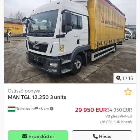
1
/
15
Csúszó ponyva
MAN
TGL 12.250 3 units
29 950 EUR
Torokbalint
46 km
34 950 EUR
VB plusz ÁFA-val
(38 036 EUR bruttó)
Érdeklődni
Hívás