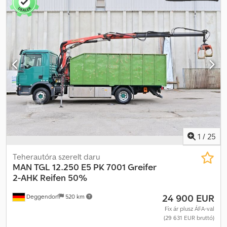
acél-levegő
, Gyártási év:
2022
, Felszereltség:
AdBlue, Tachográf,
differenciálzár, légkondicionálás, tempomat, utánfutó vonófej
,
MAN TGL 8.190 4×2 / hálófülke / 80 tho. km!!! / 2022 / pótkocsival
Cjdpfx Aszrf Iusi Ajha 2022-es év Futott 80 ezer km Műszaki adatok
Össztömeg 7490 kg Össztömeg pótkocsival 17976 kg Euro 6
Teljesítmény 190 LE 4×2 Hátsó légrugózás Differenciálzár
Pótkocsi vonóhorog Pót gumi tartó Függönyös felépítmény 3
tengelyes pótkocsi jár hozzá hálófülke Manuális váltó Napfénytető
Tempomat Légkondicionáló Tachográf Az autót egy MAN
szalonban vásárolták és szervizelték 100%-ban balesetmentes,
teljes dokumentáció, 1 tulajdonos Műszaki és vizuális állapota
kiváló.
1
/
25
Teherautóra szerelt daru
MAN
TGL 12.250 E5 PK 7001 Greifer
2-AHK Reifen 50%
24 900 EUR
Deggendorf
520 km
Fix ár plusz ÁFA-val
(29 631 EUR bruttó)