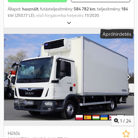
Állapot:
használt
, futásteljesítmény:
584 782 km
, teljesítmény:
184
kW (250,17 LE)
, első forgalomba helyezés:
11/2020
,
üzemanyagtípus:
dízel
, tengelyelrendezés:
4x2
, üzemanyag:
dízel
,
szín:
fehér
, vezetőfülke:
alvófülke
, hajtástípus:
automata
,
Apróhirdetés
kibocsátási osztály:
Euro 6
, Gyártási év:
2020
, Felszereltség:
ABS,
AdBlue, EBS (Elektronikus fékrendszer), elektronikus
stabilitásprogram (ESP), fedélzeti számítógép, koromszűrő,
központi zár, légkondicionálás, tempomat
, = További opciók és
felszereltség = - Légrugózás - Részecskeszűrő - Alvófülke -
Szerszámosláda = Megjegyzések = Chjdpfx Aijyizums Aea 3 darab
készleten: MAN TGL 12.250 2020 11/2020 Teherautó fehér
WMAN14ZZ7MY418917 584.782 km MAN TGL 12.250 2020 11/2020
Teherautó fehér WMAN14ZZ6MY418987 599.208 km MAN TGL
12.250 2020 11/2020 Teherautó fehér WMAN14ZZ3MY418901
638.067 km = További információk = Első tengely: kormányozható
Motor lökettérfogat: 6.871 cm³ Üres tömeg: 6.400 kg Hasznos
teher: 5.590 kg Megengedett össztömeg: 11.990 kg Műszaki vizsga
érvényes: 11/2026-ig
1
/
24
Hűtős