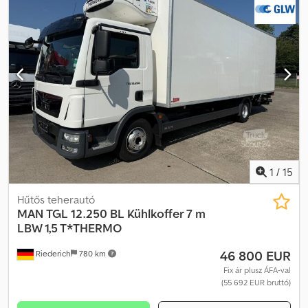
1
/
15
Hűtős teherautó
MAN
TGL 12.250 BL Kühlkoffer 7 m
LBW 1,5 T*THERMO
46 800 EUR
Riederich
780 km
Fix ár plusz ÁFA-val
(55 692 EUR bruttó)