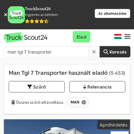
TruckScout24
Az alkalmazásba
Ingyenes az üzletben
Elad
Keresés
Man Tgl 7 Transporter használt eladó
(5 453)
Szűrő
Relevancia
MAN
Összes szűrő eltávolítása
Apróhirdetés