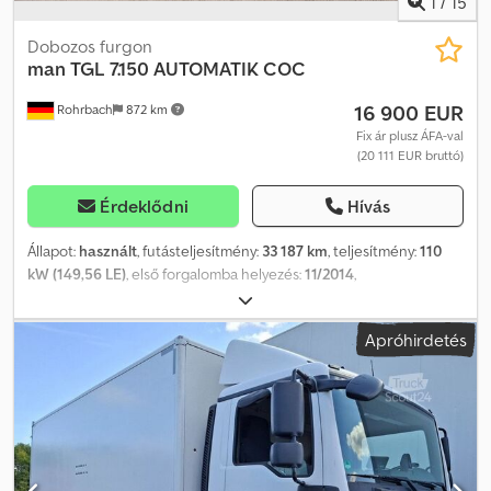
1
/
15
Dobozos furgon
man
TGL 7.150 AUTOMATIK COC
16 900 EUR
Rohrbach
872 km
Fix ár plusz ÁFA-val
(20 111 EUR bruttó)
Érdeklődni
Hívás
Állapot:
használt
, futásteljesítmény:
33 187 km
, teljesítmény:
110
kW (149,56 LE)
, első forgalomba helyezés:
11/2014
,
üzemanyagtípus:
dízel
, saját tömeg:
5 420 kg
, maximális teherbírás:
2 070 kg
, össztömeg:
7 490 kg
, tengelyelrendezés:
4x2
, tengelytáv:
Apróhirdetés
3 900 mm
, következő vizsga (TÜV):
02/2027
, üzemanyag:
dízel
, szín:
sárga
, vezetőfülke:
egyéb
, hajtástípus:
automata
, kibocsátási
osztály:
Euro 6
, felfüggesztés:
egyéb
, ülések száma:
2
, teljes hossz:
7 350 mm
, raktér hossza:
5 415 mm
, rakodótér szélesség:
2 500
mm
, raktérmagasság:
2 120 mm
, Gyártási év:
2014
, építési
magasság:
3 400 mm
, Felszereltség:
ABS
, Vásárlás vagy beszámítás
a következőkre: - Kishaszonjárművek - Targoncák -