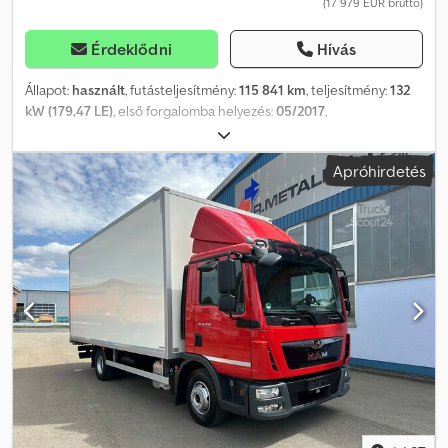
(17 979 EUR bruttó)
Érdeklődni
Hívás
Állapot:
használt
, futásteljesítmény:
115 841 km
, teljesítmény:
132
kW (179,47 LE)
, első forgalomba helyezés:
05/2017
,
üzemanyagtípus:
dízel
, üzemanyag:
dízel
, szín:
fehér
, kibocsátási
osztály:
Euro 6
, Gyártási év:
2017
, Felszereltség:
ABS, elektronikus
Apróhirdetés
stabilitásprogram (ESP), emelőhátfal, fedélzeti számítógép,
immobilizerrendszer, kipörgésgátló, sűrített levegős fék,
teherautó regisztráció
, * További 1500 járművet talál
honlapunkon, lízing és finanszírozás akár önerő nélkül is
lehetséges! *Áraink azonnali készpénzes átvételre vonatkoznak,
azaz a kiegészítő munkák, mint például vonóhorog utólagos
beszerelése, második garnitúra gumiabroncs, szerviz, garancia,
gondtalan csomag stb. külön kerülnek felszámításra. *A
legnagyobb gondosság ellenére is előfordulhatnak hirdetési
hibák, ezért ezekért felelősséget nem vállalunk! Beviteli hibák,
időközbeni értékesítés és tévedés jogát fenntartjuk. A
felszereltségre és fogyasztásra vonatkozó adatok a VIN-adatok
DAT SilverDAT rendszerén keresztül történő lekérdezésén
alapulnak. A VIN-adatok nem képezik a szerződés részét.