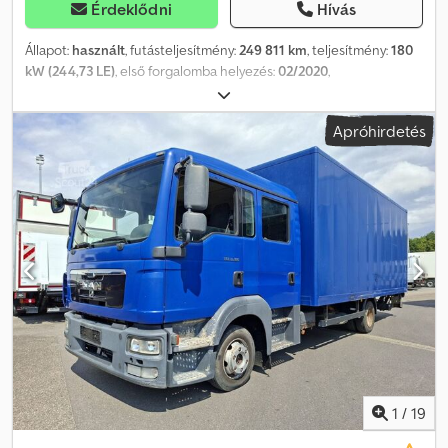
Érdeklődni
Hívás
Állapot:
használt
, futásteljesítmény:
249 811 km
, teljesítmény:
180
kW (244,73 LE)
, első forgalomba helyezés:
02/2020
,
üzemanyagtípus:
dízel
, össztömeg:
11 990 kg
, tengelyelrendezés:
2 tengely
, következő vizsga (TÜV):
02/2027
, szín:
fehér
, hajtástípus:
Apróhirdetés
automata
, kibocsátási osztály:
Euro 6
, rakodótér térfogata:
38 m³
,
raktér hossza:
7 000 mm
, rakodótér szélesség:
2 460 mm
,
raktérmagasság:
2 200 mm
, Gyártási év:
2020
, Felszereltség:
ABS,
elektronikus stabilitásprogram (ESP), emelőhátfal
, TGL 12.250 BL
hűtőfelépítményes teherautó, 7 m, BÄR 1,5 tonnás rakodórámpával.
* THERMOKING T-800 R (dízelmotor) és álló hűtés 380 V-os
elektromos rendszerrel * Jobb oldali hátsó ajtó * MOTOR EURO 6
D kivitel * Járműazonosító szám ügyfélek részére: 4770 *
Differenciálzár, hátsó tengely * Sávtartó asszisztens * MOTOR
EURO VI, D kivitel * Környezetvédelmi matrica (zöld) * Elektronikus
stabilitásvezérlő rendszer (ESP) * Légrugózás, hátsó tengely *
Rakodórámpa * Sebességtartó automatika * Hegymeneti indulási
segédfunkció * Elektromos ablakemelő, vezető- és utasoldali ajtó
* ABS fékrendszer * Kétüléses * Motorfék, nyomásmérővel
1
/
19
vezérelt * Ülésfűtés, vezető számára * Komfort csomag,