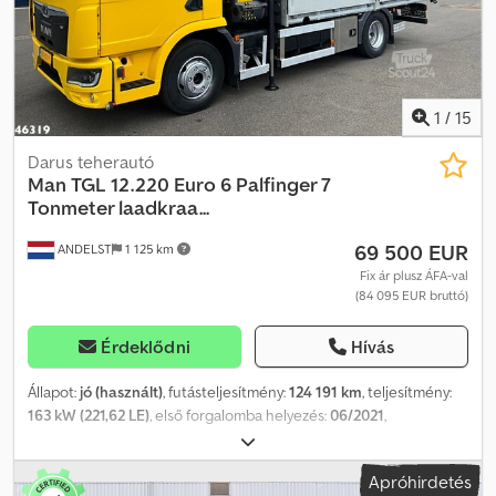
GARANTÁLT TULAJDONSÁGOK. AZ ÉRTÉKESÍTÉS KIZÁRÓLAG AZ
ÁSZF SZERINT TÖRTÉNIK.
1
/
15
Darus teherautó
Man
TGL 12.220 Euro 6 Palfinger 7
Tonmeter laadkraa...
69 500 EUR
ANDELST
1 125 km
Fix ár plusz ÁFA-val
(84 095 EUR bruttó)
Érdeklődni
Hívás
Állapot:
jó (használt)
, futásteljesítmény:
124 191 km
, teljesítmény:
163 kW (221,62 LE)
, első forgalomba helyezés:
06/2021
,
üzemanyagtípus:
dízel
, abroncs méret:
265/70 17.5
,
tengelyelrendezés:
4x2
, tengelytáv:
3 600 mm
, üzemanyag:
dízel
,
Apróhirdetés
szín:
sárga
, vezetőfülke:
nappali fülke
, hajtástípus:
automata
,