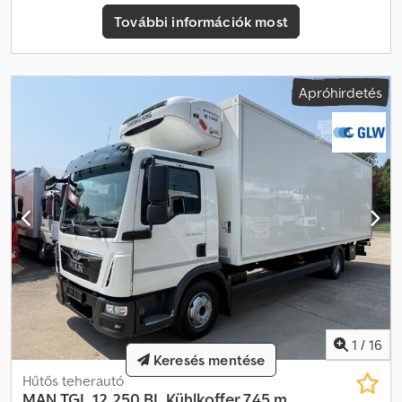
asszisztens * Légkondicionáló * Automata sebességváltó * Zöld
További információk most
környezetvédelmi matrica * Légrugózás * Emelőhátfal *
Elektronikus stabilitásprogram (ESP) * EBS fékrendszer *
Elektromos ablakemelők a vezető- és utasoldalon * Motorfék,
standard rendszer * Tempomat * Részecskeszűrő * Elektromos
Apróhirdetés
ablakemelők * Blokkolásgátló rendszer (ABS) * Kétszemélyes
kivitel * Megerősített első tengely stabilizátor * Megerősített
hátsó tengely stabilizátor a váz alatt * Tetőablak/szellőzőklap *
Szervokormány * Elektromos külső tükrök * Légrugós vezetőülés
* Sebességkorlátozó berendezés * Követési távolságfigyelő *
Szervizkönyv vezetett * Kipörgésgátló * 2/3 ajtós kivitel Nyomdai
és gépelési hibákért felelősséget nem vállalunk. Eladás kizárólag
vállalkozóknak. A változtatás, eladás és tévedés jogát fenntartjuk.*
A leírás kizárólag a jármű azonosítására szolgál, jogilag kötelező
garanciát nem jelent; a szerződésben foglaltak az irányadóak. *
KIVÁLÓ SZERVIZ ÉS MINŐSÉG * Szívesen készítünk Önnek
LEASING-FINANSZÍROZÁS-BÉRVÁSÁRLÁS ajánlatot. *
Garanciabiztosítás külön kérésre biztosító által lehetséges. * TÜV
1
/
16
/ UVV LBW / tachográf vizsgálat és OBU beszerelés helyi
Keresés mentése
partnereinknél megoldható. * 30 napos vámrendszám * Minden
Hűtős teherautó
export vámdokumentum külön kérhető. * MAUT (Toll-Collect)
MAN
TGL 12.250 BL Kühlkoffer 7,45 m