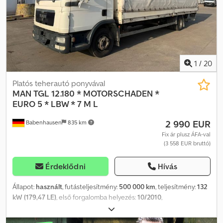
Első gumiabroncsok: 215/75R17,5 (7/8 mm) * Hátsó gumiabroncsok:
215/75R17,5 (12/14/10/13 mm) ----E-mail címünk: Szolgáltatásaink:
Djdpfx Aozmlriogleck - Rövid távú vagy vámjelzés beszerzése
- Átszállítás/szállítás az Európai Unió egész területén -
Járművek vámkezelése harmadik országba Angol, német, orosz és
más nyelveken a WhatsAppon is elérhetők vagyunk:
1
/
20
Platós teherautó ponyvával
MAN
TGL 12.180 * MOTORSCHADEN *
EURO 5 * LBW * 7 M L
2 990 EUR
Babenhausen
835 km
Fix ár plusz ÁFA-val
(3 558 EUR bruttó)
Érdeklődni
Hívás
Állapot:
használt
, futásteljesítmény:
500 000 km
, teljesítmény:
132
kW (179,47 LE)
, első forgalomba helyezés:
10/2010
,
üzemanyagtípus:
dízel
, össztömeg:
11 990 kg
, tengelyelrendezés:
2 tengely
, következő vizsga (TÜV):
04/2026
, szín:
fehér
, hajtástípus: