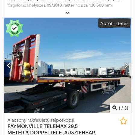
forgalomba helyezés:
09/2010
, raktér hossza:
136 600 mm
,
rakodótér szélesség:
2 500 mm
, teljes hossz:
206 600 mm
, teljes
szélesség:
2 500 mm
, felfüggesztés:
levegő
, abroncs méret:
Apróhirdetés
385/65 R22.5
, gumiabroncs állapota:
40 százalék
, szín:
egyéb
,
Gyártási év:
2010
, Felszereltség:
ABS
, = További opciók és
tartozékok = - 3 tengely - Emelőtengely - Légrugó - Tárcsafékek -
Kormányzott tengely = További információk =
Tengelykonfiguráció Gumiabroncs mérete: 385/65 R22.5
Gumiabroncs mintázata: 40% Hátsó tengely 1: Kormányozható
Credozrzl Nspfx Aklof Súlyok Üres súly: 10 000 kg Megengedett
raktér: 35 000 kg Megengedett össztömeg: 45 000 kg
Karbantartás, előzmények és állapot APK (műszaki fővizsga):
érvényes 2026.09-ig Műszaki állapot: nagyon jó Optikai állapot:
nagyon jó Pénzügyi információk Ár: Érdeklődjön Azonosítás
Rendszám: QKW546
1
/
31
Alacsony rakfelületű félpótkocsi
FAYMONVILLE
TELEMAX 29,5
METER!!!, DOPPELTELE ,AUSZIEHBAR