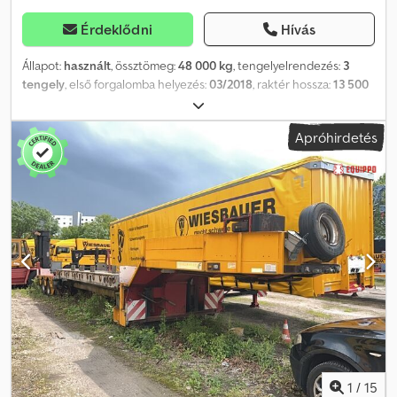
Érdeklődni
Hívás
Állapot:
használt
, össztömeg:
48 000 kg
, tengelyelrendezés:
3
tengely
, első forgalomba helyezés:
03/2018
, raktér hossza:
13 500
mm
, rakodótér szélesség:
2 540 mm
, teljes hossz:
13 750 mm
,
teljes szélesség:
2 540 mm
, Felszereltség:
ABS
, Jármű-azonosító
Apróhirdetés
szám: YAFSR3003J0021354 KIHÚZHATÓ, 8200 mm-ig WADER
konténerrögzítő, 1 x 20 lábas, 2 x 20 lábas, 1 x 40 lábas
konténerhez, 45 lábas konténerhez is alkalmas DE HU – fizetendő
SAF tengelyek dobfékkel 3 x kényszervezérlésű tengely,
hidraulikus-mechanikus vezérléssel, forgócsapra szerelve
kábelvezérléssel és távirányítóval Automatikus beállás Platform
méretei: 13.500 mm – rakodási magasság: 1.100 mm
Szerelőmagasság: 950 – 1.050 mm Hátrafelé történő elmozdulási
sugár: 2.100 mm Rögzítőelem-tartók a padlóban, rögzítőelemekkel
együtt (a teljesség nem garantált) NATO csatlakozó Elektro-
hidraulikus aggregát Oldaljelző világítás Szerszámtároló
Csdpfxozp S Ezj Aklerf Központi kenőrendszer Gumiabroncsok:
235/75 R 17,5 Pótkerék tartó, PÓTKEREKKEL A változtatások, a
köztes értékesítések és a nyomdai hibák fenntartva. A leírás a
1
/
15