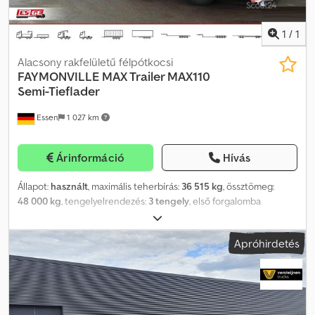
1
/
1
Alacsony rakfelületű félpótkocsi
FAYMONVILLE
MAX Trailer MAX110
Semi-Tieflader
Essen
1 027 km
Árinformáció
Hívás
Állapot:
használt
, maximális teherbírás:
36 515 kg
, össztömeg:
48 000 kg
, tengelyelrendezés:
3 tengely
, első forgalomba
helyezés:
05/2023
, következő vizsga (TÜV):
05/2027
, Felszereltség:
ABS
, Részlet a felszereltségből: * „Hattyúnyak”: Előre kb. 45°-os
Apróhirdetés
szögben, hátrafelé kb. 750 mm x 10°-os szögben ferde sarkokkal
ellátott „hattyúnyak”. 3 pár rögzítőgyűrű (LC 5000 daN). Kb. 30 mm
vastag keményfa burkolat. * Kihúzható raktér: Hátrafelé kb. 1000
mm x 8°-os szögben ferde kialakítású, kihúzható raktér. 5 pár kifelé
csukható rögzítőgyűrű (LC 5000 daN). 3 pár kifelé csukható