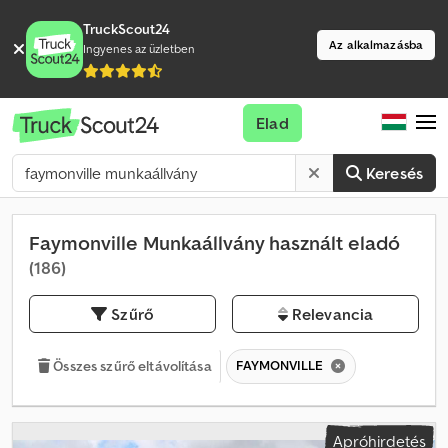
TruckScout24
Az alkalmazásba
Ingyenes az üzletben
Elad
Keresés
Faymonville Munkaállvány használt eladó
(186)
Szűrő
Relevancia
FAYMONVILLE
Összes szűrő eltávolítása
Apróhirdetés