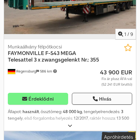
1
/
9
Munkaállvány félpótkocsi
FAYMONVILLE
F-S43 MEGA
Telesattel 3 x zwangsgelenkt Nr.: 355
43 900 EUR
Regensburg
586 km
Fix ár plusz ÁFA-val
(52 241 EUR bruttó)
Érdeklődni
Hívás
Állapot:
használt
, össztömeg:
48 000 kg
, tengelyelrendezés:
3
tengely
, első forgalomba helyezés:
12/2017
, raktér hossza:
13 500
mm
, rakodótér szélesség:
2 540 mm
, teljes hossz:
13 750 mm
,
teljes szélesség:
2 540 mm
, teljes magasság:
2 730 mm
,
Apróhirdetés
Felszereltség:
ABS
, Jármű-azonosító szám: YAFSR3005J0021355