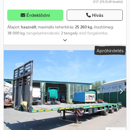
(117 215 EUR bruttó)
feltételeink érvényesek.
Érdeklődni
Hívás
Állapot:
használt
, maximális teherbírás:
25 260 kg
, össztömeg:
38 000 kg
, tengelyelrendezés:
2 tengely
, első forgalomba
helyezés:
03/2024
, következő vizsga (TÜV):
04/2027
, Felszereltség:
ABS
, Részlet a felszereltségből: * Rakfelület: Alacsony plató
Apróhirdetés
központi tartóval, kihúzható kivitelben, hossza kb. 6 750 mm. * 5
pár kifelé csukló rögzítőgyűrű (LC 5 000 daN). * 1 pár kifelé csukló
rögzítőgyűrű (LC 10 000 daN). * 1 pár vízszintes, hátul elhelyezett
rögzítőgyűrű a rakfelületen (LC 10 000 daN). * A táplálási
vezetékek védve, a központi tartóban helyezkednek el, és az
adott alacsony plató hosszához igazodnak. * Gömbnyak:
Gömbnyak, hossza kb. 3 900 mm. A gömbnyak hidraulikusan
emelhető/süllyeszthető és behúzható. * Megengedett nyerges
teher: 23 000 kg. * Hátsó futómű: Rövid kivitelű hátsó futómű, zárt
külső vázzal és gyémántmintás lemezborítással. A futóműben
kotrógéplap található, amely a hátsó felében zárt, a légtartályok
elhelyezésére szolgál. * 2 pár kifelé csukló rögzítőgyűrű (LC 5 000
daN). * 1 pár kifelé csukló rögzítőgyűrű (LC 10 000 daN). *