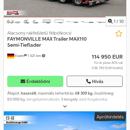
1
/
10
Alacsony rakfelületű félpótkocsi
FAYMONVILLE
MAX Trailer MAX110
Semi-Tieflader
114 950 EUR
Essen
1 027 km
Fix ár plusz ÁFA-val
(136 790 EUR bruttó)
Érdeklődni
Hívás
Állapot:
használt
, maximális teherbírás:
48 300 kg
, össztömeg:
63 000 kg
, tengelyelrendezés:
3 tengely
, első forgalomba
helyezés:
03/2025
, következő vizsga (TÜV):
07/2027
, Felszereltség:
ABS
, A felsoroltakból válogatott részletek. A teljes felszereltség
Apróhirdetés
kérésre rendelkezésre áll. * Szwanenhals (nyakszerkezet): * Elöl
kb. 45°-os, hátul kb. 750 mm x 10°-os ferde sarkokkal. * 3 pár
rögzítőgyűrű (LC 5.000 daN). * Kb. 30 mm vastag keményfa