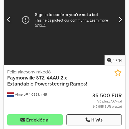
Ilic * Tel./WhatsApp/Viber (angolul): Mladen Ilic
1
/
14
Félig alacsony rakodó
Faymonville
STZ-4AAU 2 x
Extandable Powersteering Ramps!
35 500 EUR
Almelo
1 085 km
VB plusz ÁFA-val
(42 955 EUR bruttó)
Érdeklődni
Hívás