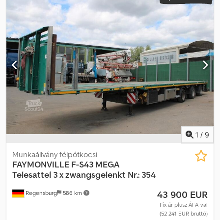
1
/
9
Munkaállvány félpótkocsi
FAYMONVILLE
F-S43 MEGA
Telesattel 3 x zwangsgelenkt Nr.: 354
43 900 EUR
Regensburg
586 km
Fix ár plusz ÁFA-val
(52 241 EUR bruttó)