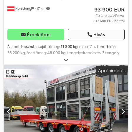
93 900 EUR
Hörsching
417 km
Fix ár plusz ÁFA-val
(112 680 EUR bruttó)
Érdeklődni
Hívás
Állapot:
használt
, saját tömeg:
11 800 kg
, maximális teherbírás:
36 200 kg
, össztömeg:
48 000 kg
, tengelyelrendezés:
3 tengely
,
első forgalomba helyezés:
03/2022
, teljes hossz:
2 550 mm
,
felfüggesztés:
levegő
, abroncs méret:
245/70 R17,5
, Felszereltség:
Apróhirdetés
ABS
, | Faymonville Telemax F-S43 mélyágyas pótkocsi | 3 tengely
távirányítással kormányozható | nehézteher-rögzítési pontok | SAF
tengelyek | kihúzható | bedugható oldalrácsok | Gumiabroncsok:
245/70 R17,5 | Össztömeg: 48 000 kg, Hasznos teherbírás: 36 200 kg
| 13 500 mm + 7 900 mm + 8 100 mm | A tévedés, elírás és előzetes
értékesítés jogát fenntartjuk. Credpfjwm I Ipsx Aklsf