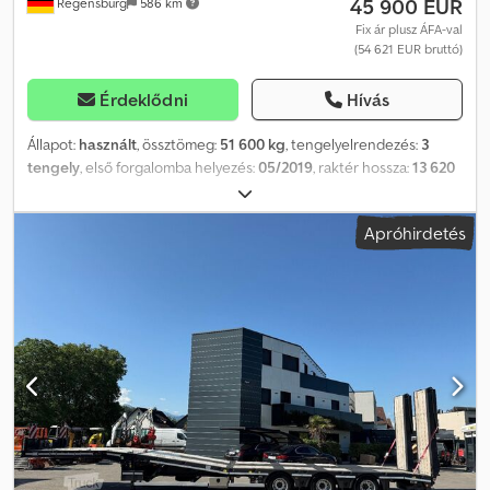
45 900 EUR
Regensburg
586 km
szállítási és fizetési feltételeink érvényesek.
Fix ár plusz ÁFA-val
(54 621 EUR bruttó)
Érdeklődni
Hívás
Állapot:
használt
, össztömeg:
51 600 kg
, tengelyelrendezés:
3
tengely
, első forgalomba helyezés:
05/2019
, raktér hossza:
13 620
mm
, rakodótér szélesség:
2 540 mm
, teljes szélesség:
2 540 mm
,
teljes magasság:
2 700 mm
, Felszereltség:
ABS
, Járműazonosító
Apróhirdetés
szám: YAFSR3004K0022661 KIHÚZHATÓ 8200 mm-ig Sínrendszer
alumínium rámpákhoz, RÁMPÁK NÉLKÜL Előkészítés konténerek
rögzítésére: 1 x 20 lábas, 2 x 20 lábas, 1 x 40 lábas, 45 lábas
konténerhez DE HU – fizetési határidő: 2026.07. SAF tengelyek
dobfékkel 3 darab kényszerített, hidraulikus-mechanikus tengely
forgózsámolyon kábelvezérléssel és vezeték nélküli távirányítóval
Automatikus sávba való beállás EMELŐTENGELY Plató méretei: 13
600 mm – rakodási magasság: 1100 mm Szerelőmagasság: 980 mm
Hátrafelé történő forgási sugár: 2100 mm Rugalmas támasztékok a
padlóban, rugalmas támasztékokkal együtt (a teljes körűség nem
garantált) NATO csatlakozó Elektro-hidraulikus egység Szélesítési
világítás Szerszámláda Központi kenőrendszer Credszlvtnopfx