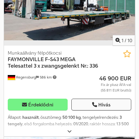
1
/
10
Munkaállvány félpótkocsi
FAYMONVILLE
F-S43 MEGA
Telesattel 3 x zwangsgelenkt Nr.: 336
46 900 EUR
Regensburg
586 km
Fix ár plusz ÁFA-val
(55 811 EUR bruttó)
Érdeklődni
Hívás
Állapot:
használt
, össztömeg:
50 100 kg
, tengelyelrendezés:
3
tengely
, első forgalomba helyezés:
01/2020
, raktér hossza:
13 500
mm
, rakodótér szélesség:
2 500 mm
, teljes szélesség:
2 540 mm
,
teljes magasság:
3 380 mm
, Felszereltség:
ABS
, Járműazonosító