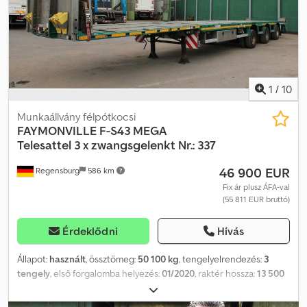
Tipp: Az „40866 Equippo” hivatkozást gyakran használják, amikor
online további részleteket keres. 💡 Miért kiemelkedő ez a gép és
a mi szolgáltatásunk: ✔ Alapos ellenőrzés szakemberek által ✔
Szállítás a munkahelyre ✔ Pénz-visszafizetési garancia ✔
Biztonságos és rugalmas fizetési lehetőségek 🔄 Más felszerelési
lehetőségeket is fontolóra vesz? Hasznos eszközöket és
1
/
10
forrásokat kínálunk minden felszerelés-tulajdonos és -használó
számára – könnyen elérhető a platformunkon.
Munkaállvány félpótkocsi
FAYMONVILLE
F-S43 MEGA
Telesattel 3 x zwangsgelenkt Nr.: 337
46 900 EUR
Regensburg
586 km
Fix ár plusz ÁFA-val
(55 811 EUR bruttó)
Érdeklődni
Hívás
Állapot:
használt
, össztömeg:
50 100 kg
, tengelyelrendezés:
3
tengely
, első forgalomba helyezés:
01/2020
, raktér hossza:
13 500
mm
, rakodótér szélesség:
2 500 mm
, teljes szélesség:
2 540 mm
,
teljes magasság:
3 380 mm
, Felszereltség:
ABS
, Járműazonosító