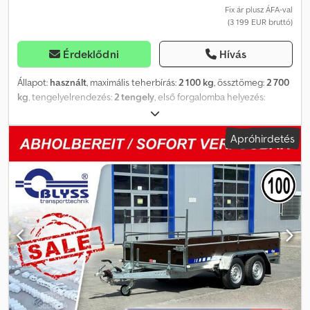
Y S S transporttechnik GmbH Sonnenbergstr. 5a 38723 Seesen
Fix ár plusz ÁFA-val
(3 199 EUR bruttó)
Tel.: =.=.=.=.=.=.=.=.=.=.=.=.=.=.=.=.=.=.=.=.=.=.=.=.=.=.=.=.=.=.=.=. =.=.=.=.=.
A képek nem feltétlenül tükrözik a standard felszereltséget, a
műszaki változtatások (pl. gumiabroncs méretek) fenntartva.
Érdeklődni
Hívás
Állapot:
használt
, maximális teherbírás:
2 100 kg
, össztömeg:
2 700
kg
, tengelyelrendezés:
2 tengely
, első forgalomba helyezés:
09/2025
, következő vizsga (TÜV):
09/2026
, raktér hossza:
4 000
mm
, rakodótér szélesség:
2 100 mm
, Használt Jupiter 4.0 TX-
Apróhirdetés
Edition G3 Műszaki adatok: * Pótkocsi típus: Jupiter 4.0 TX-Edition
G3, használt * Első forgalomba helyezés: 2025.09. * TÜV (műszaki
vizsga) érvényessége: 2026.09-ig * Össztömeg: 2700 kg * Hasznos
teherbírás: 2100 kg * Belső méretek: H: 400 cm, Sz: 210 cm * Külső
méretek: H: 545 cm, Sz: 210 cm, M: 73 cm * Rakodási magasság: kb.
70 cm * Padló: perforált acéllemez, horganyzott * Váz: hegesztett
acél, forró cinkezéssel bevonva * Elektromos rendszer: 13 pólusú,
12 V * Gumiabroncs: 165R13C * Tengelygyártó: AL-KO vagy KNOTT
* Tengelyek száma: 2 * Fékezett tengely * Támasztókerék:
tartozék * Rampa: tartozék, 200 cm * Lengéscsillapító futómű +
100 km/h tanúsítvány * Ék: 2 db Az ajánlat a készlet erejéig
érvényes!!! + jármű okmány / COC igazolás: 49,99 € Árak