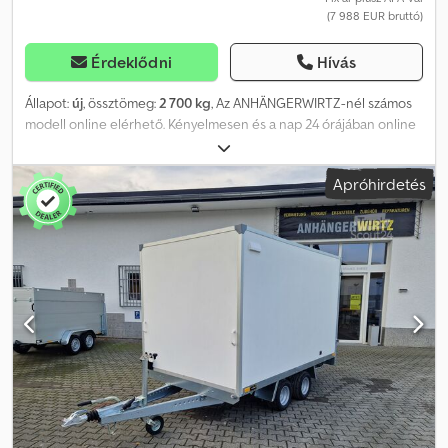
(7 988 EUR bruttó)
Érdeklődni
Hívás
Állapot:
új
, össztömeg:
2 700 kg
, Az ANHÄNGERWIRTZ-nél számos
modell online elérhető. Kényelmesen és a nap 24 órájában online
vásárolhat a trailershop.de weboldalon. Lehetőség van a
személyes átvételre vagy a kiszállításra. Az online átvételi pont a
Apróhirdetés
legjobb hely, ahol új utánfutót vásárolhat, erős, ismert márkák
termékeiből! Több mint 850 új utánfutó raktáron. Több mint 130
használt utánfutó állandóan kínálatban. Nem kötelező érvényű
példa: Aerodinamikus, üvegszálas kompozit szendvicsfelépítésű
dobozos utánfutó, azonnal átvehető. Dobozos utánfutó Kargo
FS2740/180HL, 405x200x180 cm, 2700 kg, tandem alvázas, extra
alacsony, V-alakú vonószerkezettel, fékezett, gumirugós
tengelyekkel, kerékrúgós lengéscsökkentőkkel, 100 km/h
sebességre alkalmas, robusztus, zárt szendvicsfelépítésű, fehér
színű, aerodinamikus előlappal, fehér üvegszálas díszléc, dupla
szárnyas ajtó rozsdamentes acél forgattyús zárral, 6 rögzítőpont a
rakterületen, belső rögzítősín, támasztókerék, hátsó támasztékok...
Értékesítés telefonos megrendelésekkel nyitvatartási időnkben,