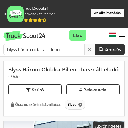
TruckScout24
Az alkalmazásba
Ingyenes az üzletben
Elad
Keresés
Blyss Három Oldalra Billeno használt eladó
(754)
Szűrő
Relevancia
Blyss
Összes szűrő eltávolítása
Apróhirdetés