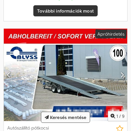
49,99 € Árak tartalmazzák az ÁFÁ-t. Reichertshofen nyitvatartása:
Hétfőtől péntekig 08:00–12:00 és 13:00–17:00 között Szombaton és
További információk most
vasárnap zárva Látogasson el hozzánk a következő weboldalon:
=.=.=.=.=.=.=.=.=.=.=.=.=.=.=.=.=.=.=.=.=.=.=.=.=.=.=.=.=.=.=.=. =.=.=.=.=.=.
Itt is megrendelheti a kívánt utánfutót és tartozékokat egyeztetés
alapján: Cjdoy I U Ncspfx Ak Hjrf B L Y S S transporttechnik GmbH
Apróhirdetés
Burenkamp 18-20 46286 Dorsten-Wulfen Tel.:
.:.:.:.:.:.:.:.:.:.:.:.:.:.:.:.:.:.:.:.:.:.:.:.:.:.:.:.:.:.:.:.: .:.:.:.:.:.:.:.:.:.:.:.:.:.:.:.:.:.:.:.:.:.:.:.:.:.:.:.: B L Y S S
transporttechnik GmbH Sonnenbergstr. 5a 38723 Seesen Tel.:
=.=.=.=.=.=.=.=.=.=.=.=.=.=.=.=.=.=.=.=.=.=.=.=.=.=.=.=.=.=.=.=. =.=.=.=.=. A
képek nem feltétlenül tükrözik a szabványos felszereltséget, a
műszaki változtatások jogát fenntartjuk (pl. gumiabroncs mérete).
1
/
9
Keresés mentése
Autószállító pótkocsi