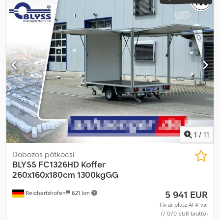
1
/
11
Dobozos pótkocsi
BLYSS
FC1326HD Koffer
260x160x180cm 1300kgGG
5 941 EUR
Reichertshofen
621 km
Fix ár plusz ÁFA-val
(7 070 EUR bruttó)