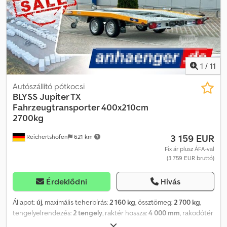
egyeztetés alapján: B L Y S S transporttechnik GmbH Burenkamp
18-20 46286 Dorsten-Wulfen Tel.: .:.:.:.:.:.:.:.:.:.:.:.:.:.:.:.:.:.:.:.:.:.:.:.:.:.:.:.:.:.:.:.:
.:.:.:.:.:.:.:.:.:.:.:.:.:.:.:.:.:.:.:.:.:.:.:.:.:.:.:.: B L Y S S transporttechnik GmbH
Sonnenbergstr. 5a 38723 Seesen Tel.:
=.=.=.=.=.=.=.=.=.=.=.=.=.=.=.=.=.=.=.=.=.=.=.=.=.=.=.=.=.=.=.=. =.=.=.=.=. A
képek nem feltétlenül tükrözik a standard felszereltséget, a
1
/
11
műszaki változtatások (pl. gumiabroncs méretek) fenntartva.
Autószállító pótkocsi
BLYSS
Jupiter TX
Fahrzeugtransporter 400x210cm
2700kg
3 159 EUR
Reichertshofen
621 km
Fix ár plusz ÁFA-val
(3 759 EUR bruttó)
Érdeklődni
Hívás
Állapot:
új
, maximális teherbírás:
2 160 kg
, össztömeg:
2 700 kg
,
tengelyelrendezés:
2 tengely
, raktér hossza:
4 000 mm
, rakodótér
szélesség:
2 100 mm
, AJÁNLAT! Jupiter TX Edition Cedpszqixusfx