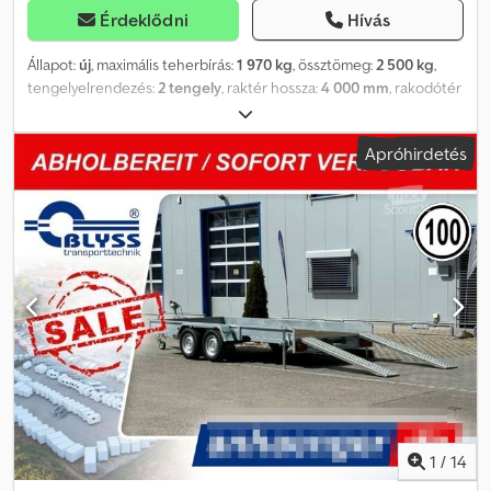
képek nem feltétlenül tükrözik a standard felszereltséget, a
Érdeklődni
Hívás
műszaki változtatások (pl. gumiabroncs méretek) fenntartva.
Állapot:
új
, maximális teherbírás:
1 970 kg
, össztömeg:
2 500 kg
,
tengelyelrendezés:
2 tengely
, raktér hossza:
4 000 mm
, rakodótér
szélesség:
1 950 mm
, raktérmagasság:
40 mm
, SONDA II
JÁRMŰSZÁLLÍTÓ Műszaki adatok: * Pótkocsi típus: Sonda II *
Apróhirdetés
Össztömeg: 2500 kg * Hasznos teherbírás: 1970 kg * Külső
méretek: H: 556 cm, Sz: 201 cm, M: 60 cm * Belső méretek: H: 400
cm, Sz: 195 cm, M: 4 cm * Rakodási magasság: kb. 56 cm * Padló:
lyukacsos acéllemez, horganyzott * Rögzítési pontok: lyukacsos
acéllemez * Váz: hegesztett acél, mártott horganyozás *
Elektromos rendszer: 13 pólusú, 12 V * Gumiabroncsok:
195/55R10C * Tengelygyártó: AL-KO vagy KNOTT * Tengelyek
száma: 2 * Fékezett tengely * Támasztóláb: szériafelszerelés *
Rámplánc: szériafelszerelés, 120 cm * Kerékmegálló: hosszában
állítható * Ék: 2 db * Lengéscsillapítóval szerelt futómű, 100 km/h-s
jóváhagyás Szög a döntött állapotban: - Rakfelület: kb. 9,8° vagy kb.
17,3% - Rámplánc (120 cm): kb. 9,5° vagy kb. 16,7% + jármű okmány /
COC tanúsítvány: 49,99 € Minden ár tartalmazza az áfát.
Nyitvatartás Reichertshofenben: Cjdpfxjthki Ej Ak Hjrf Hétfőtől
1
/
14
péntekig 08:00-tól 12:00-ig és 13:00-tól 17:00-ig Szombaton és