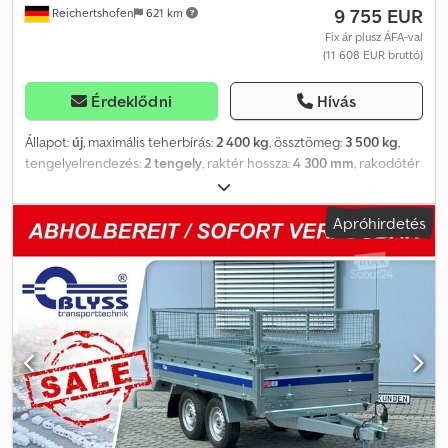
9 755 EUR
Reichertshofen
621 km
transporttechnik GmbH Sonnenbergstr. 5a 38723 Seesen Tel.:
=.=.=.=.=.=.=.=.=.=.=.=.=.=.=.=.=.=.=.=.=.=.=.=.=.=.=.=.=.=.=.=. =.=.=.=.=. A
Fix ár plusz ÁFA-val
(11 608 EUR bruttó)
képek nem feltétlenül tükrözik a szabványos felszereltséget, a
műszaki változtatások (pl. gumiabroncs méretek) fenntartva.
Érdeklődni
Hívás
Állapot:
új
, maximális teherbírás:
2 400 kg
, össztömeg:
3 500 kg
,
tengelyelrendezés:
2 tengely
, raktér hossza:
4 300 mm
, rakodótér
szélesség:
1 770 mm
, raktérmagasság:
1 860 mm
, VT3543HT –
Kicsiny állatok szállítására alkalmas pótkocsi Műszaki adatok: *
Apróhirdetés
Pótkocsi típusa: VT3543HT – Kicsiny állatok szállítására alkalmas
pótkocsi * Össztömeg: 3500 kg * Hasznos teher: 2400 kg * Belső
méretek: H: 430 cm, Sz: 177 cm, M: 186 cm * Padló: Rétegelt lemez
és csúszásgátló lemez * Oldalfalak: Alumínium * Váz: Hegesztett
acél, forró cinkezéssel kezelt * Elektromos rendszer: 13 pólusú, 12
V * Gumiabroncsok: 185R14C * Tengelygyártó: AL-KO vagy KNOTT
* Tengelyek száma: 2 * Fékezett tengely * Támasztókerék:
Szériafelszerelés * Lengéscsillapító futómű + 100 km/h-s
jóváhagyás Cjdpfx Akevd Aiqs Hsrf + 49,99 euró – forgalmi
engedély / COC igazolás Minden ár tartalmazza az áfát.
Reichertshofen nyitvatartási ideje: Hétfőtől péntekig 08:00–12:00