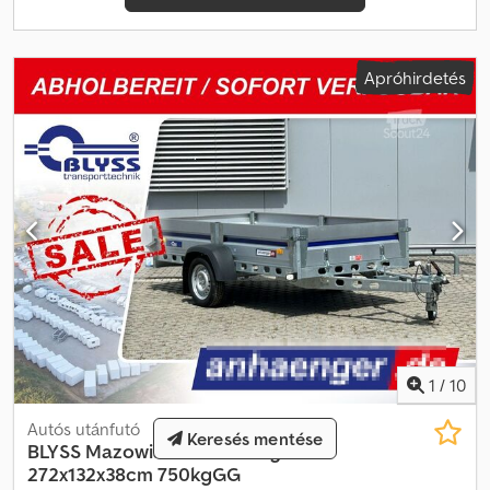
tól 17:00-ig Szombat és vasárnap zárva Látogasson el hozzánk a
következő címen is:
=.=.=.=.=.=.=.=.=.=.=.=.=.=.=.=.=.=.=.=.=.=.=.=.=.=.=.=.=.=.=.=.
=.=.=.=.=.=.=.=.=.=.=.=.=.=.=.=.=.=.=.=.=.=.=.=.=.=.=.=.=.=.=.=. =.=.=.=.=. Itt
Apróhirdetés
is egyeztetés alapján megrendelheti a kívánt pótkocsit és
tartozékokat: B L Y S S transporttechnik GmbH Burenkamp 18-20
46286 Dorsten-Wulfen Tel.: .:.:.:.:.:.:.:.:.:.:.:.:.:.:.:.:.:.:.:.:.:.:.:.:.:.:.:.:.:.:.:.:
.:.:.:.:.:.:.:.:.:.:.:.:.:.:.:.:.:.:.:.:.:.:.:.:.:.:.:.: B L Y S S transporttechnik GmbH
Sonnenbergstr. 5a 38723 Seesen Tel.:
=.=.=.=.=.=.=.=.=.=.=.=.=.=.=.=.=.=.=.=.=.=.=.=.=.=.=.=.=.=.=.=. =.=.=.=.=. A
képek nem feltétlenül tükrözik a szabványos felszereltséget, a
műszaki változtatások (pl. gumiabroncs méretek) fenntartva.
1
/
10
Autós utánfutó
Keresés mentése
BLYSS
Mazowia PKW Anhänger
272x132x38cm 750kgGG