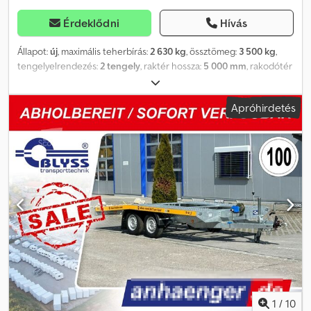
képek nem feltétlenül tükrözik a standard felszereltséget, a
műszaki változtatások (pl. gumiabroncs méret) fenntartva.
Érdeklődni
Hívás
Állapot:
új
, maximális teherbírás:
2 630 kg
, össztömeg:
3 500 kg
,
tengelyelrendezés:
2 tengely
, raktér hossza:
5 000 mm
, rakodótér
szélesség:
2 100 mm
, raktérmagasság:
100 mm
, Lenka Free M
3500 Műszaki adatok: * Pótkocsi típus: Lenka Free M 3500 *
Apróhirdetés
Össztömeg: 3500 kg * Hasznos teher: 2630 kg * Belső méretek: H:
500 cm, Sz: 210 cm, M: 10 cm * Rakodási magasság: kb. 65 cm *
Padló: perforált alumínium lemez, középen alumínium
csúszásgátló lemez * Rögzítési pontok: perforált lemez *
Oldalfalak: korláttal * Váz: hegesztett acél, forró galvanizált *
Elektromos rendszer: 13 pólusú, 12V * Gumiabroncsok: 195/50R13C
* Tengelygyártó: AL-KO vagy KNOTT * Tengelyek száma: 2 *
Fékezett tengely * Támasztókerék: alapfelszerelés * Kötelekkel
működő csörlő: alapfelszerelés, AL-KO * Ék: 2 db * Rampa: 300 cm,
alumínium, ráhajtási szög: kb. 6,84° vagy kb. 12,00% * Döntött
állapotban a rakfelület szöge: kb. 8,19° vagy kb. 14,40% *
Lengéscsillapító futómű: 100 km/h sebességre hitelesítve *
Pótkereket tartóval + jármű okmány / COC tanúsítvány: 49,99 €
Minden ár tartalmazza az ÁFA-t. Reichertshofen nyitvatartása:
1
/
10