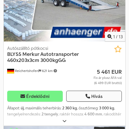
Itt is megrendelheti a kívánt pótkocsit és tartozékokat előzetes
egyeztetés után: B L Y S S transporttechnik GmbH Burenkamp 18-
20 46286 Dorsten-Wulfen Tel.: .:.:.:.:.:.:.:.:.:.:.:.:.:.:.:.:.:.:.:.:.:.:.:.:.:.:.:.:.:.:.:.:
.:.:.:.:.:.:.:.:.:.:.:.:.:.:.:.:.:.:.:.:.:.:.:.:.:.:.:.: B L Y S S transporttechnik GmbH
Sonnenbergstr. 5a 38723 Seesen Tel.:
=.=.=.=.=.=.=.=.=.=.=.=.=.=.=.=.=.=.=.=.=.=.=.=.=.=.=.=.=.=.=.=. =.=.=.=.=. A
1
/
13
képek nem feltétlenül tükrözik a standard felszereltséget, a
Autószállító pótkocsi
műszaki változtatások (pl. gumiabroncs méret) fenntartva.
BLYSS
Merkur Autotransporter
460x203x3cm 3000kgGG
5 461 EUR
Reichertshofen
621 km
Fix ár plusz ÁFA-val
(6 499 EUR bruttó)
Érdeklődni
Hívás
Állapot:
új
, maximális teherbírás:
2 360 kg
, össztömeg:
3 000 kg
,
tengelyelrendezés:
2 tengely
, raktér hossza:
4 600 mm
, rakodótér
szélesség:
2 030 mm
, raktérmagasság:
30 mm
, MERKUR 3000
AUTÓSZÁLLÍTÓ Műszaki adatok: * Szállító típusa: Merkur 3000 *