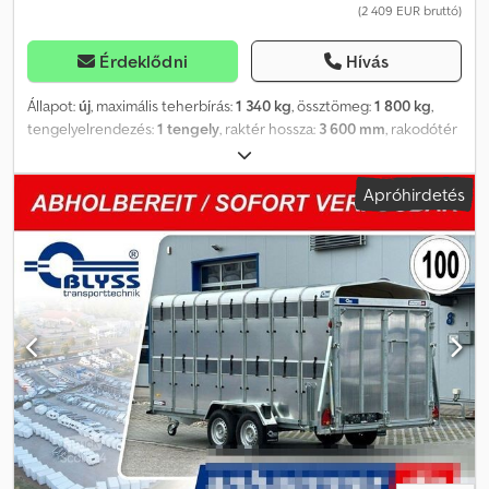
(2 409 EUR bruttó)
Érdeklődni
Hívás
Állapot:
új
, maximális teherbírás:
1 340 kg
, össztömeg:
1 800 kg
,
tengelyelrendezés:
1 tengely
, raktér hossza:
3 600 mm
, rakodótér
szélesség:
1 800 mm
, raktérmagasság:
110 mm
, DAYTONA 1800
Djdpjthkp Dsfx Aamsck Műszaki adatok: * Pótkocsi típus: Daytona
Apróhirdetés
* Össztömeg: 1800 kg * Hasznos teher: 1340 kg * Külső méretek: H:
560 cm, Sz: 238 cm, M: 64 cm * Belső méretek: H: 360 cm, Sz: 180
cm, M: 11 cm * Rakodási magasság: kb. 45 cm * Padló: horganyzott,
lyukacsos acéllemez * Rögzítési pontok: lyukacsos acéllemez *
Váz: csavart acél * Elektromos rendszer: 13 pólusú, 12 V *
Gumiabroncsok: 195/50R13C * Tengelygyártó: AL-KO vagy KNOTT *
Tengelyek száma: 1 * Fékezett tengely * Támasztókerék:
szériafelszerelés * Függesztési sín szélessége: 48 cm * Rampa: 40
cm * Rampaszög: kb. 10,5° vagy kb. 18,5% * Lépcsőfelületek a
sárvédők előtt és mögött * Lengéscsillapítóval szerelt futómű, 100
km/h-s jóváhagyás + járműigazolás / COC tanúsítvány: 49,99 €
Minden ár tartalmazza az ÁFÁ-t. Nyitvatartás Reichertshofenben:
Hétfőtől péntekig 08:00-tól 12:00-ig és 13:00-tól 17:00-ig Szombat