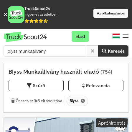
TruckScout24
Az alkalmazásba
Ingyenes az üzletben
Elad
Keresés
Blyss Munkaállvány használt eladó
(754)
Szűrő
Relevancia
Blyss
Összes szűrő eltávolítása
Apróhirdetés