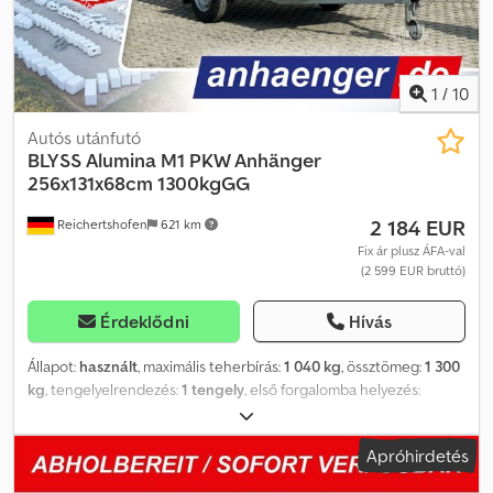
1
/
10
Autós utánfutó
BLYSS
Alumina M1 PKW Anhänger
256x131x68cm 1300kgGG
2 184 EUR
Reichertshofen
621 km
Fix ár plusz ÁFA-val
(2 599 EUR bruttó)
Érdeklődni
Hívás
Állapot:
használt
, maximális teherbírás:
1 040 kg
, össztömeg:
1 300
kg
, tengelyelrendezés:
1 tengely
, első forgalomba helyezés:
06/2025
, következő vizsga (TÜV):
06/2028
, raktér hossza:
2 560
mm
, rakodótér szélesség:
1 310 mm
, raktérmagasság:
680 mm
,
Apróhirdetés
Alumina M1 G1 használt személyautó-utánfutó Műszaki adatok: *
Utánfutó típusa: Alumina M1, G1-es oldalfal-magasítás, használt *