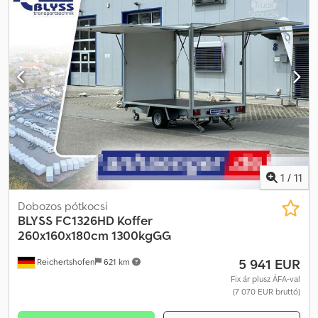
1
/
11
Dobozos pótkocsi
BLYSS
FC1326HD Koffer
260x160x180cm 1300kgGG
5 941 EUR
Reichertshofen
621 km
Fix ár plusz ÁFA-val
(7 070 EUR bruttó)