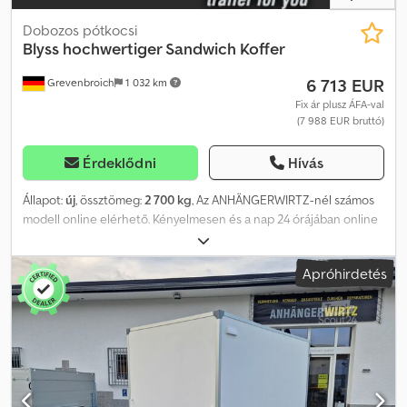
Hljmjck
Dobozos pótkocsi
Blyss
hochwertiger Sandwich Koffer
6 713 EUR
Grevenbroich
1 032 km
Fix ár plusz ÁFA-val
(7 988 EUR bruttó)
Érdeklődni
Hívás
Állapot:
új
, össztömeg:
2 700 kg
, Az ANHÄNGERWIRTZ-nél számos
modell online elérhető. Kényelmesen és a nap 24 órájában online
vásárolhat a trailershop.de weboldalon. Lehetőség van a
személyes átvételre vagy a kiszállításra. Az online átvételi pont a
Apróhirdetés
legjobb hely, ahol új utánfutót vásárolhat, erős, ismert márkák
termékeiből! Dcsdpfx Aajzrg Hfemsk Több mint 850 új utánfutó
raktáron. Több mint 130 használt utánfutó állandóan kínálatban.
Nem kötelező érvényű példa: Aerodinamikus, üvegszálas kompozit
szendvicsfelépítésű dobozos utánfutó, azonnal átvehető.
Dobozos utánfutó Kargo FS2740/180HL, 405x200x180 cm, 2700 kg,
tandem alvázas, extra alacsony, V-alakú vonószerkezettel, fékezett,