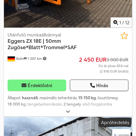
1
/
12
Utánfutó munkaállvánnyal
Eggers
ZX 18E | 50mm
Zugöse*Blatt*Trommel*SAF
2 450 EUR
Stuhr
1 007 km
3 900 EUR
Fix ár plusz ÁFA-val
(2 916 EUR bruttó)
Érdeklődni
Hívás
Állapot:
használt
, maximális teherbírás:
15 150 kg
, össztömeg:
18 000 kg
, tengelyelrendezés:
2 tengely
, első forgalomba
helyezés:
10/1994
, ? Platform ballastsúlyokhoz ? 50 mm vonószem
? 4 x rögzítőszem ? Dobfék ? Laprugós felfüggesztés Crsdpfxew
Apróhirdetés
Sqilj Aagef ? Támasztólábak ? SAF-tengelyek Minden adat
tájékoztató jellegű / Közbenértékesítés jogát fenntartjuk.