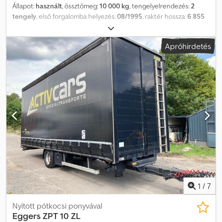
Állapot:
használt
, össztömeg:
10 000 kg
, tengelyelrendezés:
2
tengely
, első forgalomba helyezés:
08/1995
, raktér hossza:
6 855
mm
, rakodótér szélesség:
2 474 mm
, raktérmagasság:
2 829 mm
, *
SAF tengelyek * 40 mm-es vonószem * Platós ponyvás
Apróhirdetés
felépítmény * Tandem Crjdewi Edaopfx Aagof * Edscha
tolóponyva tető * Saját tömeg: 3.670 kg -----Belső járműazonosító:
9524----A tévedések és az időközi értékesítés jogát fenntartjuk.
WhatsApp támogatás elérhető! Járművel kapcsolatos kérdés
esetén vagy további információért írjon nekünk kényelmesen
WhatsApp-on keresztül.
1
/
7
Nyitott pótkocsi ponyvával
Eggers
ZPT 10 ZL