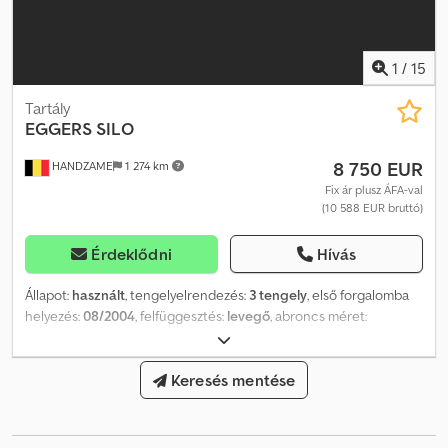
1
/
15
Tartály
EGGERS
SILO
8 750 EUR
HANDZAME
1 274 km
Fix ár plusz ÁFA-val
(10 588 EUR bruttó)
Érdeklődni
Hívás
Állapot:
használt
, tengelyelrendezés:
3 tengely
, első forgalomba
helyezés:
08/2004
, felfüggesztés:
levegő
, abroncs méret:
445/65R22.5
, tengelytáv:
1 280 mm
, Gyártási év:
2004
,
Gumiabroncs méret: 445/65R22.5 Felfüggesztés: légrugózás
Cjdpfx Aaeu U Ed Togsrf Meghajtás: kerék Saját tömeg: 8 320 kg
Keresés mentése
Hasznos teher: 26 680 kg Megengedett össztömeg: 35 000 kg