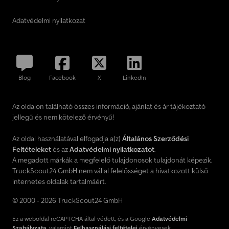
Adatvédelmi nyilatkozat
Blog
Facebook
X
LinkedIn
Az oldalon található összes információ, ajánlat és ár tájékoztató
jellegű és nem kötelező érvényű!
Az oldal használatával elfogadja a(z)
Általános Szerződési
Feltételeket
és az
Adatvédelmi nyilatkozatot
.
A megadott márkák a megfelelő tulajdonosok tulajdonát képezik.
TruckScout24 GmbH nem vállal felelősséget a hivatkozott külső
internetes oldalak tartalmáért.
© 2000 - 2026 TruckScout24 GmbH
Ez a weboldal reCAPTCHA által védett, és a Google
Adatvédelmi
Szabályzata
, valamint
Felhasználási feltételei
érvényesek.