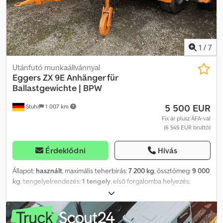
1
/
7
Utánfutó munkaállvánnyal
Eggers
ZX 9E Anhänger für
Ballastgewichte | BPW
5 500 EUR
Stuhr
1 007 km
Fix ár plusz ÁFA-val
(6 545 EUR bruttó)
Érdeklődni
Hívás
Állapot:
használt
, maximális teherbírás:
7 200 kg
, össztömeg:
9 000
kg
, tengelyelrendezés:
1 tengely
, első forgalomba helyezés:
03/2008
, ? Platform ballastsúlyokhoz ? 40 mm-es vonószem ? 9 db
rögzítőgyűrű ? Dobfék Credpfx Aaowfku Ajgjf ? Laprugós
felfüggesztés ? Kitámasztólábak ? BPW tengelyek Minden adat