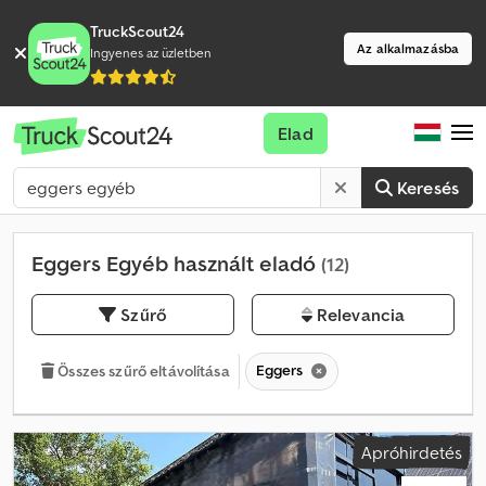
TruckScout24
Az alkalmazásba
Ingyenes az üzletben
Elad
Keresés
Eggers Egyéb használt eladó
(12)
Szűrő
Relevancia
Eggers
Összes szűrő eltávolítása
Apróhirdetés