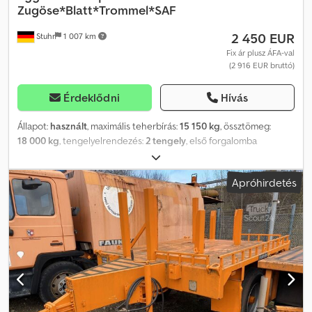
Zugöse*Blatt*Trommel*SAF
2 450 EUR
Stuhr
1 007 km
Fix ár plusz ÁFA-val
(2 916 EUR bruttó)
Érdeklődni
Hívás
Állapot:
használt
, maximális teherbírás:
15 150 kg
, össztömeg:
18 000 kg
, tengelyelrendezés:
2 tengely
, első forgalomba
helyezés:
10/1994
, ? Platform ballastsúlyokhoz ? 50 mm vonószem
? 4 x rögzítőszem ? Dobfék ? Laprugós felfüggesztés
Apróhirdetés
Cjdozlwvkspfx Aagjrf ? Támasztólábak ? SAF-tengelyek Minden
adat tájékoztató jellegű / Közbenértékesítés jogát fenntartjuk.