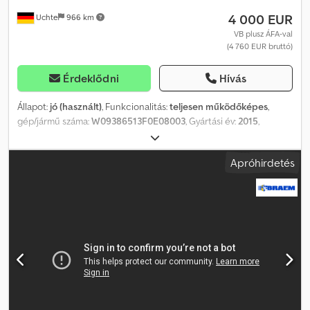
4 000 EUR
Uchte
966 km
VB plusz ÁFA-val
(4 760 EUR bruttó)
Érdeklődni
Hívás
Állapot:
jó (használt)
, Funkcionalitás:
teljesen működőképes
,
gép/jármű száma:
W09386513F0E08003
, Gyártási év:
2015
,
üzemórák:
1 234 h
, tengelyek száma:
1
, Felszereltség:
ABS
,
Felszereltség: pótkerék Felépítmény belső hossza: 7650 mm
Apróhirdetés
Credpfxey Akqxe Aagef Kapcsolórendszer: mélykapcsolt Műszaki
vizsga (TÜV) érvényes 2026 márciusig További kérdés esetén
kérjük, lépjen kapcsolatba velünk.