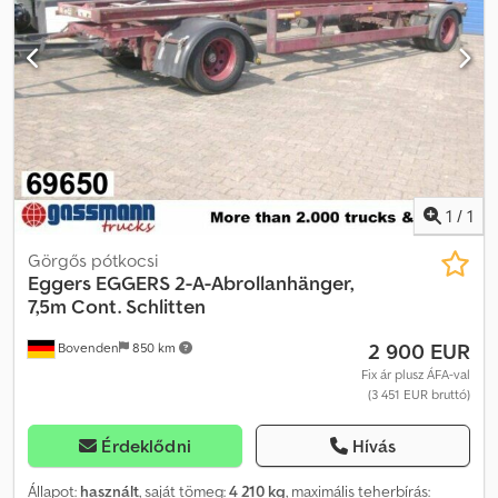
Gumiabroncs méret: 215/75/17,5 • Profilmélység (%-ban): 50 % •
Felni típusa: Acél További felszereltség: • Üres súly: 9300 kg •
Rakodóképesség: 14700 kg • Rakfelület: 25,74 m² • Rakodótérfogat:
80 m³ • ABS • EBS • Tengelyek száma: 3 • Tengelygyártó: BPW
Rakodótér belső méretei (kb.): • Hossz: 10.328 mm • Szélesség:
2.492 mm • Magasság: 3.106 mm A köztes értékesítés, nyomtatási
és elírási hibák fenntartva.
1
/
1
Görgős pótkocsi
Eggers
EGGERS 2-A-Abrollanhänger,
7,5m Cont. Schlitten
2 900 EUR
Bovenden
850 km
Fix ár plusz ÁFA-val
(3 451 EUR bruttó)
Érdeklődni
Hívás
Állapot:
használt
, saját tömeg:
4 210 kg
, maximális teherbírás: