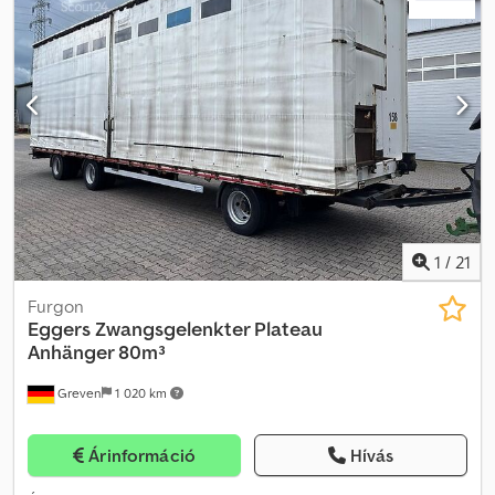
1
/
21
Furgon
Eggers
Zwangsgelenkter Plateau
Anhänger 80m³
Greven
1 020 km
Árinformáció
Hívás