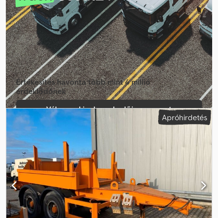
tájékoztató jellegű / Az eladás jogát fenntartjuk.
Értékesítés havonta több mint 4 millió
érdeklődőnek
Válassza ki a kereskedői csomagot
Apróhirdetés
Hozzon létre egyéni hirdetést