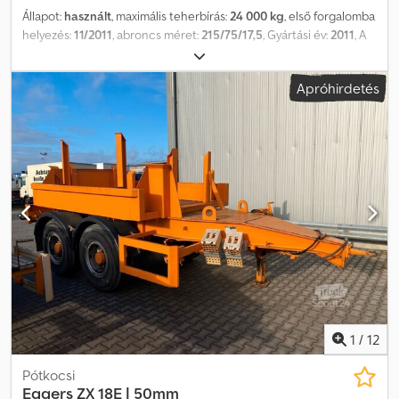
Állapot:
használt
, maximális teherbírás:
24 000 kg
, első forgalomba
helyezés:
11/2011
, abroncs méret:
215/75/17,5
, Gyártási év:
2011
, A
megtekintéshez kérjük, előzetesen egyeztessen időpontot.
Különleges jellemzők: - Kényszerkormányzás - Vonófej -
Apróhirdetés
Légynyomásos rendszer 2 pótkocsihoz Felfüggesztés: • 1. tengely:
Légrugós • 2. tengely: Légrugós • 3. tengely: Légrugós Fék: • 1.
tengely: Dobfék • 2. tengely: Dobfék, rugóerőtáras • 3. tengely:
Dobfék, rugóerőtáras Gumiabroncsok: • 1. tengely: Páros kerekek •
2. tengely: Páros kerekek • 3. tengely: Páros kerekek •
Gumiabroncs mérete: 215/75/17,5 • Futófelület mélysége (%-ban):
70% • Felni típusa: Acél További felszereltség: • Saját tömeg: 9300
kg • Hasznos teher: 14700 kg • Rakfelület: 25,81 m² •
Rakodótérfogat: 80 m³ • ABS • EBS • Tengelyek száma: 3 •
Tengelygyártó: BPW Rakodótér belső méretei (kb.): • Hossz: 10.325
mm • Szélesség: 2.500 mm • Magasság: 3.110 mm Cedpozqppmefx
Aagjrf A köztes értékesítés, a hibák és a nyomdai hibák fenntartva.
1
/
12
Pótkocsi
Eggers
ZX 18E | 50mm