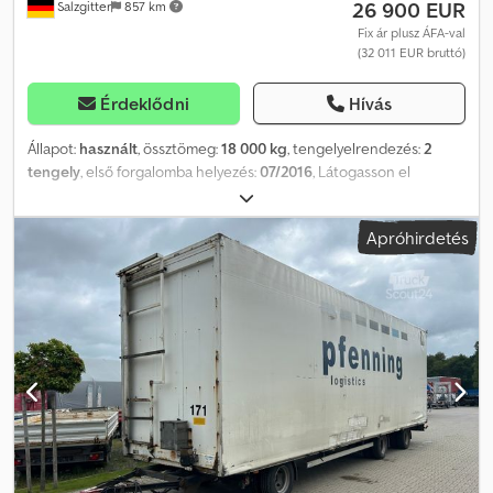
26 900 EUR
Salzgitter
857 km
Fix ár plusz ÁFA-val
(32 011 EUR bruttó)
Érdeklődni
Hívás
Állapot:
használt
, össztömeg:
18 000 kg
, tengelyelrendezés:
2
tengely
, első forgalomba helyezés:
07/2016
, Látogasson el
weboldalunkra, ahol teljes járműkészletünket további
fényképekkel és információkkal, több nyelven találja meg. SEL
Apróhirdetés
8416 Eggers HPT 18ZL Német forgalomba helyezés / 1. tulajdonos
Forgalomba helyezés dátuma: 2016.07.06. Technikai megengedett
össztömeg (kg): 18 000 Megengedett össztömeg (kg): 18 000
Önsúly (kg): 6 780 Alvázszám: W089886G0E08033 SP: 2026.01.
GUMIABRONCSOK ÉS TENGELYEK: Gumiabroncs méret: 255/60 R
19,5 Tengelyelrendezés: 2 tengely / SAF Légrugózás Dobfékek
FELÉPÍTMÉNY Belső méretek: Magasság (m): 2,89 (2,82) / 0,74
Szélesség (m): 2,48 Hosszúság (m): 7,31 / 4,22
JÁRMŰDOKUMENTUMOK: Forgalmi engedély Törzskönyv Német
jármű-engedélyezési igazolás M. BUFANO (olasz, angol, német) J.
CORDEIRO (portugál, spanyol, olasz, angol) J. MARJANOVIC