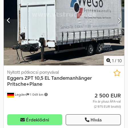
mm - ikerkerekek 215/75R17,5 - BPW tengelyek - légrugózás
Credpfx Aszd Naroagsf - tolóponyva A jármű reklámmatricákkal,
feliratokkal, illetve korábbi feliratok maradványaival ellátott lehet.
Több darab elérhető
1
/
10
Nyitott pótkocsi ponyvával
Eggers
ZPT 10,5 EL Tandemanhänger
Pritsche+Plane
2 500 EUR
Legden
1 049 km
Fix ár plusz ÁFA-val
(2 975 EUR bruttó)
Érdeklődni
Hívás