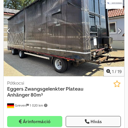
1
/
19
Pótkocsi
Eggers
Zwangsgelenkter Plateau
Anhänger 80m³
Greven
1 020 km
Árinformáció
Hívás