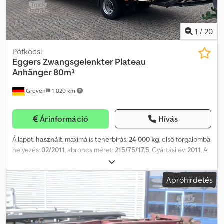
1
/
20
Pótkocsi
Eggers
Zwangsgelenkter Plateau
Anhänger 80m³
Greven
1 020 km
Árinformáció
Hívás
Állapot:
használt
, maximális teherbírás:
24 000 kg
, első forgalomba
helyezés:
02/2011
, abroncs méret:
215/75/17,5
, Gyártási év:
2011
, A
megtekintéshez kérjük, előzetesen egyeztessen időpontot! Belső
szám: 8001 Különlegesség: Kényszerített kormánymozgás
Apróhirdetés
Felfüggesztés: • 1. tengely: Légrugós • 2. tengely: Légrugós • 3.
tengely: Légrugós Fék: • 1. tengely: Dobfék Crjdpfx Aozla A Hjagjf •
2. tengely: Dobfék, rugós tárolóval • 3. tengely: Dobfék, rugós
tárolóval Gumiabroncs: • 1. tengely: Páros gumiabroncs • 2. tengely:
Páros gumiabroncs • 3. tengely: Páros gumiabroncs •