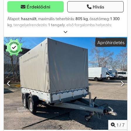
Érdeklődni
Hívás
Állapot:
használt
, maximális teherbírás:
805 kg
, össztömeg:
1 300
kg
, tengelyelrendezés:
1 tengely
, első forgalomba helyezés:
03/2025
, raktér hossza:
2 550 mm
, rakodótér szélesség:
1 500 mm
,
raktérmagasság:
1 840 mm
, teljes szélesség:
2 030 mm
, teljes
Apróhirdetés
magasság:
500 mm
, A41 GW26GA00983 Zárt dobozos utánfutó,
gyártó: STEMA, STPK .1.P18.1 Csdpfjyqdq Tex Abxjrf Lejtő rámpa, P-
Box, első forgalomba helyezés: 2025.03.21., megengedett
össztömeg: 1.300 kg, ráfutófékes, 100 km/h Jármű nincs felkészítve
Az adatok tévedés és közbenső értékesítés jogát fenntartjuk.
1
/
7