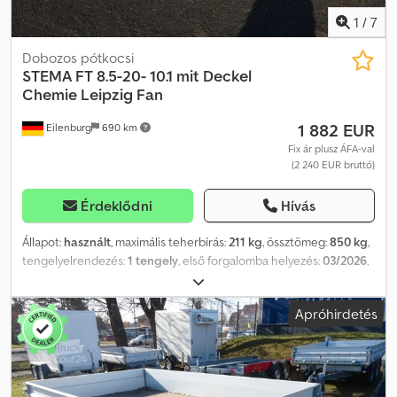
1
/
7
Dobozos pótkocsi
STEMA
FT 8.5-20- 10.1 mit Deckel
Chemie Leipzig Fan
1 882 EUR
Eilenburg
690 km
Fix ár plusz ÁFA-val
(2 240 EUR bruttó)
Érdeklődni
Hívás
Állapot:
használt
, maximális teherbírás:
211 kg
, össztömeg:
850 kg
,
tengelyelrendezés:
1 tengely
, első forgalomba helyezés:
03/2026
,
raktér hossza:
2 070 mm
, rakodótér szélesség:
1 080 mm
, teljes
szélesség:
1 495 mm
, teljes magasság:
1 150 mm
, A56
Apróhirdetés
GW26GA01430, Crjdpfx Abeyqdtujxjf Termékinformációk: „STEMA
FT 8.5-20-10.1B” tartalmazza az oldalkereket és a 100 km/h
sebességhez jóváhagyott lengéscsillapítót, igazolással együtt. —
Itt minden a BSG Chemie Leipzig játékos aláírta, ezt utólag UV-álló
lakkal vonták be. * optimális úttartás a stabil futómű és biztonsági