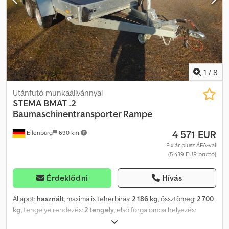
1
/
8
Utánfutó munkaállvánnyal
STEMA
BMAT .2
Baumaschinentransporter Rampe
4 571 EUR
Eilenburg
690 km
Fix ár plusz ÁFA-val
(5 439 EUR bruttó)
Érdeklődni
Hívás
Állapot:
használt
, maximális teherbírás:
2 186 kg
, össztömeg:
2 700
kg
, tengelyelrendezés:
2 tengely
, első forgalomba helyezés:
02/2026
, raktér hossza:
3 005 mm
, rakodótér szélesség:
1 400 mm
,