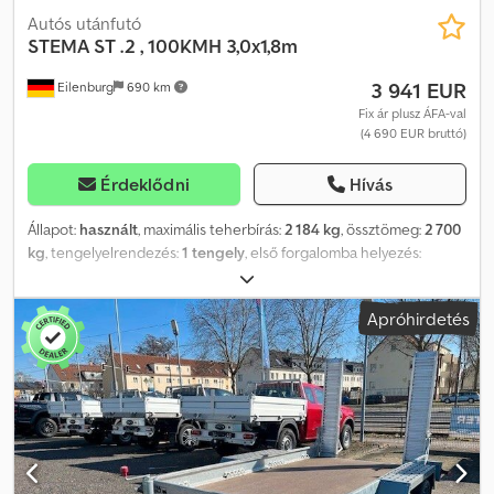
Autós utánfutó
STEMA
ST .2 , 100KMH 3,0x1,8m
3 941 EUR
Eilenburg
690 km
Fix ár plusz ÁFA-val
(4 690 EUR bruttó)
Érdeklődni
Hívás
Állapot:
használt
, maximális teherbírás:
2 184 kg
, össztömeg:
2 700
kg
, tengelyelrendezés:
1 tengely
, első forgalomba helyezés:
03/2026
, raktér hossza:
3 070 mm
, rakodótér szélesség:
1 830 mm
,
raktérmagasság:
350 mm
, teljes szélesség:
2 320 mm
, teljes
Apróhirdetés
magasság:
970 mm
, A54 GW26NG000061, * 100 km/h kivitel
beépített lengéscsillapítókkal * Biztonságos és professzionális
sarokkaros zárak öntött acélból * Robusztus és tartós
csuklópántok * Karbantartásmentes, gumirugós tengely és
minőségi márkás abroncsok * Elöl és hátul lehajtható oldalfalak *
Minden oldalon védett biztonsági világítás * Kettős
korrózióvédelem GALVALUME alumínium-cink bevonattal * EU-
szabványnak megfelelő aláfutásgátló Tandem tengelyes