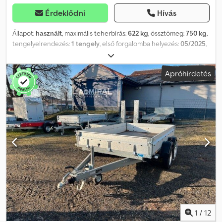
Érdeklődni
Hívás
Állapot:
használt
, maximális teherbírás:
622 kg
, össztömeg:
750 kg
,
tengelyelrendezés:
1 tengely
, első forgalomba helyezés:
05/2025
,
raktér hossza:
1 975 mm
, rakodótér szélesség:
1 444 mm
, teljes
szélesség:
1 550 mm
, teljes magasság:
600 mm
, A28
Apróhirdetés
GW26GA00654 Gyártó: STEMA, Típus: MT 750 BS3, 100 km/h... és
sok más. Rakodási magasság: 580 mm A tévedés és az időközi
értékesítés jogát fenntartjuk. Crodeyn Ugyjpfx Abxof
1
/
12