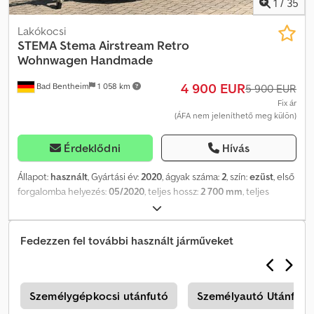
1
/
35
18:00 Szerzői jog – védjegy – stema időjárásvédelem – 2007.07.26 –
ccex kili
Lakókocsi
STEMA
Stema Airstream Retro
Wohnwagen Handmade
4 900 EUR
Bad Bentheim
1 058 km
5 900 EUR
Fix ár
(ÁFA nem jeleníthető meg külön)
Érdeklődni
Hívás
Állapot:
használt
, Gyártási év:
2020
, ágyak száma:
2
, szín:
ezüst
, első
forgalomba helyezés:
05/2020
, teljes hossz:
2 700 mm
, teljes
szélesség:
1 520 mm
, teljes magasság:
1 920 mm
,
tengelyelrendezés:
1 tengely
, össztömeg:
650 kg
, * 4.900,- € *
Stema Airstream Retro lakókocsi, kézzel készült * Rögzített ágy *
Fedezzen fel további használt járműveket
Gázcsatlakozás * Napkollektor * Pótkere * Előtető * Elektromos
rendszer: 12V - 24V * Méretek: 270 cm (H) x 152 cm (SZ) x 192 cm
(M) * Ágy mérete: 190 cm (H) x 145 cm (SZ) NYITVATARTÁS Hétfőtől
péntekig 09:00 - 17:00 óráig (előzetes időpont egyeztetés
ó
Személygépkocsi utánfutó
Személyautó Utánfutó
alapján...) KAPCSOLAT Telefon: WhatsApp E-mail: Átszállítási és