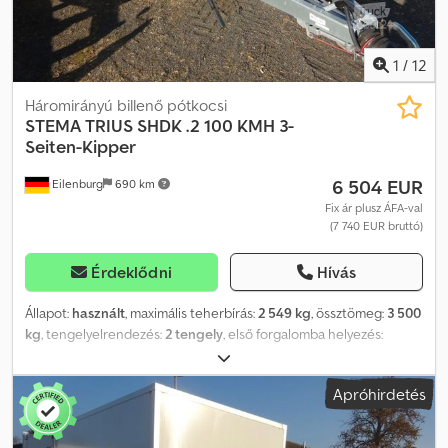
1
/
12
Háromirányú billenő pótkocsi
STEMA
TRIUS SHDK .2 100 KMH 3-
Seiten-Kipper
6 504 EUR
Eilenburg
690 km
Fix ár plusz ÁFA-val
(7 740 EUR bruttó)
Érdeklődni
Hívás
Állapot:
használt
, maximális teherbírás:
2 549 kg
, össztömeg:
3 500
kg
, tengelyelrendezés:
2 tengely
, első forgalomba helyezés:
03/2026
, raktér hossza:
3 070 mm
, rakodótér szélesség:
1 750 mm
,
raktérmagasság:
345 mm
, teljes szélesség:
2 010 mm
, teljes
Apróhirdetés
magasság:
680 mm
, A40 NG000588, Crsdpfx Aeyn Uhkebxof
Háromoldalú billenős pótkocsi, tandem tengellyel, gyártó: STEMA,
típus: TRIUS SHDK .2 Zink-BW, össztömeg: 3.500 kg, magas alvázas,