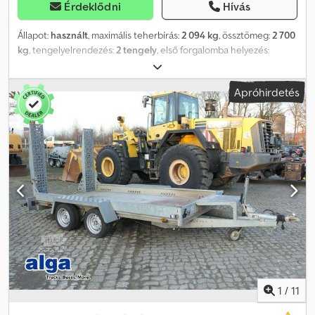
Érdeklődni
Hívás
Állapot:
használt
, maximális teherbírás:
2 094 kg
, össztömeg:
2 700
kg
, tengelyelrendezés:
2 tengely
, első forgalomba helyezés:
02/2026
, raktér hossza:
4 000 mm
, rakodótér szélesség:
1 830 mm
,
raktérmagasság:
350 mm
, teljes szélesség:
1 960 mm
, teljes
Apróhirdetés
magasság:
1 020 mm
, A12 GW26NG000301 Credsym Igwopfx Abxef
Magasrakteres tandem pótkocsi, gyártó: STEMA, típus: SySTEMA
SH .2, össztömeg: 2 700 kg, Magasrakteres, alacsony
vázszerkezettel, 4,01 m x 1,83 m, 10" abroncsok, 100 km/h
engedéllyel Rakodási magasság: 600 mm Az adatok tévedés és
közbenső értékesítés jogát fenntartjuk.
1
/
11