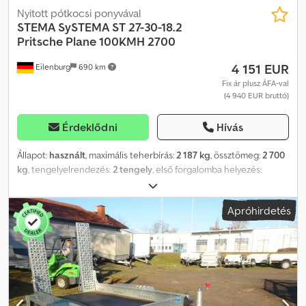
Nyitott pótkocsi ponyvával
STEMA
SySTEMA ST 27-30-18.2
Pritsche Plane 100KMH 2700
4 151 EUR
Eilenburg
690 km
Fix ár plusz ÁFA-val
(4 940 EUR bruttó)
Érdeklődni
Hívás
Állapot:
használt
, maximális teherbírás:
2 187 kg
, össztömeg:
2 700
kg
, tengelyelrendezés:
2 tengely
, első forgalomba helyezés:
01/2023
, raktér hossza:
3 010 mm
, rakodótér szélesség:
1 830 mm
,
raktérmagasság:
350 mm
, teljes szélesség:
2 290 mm
, teljes
Apróhirdetés
magasság:
2 785 mm
, A48 GW26000051 Csdpfx Abjytzuboxorf
Alacsony rakterű pótkocsi, gyártó: STEMA, típus: SySTEMA ST 27-
30-18.2, ponyvával és Premium felépítménnyel 150 cm (185 cm
belmagasság), megengedett össztömeg: 2.700 kg, ráfutófék, 100
km/h A tévedés és előzetes értékesítés jogát fenntartjuk.