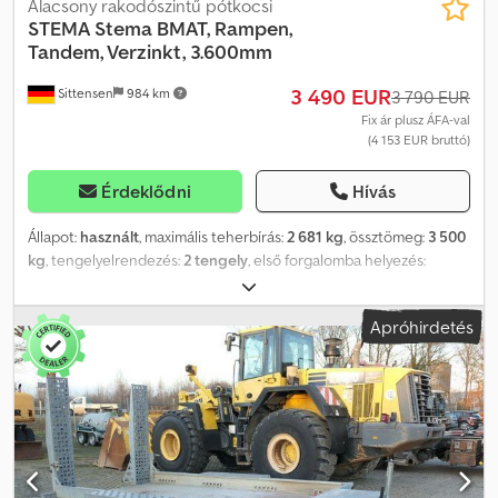
Alacsony rakodószintű pótkocsi
STEMA
Stema BMAT, Rampen,
Tandem, Verzinkt, 3.600mm
3 490 EUR
Sittensen
984 km
3 790 EUR
Fix ár plusz ÁFA-val
(4 153 EUR bruttó)
Érdeklődni
Hívás
Állapot:
használt
, maximális teherbírás:
2 681 kg
, össztömeg:
3 500
kg
, tengelyelrendezés:
2 tengely
, első forgalomba helyezés:
08/2021
, raktér hossza:
3 600 mm
, rakodótér szélesség:
1 800 mm
,
raktérmagasság:
200 mm
, teljes szélesség:
2 400 mm
, teljes
Apróhirdetés
magasság:
2 100 mm
, Autószállító felépítmény, tüzihorganyzott, V-
vontatórúddal, lapáttartóval, 20 cm magas hegesztett
oldalfalakkal, járható acél sárvédőkkel, oldalanként 4 rögzítési
profillal, alumínium bordáslemez padlóval, hátsó felhajtó rámpával,
"Stema/Knott" tengely(ekkel), lengéscsillapítókkal, nehéz
teherbírású támasztókerékkel, túlfutófék, kézifék. A jármű
feliratozható és/vagy reklámmal ragasztható. Cjdpfjy Nu Nlox
Abxerf SI86465 Ajánlatunk általában nem tartalmaz új TÜV vizsgát.