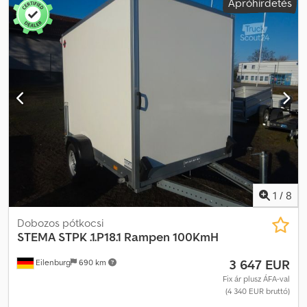
Apróhirdetés
GW26MG00273 Crodpfsym Ihzsx Abxsf Építőipari gépszállító,
gyártó: A, típus: BMAT, össztömeg: 3.500 kg, alvázas pótkocsi,
ráfutófékes, 100 km/h, alumínium rámpákkal, 3,53 m x 1,65 m ...és
még sok más. Az adatok pontatlanságáért és az időközi eladás
jogát fenntartjuk.
1
/
8
Dobozos pótkocsi
STEMA
STPK .1.P18.1 Rampen 100KmH
3 647 EUR
Eilenburg
690 km
Fix ár plusz ÁFA-val
(4 340 EUR bruttó)