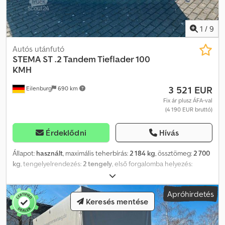
1
/
9
Autós utánfutó
STEMA
ST .2 Tandem Tieflader 100
KMH
3 521 EUR
Eilenburg
690 km
Fix ár plusz ÁFA-val
(4 190 EUR bruttó)
Érdeklődni
Hívás
Állapot:
használt
, maximális teherbírás:
2 184 kg
, össztömeg:
2 700
kg
, tengelyelrendezés:
2 tengely
, első forgalomba helyezés:
02/2026
, raktér hossza:
3 070 mm
, rakodótér szélesség:
1 830 mm
,
teljes szélesség:
2 320 mm
, teljes magasság:
980 mm
, Alvázas
Apróhirdetés
tandem tengelyes pótkocsi, gyártó: STEMA, típus: SySTEMA ST .2,
Keresés mentése
össztömeg: 2 700 kg, önműködő fékkel, 100 km/h engedélyezett
sebesség... és még sok más. Az elírás, illetve időközi eladás jogát