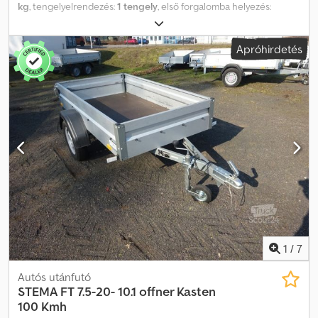
kg
, tengelyelrendezés:
1 tengely
, első forgalomba helyezés:
03/2026
, raktér hossza:
3 010 mm
, rakodótér szélesség:
1 830 mm
,
raktérmagasság:
350 mm
, teljes szélesség:
1 960 mm
, teljes
Apróhirdetés
magasság:
1 000 mm
, A58 GW26GA00050, magasrakszállító,
gyártó: STEMA, típus: SySTEMA SH .1, össztömeg: 1 500 kg, nyitott
felépítmény, 3,01 m x 1,83 m, 100 km/h, ráfutófékes, süllyesztett
alváz... és még sok más. Az elírás és az időközi értékesítés jogát
fenntartjuk. Csdpfoyqdrdsx Abxsrf
1
/
7
Autós utánfutó
STEMA
FT 7.5-20- 10.1 offner Kasten
100 Kmh