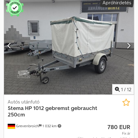
Apróhirdetés
magasság:
2 100 mm
, Autószállító felépítmény, tüzihorganyzott, V-
vontatórúddal, lapáttartóval, 20 cm magas hegesztett
oldalfalakkal, járható acél sárvédőkkel, oldalanként 4 rögzítési
profillal, alumínium bordáslemez padlóval, hátsó felhajtó rámpával,
"Stema/Knott" tengely(ekkel), lengéscsillapítókkal, nehéz
teherbírású támasztókerékkel, túlfutófék, kézifék. A jármű
feliratozható és/vagy reklámmal ragasztható. SI86465 Crodpfx
Abey Nu Rvsxof Ajánlatunk általában nem tartalmaz új TÜV vizsgát.
Amennyiben új TÜV vizsgát szeretne, partnerműhelyeink ajánlatot
készítenek Önnek. A jármű feliratozható és/vagy reklámmal
ragasztható. Általános szállítási és fizetési feltételeink érvényesek.
Szívesen készítünk finanszírozási vagy lízing ajánlatot ehhez a
járműhöz. Kérjük, keressen minket!
1
/
12
Autós utánfutó
Stema
HP 1012 gebremst gebraucht
250cm
780 EUR
Grevenbroich
1 032 km
Fix ár