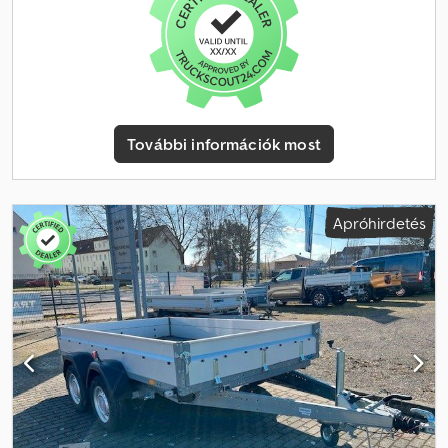
hegesztett váz beépített korláttal * Középen plusz rögzítősín *
Vízálló rétegelt lemez padló * Modern Multipoint III világítás
tolató- és ködlámpákkal * Optimális menetstabilitás a stabil,
tűzihorganyzott alváz és STEMA biztonsági V-vontatónyelv révén *
2 keréktámasz * 2 sárvédőlap * Szabadalmaztatott, lehajtható
rendszámtábla-tartó * Jármű felújítás nélkül...és még sok más. Az
elírás és az előzetes értékesítés jogát fenntartjuk.
További információk most
Apróhirdetés