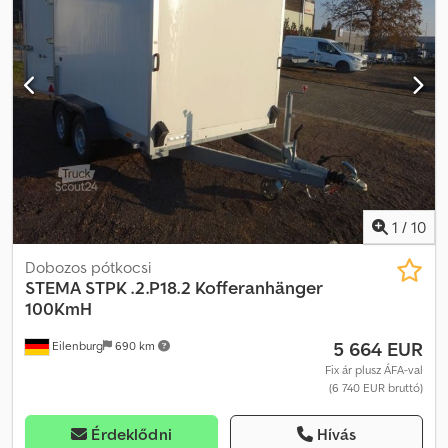
hidraulikus billentés elektromos szivattyúval, hátsó inga oldalfal,
3,01 m x 1,83 m. 3.500 kg, ráfutófékes, magas alvázas, elektromos
szivattyú, alumínium borítás, hátsó inga oldalfal. Hibák és előzetes
értékesítés jogát fenntartjuk, a jármű nincs felkészítve.
1
/
10
Dobozos pótkocsi
STEMA
STPK .2.P18.2 Kofferanhänger
100KmH
5 664 EUR
Eilenburg
690 km
Fix ár plusz ÁFA-val
(6 740 EUR bruttó)
Érdeklődni
Hívás