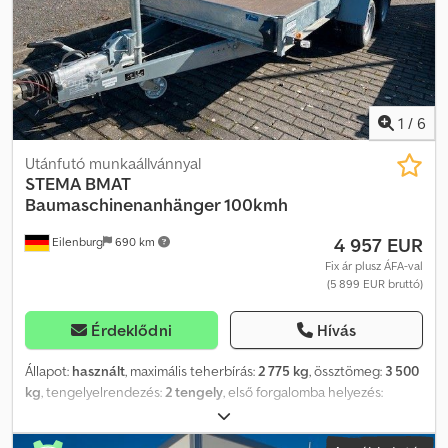
mélynyomású pótkocsi, gyártó: STEMA, típus: SySTEMA ST .2,
össztömeg: 2 700 kg, ráfutófékes, 3,01 m x 1,83 m, 100 km/h ...és még
sok más. Az esetleges hibákért és közbenső értékesítésért a
változtatás jogát fenntartjuk. Crodpfx Abjyqdr Dexef
1
/
6
Utánfutó munkaállvánnyal
STEMA
BMAT
Baumaschinenanhänger 100kmh
4 957 EUR
Eilenburg
690 km
Fix ár plusz ÁFA-val
(5 899 EUR bruttó)
Érdeklődni
Hívás
Állapot:
használt
, maximális teherbírás:
2 775 kg
, össztömeg:
3 500
kg
, tengelyelrendezés:
2 tengely
, első forgalomba helyezés:
02/2026
, raktér hossza:
3 530 mm
, rakodótér szélesség:
1 650 mm
,
teljes szélesség:
2 435 mm
, teljes magasság:
2 130 mm
, A15