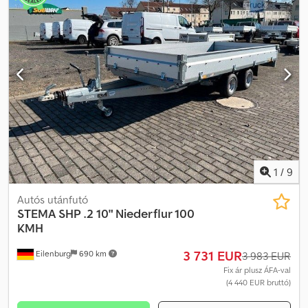
1
/
9
Autós utánfutó
STEMA
SHP .2 10" Niederflur 100
KMH
3 731 EUR
Eilenburg
690 km
3 983 EUR
Fix ár plusz ÁFA-val
(4 440 EUR bruttó)