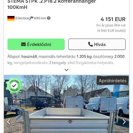
STEMA
STPK .2.P18.2 Kofferanhänger
100KmH
4 151 EUR
Eilenburg
690 km
Fix ár plusz ÁFA-val
(4 940 EUR bruttó)
Érdeklődni
Hívás
Állapot:
használt
, maximális teherbírás:
1 205 kg
, össztömeg:
2 000
kg
, tengelyelrendezés:
2 tengely
, első forgalomba helyezés:
03/2026
, raktér hossza:
2 940 mm
, rakodótér szélesség:
1 570 mm
,
raktérmagasság:
1 840 mm
, teljes szélesség:
2 050 mm
, teljes
Apróhirdetés
magasság:
2 405 mm
, A43 GW26PGA00760, STEMA gyártmányú
dobozos utánfutó, típus: STPK .2.P18.2, P-Box, WSETK0P04
Össztömeg: 2.000 kg, alacsony padlós, 2 szárnyas ajtó, belméret:
3,05 m × 1,55 m × 1,95 m stb. Doboz: szellőzőnyílások az optimális
szellőzéshez * 15 mm vastag többrétegű rétegeltlemez fehér PVC
bevonattal * Alumínium profilok variálható rögzítési pontokkal *
Ajtóváltozat: szárnyas ajtók * Elektro-galvanizált ajtózsanérok *
Zárható rúdzár * Toló- és mozgató fogantyúk Cedsyqdtnjpfx
Abxjrf Rakfelület és padló: egybefüggő, csúszásmentes és vízálló