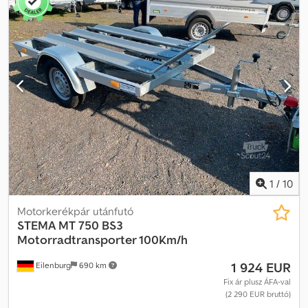
500 kg, önfékezős, magasrakterű pótkocsi, elektromos szivattyú,
alumínium burkolat, hátsó lengő oldalfal. Az elírás és az időközi
értékesítés jogát fenntartjuk, a jármű nincs előkészítve.
1
/
10
Motorkerékpár utánfutó
STEMA
MT 750 BS3
Motorradtransporter 100Km/h
1 924 EUR
Eilenburg
690 km
Fix ár plusz ÁFA-val
(2 290 EUR bruttó)