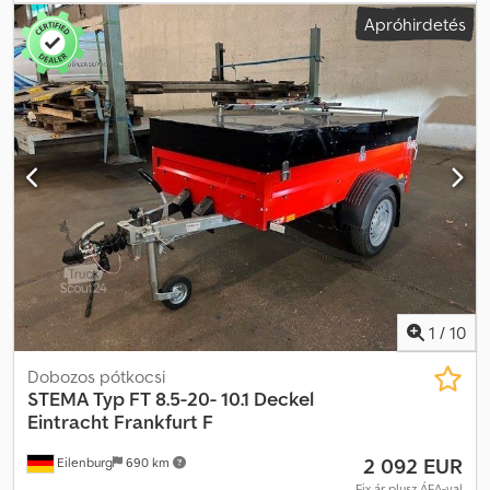
raktérmagasság:
200 mm
, teljes szélesség:
2 035 mm
, teljes
Apróhirdetés
magasság:
2 130 mm
, A45 GW26G000189, Építőgép-szállító
pótkocsi, gyártó: STEMA, típus: BMAT .2, Össztömeg: 2 700 kg, acél
felhajtórámpákkal, ráfutófékes, 100 km/h engedély, 3,01 m x 1,40 m
platóméret. 100 km/h-nál használható lengéscsillapítók beépítve*
Tandem mélybölcsős pótkocsi igény szerint STEMA V-
vontatófejjel vagy központi csővel * Hegesztett és merítéssel
tüzihorganyzott, masszív acéllemezből készült alváz * 3 mm vastag,
hegesztett fekete acéllemezből készült első és oldalfalak * 20 cm
magas, hegesztett oldalfalak * Folyamatos, 18 mm vastag rétegelt
lemez padló, igény esetén plusz 3 mm vastag alumínium bordázott
lemez padlóval Credpfx Asyqdqmsbxsf * Járható acél sárvédők a
könnyű fel- és leszállásért * 2 hosszanti tartó az optimális
teherelosztás érdekében ...és még sok más. A tévedés és az
időközbeni értékesítés jogát fenntartjuk.
1
/
10
Dobozos pótkocsi
STEMA
Typ FT 8.5-20- 10.1 Deckel
Eintracht Frankfurt F
2 092 EUR
Eilenburg
690 km
Fix ár plusz ÁFA-val