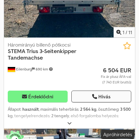
rétegeltlemez padló * 12 mm vastag * További keresztirányú
tartók a padló alátámasztásához Világítás: 13 pólusú csatlakozó, EU
felszereltség * Modern multifunkciós világítás * Hátsó ködlámpa *
Tolatólámpa * Helyzetjelző lámpák A tévedések és közbenső
értékesítés joga fenntartva.
1
/
11
Háromirányú billenő pótkocsi
STEMA
Trius 3-Seitenkipper
Tandemachse
6 504 EUR
Eilenburg
690 km
Fix ár plusz ÁFA-val
(7 740 EUR bruttó)
Érdeklődni
Hívás
Állapot:
használt
, maximális teherbírás:
2 564 kg
, össztömeg:
3 500
kg
, tengelyelrendezés:
2 tengely
, első forgalomba helyezés:
01/2024
, raktér hossza:
3 015 mm
, rakodótér szélesség:
1 850 mm
,
raktérmagasság:
345 mm
, teljes szélesség:
4 049 mm
, teljes
Apróhirdetés
magasság:
2 015 mm
, A4 Gw26GA00043 Crjdpfx Abjym Ihuoxsf 3