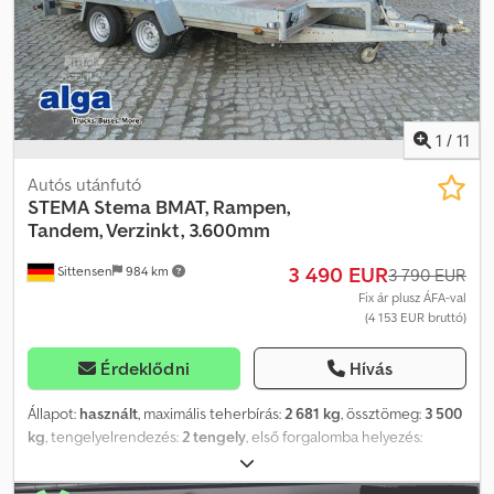
Amennyiben új TÜV vizsgát szeretne, partnerműhelyeink ajánlatot
készítenek Önnek. A jármű feliratozható és/vagy reklámmal
ragasztható. Általános szállítási és fizetési feltételeink érvényesek.
Szívesen készítünk finanszírozási vagy lízing ajánlatot ehhez a
járműhöz. Kérjük, keressen minket!
1
/
11
Autós utánfutó
STEMA
Stema BMAT, Rampen,
Tandem, Verzinkt, 3.600mm
3 490 EUR
Sittensen
984 km
3 790 EUR
Fix ár plusz ÁFA-val
(4 153 EUR bruttó)
Érdeklődni
Hívás
Állapot:
használt
, maximális teherbírás:
2 681 kg
, össztömeg:
3 500
kg
, tengelyelrendezés:
2 tengely
, első forgalomba helyezés:
08/2021
, raktér hossza:
3 600 mm
, rakodótér szélesség:
1 800 mm
,
raktérmagasság:
200 mm
, teljes szélesség:
2 400 mm
, teljes