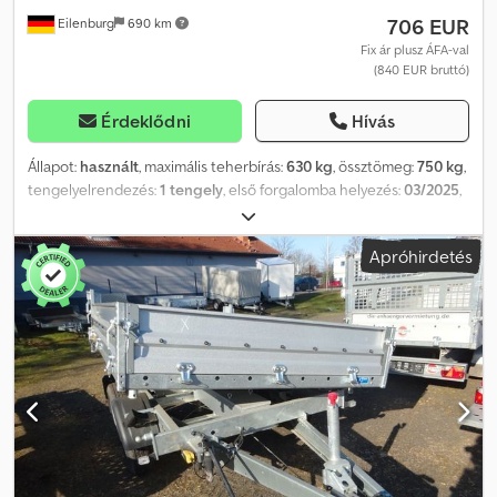
706 EUR
Eilenburg
690 km
Fix ár plusz ÁFA-val
(840 EUR bruttó)
Érdeklődni
Hívás
Állapot:
használt
, maximális teherbírás:
630 kg
, össztömeg:
750 kg
,
tengelyelrendezés:
1 tengely
, első forgalomba helyezés:
03/2025
,
raktér hossza:
2 070 mm
, rakodótér szélesség:
1 145 mm
,
raktérmagasság:
330 mm
, teljes szélesség:
1 495 mm
, teljes
Apróhirdetés
magasság:
870 mm
, A62 GW26RGA30254, típus FT 7.5-20-10.1,
nyitott plató, WSE01AKC7, megengedett össztömeg 750 kg, 100
km/h, támasztókerék felszerelve ...és sok más. A jármű nem
felújított. Az elírás és az időközi értékesítés jogát fenntartjuk.
Codpfjyqdrkox Abxjrf