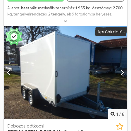
Állapot:
használt
, maximális teherbírás:
1 955 kg
, össztömeg:
2 700
kg
, tengelyelrendezés:
2 tengely
, első forgalomba helyezés:
03/2026
, raktér hossza:
2 940 mm
, rakodótér szélesség:
1 810 mm
,
raktérmagasság:
1 890 mm
, teljes szélesség:
2 310 mm
, teljes
Apróhirdetés
magasság:
2 415 mm
, A44 GW26PGA00230, zárt pótkocsi gyártó:
STEMA, típus: STPK.2.P18.2, P-Box, össztömeg: 2 700 kg, mélyágyas,
ráfutófékes, 2 szárnyas ajtó, 3,05 m x 1,55 m x 1,89 m. A tévedések és
az időközi értékesítés jogát fenntartjuk. Cjdpfeyqdrqox Abxjrf
1
/
8
Dobozos pótkocsi