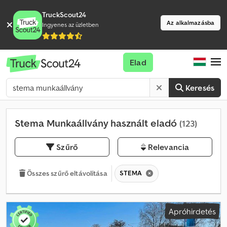
TruckScout24
Az alkalmazásba
Ingyenes az üzletben
Elad
Keresés
Stema Munkaállvány használt eladó
(123)
Szűrő
Relevancia
STEMA
Összes szűrő eltávolítása
Apróhirdetés