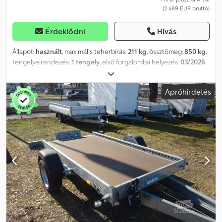
(2 489 EUR bruttó)
Érdeklődni
Hívás
Állapot:
használt
, maximális teherbírás:
211 kg
, össztömeg:
850 kg
,
tengelyelrendezés:
1 tengely
, első forgalomba helyezés:
03/2026
,
raktér hossza:
2 070 mm
, rakodótér szélesség:
1 080 mm
, teljes
szélesség:
1 495 mm
, teljes magasság:
1 150 mm
, A57
Apróhirdetés
GW26GA01495, Az Eintracht Frankfurt játékosainak aláírásai
utólag átlátszó lakkréteggel bevonva Termékinformációk "STEMA
FT 8.5-20-10.1B", tartalmaz támaszkereket és lengéscsillapítót 100
km/h-ra megerősítéssel* optimális úttartás a stabil alváznak és
biztonsági V-vonórúdnak köszönhetően * erős, gumirugózású
tengely független kerékfelfüggesztéssel * karbantartásmentes
kompakt kerékcsapágy * masszív oldalfalak dupla
korrózióvédelemmel a GALVALUME (alumínium-cink bevonat)
révén * nagy és erős rögzítő kampók a rakomány rögzítéséhez
(modellfüggő) * masszív öntöttacél sarokemelő zárrendszer
(modellfüggő) * csúszásgátló, vízálló rétegeltlemez padló *
körben védett multifunkciós világítás * fedéllel együtt
Crodpjyqdq Hjfx Abxef STEMA gyártmányú alacsony nyerges