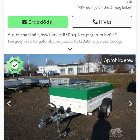
Fix ár
(ÁFA nem jeleníthető meg külön)
Érdeklődni
Hívás
Állapot:
használt
, össztömeg:
650 kg
, tengelyelrendezés:
1
tengely
, első forgalomba helyezés:
05/2020
, teljes szélesség:
1 520 mm
, teljes magasság:
1 920 mm
, Gyártási év:
2020
, * 4900,- €
* Stema Airstream Retro lakókocsi, kézzel készített * Rögzített
Apróhirdetés
ágy * Gázcsatlakozás * Napkollektor * Pótkerék * Előtető Crodpfx
Absyytywoxof * Elektromos rendszer: 12V - 24V * Méretek: 270 cm
(hossz) x 152 cm (szélesség) x 192 cm (magasság) * Ágy méretei:
190 cm (hossz) x 145 cm (szélesség) NYITVATARTÁS Hétfőtől
péntekig 9:00 - 17:00 óráig (előzetes egyeztetés alapján...)
KAPCSOLATI ADATOK Telefon: WhatsApp E-mail: Átszállítási és
vámjelzési táblák (export szám) nálunk kaphatók. A hibák, nyomdai
hibák és az előzetes értékesítés fenntartva. A műszaki adatok és a
felszereltség jellemzői külön ellenőrizendők. A szerződés szerinti
állapot kizárólag az, amelyet a vásárláskor a helyszínen
megvizsgáltak és írásban megerősítettek. Kérjük, egyeztessen
időpontot...