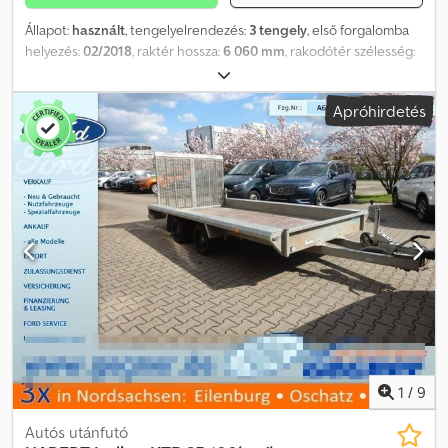
Állapot:
használt
, tengelyelrendezés:
3 tengely
, első forgalomba
helyezés:
02/2018
, raktér hossza:
6 060 mm
, rakodótér szélesség:
2 200 mm
, raktérmagasság:
300 mm
, A tévedések és a közbenső
értékesítés jogát fenntartjuk! Belső szám: 1448. FELSZERELTSÉG *
Apróhirdetés
Platformos pótkocsi * 3 tengely * Kitámasztó kerék Crsdpfx
Aovwh U Sokaef * AL-KO vonófej * Körben oldallécek ... és sok más.
----A jármű előkészítetlen állapotban van! Országos kiszállítás felár
ellenében lehetséges. A tévedések és a közbenső értékesítés
joga fenntartva. Szívesen beszámítjuk régi járművét. Finanszírozás
/ lízing akár önerő nélkül is lehetséges! További kérdése van?
Szívesen adunk tanácsot!
1
/
9
Autós utánfutó