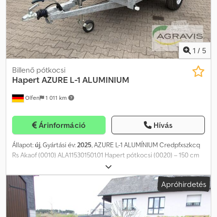
trailer-shop.de oldalon Szerzői jog – Védjegy 2026/02
1
/
5
Billenő pótkocsi
Hapert
AZURE L-1 ALUMINIUM
Olfen
1 011 km
Árinformáció
Hívás
Állapot:
új
, Gyártási év:
2025
, AZURE L-1 ALUMÍNIUM Credpfxszkcq
Rs Akaof (0010) ALA115301501.01 Hapert pótkocsi (0020) – 150 cm
széles (0030) – 1500 kg megengedett össztömeg (0040) –
185R14C gumiabroncsok (0050) – Speciálisan tervezett oldalfal-
Apróhirdetés
zsanérok a (0060) rakományháló egyszerű rögzítéséhez (0070) –
Rétegelt lemezből készült padló, (0080) 15 mm-es csúszásgátló
felülettel (0090) – TÜV által vizsgált és beépített (0100)
rakományrögzítő rendszer (0110) – Csavarozott, V-alakú vonófej