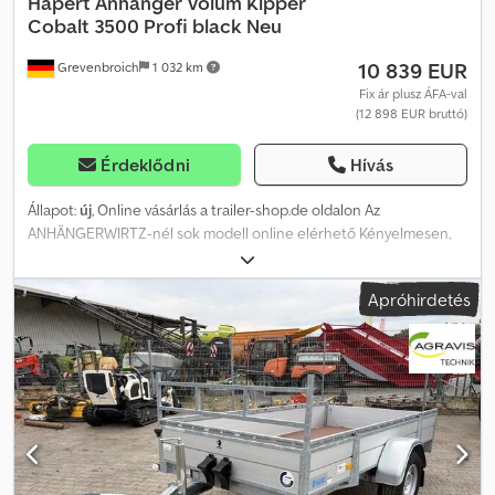
Hapert Anhänger
Volum Kipper
Cobalt 3500 Profi black Neu
10 839 EUR
Grevenbroich
1 032 km
Fix ár plusz ÁFA-val
(12 898 EUR bruttó)
Érdeklődni
Hívás
Állapot:
új
, Online vásárlás a trailer-shop.de oldalon Az
ANHÄNGERWIRTZ-nél sok modell online elérhető Kényelmesen,
éjjel-nappal, online 24/7 vásárolhat Személyes átvétel vagy házhoz
szállítás 😊 Az online átvételi piac új utánfutójához erős márkákat
Apróhirdetés
kínál! Több mint 850 új utánfutó raktáron Több mint 130 használt
utánfutó folyamatos kínálatban Nem kötelező érvényű példa:
Hapert Cobalt 330c180x80cm parabolarugózással Professzionális
csomagban: alumínium rámpák, lehajtható támaszok, 40/40 fekete
oldalfal-felépítmény billenő funkcióval, szerszámos láda, profi
támasztókerék Számla, feltüntetett ÁFA – Garancia – Utánfutó
kereskedés több mint 35 éve Értékesítés, telefonos
rendelésfelvétel nyitvatartási időben hétfő-péntek Cedpjygvt
Eefx Akaorf továbbá a nap 24 órájában online áruházunkban a