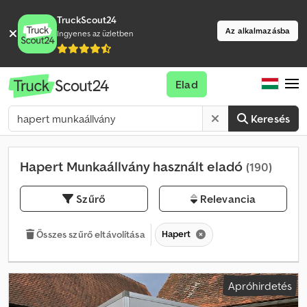
TruckScout24
Az alkalmazásba
Ingyenes az üzletben
Elad
Keresés
Hapert Munkaállvány használt eladó
(190)
Szűrő
Relevancia
Hapert
Összes szűrő eltávolítása
Apróhirdetés