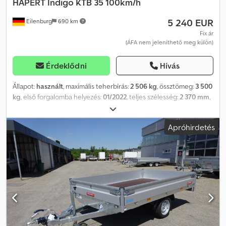
HAPERT
Indigo KTB 35 100km/h
5 240 EUR
Eilenburg
690 km
Fix ár
(ÁFA nem jeleníthető meg külön)
Érdeklődni
Hívás
Állapot:
használt
, maximális teherbírás:
2 506 kg
, össztömeg:
3 500
kg
, első forgalomba helyezés:
01/2022
, teljes szélesség:
2 370 mm
,
teljes magasság:
1 865 mm
, A tévedések és az előzetes
értékesítés jogát fenntartjuk! Belső szám: A69. A jármű nincs
Apróhirdetés
felkészítve! Országos kiszállítás felár ellenében lehetséges. A
tévedések és az előzetes értékesítés jogát fenntartjuk. Szívesen
beszámítjuk járművét. Finanszírozás / lízing akár önerő nélkül is
lehetséges! További kérdése van? Szívesen adunk tanácsot!
Crjdpfxey Aikdj Akaof