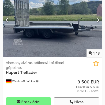
Karbantartásmentes gumirugós tengellyel felszerelt alváz - 195/50
R13 C gumiabroncsok - Horganyzott V vontatórúd Credpfxezdkk
Es Akaof - Ráfutófék tolatóautomatikával és gömbcsatlakozóval -
Teljesen gumírozott, fémfelnivel szerelt támasztókerék - 12V-os
világítás 13 pólusú csatlakozóval és tolatólámpával - Masszív, kiváló
minőségű acélprofilból készült teljesen tűzihorganyzott váz -
Csúszásmentes bevonatú multiplex padlólemez - Kb. 300 mm
magas alumínium oldalfalak - Minden oldalfal lehajtható és
levehető - Feszítőzárak - 4 sarokoszlop ponyvatartóval - 6
süllyesztett rögzítőszerelvény a padlókeretben (A képek feláras
tartozékokat is tartalmazhatnak! Nyomdai hibákért,
1
/
8
változtatásokért és tévedésekért felelősséget nem vállalunk!)
Alacsony alvázas pótkocsi építőipari
gépekhez
Hapert
Tieflader
3 500 EUR
Warstein
946 km
Fix ár plusz ÁFA-val
(4 165 EUR bruttó)
Érdeklődni
Hívás