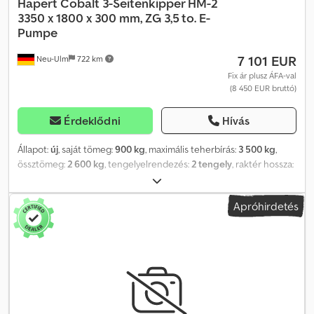
Hapert
Cobalt 3-Seitenkipper HM-2
3350 x 1800 x 300 mm, ZG 3,5 to. E-
Pumpe
7 101 EUR
Neu-Ulm
722 km
Fix ár plusz ÁFA-val
(8 450 EUR bruttó)
Érdeklődni
Hívás
Állapot:
új
, saját tömeg:
900 kg
, maximális teherbírás:
3 500 kg
,
össztömeg:
2 600 kg
, tengelyelrendezés:
2 tengely
, raktér hossza:
3 350 mm
, rakodótér szélesség:
1 800 mm
, raktérmagasság:
300
mm
, rakodótér térfogata:
1,8 m³
, szín:
egyéb
, építési magasság:
Apróhirdetés
1 020 mm
, munkaszélesség:
1 860 mm
, Gyártó: Hapert Típus:
Cobalt 3 oldalas billenős utánfutó HM-2 Megengedett össztömeg:
3500 kg Hasznos teher: 2600 kg Saját tömeg: 900 kg Raktér
mérete: 3350 x 1800 x 300 mm Gumiabroncs: 195/50 R13C
Rakodási magasság: 690 mm Elektrohidraulikus rendszerrel Kézi
szivattyúval Rámpakettet tartalmaz: 2 beépített alumínium rámpa,
2 támasztóláb 3 oldalas billenős utánfutó - Alváz teljesen
hegesztett és forró galvanizált - Alacsony alváz 195/50 R13