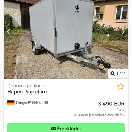
1
/
11
Dobozos pótkocsi
Hapert
Sapphire
3 490 EUR
Ellingen
669 km
Fix ár
(ÁFA nem jeleníthető meg külön)
Érdeklődni