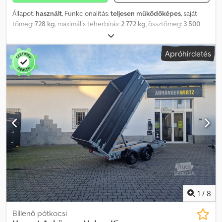
Állapot:
használt
, Funkcionalitás:
teljesen működőképes
, saját
tömeg:
728 kg
, maximális teherbírás:
2 772 kg
, össztömeg:
3 500
kg
, tengelyelrendezés:
2 tengely
, következő vizsga (TÜV):
04/2027
,
raktér hossza:
3 020 mm
, rakodótér szélesség:
1 510 mm
,
Apróhirdetés
raktérmagasság:
160 mm
, felfüggesztés:
egyéb
, abroncs méret:
155/70R13C
, gumiabroncs állapota:
80 százalék
, pótkocsi fék:
fékezett pótkocsi
, Gyártási év:
2017
, Hapert mélynyerges
utánfutó, 3,5 t. -> Használt gépszállító pótkocsi -> 19% ÁFA az
árban benne van és feltüntetésre kerül, 3 500,- € nettó -> Első
forgalomba helyezés: 2016.10.27. -> Következő műszaki: 2017.04. ->
Raktér mérete: 302 x 151 x 16 cm -> Megengedett össztömeg:
3500 kg -> Saját tömeg kb.: 728 kg -> ☝️ Egy darabból álló, extra
hosszú rámpa 196 cm -> Abroncsok: 155/70R12C – 80% ->
Alumínium cseppmintás lemez a padlón -> Masszív, süllyesztett
rögzítőfülek, 3-3 db jobbra és balra -> Műszakilag átvizsgált,
azonnal üzemkész Csdozf H Ivepfx Akasrf
1
/
8
Billenő pótkocsi