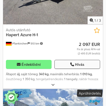
1
/
3
Autós utánfutó
Hapert
Azure H-1
2 097 EUR
Pfarrkirchen
510 km
Fix ár plusz ÁFA-val
(2 495 EUR bruttó)
Érdeklődni
Hívás
Állapot:
új
, saját tömeg:
340 kg
, maximális teherbírás:
1 010 kg
,
össztömeg:
1 350 kg
, tengelyelrendezés:
1 tengely
, raktér hossza:
2 600 mm
, rakodótér szélesség:
1 500 mm
, raktérmagasság:
300
mm
, abroncs méret:
195/50 R13 C
, szín:
ezüst
, 1 tengelyes
Apróhirdetés
személygépkocsi magasrakterű utánfutó, gyártó: Hapert, típus:
Azure H-1, belső méretek kb. (H x Sz x M): 2600 x 1500 x 300 mm,
megengedett össztömeg: 1350 kg Felszereltség: -