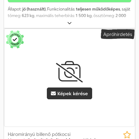
Állapot:
jó (használt)
, Funkcionalitás:
teljesen működőképes
, saját
tömeg:
623 kg
, maximális teherbírás:
1 500 kg
, össztömeg:
2 000
kg
, tengelyelrendezés:
1 tengely
, első forgalomba helyezés:
11/2023
, következő vizsga (TÜV):
11/2027
, maximális sebesség:
100
Apróhirdetés
km/h
, pótkocsi fék:
fékezett pótkocsi
, Eladásra kínálom a Hapert
Sapphire L-1 (C21B) típusú, dobozos pótkocsimat, mely 100 km/h-
ás engedéllyel rendelkezik, 2023 novemberében lett először
forgalomba helyezve, és a műszaki vizsgája 2027 novemberéig
érvényes. A pótkocsi jó állapotban van, és csak néhány kisebb
használati nyom található rajta. A cégemnél alkalomszerűen
quadok szállítására használtam. A pontos adatok a forgalmi
engedélyben és a típustáblák fényképein találhatók. Crodpezq
Sw Hjfx Akaef Belső méretek: H=255 cm, Sz=154 cm, M=150 cm. A
Képek kérése
hátsó rész zárható, és támasztóval rendelkezik. Ezen felül,
ajándékba adok egy Triburg pótkocsi zárat is. Az új ára kb. 6000
euró volt. Kérdések esetén vagy komoly érdeklődés esetén
keressenek bátran. Áfa nem különítendő ki!
Háromirányú billenő pótkocsi