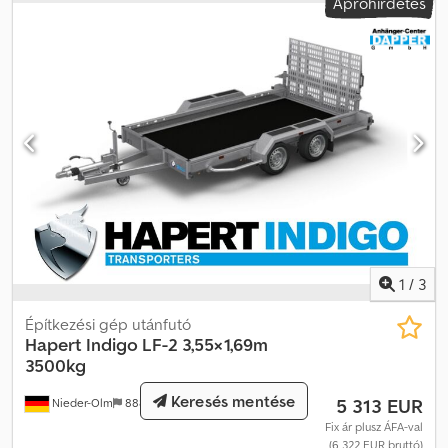
Apróhirdetés
és biztosítási lehetőségek - TÜV által bevizsgált HAPERT
rakományrögzítő rendszer - 14 süllyesztett, a vázba integrált
rögzítőgyűrű DIN szabvány szerint, 1000 dAN (kg)
terhelhetőséggel gyűrűnként Dokumentumok és szállítási
költségek - szállítási költség már benne van az árban - tartalmazza
a forgalmi engedély (II. rész) Csdpfx Akei A D S Dsasrf - tartalmazza
a COC-dokumentumot (EU megfelelőségi tanúsítvány) -
nincsenek további, nem kívánt költségek - teherbírás csökkentés
felár ellenében lehetséges (csak TÜV díj) További ajánlatokat és
információkat weboldalunkon talál. Mivel nem linkelhetem, kérjük,
írja be a keresőjébe: „Dapper Anhänger”. A fotók opcionális
tartozékokat is ábrázolhatnak. A tévedések, változások és
előzetes értékesítés jogát fenntartjuk.
1
/
3
Építkezési gép utánfutó
Hapert
Indigo LF-2 3,55×1,69m
3500kg
Keresés mentése
5 313 EUR
Nieder-Olm
888 km
Fix ár plusz ÁFA-val
(6 322 EUR bruttó)