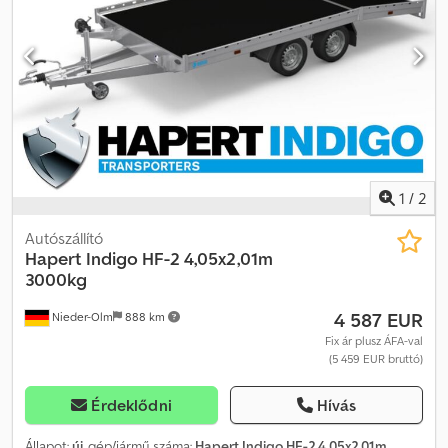
támasztókerék Csavarozott V vonórúd 4 kivehető sarokoszlop 400
mm magas alumínium oldalfalak beépített zárakkal Lehajtható
homlokfal Vonóhorgok az alvázon 195/50R13 C gumik fekete
felnivel Járműpapírokkal együtt Opcionális tartozékok és
felszereltség ehhez az utánfutóhoz: - Alul, a plató alatt integrált
alumínium rámpák - Hátsó támasztók - Elülső rács hosszú anyagok
szállításához - 100 km/h engedély lengéscsillapítóval -
Rögzítősínek, lehorgonyzó sínek, további rakományrögzítés,
elválasztó rúd, spanifer stb. - Az új utánfutó forgalomba helyezése
a közlekedési hatóságnál
1
/
2
Autószállító
Hapert
Indigo HF-2 4,05x2,01m
3000kg
4 587 EUR
Nieder-Olm
888 km
Fix ár plusz ÁFA-val
(5 459 EUR bruttó)
Érdeklődni
Hívás
Állapot:
új
, gép/jármű száma:
Hapert Indigo HF-2 4,05x2,01m