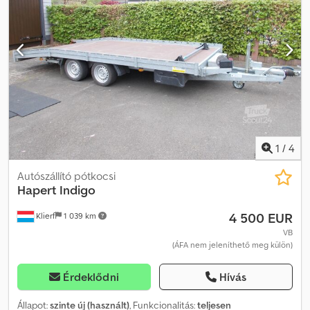
(fék nélküli, (0120) cső alakú vonófejjel) (0130) – Teljesen
hegesztett és forró cinkezett (0140) alváz (0140) – Masszív,
lehajtható támasztókerék (0150) – Kivehető elülső rács, 40 cm
magas (0160) – Számos, opcionális kiegészítő elérhető (0170) –
Alumínium oldalfalak, „Combi (0180) Protect Rail” oldalsó és elülső
védelemmel (0190) – Alumínium hátsó ajtó „HAPERT” (0200)
zárrendszerrel
1
/
4
Autószállító pótkocsi
Hapert
Indigo
4 500 EUR
Klierf
1 039 km
VB
(ÁFA nem jeleníthető meg külön)
Érdeklődni
Hívás
Állapot:
szinte új (használt)
, Funkcionalitás:
teljesen