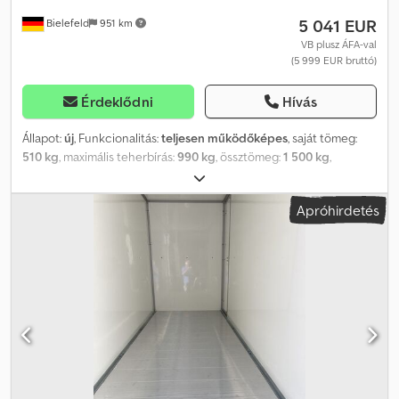
5 041 EUR
Bielefeld
951 km
VB plusz ÁFA-val
(5 999 EUR bruttó)
Érdeklődni
Hívás
Állapot:
új
, Funkcionalitás:
teljesen működőképes
, saját tömeg:
510 kg
, maximális teherbírás:
990 kg
, össztömeg:
1 500 kg
,
tengelyelrendezés:
1 tengely
, raktér hossza:
2 500 mm
, rakodótér
szélesség:
1 500 mm
, raktérmagasság:
1 500 mm
, szín:
fehér
, *ÚJ
Apróhirdetés
JÁRMŰ* Hapert Sapphire L 1 100 km/h 1500 kg megengedett
össztömeg 510 kg saját tömeg 990 kg hasznos teherbírás Raktér
méret: 2500 x 1500 x 1500 mm Teljes méret: 3880 x 1980 x 2050
mm Rakodási magasság: 580 mm 1 tengely 14 colos abroncsok 15
mm multiplex oldalfalak, műanyag bevonattal Multiplex padló,
csúszásmentes, vízálló bevonattal Belső világítás kapcsolóval Váz
teljesen hegesztett és teljes merülőfürdőben horganyzott 2
manőverező fogantyú Sárvédő támaszokkal felszerelve
Támasztókerék felszerelve Fékezett kivitel, kb. 125 cm hosszú,
csavarozott V-nyak Fedél emelőgázrugókkal Credpfx