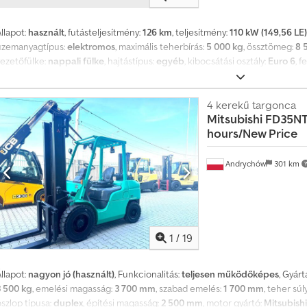
llapot:
használt
, futásteljesítmény:
126 km
, teljesítmény:
110 kW (149,56 LE)
üzemanyagtípus:
elektromos
, maximális teherbírás:
5 000 kg
, össztömeg:
8 
vezetőfülke:
nappali fülke
, hajtástípus:
egyéb
, kibocsátási osztály:
Euro 6
, 
ajánlat nem kötelező érvényű. A tévedés és az időközi értékesítés jogát fe
ktuális napi árfolyam érvényes. Az érvényes valuta a jármű helyszínének pé
erhelhetőség 4-5 t, megengedett össztömeg 6 t-tól, tengelytáv: 3400 mm, fűt
4 kerekű targonca
Mitsubishi
FD35NT 
vezetőoldali légzsák, tolatókamera is tartozék. Dsdpfxszrimze An Ueck
hours/New Price
Andrychów
301 km
1
/
19
llapot:
nagyon jó (használt)
, Funkcionalitás:
teljesen működőképes
, Gyárt
3 500 kg
, emelési magasság:
3 700 mm
, szabad emelés:
1 700 mm
, teher sú
szlop típusa:
duplex
, építési magasság:
2 500 mm
, motor gyártó:
Mitsubish