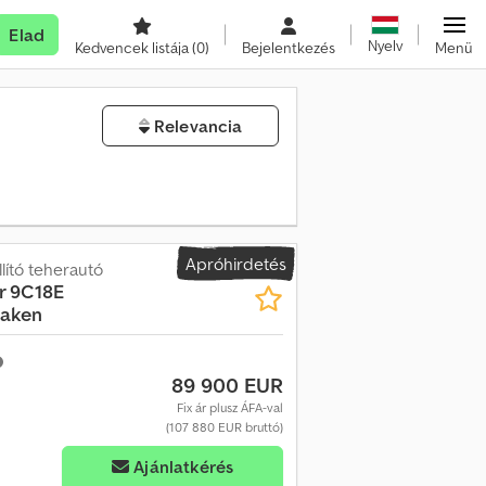
Elad
Nyelv
Kedvencek listája
(0)
Bejelentkezés
Menü
Relevancia
Apróhirdetés
ító teherautó
r 9C18E
Haken
89 900 EUR
Fix ár plusz ÁFA-val
(107 880 EUR bruttó)
Ajánlatkérés