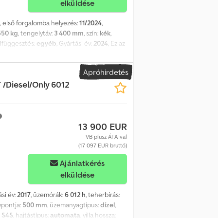
elküldése
, első forgalomba helyezés:
11/2024
,
550 kg
, tengelytáv:
3 400 mm
, szín:
kék
,
felfüggesztés:
egyéb
, Gyártási év:
2024
, Ez az
nntartjuk. Idegen valuta megadása esetén az
nzneme. Tengelyképlet: 4x2, szimpla fülke,
Apróhirdetés
hető visszapillantó tükör, tolatójelző,
/Diesel/Only 6012
13 900 EUR
VB plusz ÁFA-val
(17 097 EUR bruttó)
Ajánlatkérés
elküldése
ási év:
2017
, üzemórák:
6 012 h
, teherbírás:
lypontja:
500 mm
, üzemanyagtípus:
dízel
,
i S4S
, hajtástípus:
automata
, villa hossza: