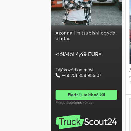
o
Azonnali mitsubishi egyéb
eladás
i
-tól/-től
4,49 EUR
*
e
Tájékozódjon most
Á
+49 201 858 955 07
eladni jutalék nélkül
*hirdetésenként/hónap