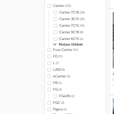
Canter
(120)
t
Canter 7C18
(38)
o
Canter 3C15
(25)
Canter 7C15
(10)
2
Canter 9C18
(8)
Canter 6C15
(4)
Mutass többet
Fuso Canter
(51)
FD
(11)
i
L
(7)
e
L200
(6)
Á
eCanter
(5)
FB
(4)
FG
(3)
FG40N
(2)
FGC
(2)
a
Pajero
(1)