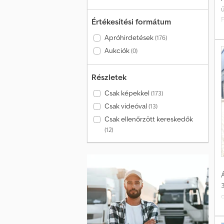
Értékesítési formátum
Apróhirdetések
(176)
Aukciók
(0)
K
2
j
Részletek
M
Csak képekkel
(173)
Csak videóval
(13)
Csak ellenőrzött kereskedők
(12)
o
Á
o
t