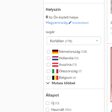
Helyszín
Az Ön észlelt helye:
Magyarország
(módosítani)
Á
sugár:
Korlátlan
(176)
Németország
(128)
Hollandia
(15)
Ausztria
(13)
Olaszország
(7)
Belgium
(4)
n
Mutass többet
Állapot
é
Új
(12)
Használt
(164)
Á