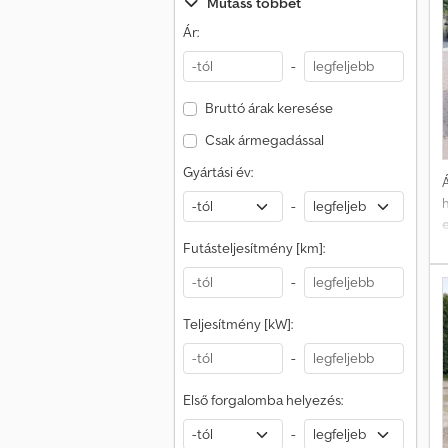
Mutass többet
l
Ár:
-
Bruttó árak keresése
Csak ármegadással
Gyártási év:
Á
h
-
Futásteljesítmény [km]:
U
-
t
Teljesítmény [kW]:
k
-
Első forgalomba helyezés:
-