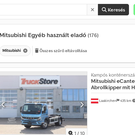
Keresés
Mitsubishi Egyéb használt eladó
(176)
Mitsubishi
Összes szűrő eltávolítása
Kampós konténerszáll
Mitsubishi
eCante
Abrollkipper mit 
Laakirchen
435 km
1
/
10