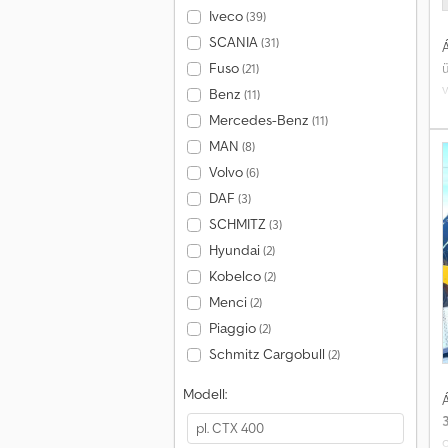
Iveco
(39)
SCANIA
(31)
Á
Fuso
(21)
Benz
(11)
Mercedes-Benz
(11)
a
MAN
(8)
t
Volvo
(6)
DAF
(3)
SCHMITZ
(3)
Hyundai
(2)
Kobelco
(2)
Menci
(2)
Piaggio
(2)
Schmitz Cargobull
(2)
Modell:
Á
o