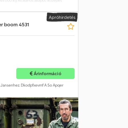
 45 000 kg Általános állapot: közepes
rmációért forduljon Corne van Dueren den
Apróhirdetés
er boom 4531
Árinformáció
.J. Jansenhez. Dkodpfxevmf A So Apqer