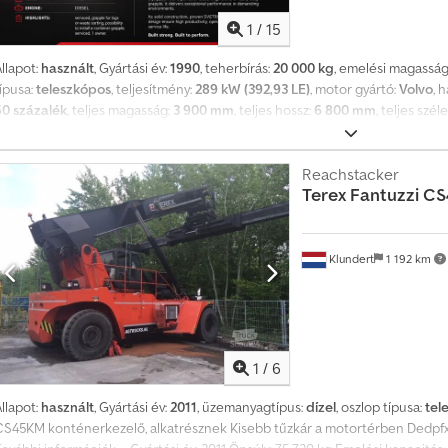
1
/
15
llapot:
használt
, Gyártási év:
1990
, teherbírás:
20 000 kg
, emelési magasság
ípusa:
teleszkópos
, teljesítmény:
289 kW (392,93 LE)
, motor gyártó:
Volvo
, 
50 százalék
, teljes magasság:
3 900 mm
, teljes hossz:
6 800 mm
, teljes szél
központosított kenőrendszer, összkerékhajtás
, = További opciók és tarto
Szervokormány = További információk = Általános információk A gyártás év
száma: 6 Motorteljesítmény: 12.130 cc Dsdpfx Aszp Iv Nepqekr Sebességvált
Reachstacker
Terex
Fantuzzi C
típusa: Volvo in-line Gumiabroncs mérete: 18.00x25 Gumiabroncs profilja:
50.000 kg TELJES ÖSSZTÖMEG: 70.000 kg Garancia Garancia: 1 hónap
Klundert
1 192 km
1
/
6
llapot:
használt
, Gyártási év:
2011
, üzemanyagtípus:
dízel
, oszlop típusa:
tel
CS45KM konténerkezelő, alkatrésznek Kisebb tűzkár a motortérben Dedpfxs