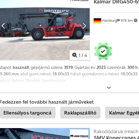
Kalmar
DRG450-6
Hamburg
976 km
1
/
4
llapot:
használt
, gép/jármű száma:
3519
, Gyártási év:
2023
, üzemórák:
300 h
15 260 mm
, első gumi méret:
18.00x33
, hátsó gumiabroncs méret:
18.00x33
gyártó: Kalmar Dkodpfx Apexfxwisqsr
Fedezzen fel további használt járműveket
Ellensúlyos targoncá
Raklapszállító
Kalmar Egyé
Rakodódaruk (reach 
SMV Konecranes