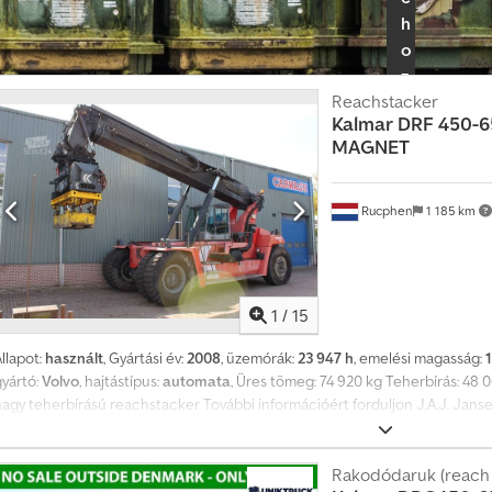
h
o
z
á
Reachstacker
Kalmar
DRF 450-6
s
MAGNET
h
i
r
Rucphen
1 185 km
d
e
t
é
1
/
15
s
llapot:
használt
, Gyártási év:
2008
, üzemórák:
23 947 h
, emelési magasság:
gyártó:
Volvo
, hajtástípus:
automata
, Üres tömeg: 74 920 kg Teherbírás: 48
nagy teherbírású reachstacker További információért forduljon J.A.J. Jans
Rakodódaruk (reach 