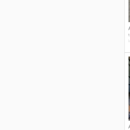
Á
4
Á