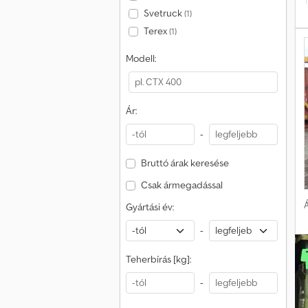
T
Svetruck
(1)
Terex
(1)
Modell:
Ár:
-
Bruttó árak keresése
Csak ármegadással
Á
Gyártási év:
-
Teherbírás [kg]:
-