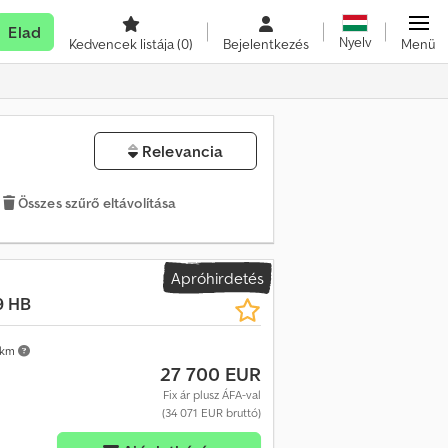
Elad
Nyelv
Kedvencek listája
(0)
Bejelentkezés
Menü
Relevancia
Összes szűrő eltávolítása
Apróhirdetés
9 HB
 km
27 700 EUR
Fix ár plusz ÁFA-val
(34 071 EUR bruttó)