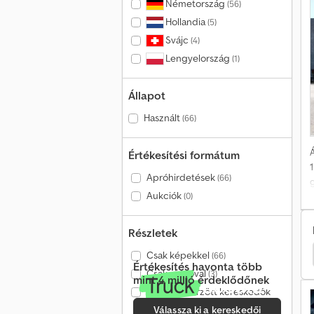
Németország
(56)
Hollandia
(5)
Svájc
(4)
Lengyelország
(1)
Állapot
Használt
(66)
Á
Értékesítési formátum
Apróhirdetések
(66)
Aukciók
(0)
Részletek
Oldalmáglyázó
Kalmar Máglyázó
Smv Máglyázó
Csak képekkel
(66)
Értékesítés havonta több
Csak videóval
(3)
mint 4 millió érdeklődőnek
Csak ellenőrzött kereskedők
(31)
Válassza ki a kereskedői