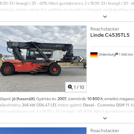
8.00-33 / levegő / 20 - 40% Hátul gumiabroncs: 2 x 18.00-33 / levegő / 20 -
szivárgás, eladás raktárról a szállítási és kezelési költségek megtakarítás
nformációk = Emelési kapacitás: 45 000 kg Általános állapot: átlagos Műsza
Optikai állapot: átlagos Első abroncsok állapota: 20 - 40% Hátsó abroncsok 
Hátsó abroncsok: 18.00-33 További információért kérjük, vegye fel a kapcs
Reachstacker
Linde
C4535TL5
Oldenburg
1 040 km
1
/
10
llapot:
jó (használt)
, Gyártási év:
2007
, üzemórák:
10 800 h
, emelési magass
teljesítmény:
246 kW (334,47 LE)
, motor gyártó:
Diesel - Cummins QSM 11
, 
Első gumiabroncsok: 4 x 18.00 x 33 / levegő / 40–60% Hátsó gumiabroncsok: 
állapotban működik és üzemel Oldalirányú eltolás, hátsó munkalámpa, első m
információk = Sebességváltó Fokozatok száma: 27 Súlyok Önsúly: 79 780 kg 
Beépítési magasság: 521 cm Állapot Műszaki állapot: jó Optikai állapot: jó 
Reachstacker