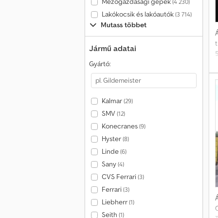
Mezőgazdasági gépek
(4 230)
Lakókocsik és lakóautók
(3 714)
Mutass többet
Á
t
Jármű adatai
Gyártó:
Kalmar
(29)
SMV
(12)
Konecranes
(9)
Hyster
(8)
Linde
(6)
Sany
(4)
CVS Ferrari
(3)
Ferrari
(3)
Á
Liebherr
(1)
Seith
(1)