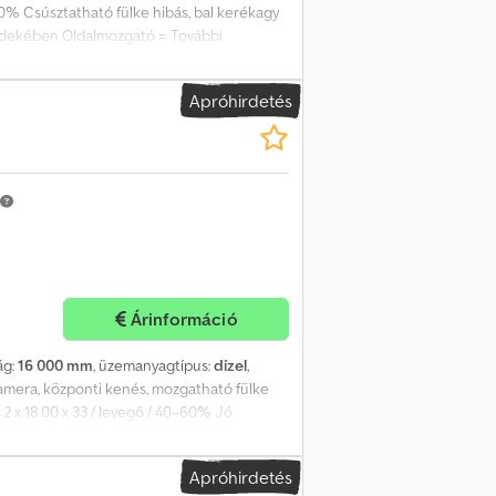
 40% Csúsztatható fülke hibás, bal kerékagy
a érdekében Oldalmozgató = További
ki állapot: átlagos Djdpfsxw Nmfjx Apqekr
állapota: 20 - 40% Első abroncsok: 18.00-33
Apróhirdetés
olatot Marco Levermann-nal.
Árinformáció
ág:
16 000 mm
, üzemanyagtípus:
dízel
,
Kamera, központi kenés, mozgatható fülke
2 x 18.00 x 33 / levegő / 40–60% Jó
unkalámpa, fűtés, teljes fülke = További
Funkcionális Emelési kapacitás: 45 000 kg
Apróhirdetés
További információk Első gumiabroncsok