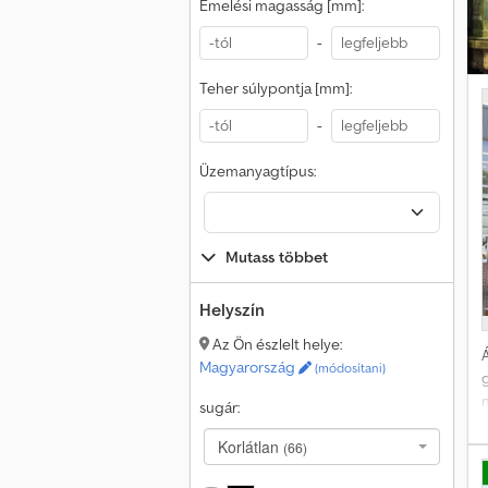
Emelési magasság [mm]:
-
Teher súlypontja [mm]:
-
Üzemanyagtípus:
Mutass többet
Helyszín
Az Ön észlelt helye:
Á
Magyarország
(módosítani)
sugár:
Korlátlan
(66)