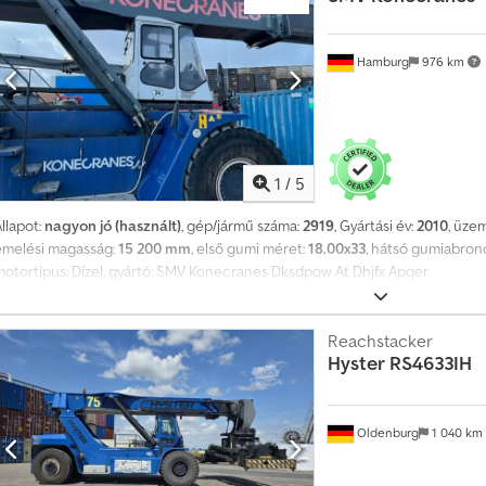
Hamburg
976 km
1
/
5
llapot:
nagyon jó (használt)
, gép/jármű száma:
2919
, Gyártási év:
2010
, üze
emelési magasság:
15 200 mm
, első gumi méret:
18.00x33
, hátsó gumiabron
motortípus: Dízel, gyártó: SMV Konecranes Dksdpow At Dhjfx Apqer
Reachstacker
Hyster
RS4633IH
Oldenburg
1 040 km