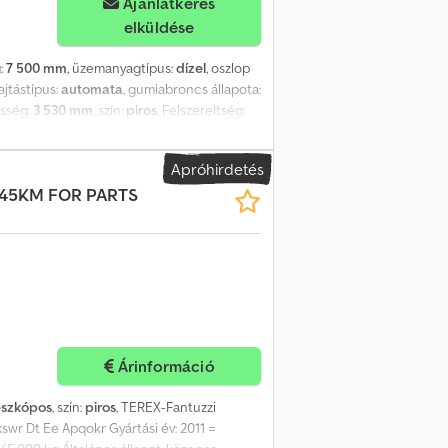
Ajánlatkérés
elküldése
:
7 500 mm
, üzemanyagtípus:
dízel
, oszlop
hajtástípus:
automata
, gumiabroncs állapota:
esség:
3 530 mm
, szín:
piros
, Felszereltség:
zékok = - Rádió - Szerszámdoboz -
e: okt. 1990 Műszaki információk Hengerek
Apróhirdetés
ó: 3 fogaskerekek, Automatikus Motor
S45KM FOR PARTS
 50% Végsebesség: 28 km/h Bruttó tömeg:
Árinformáció
eszkópos
, szín:
piros
, TEREX-Fantuzzi
wr Dt Ee Apqokr Gyártási év: 2011 =