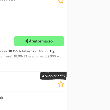
Árinformáció
mórák:
18 155 h
, teherbírás:
45 000 kg
,
cs méret:
18.00x33
, össztömeg:
82 000 kg
,
Apróhirdetés