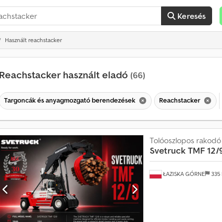
Keresés
Használt reachstacker
Reachstacker használt eladó
(66)
Targoncák és anyagmozgató berendezések
Reachstacker
Tolóoszlopos rakodó
Svetruck
TMF 12/
ŁAZISKA GÓRNE
335