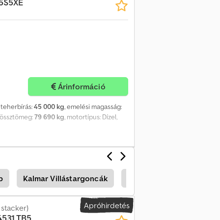
5S5XE
Árinformáció
, teherbírás:
45 000 kg
, emelési magasság:
, össztömeg:
79 690 kg
, motortípus: Dízel,
b
Kalmar Villástargoncák
Kalmar Alkatrészek
Apróhirdetés
stacker)
4531 TB5