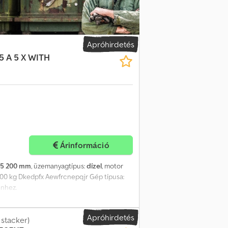
Apróhirdetés
5 A 5 X WITH
Árinformáció
15 200 mm
, üzemanyagtípus:
dízel
, motor
 000 kg Dkedpfx Aewfrcnepqjr Gép típusa:
enhez.
Apróhirdetés
stacker)