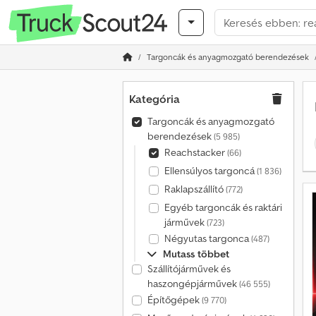
Targoncák és anyagmozgató berendezések
Kategória
Targoncák és anyagmozgató
berendezések
(5 985)
Reachstacker
(66)
Ellensúlyos targoncá
(1 836)
Raklapszállító
(772)
Egyéb targoncák és raktári
járművek
(723)
Négyutas targonca
(487)
Mutass többet
Szállítójárművek és
haszongépjárművek
(46 555)
Építőgépek
(9 770)