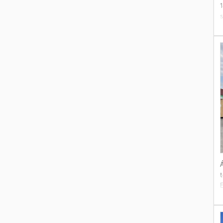
1
i
Á