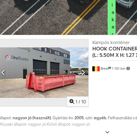
i
a
k
e
r
e
Kampós konténer
HOOK CONTAINE
s
(L: 5.50M X H: 1.27 
k
e
Bree
1 101 km
d
ő
i
c
s
1
/
10
o
m
llapot:
nagyon jó (használt)
, Gyártási év:
2005
, szín:
egyéb
, Felhasználási c
a
űszaki állapot: nagyon jó Külső állapot: nagyon jó
g
o