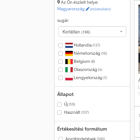
Az Ön észlelt helye:
Magyarország
(módosítani)
sugár:
Korlátlan
(166)
Hollandia
(137)
Németország
(16)
Belgium
(8)
Olaszország
(4)
Lengyelország
(1)
Á
Állapot
S
Új
(59)
Használt
(107)
on Váltóalváz
Hmf Teherautó
Hmf Alkatrészek
Értékesítési formátum
Apróhirdetések
(166)