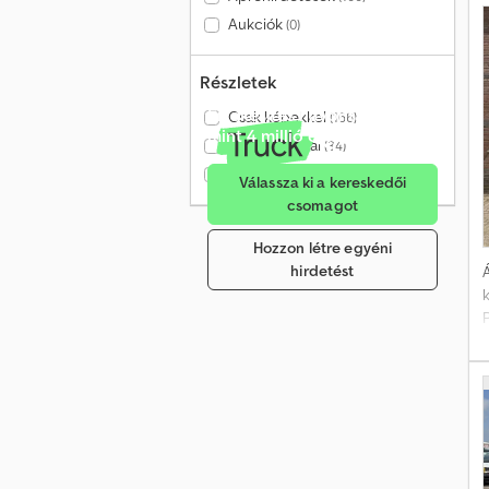
Aukciók
(0)
Részletek
Értékesítés havonta több
Csak képekkel
(166)
mint 4 millió érdeklődőnek
Csak videóval
(34)
Csak ellenőrzött kereskedők
(1)
Válassza ki a kereskedői
csomagot
Hozzon létre egyéni
hirdetést
Á
k
P
f
h
p
ö