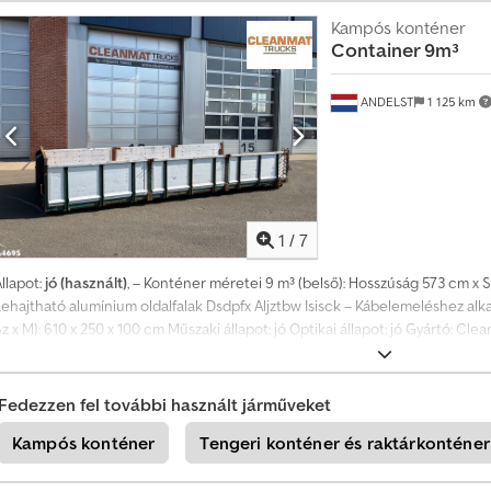
t
Kampós konténer
Container 9m³
H
o
ANDELST
1 125 km
z
z
o
n
l
1
/
7
é
llapot:
jó (használt)
, – Konténer méretei 9 m³ (belső): Hosszúság 573 cm x
t
Lehajtható alumínium oldalfalak Dsdpfx Aljztbw Isisck – Kábelemeléshez alk
r
z x M): 610 x 250 x 100 cm Műszaki állapot: jó Optikai állapot: jó Gyártó: Cl
e
6673DB ANDELST, NL
e
g
Fedezzen fel további használt járműveket
y
Kampós konténer
Tengeri konténer és raktárkonténer
é
n