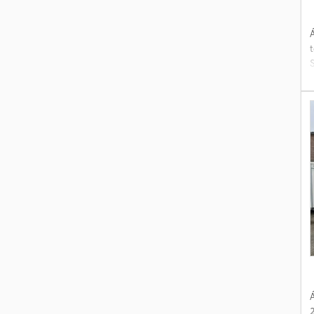
Á
t
Á