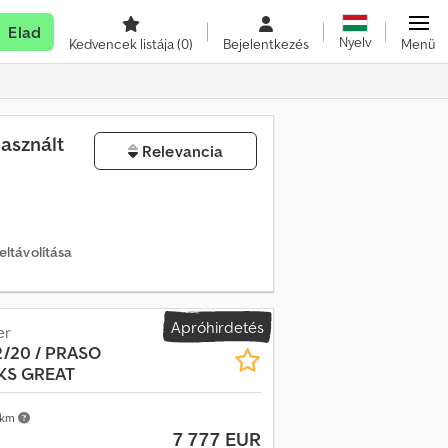
Elad
Nyelv
Kedvencek listája
(0)
Bejelentkezés
Menü
asznált
Relevancia
eltávolítása
Apróhirdetés
er
2/20 / PRASO
KS GREAT
 km
7 777 EUR