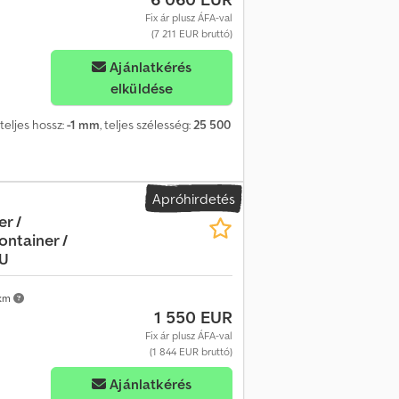
tlenül minden márka kizárólagos
Fix ár plusz ÁFA-val
RAKKÉSZLET, azonnal szállítható.
(7 211 EUR bruttó)
Ajánlatkérés
elküldése
, teljes hossz:
-1 mm
, teljes szélesség:
25 500
Apróhirdetés
r /
ntainer /
EU
km
1 550 EUR
Fix ár plusz ÁFA-val
(1 844 EUR bruttó)
Ajánlatkérés