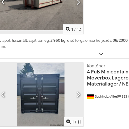
nagyon jó Pénzügyi információk Ár: Érdeklődjön! = Céginformációk = Közve
importőrétől! Nincsenek közvetítők, csak közvetlenül az importőrtől. NAGY 
1
/
12
llapot:
használt
, saját tömeg:
2 960 kg
, első forgalomba helyezés:
06/2000
mm
,
Konténer
4 Fuß Minicontaine
Moverbox
Lagerco
Materiallager / N
Buchholz (Aller)
933 
1
/
11