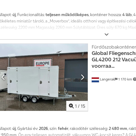
llapot:
új
, Funkcionalitás:
teljesen működőképes
, konténer hossza:
4 láb
, 
ökéletes miniatűr tároló, a „Moverbox”, ideális otthoni vagy építkezési cé
Szélesség: 2200 mm Magasság: 2260 mm Súlytáblázat: Üres súly: 670 kg Maxi
Minden méretérték tájékoztató jellegű. Az értékek eltérhetnek. Átvétel: G
Dedpeznyqiofx Alisck 29690 Buchholz / Aller, Németország Németország-sze
esetén teherautóval, rakodókarral. A szállítás megszervezéséhez vegye fel 
Fürdőszobakonténe
Global Fliegensc
egy árajánlatot. Várjuk megkeresését! A Globaltainer csapata
GL4200 212 Vacuü
voorraa...
Langerak
1 170 km
1
/
15
llapot:
új
, Gyártási év:
2026
, szín:
fehér
, rakodótér szélesség:
2 480 mm
, rak
2 950 mm
, Ön egy teljesen automatizált, vákuumos WC-kocsit keres? A GL