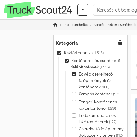
Raktártechnika
Konténerek és cserélhető
Kategória
Raktártechnika
(1 515)
Konténerek és cserélhető
felépítmények
(1 515)
Egyéb cserélhető
felépítmények és
konténerek
(166)
Kampós konténer
(521)
Tengeri konténer és
raktárkonténer
(239)
Irodakonténerek és
lakókonténerek
(122)
Cserélhető felépítmény
dobozos kivitelben
(112)