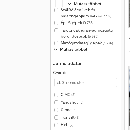
Mutass többet
Szállítójárművek és
haszongépjárművek
(46 558)
Építőgépek
(9 756)
Targoncák és anyagmozgató
berendezések
(5 982)
Á
Mezőgazdasági gépek
(4 226)
Mutass többet
k
h
Jármű adatai
Gyártó:
t
CIMC
(8)
Yangzhou
(5)
s
Krone
(3)
Translift
(3)
Hiab
(2)