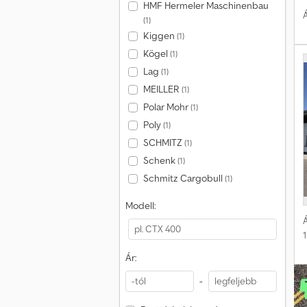
HMF Hermeler Maschinenbau
Á
(1)
Kiggen
(1)
Kögel
(1)
Lag
(1)
MEILLER
(1)
Polar Mohr
(1)
Poly
(1)
SCHMITZ
(1)
Schenk
(1)
Schmitz Cargobull
(1)
Modell:
Á
Ár:
-