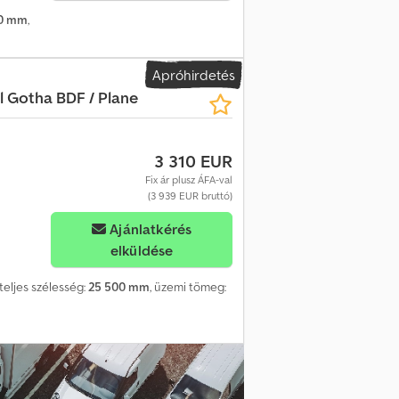
ÖSSZTÖMEG: 14.000 kg Méretek (LxSxH): 820
00 mm
,
Apróhirdetés
l
Gotha BDF / Plane
3 310 EUR
Fix ár plusz ÁFA-val
(3 939 EUR bruttó)
Ajánlatkérés
elküldése
 teljes szélesség:
25 500 mm
, üzemi tömeg: