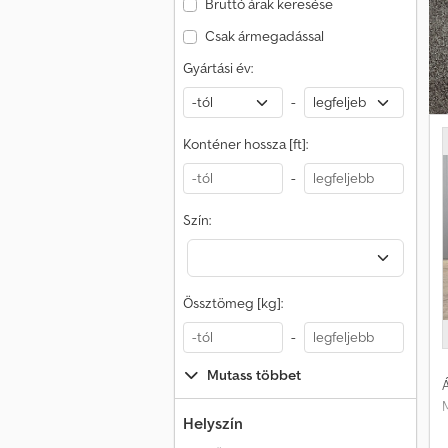
Bruttó árak keresése
Csak ármegadással
Gyártási év:
-
Konténer hossza [ft]:
-
Szín:
Össztömeg [kg]:
-
Mutass többet
Á
M
Helyszín