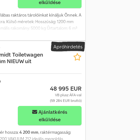
elküldése
4 lábas raktáros tárolóinkat kínáljuk Önnek. A
lokra. Külső méretek: Hosszúság: 1200 mm
mális rakomány: 5000 kg Űrtartalom: 6 m³
lobaltainer GmbH, An der Autobahn 12
rte történő szállítás lehetséges, szükség
Apróhirdetés
velünk a kapcsolatot, és készítünk Önnek
r
hmidt
Toiletwagen
m NIEUW uit
48 995 EUR
VB plusz ÁFA-val
(59 284 EUR bruttó)
Ajánlatkérés
elküldése
tér hossza:
4 200 mm
, raktérmagasság:
4200 VAKUUM 212 ideális megoldás