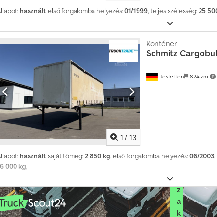
é
r
gyártás éve: 2018 Bruttó tömeg: 4.435 kg Hasznos teher: 9.565 kg TELJES 
llapot:
használt
, első forgalomba helyezés:
01/1999
, teljes szélesség:
25 5
d
x 240 x 260 cm Dcsdpfxjzp Ncke Aliok Garancia: 1 hónap
e
k
Konténer
l
Schmitz Cargobul
ő
d
ő
Jestetten
824 km
n
e
k
V
á
1
/
13
l
a
llapot:
használt
, saját tömeg:
2 850 kg
, első forgalomba helyezés:
06/2003
,
s
16 000 kg
,
s
z
a
k