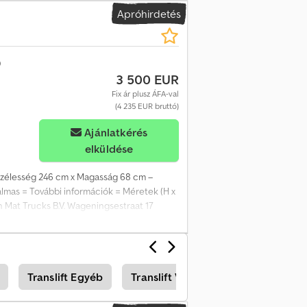
Apróhirdetés
3 500 EUR
Fix ár plusz ÁFA-val
(4 235 EUR bruttó)
Ajánlatkérés
elküldése
 Szélesség 246 cm x Magasság 68 cm –
almas = További információk = Méretek (H x
ean Mat Trucks B.V. Wageningsestraat 17
Translift Egyéb
Translift Villástargoncák
Hiab 