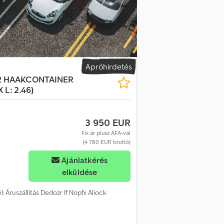
Apróhirdetés
R
HAAKCONTAINER
X L: 2.46)
3 950 EUR
Fix ár plusz ÁFA-val
(4 780 EUR bruttó)
Ajánlatkérés
elküldése
él: Áruszállítás Dedozr If Nopfx Aliock