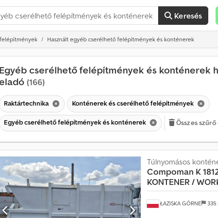
Keresés
 felépítmények
Használt egyéb cserélhető felépítmények és konténerek
Egyéb cserélhető felépítmények és konténerek h
eladó
(166)
Raktártechnika
Konténerek és cserélhető felépítmények
Egyéb cserélhető felépítmények és konténerek
Összes szűrő 
É
r
t
é
Túlnyomásos kontén
k
Compoman
K 181
e
KONTENER / WOR
s
í
ŁAZISKA GÓRNE
335
t
é