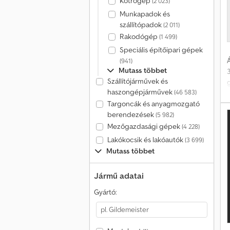
Kotrógép
(2 023)
Munkapadok és
szállítópadok
(2 011)
Rakodógép
(1 499)
Speciális építőipari gépek
Á
(941)
Mutass többet
3
Szállítójárművek és
g
haszongépjárművek
(46 583)
Targoncák és anyagmozgató
berendezések
(5 982)
Mezőgazdasági gépek
(4 228)
Lakókocsik és lakóautók
(3 699)
Mutass többet
Jármű adatai
Gyártó: