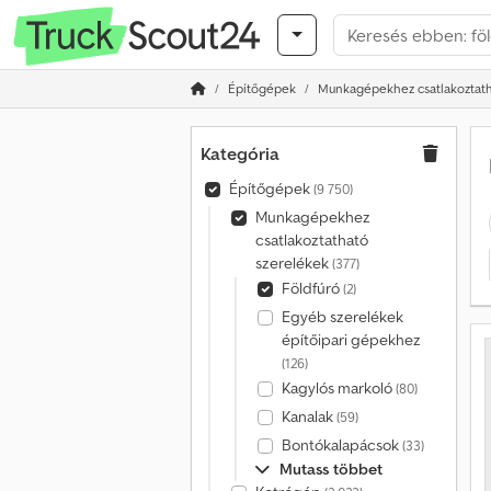
Építőgépek
Munkagépekhez csatlakoztath
Kategória
Építőgépek
(9 750)
Munkagépekhez
csatlakoztatható
szerelékek
(377)
Földfúró
(2)
Egyéb szerelékek
építőipari gépekhez
(126)
Kagylós markoló
(80)
Kanalak
(59)
Bontókalapácsok
(33)
Mutass többet