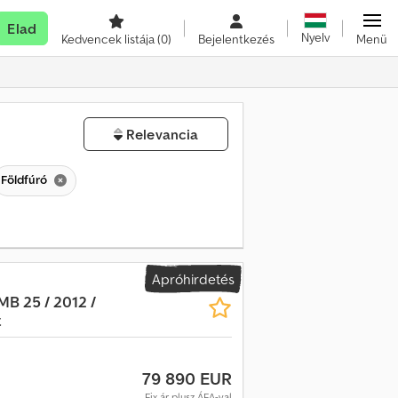
Elad
Nyelv
Kedvencek listája
(0)
Bejelentkezés
Menü
Relevancia
Földfúró
Apróhirdetés
B 25 / 2012 /
t
79 890 EUR
Fix ár plusz ÁFA-val