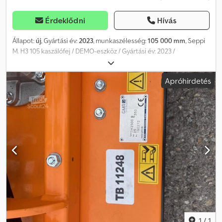
Érdeklődni
Hívás
Állapot:
új
, Gyártási év:
2023
, munkaszélesség:
105 000 mm
, Seppi
M. H3 105 kaszálófej / DEMO-eszköz / Gyártási év: 2023 /
Tartalmazza az MS03 adapterlemezt / raktáron van és azonnal
elérhető Ár: 10.790,00 € nettó / 12.840,10 € bruttó - Munka
Apróhirdetés
szélessége: 105 cm - Teljes szélesség: 117 cm - Mélység: 80 cm -
Magasság: 66 cm - Súly: 217 kg - Keszálófej hidraulikus karra
szerelhető - Fű és cserjék kaszálására, legfeljebb 3 cm átmérőig -
2-5 tonnás kotrógépekhez - Különböző adapterlemezekre
szerelhető - Úszó rögzítés (párhuzamos vezetés) - Közvetett
ékszíj-hajtás 3 ékszíjjal - A hajtás hidraulikus motorhoz van
tervezve, a hordozóeszköz szállítási mennyiségétől függően -
Kopásálló AR400 acélból készült ház - Elöl lánccal védett - Hátul
gumiból készült védelem - Erősített támasztóhenger kettős
kúpos csapággyal, magasságban állítható - Szín: piros RAL3020 ·
antracit RAL7021 Chsdpfsznrp Dsx Ahkja OPT 039 SMW-késekkel
ellátott rotor (standard) - 9 db, cikkszám: 150.02.041 OPT 429
Hidraulikus fogaskerék motor 17cm³ - Mennyiség szabályozó
szeleppel és motorvédő biztonsági szeleppel (DRAIN SAFE TM),
1
/
1