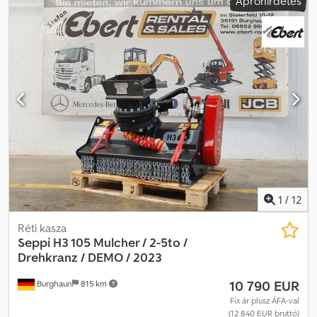
Apróhirdetés
1
/
12
Réti kasza
Seppi
H3 105 Mulcher / 2-5to /
Drehkranz / DEMO / 2023
10 790 EUR
Burghaun
815 km
Fix ár plusz ÁFA-val
(12 840 EUR bruttó)