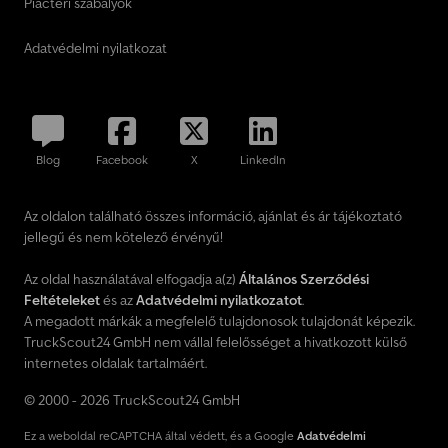
Piactéri szabályok
Adatvédelmi nyilatkozat
Blog
Facebook
X
LinkedIn
Az oldalon található összes információ, ajánlat és ár tájékoztató
jellegű és nem kötelező érvényű!
Az oldal használatával elfogadja a(z)
Általános Szerződési
Feltételeket
és az
Adatvédelmi nyilatkozatot
.
A megadott márkák a megfelelő tulajdonosok tulajdonát képezik.
TruckScout24 GmbH nem vállal felelősséget a hivatkozott külső
internetes oldalak tartalmáért.
© 2000 - 2026 TruckScout24 GmbH
Ez a weboldal reCAPTCHA által védett, és a Google
Adatvédelmi