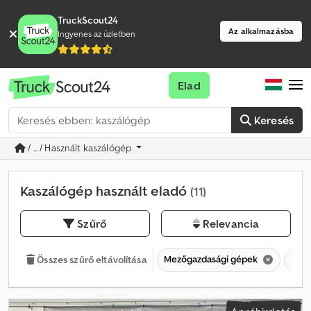
TruckScout24
Az alkalmazásba
Ingyenes az üzletben
Elad
Keresés
/ ... / Használt kaszálógép
Kaszálógép használt eladó
(11)
Szűrő
Relevancia
Mezőgazdasági gépek
Kasz
Összes szűrő eltávolítása