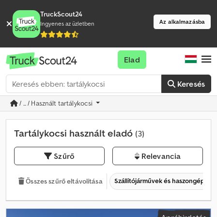
TruckScout24
Az alkalmazásba
Ingyenes az üzletben
Elad
Keresés
/ ... / Használt tartálykocsi
Tartálykocsi használt eladó
(3)
Szűrő
Relevancia
Szállítójárművek és haszongépjár
Összes szűrő eltávolítása