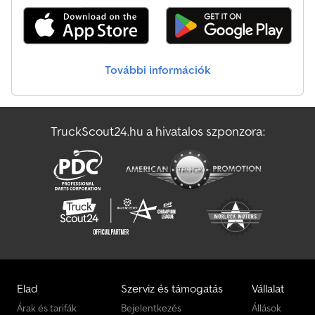
Könnyu Szállító
Magastetos Dobozos Kocsi
További információk
Szabván Felépítmény
T@B Lakókocsi
TruckScout24.hu a hivatalos szponzora:
Tartélyos Felépítmény
Tejszállító Tartálykocsi
Elad
Szerviz és támogatás
Vállalat
Árak és tarifák
Bejelentkezés
Állások