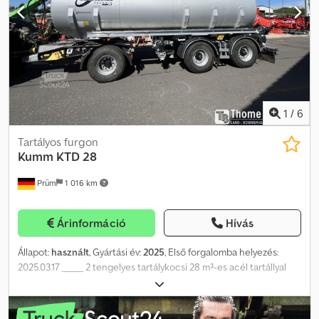
jármű Dcjdpevhg Thsfx Apvek TARTOZÉKOK MEGADÁSA
GARANCIA NÉLKÜL, változtatások, közbenső értékesítés és
tévedések jogát fenntartjuk!
1
/
6
Tartályos furgon
Kumm
KTD 28
Prüm
1 016 km
Árinformáció
Hívás
Állapot:
használt
, Gyártási év:
2025
, Első forgalomba helyezés:
2025.03.17 _____ 2 tengelyes tartálykocsi 28 m³-es acél tartállyal
Tartály: - Tartály átmérője: 2150 mm - Festés: RAL 9006 ezüst -
Belső tér speciális bevonattal - Behegesztett hullámterelők -
Keverőszerkezet hidraulikus tolózárral - 2x6,00 m alumínium tálca