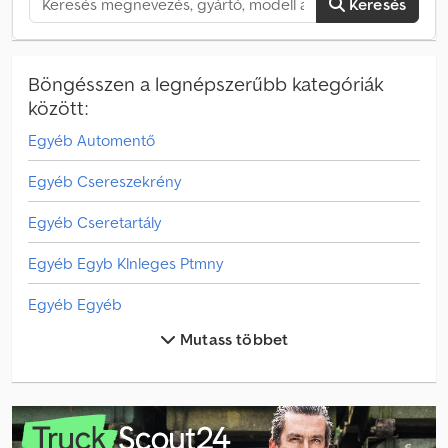
Keresés
Böngésszen a legnépszerűbb kategóriák
között:
Egyéb Automentő
Egyéb Csereszekrény
Egyéb Cseretartály
Egyéb Egyb Klnleges Ptmny
Egyéb Egyéb
Mutass többet
Egyéb Fa Szállító
Egyéb Félpótkocsis Teherautó
Egyéb Hütö/Frissentartó