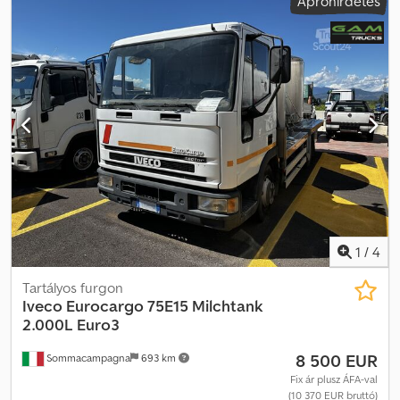
Apróhirdetés
1
/
4
Tartályos furgon
Iveco
Eurocargo 75E15 Milchtank
2.000L Euro3
8 500 EUR
Sommacampagna
693 km
Fix ár plusz ÁFA-val
(10 370 EUR bruttó)