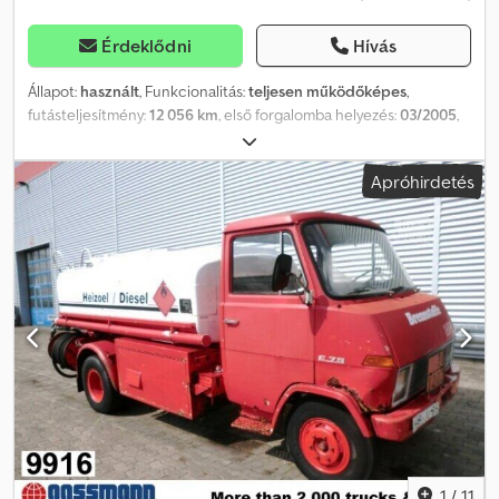
Érdeklődni
Hívás
Állapot:
használt
, Funkcionalitás:
teljesen működőképes
,
futásteljesítmény:
12 056 km
, első forgalomba helyezés:
03/2005
,
üzemanyagtípus:
dízel
, saját tömeg:
5 150 kg
, maximális teherbírás:
2 350 kg
, össztömeg:
7 500 kg
, gumiabroncs állapota:
50 százalék
,
Apróhirdetés
tengelyelrendezés:
4x2
, tengelytáv:
310 mm
, üzemanyag:
dízel
,
üzemanyagtartály kapacitása:
200 l
, szín:
fehér
, vezetőfülke:
nappali fülke
, hajtástípus:
mechanikai
, kibocsátási osztály:
Euro 3
,
felfüggesztés:
acél
, ülések száma:
3
, teljes hossz:
6 135 mm
, teljes
szélesség:
2 300 mm
, megengedett tengelyterhelés (1. tengely):
2 900 kg
, megengedett tengelyterhelés (2. tengely):
5 200 kg
,
Felszereltség:
ABS
, Iveco Eurocargo 75E15 Élelmiszer-tartály (tej)
BOIARDO rozsdamentes acélból, 2 kamrával: 1.000L+1.000L 4x2
Dsdpfezburcex Apveck Laprugós felfüggesztés Manuális váltó
Euro 3 Megengedett össztömeg 7.500 kg – hasznos teher 2.350
kg A teherautó teljes hossza 6,13 m Tengelytáv 3,10 m Gumik
50%-90% 200L üzemanyagtartály ABS Export nettó ár: 8.500,00
euró Minden adat tájékoztató jellegű, tévedés joga fenntartva
1
/
11