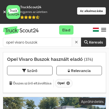
TruckScout24
Az alkalmazásba
Ingyenes az üzletben
Elad
Keresés
Opel Vivaro Buszok használt eladó
(374)
Szűrő
Relevancia
Opel
Összes szűrő eltávolítása
Apróhirdetés