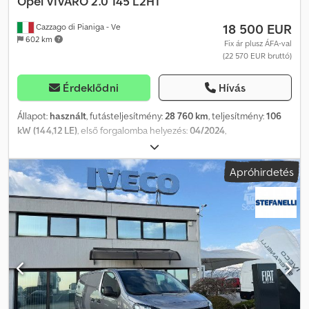
Opel
VIVARO 2.0 145 L2H1
18 500 EUR
Cazzago di Pianiga - Ve
602 km
Fix ár plusz ÁFA-val
(22 570 EUR bruttó)
Érdeklődni
Hívás
Állapot:
használt
, futásteljesítmény:
28 760 km
, teljesítmény:
106
kW (144,12 LE)
, első forgalomba helyezés:
04/2024
,
üzemanyagtípus:
dízel
, össztömeg:
2 734 kg
, szín:
fehér
,
hajtástípus:
mechanikai
, Megengedett össztömeg: 2734 kg. A
Apróhirdetés
jármű elérhető a pradamanoi telephelyünkön (UD). További
információkért és képekért forduljon: Giulio Desenibus Telefon:
0432.409212 Mobil (WhatsApp): 366.6069108 Cjdpey U Apqefx
Abujrf Davide Tonino Telefon: 0432.409209 Mobil (WhatsApp):
338.6218473