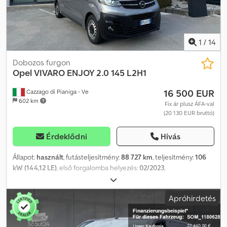
1
/
14
Dobozos furgon
Opel
VIVARO ENJOY 2.0 145 L2H1
16 500 EUR
Cazzago di Pianiga - Ve
602 km
Fix ár plusz ÁFA-val
(20 130 EUR bruttó)
Érdeklődni
Hívás
Állapot:
használt
, futásteljesítmény:
88 727 km
, teljesítmény:
106
kW (144,12 LE)
, első forgalomba helyezés:
02/2023
,
üzemanyagtípus:
dízel
, össztömeg:
1 102 kg
, szín:
szürke
,
hajtástípus:
mechanikai
, Megengedett össztömeg: 1102 kg. A
Apróhirdetés
jármű megtekinthető pradamanoi telephelyünkön (UD). További
információkért és fotókért forduljon: Giulio Desenibus Telefon:
0432.409212 Mobil (WhatsApp): 366.6069108 Csdpfxeyt Uawe