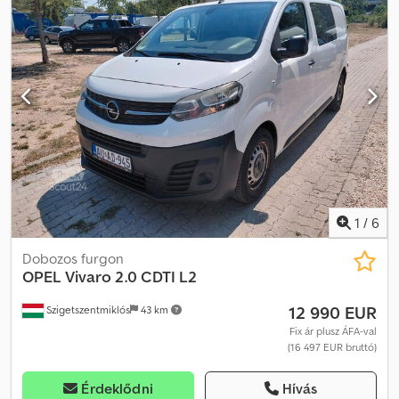
1
/
6
Dobozos furgon
OPEL
Vivaro 2.0 CDTI L2
12 990 EUR
Szigetszentmiklós
43 km
Fix ár plusz ÁFA-val
(16 497 EUR bruttó)
Érdeklődni
Hívás