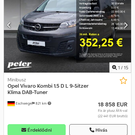
Abujrf Davide Tonino Telefon: 0432.409209 Mobil (WhatsApp):
338.6218473
1
/
15
Minibusz
Opel
Vivaro Kombi 1.5 D L 9-Sitzer
Klima DAB-Tuner
18 858 EUR
Eschwege
821 km
Fix ár plusz ÁFA-val
(22 441 EUR bruttó)
Érdeklődni
Hívás