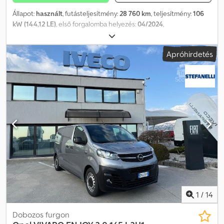
Állapot:
használt
, futásteljesítmény:
28 760 km
, teljesítmény:
106
kW (144,12 LE)
, első forgalomba helyezés:
04/2024
,
üzemanyagtípus:
dízel
, össztömeg:
2 734 kg
, szín:
fehér
,
hajtástípus:
mechanikai
, Megengedett össztömeg: 2734 kg. A
Apróhirdetés
jármű elérhető a pradamanoi telephelyünkön (UD). További
információkért és képekért forduljon: Giulio Desenibus Chodpfey
U Apqsx Akroa Telefon: 0432.409212 Mobil (WhatsApp):
366.6069108 Davide Tonino Telefon: 0432.409209 Mobil
(WhatsApp): 338.6218473
1
/
14
Dobozos furgon