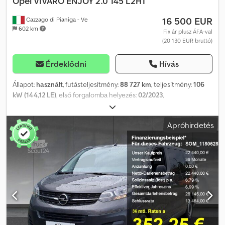
Opel
VIVARO ENJOY 2.0 145 L2H1
16 500 EUR
Cazzago di Pianiga - Ve
602 km
Fix ár plusz ÁFA-val
(20 130 EUR bruttó)
Érdeklődni
Hívás
Állapot:
használt
, futásteljesítmény:
88 727 km
, teljesítmény:
106
kW (144,12 LE)
, első forgalomba helyezés:
02/2023
,
üzemanyagtípus:
dízel
, össztömeg:
1 102 kg
, szín:
szürke
,
hajtástípus:
mechanikai
, Megengedett össztömeg: 1102 kg. A
Apróhirdetés
jármű megtekinthető pradamanoi telephelyünkön (UD). További
információkért és fotókért forduljon: Chsdpjyt Uawefx Akroa
Giulio Desenibus Telefon: 0432.409212 Mobil (WhatsApp):
366.6069108 Davide Tonino Telefon: 0432.409209 Mobil
(WhatsApp): 338.6218473