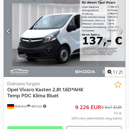
1
/
21
Dobozos furgon
Opel
Vivaro Kasten 2,8t 1.6D*AHK
Temp PDC Klima Bluet
9 226 EUR
Ruhstorf
483 km
9 647 EUR
Fix ár
(ÁFA nem jeleníthető meg külön)