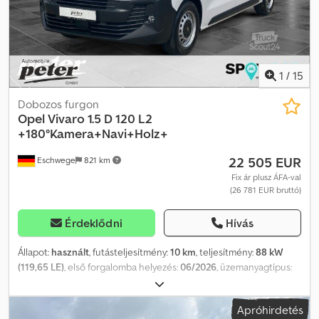
állapotban van! Országos kiszállítás felár ellenében lehetséges. A
tévedés és az előzetes eladás jogát fenntartjuk. Szívesen
beszámítjuk régi járművét. Finanszírozás / lízing akár önerő nélkül
is lehetséges! További kérdése van? Szívesen adunk tanácsot!
1
/
15
Dobozos furgon
Opel
Vivaro 1.5 D 120 L2
+180°Kamera+Navi+Holz+
22 505 EUR
Eschwege
821 km
Fix ár plusz ÁFA-val
(26 781 EUR bruttó)
Érdeklődni
Hívás
Állapot:
használt
, futásteljesítmény:
10 km
, teljesítmény:
88 kW
(119,65 LE)
, első forgalomba helyezés:
06/2026
, üzemanyagtípus:
dízel
, saját tömeg:
1 721 kg
, maximális teherbírás:
1 184 kg
,
össztömeg:
2 830 kg
, tengelytáv:
3 275 mm
, következő vizsga
Apróhirdetés
(TÜV):
06/2027
, üzemanyag:
dízel
, szín:
fehér
, vezetőfülke:
egyéb
,