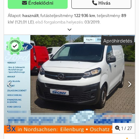
Érdeklődni
Hívás
Állapot:
használt
, futásteljesítmény:
122 936 km
, teljesítmény:
89
kW (121,01 LE)
, első forgalomba helyezés:
03/2019
,
üzemanyagtípus:
dízel
, következő vizsga (TÜV):
08/2026
,
üzemanyag:
dízel
, szín:
fehér
, kibocsátási osztály:
Euro 6
, Gyártási
Apróhirdetés
év:
2019
, Felszereltség:
ABS, elektronikus stabilitásprogram
(ESP), fedélzeti számítógép, immobilizerrendszer,
kipörgésgátló, ködlámpák, központi zár, légkondicionálás,
légzsák, tempomat, tolóajtó, utánfutó vonófej
, * További 1500
járművet talál honlapunkon, lízing és finanszírozás akár önerő
nélkül is lehetséges! *Áraink azonnali készpénzes átvételre
vonatkoznak, azaz a kiegészítő munkák, mint például vonóhorog
utólagos beszerelése, második garnitúra gumiabroncs, szerviz,
garancia, gondtalan csomag stb. külön kerülnek felszámításra. *A
legnagyobb gondosság ellenére is előfordulhatnak hirdetési
hibák, ezért ezekért felelősséget nem vállalunk! Beviteli hibák,
időközbeni értékesítés és tévedés jogát fenntartjuk. A
felszereltségre és fogyasztásra vonatkozó adatok a VIN-adatok
DAT SilverDAT rendszerén keresztül történő lekérdezésén
1
/
27
alapulnak. A VIN-adatok nem képezik a szerződés részét.