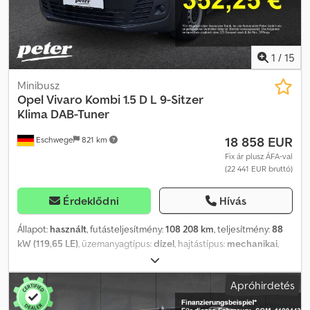
1
/
15
Minibusz
Opel
Vivaro Kombi 1.5 D L 9-Sitzer
Klima DAB-Tuner
18 858 EUR
Eschwege
821 km
Fix ár plusz ÁFA-val
(22 441 EUR bruttó)
Érdeklődni
Hívás
Állapot:
használt
, futásteljesítmény:
108 208 km
, teljesítmény:
88
kW (119,65 LE)
, üzemanyagtípus:
dízel
, hajtástípus:
mechanikai
,
tengelytáv:
3 275 mm
, össztömeg:
2 830 kg
, saját tömeg:
1 735 kg
,
maximális teherbírás:
1 095 kg
, első forgalomba helyezés:
06/2021
,
Apróhirdetés
következő vizsga (TÜV):
08/2025
, raktér hossza:
5 309 mm
,
rakodótér szélesség:
2 010 mm
, raktérmagasság:
1 935 mm
,