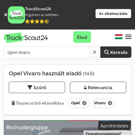
TruckScout24
Az alkalmazásba
Ingyenes az üzletben
Elad
Keresés
Opel Vivaro használt eladó
(145)
Szűrő
Relevancia
Opel
Vivaro
Összes szűrő eltávolítása
Apróhirdetés