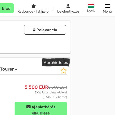
Elad
Nyelv
Kedvencek listája
(0)
Bejelentkezés
Menü
Relevancia
Apróhirdetés
 Tourer +
5 500 EUR
6 500 EUR
EXW Fix ár plusz ÁFA-val
(6 545 EUR bruttó)
Ajánlatkérés
elküldése