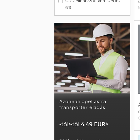
Csak ellenőrzött kereskedők
(91)
k
f
t
t
Azonnali opel astra
Á
transporter eladás
G
-tól/-től
4,49 EUR
*