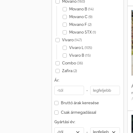
Movano
(160)
Movano B
(14)
Movano C
(9)
Movano F
(2)
R
Movano STX
(1)
e
Vivaro
(147)
S
Vivaro L
(105)
Vivaro B
(15)
k
j
Combo
(36)
Zafira
(2)
t
Ár:
Á
-
Bruttó árak keresése
S
Csak ármegadással
C
Gyártási év:
e
-