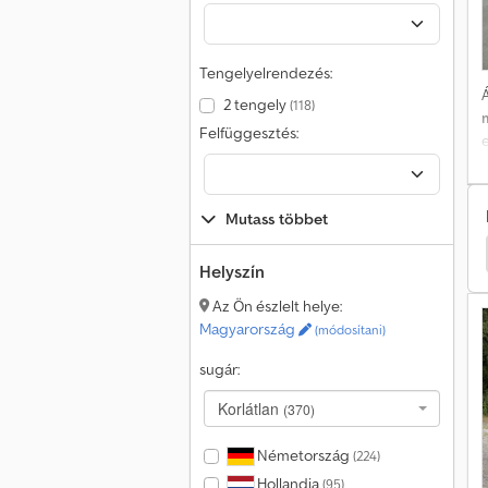
1
Tengelyelrendezés:
Á
2 tengely
(118)
Felfüggesztés:
Mutass többet
 Tourneo Custom Transporter
Ford Tourneo Custom
Helyszín
Az Ön észlelt helye:
Magyarország
(módosítani)
sugár:
Korlátlan
(370)
Németország
(224)
Hollandia
(95)