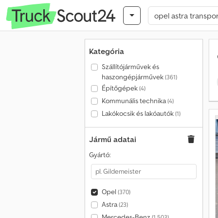
Kategória
Szállítójárművek és
haszongépjárművek
(361)
Építőgépek
(4)
Kommunális technika
(4)
Lakókocsik és lakóautók
(1)
Jármű adatai
Gyártó:
Opel
(370)
Astra
(23)
Mercedes-Benz
(1 503)