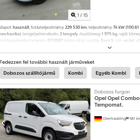
2V-os csatlakozó a középkonzolban, karosszéria színű külső ajtókilincsek.
1
/
15
llapot:
használt
, futásteljesítmény:
229 530 km
, teljesítmény:
74 kW (100,61
mechanikai
, tengelyelrendezés:
2 tengely
, össztömeg:
1 975 kg
, saját töme
első forgalomba helyezés:
07/2007
, kibocsátási osztály:
Euro 5
, szín:
ezüst
, 
247
, Felszereltség:
ABS, ködlámpák, légzsák, utánfutó vonófej
, CD-lejáts
Részecskeszűrő Cedpfx Afoqu Rnksdjrf Belső felszereltség: fekete szövetkár
Hengerűrtartalom: 2 000 cm³ A tévedés joga fenntartva
Fedezzen fel további használt járműveket
Dobozos szállítójármű
Kombi
Egyéb Kombi
Dobozos furgon
Opel
Opel Combo 
Tempomat.
Obertraubling
581 k