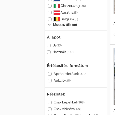
Olaszország
(30)
Ausztria
(8)
Belgium
(5)
Á
Mutass többet
Állapot
t
Új
(33)
Használt
(337)
Értékesítési formátum
Apróhirdetések
(370)
Aukciók
(0)
r
Részletek
Csak képekkel
(368)
t
Csak videóval
(24)
Á