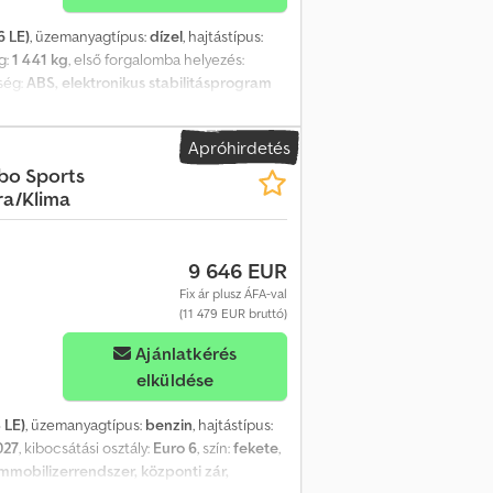
6 LE)
, üzemanyagtípus:
dízel
, hajtástípus:
g:
1 441 kg
, első forgalomba helyezés:
tség:
ABS, elektronikus stabilitásprogram
rendszer, tempomat
, 5 ajtó Elektromos
ny Elektromos ablakemelők Beépített
Apróhirdetés
eltér színe: fekete Parkolóradar elöl/hátul
rbo Sports
oldalon sérülés (karcolás) Fűthető
a/Klima
rtva
9 646 EUR
Fix ár plusz ÁFA-val
(11 479 EUR bruttó)
Ajánlatkérés
elküldése
 LE)
, üzemanyagtípus:
benzin
, hajtástípus:
027
, kibocsátási osztály:
Euro 6
, szín:
fekete
,
immobilizerrendszer, központi zár,