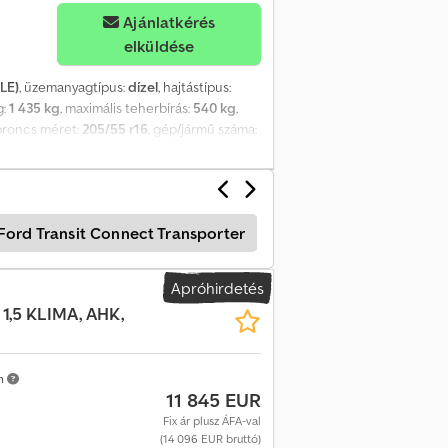
Ajánlatkérés
elküldése
 LE)
, üzemanyagtípus:
dízel
, hajtástípus:
g:
1 435 kg
, maximális teherbírás:
540 kg
,
abroncs méret:
205/55 r16
, gép/jármű száma:
zó Szervokormány Elektromos ablakemelők
pit Légkondicionáló Acélfelnik 5 ülés
Ford Transit Connect Transporter
Ford Transit Connect
Apróhirdetés
1,5 KLIMA, AHK,
m
11 845 EUR
Fix ár plusz ÁFA-val
(14 096 EUR bruttó)