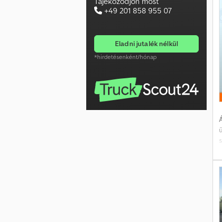
Tájékozódjon most
+49 201 858 955 07
h
eladni jutalék nélkül
*hirdetésenként/hónap
r
t
Á
m
d