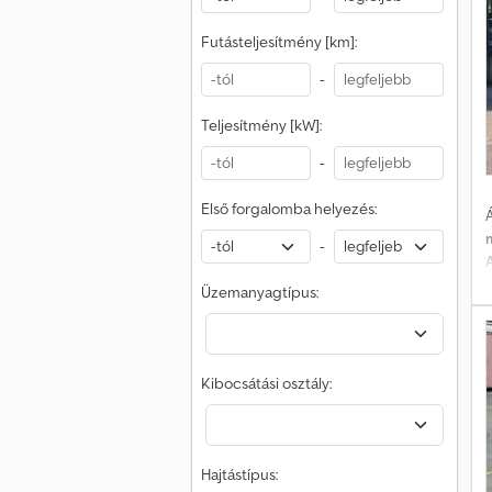
I
Futásteljesítmény [km]:
k
-
á
Teljesítmény [kW]:
k
-
Első forgalomba helyezés:
Á
-
Üzemanyagtípus:
L
Kibocsátási osztály:
a
k
Hajtástípus:
e