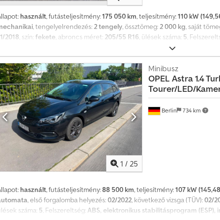
llapot:
használt
, futásteljesítmény:
175 050 km
, teljesítmény:
110 kW (149,5
mechanikai
, tengelyelrendezés:
2 tengely
, össztömeg:
2 000 kg
, saját töme
11/2018
, szín:
fekete
, abroncs méret:
205/55 R16
, ülések száma:
5
, Felszerel
(ESP), ködlámpák, központi zár, légkondicionálás, légzsák, navigációs 
ülésállítás Multifunkciós kormánykerék Fedélzeti számítógép Szervokormá
ihangosító Ülésfűtés Belső részben bőr kárpitozás Crjdpfxsq Tth Ee Afdof B
Minibusz
OPEL
Astra 1.4 Tu
Elektromos indításgátló Start-stop automatika Első-oldalsó légzsákok Jobb 
Tourer/LED/Kamer
kormány Levehető vonóhorog Hasznos teher: 559 kg A tévedés joga fennta
Berlin
734 km
1
/
25
llapot:
használt
, futásteljesítmény:
88 500 km
, teljesítmény:
107 kW (145,48
automata
, első forgalomba helyezés:
02/2022
, következő vizsga (TÜV):
02/2
ülések száma:
5
, Felszereltség:
ABS, elektronikus stabilitásprogram (ESP), 