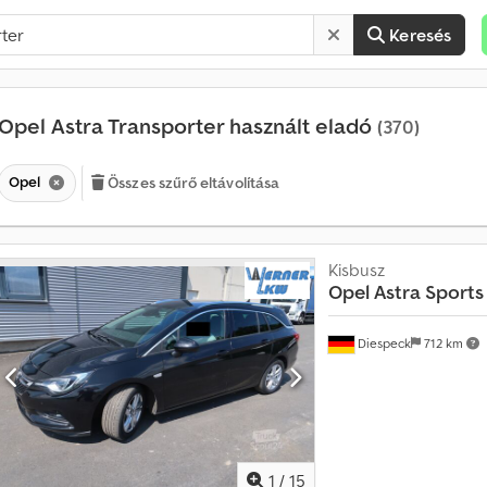
Keresés
Opel Astra Transporter használt eladó
(370)
Opel
Összes szűrő eltávolítása
Kisbusz
Opel
Astra Sports
Diespeck
712 km
1
/
15