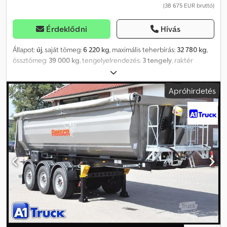
(38 675 EUR bruttó)
Érdeklődni
Hívás
Állapot:
új
, saját tömeg:
6 220 kg
, maximális teherbírás:
32 780 kg
,
össztömeg:
39 000 kg
, tengelyelrendezés:
3 tengely
, raktér
hossza:
7 400 mm
, rakodótér szélesség:
2 550 mm
,
raktérmagasság:
1 550 mm
, rakodótér térfogata:
29 m³
, teljes
Apróhirdetés
hossz:
7 400 mm
, felfüggesztés:
levegő
, abroncs méret:
385/65
22,5
, gumiabroncs állapota:
100 százalék
, szín:
szürke
, első gumi
méret:
385/65 22,5
, hátsó gumiabroncs méret:
385/65 22,5
,
vezetőfülke:
nappali fülke
, kibocsátási osztály:
nincs
,
Felszereltség:
ABS
, Járműazonosító a megkeresésekhez: 41553
Reisch, 24 m³-es billencs * Gyártási év: Új jármű * ABS,
blokkolásgátló rendszer * EBS, elektronikus fékrendszer *
Légrugó * Emelőtengely * Légcsatlakozó, vonófej (piros + sárga) *
Csatlakozóaljzat, 2x7 pólusú * Csatlakozóaljzat, 15 pólusú *
Tárolórekesz / szerszámos láda * Acélbillencs * Platform *
Tekerhető ponyva * Rugózás: Légrugó * Össztömeg: 39 000 kg *
Üres tömeg: 6220 kg * Rakodóképesség: 32 780 kg *
Megengedett össztömeg: 39 000 kg * Tengelygyártó: SAF *