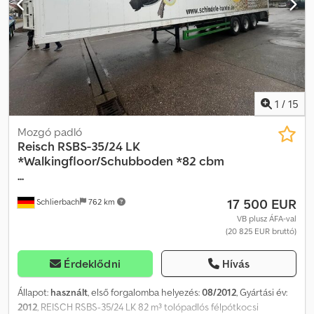
1
/
15
Mozgó padló
Reisch
RSBS-35/24 LK
*Walkingfloor/Schubboden *82 cbm
...
17 500 EUR
Schlierbach
762 km
VB plusz ÁFA-val
(20 825 EUR bruttó)
Érdeklődni
Hívás
Állapot:
használt
, első forgalomba helyezés:
08/2012
, Gyártási év:
2012
, REISCH RSBS-35/24 LK 82 m³ tolópadlós félpótkocsi