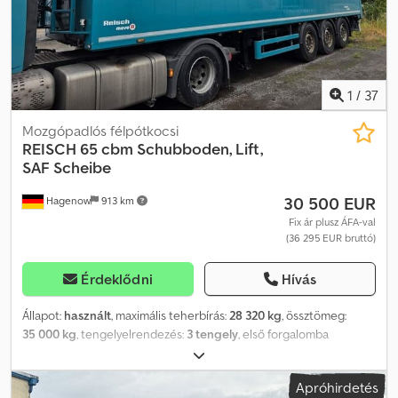
1
/
37
Mozgópadlós félpótkocsi
REISCH
65 cbm Schubboden, Lift,
SAF Scheibe
30 500 EUR
Hagenow
913 km
Fix ár plusz ÁFA-val
(36 295 EUR bruttó)
Érdeklődni
Hívás
Állapot:
használt
, maximális teherbírás:
28 320 kg
, össztömeg:
35 000 kg
, tengelyelrendezés:
3 tengely
, első forgalomba
helyezés:
07/2022
, következő vizsga (TÜV):
07/2026
, rakodótér
térfogata:
65 m³
, teljes szélesség:
2 550 mm
, teljes magasság:
Apróhirdetés
3 665 mm
, Gyártási év:
2022
, Felszereltség:
ABS
, „Általános üzleti