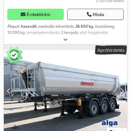
(7 021 EUR bruttó)
megfelelő bíróság. Fenntartjuk a jogot a tévedésekre, nyomdai
hibákra és az esetleges eladásra.
Érdeklődni
Hívás
Állapot:
használt
, maximális teherbírás:
26 650 kg
, össztömeg:
32 000 kg
, tengelyelrendezés:
2 tengely
, első forgalomba
helyezés:
08/2014
, következő vizsga (TÜV):
02/2027
, raktér hossza:
7 400 mm
, rakodótér szélesség:
2 450 mm
, raktérmagasság:
1 350
Apróhirdetés
mm
, Felszereltség:
ABS
, * Alvázszám: P19204 M WhatsApp: MI-
alapú, továbbítás a megfelelő, az Ön nyelvét beszélő
kapcsolattartóhoz) * 2 tengely * Teljes légrugózás * ABS * EBS *
Dobfékek * Hátsó billenő * Hengeres ponyva * BPW tengelyek *
Gumiabroncsok – 1. tengely: 385/65R22,5 * Gumiabroncsok – 2.
tengely: 385/65R22,5 * Belső méretek: H: 7,40 m, Sz: 2,45 m, M: 1,35 m
Djdpfxsytznus Agusck * Köbméter (felépítmény): 24 m³ * TÜV
érvényessége: 2027.02-ig Használt jármű értékesítése a jelenlegi
állapotában kizárólag vállalkozások számára vagy exportra. Az
értékesítés a dologi hibákból eredő szavatosság kizárásával
történik (§ 444 BGB). Nincs garancia vagy jótállás. Későbbi igények
kizárva. A vásárlás előtt a jármű megtekintése és próbaútja
kifejezetten ajánlott. Nem vállalunk felelősséget a speciális
felszerelések/extra funkciókért. Az esetlegesen módosított