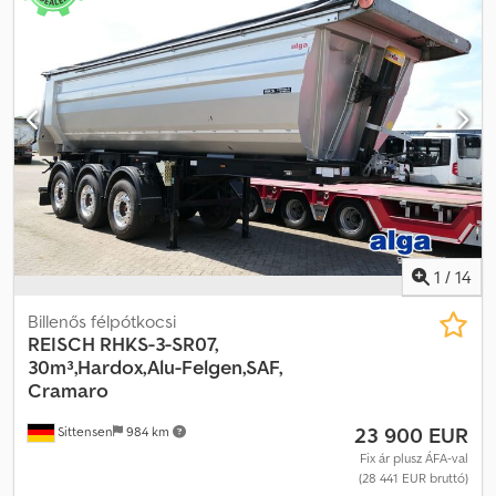
1
/
14
Billenős félpótkocsi
REISCH
RHKS-3-SR07,
30m³,Hardox,Alu-Felgen,SAF,
Cramaro
23 900 EUR
Sittensen
984 km
Fix ár plusz ÁFA-val
(28 441 EUR bruttó)