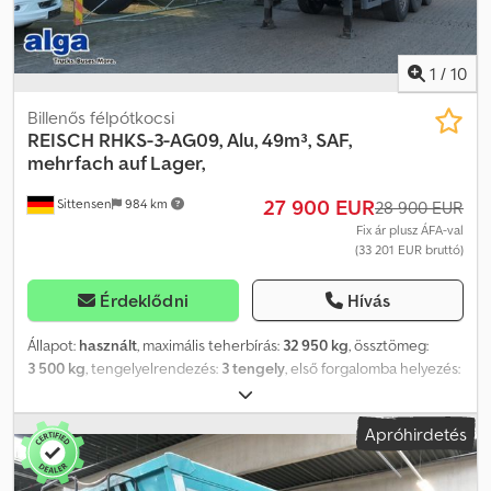
készítünk Önnek finanszírozási vagy lízingajánlatot az adott
járműre. Kérjük, vegye fel velünk a kapcsolatot!
1
/
10
Billenős félpótkocsi
REISCH
RHKS-3-AG09, Alu, 49m³, SAF,
mehrfach auf Lager,
27 900 EUR
Sittensen
984 km
28 900 EUR
Fix ár plusz ÁFA-val
(33 201 EUR bruttó)
Érdeklődni
Hívás
Állapot:
használt
, maximális teherbírás:
32 950 kg
, össztömeg:
3 500 kg
, tengelyelrendezés:
3 tengely
, első forgalomba helyezés:
05/2022
, raktér hossza:
9 500 mm
, rakodótér szélesség:
2 450
mm
, raktérmagasság:
2 100 mm
, rakodótér térfogata:
49 m³
, teljes
Apróhirdetés
szélesség:
2 555 mm
, teljes magasság:
3 600 mm
, Felszereltség:
ABS
, Nagy térfogatú alu billenőfelépítmény, kb. 49 m³, lengő hátsó
ajtó, automatikus-mechanikus 4 kampós zárrendszer,