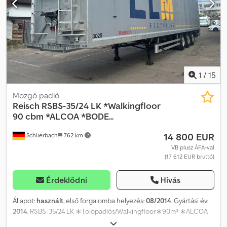
1
/
15
Mozgó padló
Reisch
RSBS-35/24 LK *Walkingfloor
90 cbm *ALCOA *BODE...
14 800 EUR
Schlierbach
762 km
VB plusz ÁFA-val
(17 612 EUR bruttó)
Érdeklődni
Hívás
Állapot:
használt
, első forgalomba helyezés:
08/2014
, Gyártási év:
2014
, RSBS-35/24 LK ∗Tolópadlós/Walkingfloor∗90m³ ∗ALCOA
∗KIVÁLÓ PADLÓÁLLAPOT! PADLÓ: NAGYON JÓ ÁLLAPOTBAN!