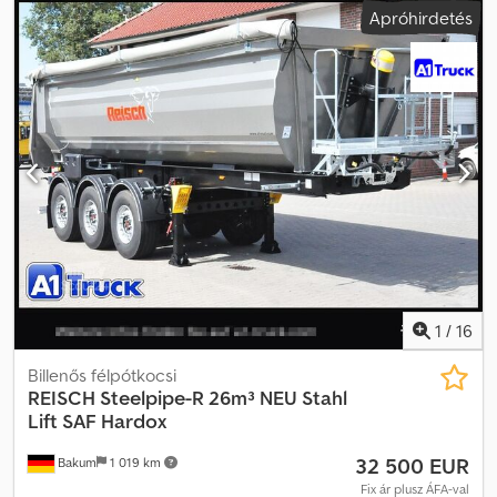
Apróhirdetés
légrugós • 3. tengely: légrugós Fékek: • 1. tengely: dobfék • 2.
tengely: dobfék rugóerőtárolóval • 3. tengely: dobfék
rugóerőtárolóval Emelhető tengely: • 1. tengely: igen • 2. tengely:
nem • 3. tengely: nem Gumiabroncsok: • 1. tengely: szimpla kerék •
2. tengely: szimpla kerék • 3. tengely: szimpla kerék • Gumiabroncs
méret: 385/65/22,5 Dcodpey U Aacjfx Aguok • Mintázat mélység %:
60 % • Felni típusa: alu További felszereltség: • Saját tömeg: 5800
kg • Hasznos teher: 29200 kg • Raktérfelület: 22,5 m² •
Rakodótérfogat: 45 m³ • LED világítás • ABS • EBS • Tengelyek
száma: 3 • Tengelygyártó: SAF Raktér belső méretei kb.: • Hossz: 9
194 mm • Szélesség: 2 447 mm • Magasság: 2 000 mm • Anyag:
alumínium Közbenső értékesítés, eltérések és gépelési hibák
jogát fenntartjuk.
1
/
16
Billenős félpótkocsi
REISCH
Steelpipe-R 26m³ NEU Stahl
Lift SAF Hardox
32 500 EUR
Bakum
1 019 km
Fix ár plusz ÁFA-val