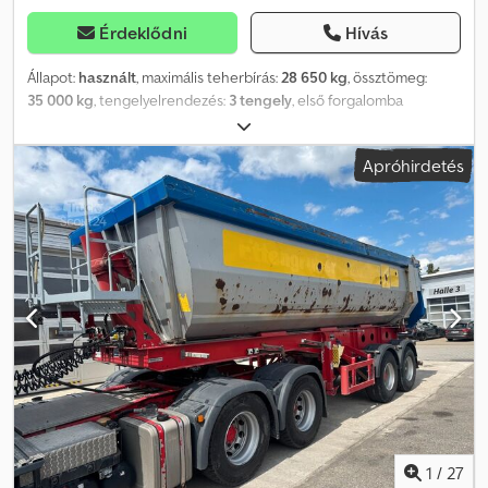
Érdeklődni
Hívás
Állapot:
használt
, maximális teherbírás:
28 650 kg
, össztömeg:
35 000 kg
, tengelyelrendezés:
3 tengely
, első forgalomba
helyezés:
02/2021
, következő vizsga (TÜV):
07/2027
, raktér hossza:
7 600 mm
, rakodótér szélesség:
2 350 mm
, raktérmagasság:
1 700
Apróhirdetés
mm
, rakodótér térfogata:
30 m³
, teljes hossz:
9 150 mm
, teljes
szélesség:
2 550 mm
, teljes magasság:
3 500 mm
, Felszereltség:
ABS
, HARDOX acélból készült, félkör alakú rakodóláda, kb. 30 m³,
rakfelület 7600 mm, automatikus-mechanikus, 2 ponton rögzítő
zárszerkezet, „CRAMARO” típusú tolótető, elektromos meghajtás,
összecsukható/pneumatikus alvázvédelem, HYVA emelőhenger,
elülső támasztólábak, ABS, EBS, RSP (borulásgátló program), SAF
INTRA CD tengely(ek), ALCOA alumínium felnik, tárcsafékrendszer,
emelhető tengely, légrugózás emelő-süllyesztő mechanizmussal,
a légrugózás automatikus süllyesztése a billentéskor, LED oldalsó
helyzetjelző és visszavető lámpák, tárolórekesz, a járműre
reklámok ragaszthatók és/vagy feliratozható. Dcsdpfx Agezrq
Tieuok SI86937 Általánosságban kínálatunk nem tartalmazza az új
műszaki vizsgát. Amennyiben új műszaki vizsgára van szükség,
1
/
27