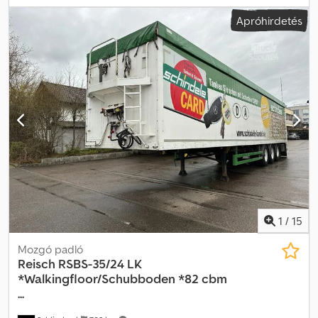
Felépítmény: Teljes alumínium Váz: Acél Térfogat: 90 m³ Hátsó
Apróhirdetés
portálajtók 3 x SAF tengely Légrugós Emelt tengely
Emelő-/süllyesztőberendezés Tárcsafékek Dobogó Guruló
ponyva ALU tolófal Hidraulikus reteszelés WABCO - Smartboard
ABS ALCOA felnik Abroncsok: 385/65 R 22.5 Profilmélység: 17/13
10/10 6/6 mm Megengedett össztömeg: 35.000 kg Saját tömeg:
8.200 kg Teljes hossz: 14.050 mm Dcodszb Ix Nepfx Agusk Belső
méretek: 13.370 x 2.470 x 2.720 mm (HxSzxM) - Német félpótkocsi! -
1. tulajdonos - Műszaki vizsga: kérésre és felár ellenében új! A
tévedés és az időközbeni értékesítés jogát fenntartjuk!
1
/
15
Mozgó padló
Reisch
RSBS-35/24 LK
*Walkingfloor/Schubboden *82 cbm
...