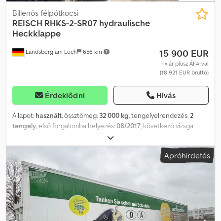
szívesen készítünk Önnek árajánlatot partnervállalkozóink egyik
műhelyében! A járműre reklámok ragaszthatók és/vagy
Billenős félpótkocsi
feliratozható. Általános szállítási és fizetési feltételeink
REISCH
RHKS-2-SR07 hydraulische
érvényesek. Szívesen készítünk Önnek finanszírozási vagy
Heckklappe
lízingajánlatot erre a járműre. Kérjük, vegye fel velünk a
15 900 EUR
Landsberg am Lech
656 km
kapcsolatot!
Fix ár plusz ÁFA-val
(18 921 EUR bruttó)
Érdeklődni
Hívás
Állapot:
használt
, össztömeg:
32 000 kg
, tengelyelrendezés:
2
tengely
, első forgalomba helyezés:
08/2017
, következő vizsga
(TÜV):
06/2027
, Üres tömeg: 6390 kg Dedpezp T A Usfx Agujck
Hidraulikus hátsó ajtó Légrugózás Emelhető tengely SAF
Apróhirdetés
tengelyek dobfékkel ABS Összecsukható alvázvédelem
Rázóberendezés