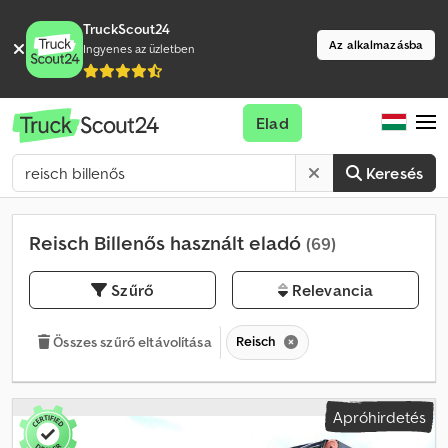
TruckScout24
Az alkalmazásba
Ingyenes az üzletben
Elad
Keresés
Reisch Billenős használt eladó
(69)
Szűrő
Relevancia
Reisch
Összes szűrő eltávolítása
Apróhirdetés