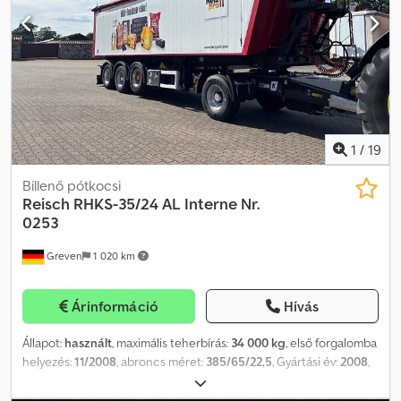
és/vagy feliratozható. Dedpszlwrxsfx Agueck SI87128
Általánosságban véve az ajánlatunk nem tartalmazza az új TÜV-
átvizsgálást. Amennyiben új TÜV-átvizsgálásra van szükség,
szívesen felajánlunk egy ajánlatot partnervállalataink
szolgáltatására! A járműre reklám ragasztható és/vagy
feliratozható. Általános szállítási és fizetési feltételeink
érvényesek. Szívesen készítünk Önnek finanszírozási vagy
lízingajánlatot a jelen termékre. Kérjük, vegye fel velünk a
1
/
19
kapcsolatot!
Billenő pótkocsi
Reisch
RHKS-35/24 AL Interne Nr.
0253
Greven
1 020 km
Árinformáció
Hívás
Állapot:
használt
, maximális teherbírás:
34 000 kg
, első forgalomba
helyezés:
11/2008
, abroncs méret:
385/65/22,5
, Gyártási év:
2008
,
Megtekintés kizárólag előzetes időpont-egyeztetés alapján Belső
szám: 0253 Felfüggesztés: • 1. tengely: légrugós • 2. tengely: