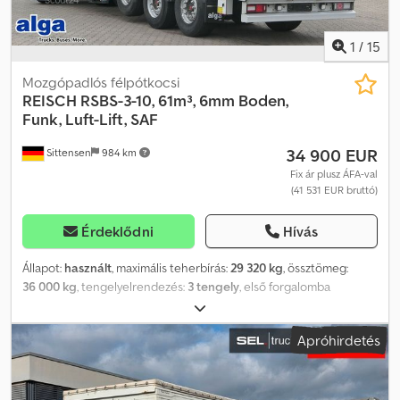
ajánlatot adnak! A jármű reklámmatricákkal és/vagy feliratokkal
ellátott lehet. Általános szállítási és fizetési feltételeink
érvényesek. Dsdpfsy Sc Smex Agusck
1
/
15
Mozgópadlós félpótkocsi
REISCH
RSBS-3-10, 61m³, 6mm Boden,
Funk, Luft-Lift, SAF
34 900 EUR
Sittensen
984 km
Fix ár plusz ÁFA-val
(41 531 EUR bruttó)
Érdeklődni
Hívás
Állapot:
használt
, maximális teherbírás:
29 320 kg
, össztömeg:
36 000 kg
, tengelyelrendezés:
3 tengely
, első forgalomba
helyezés:
06/2022
, raktér hossza:
10 150 mm
, rakodótér szélesség:
2 480 mm
, raktérmagasság:
2 415 mm
, rakodótér térfogata:
61 m³
,
Apróhirdetés
teljes szélesség:
2 550 mm
, teljes magasság:
3 995 mm
,
Felszereltség:
ABS
, REISCH billenctalpados felépítmény, +/- 61
köbméter, „Cargo-Floor” padló, 21 darab 6 mm vastag léccel,
rádiófrekvenciás távirányító, be- és kihúzási funkció, maradéktalan