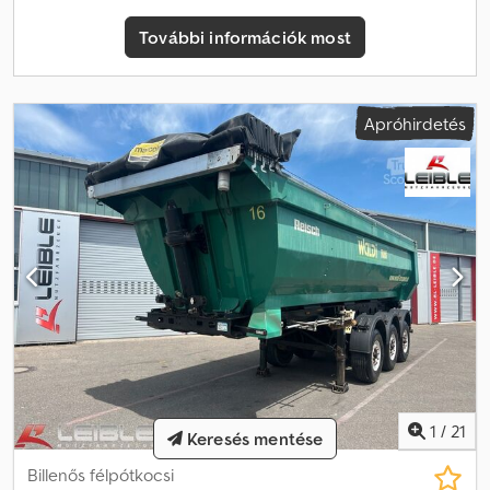
További információk most
Apróhirdetés
1
/
21
Keresés mentése
Billenős félpótkocsi