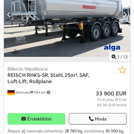
1
/
13
Billenős félpótkocsi
REISCH
RHKS-SR, Stahl, 25m³, SAF,
Luft-Lift, Rollplane
33 900 EUR
Sittensen
984 km
Fix ár plusz ÁFA-val
(40 341 EUR bruttó)
Érdeklődni
Hívás
Állapot:
új
, maximális teherbírás:
28 780 kg
, össztömeg:
35 000 kg
,