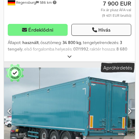
7 900 EUR
Regensburg
586 km
Fix ár plusz ÁFA-val
(9 401 EUR bruttó)
Érdeklődni
Hívás
Állapot:
használt
, össztömeg:
34 800 kg
, tengelyelrendezés:
3
tengely
, első forgalomba helyezés:
07/1992
, raktér hossza:
8 680
mm
, rakodótér szélesség:
2 280 mm
, raktérmagasság:
1 600 mm
,
rakodótér térfogata:
32 m³
, Felszereltség:
ABS
, Jármű azonosító
Apróhirdetés
száma: 73513 HÁTSÓ BILLENŐS - Acél váz - ALU billenőfelépítmény
Német műszaki vizsga (HU) esedékes Saját tömeg: 6 700 kg
Felépítmény méretei: 8 680 x 2 280 x 1 600 mm Teljes térfogat: 32
m³ BPW tengelyek dobfékkel Légrugós felfüggesztés
EMELŐTENGELY Kurblis támasztólábak Kétszárnyú hátsó ajtó 1 db
eltolható zárral Abroncsméret: 385/65 R 22,5 A változtatás,
közbenső értékesítés és tévedés jogát fenntartjuk. A leírás a
jármű általános azonosítására szolgál, és nem minősül adásvételi
szavatosságnak. A szerződés szerinti leírás az irányadó. Ajánlatunk
általában nem tartalmaz új német műszaki vizsgát (TÜV).
Amennyiben új műszaki vizsgát igényel, partner szervizeink egyedi