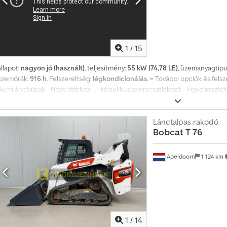
Pénzvisszafizetési garancia ✔ Biztonságos és rugalmas fizetési opciók 🔄 
számos hasznos eszközt és információt kínálunk valamennyi géptulajdono
elérhető módon.
1
/
15
llapot:
nagyon jó (használt)
, teljesítmény:
55 kW (74,78 LE)
, üzemanyagtípu
üzemórák:
916 h
, Felszereltség:
légkondicionálás
, = További opciók és fel
Gumilánctalpak - Nagy átfolyás - Hidraulikus gyorscsatlakozó - Figyelmezte
egjegyzések = Hajtáslánc Kibocsátási szint (Tier): Stage V / Tier IV final Ál
típus: CE Hidraulikus gyorscsatlakozó, 2 sebesség, nagy kijelző, tolatókame
információk = Credpfjxn S Rbox Ag Ijf Műszaki adatok Hengerek száma: 4 Mo
Lánctalpas rakodó
Bobcat
T 76
kialakítása: merev Kormányzás: rúd Motormárka: Bobcat Saját tömeg: 4 898 k
unkcionális Gyorscsatlakozórendszer: Igen CE-jelölés: igen Állapot Műszaki 
nagyon jó
Apeldoorn
1 124 km
1
/
14