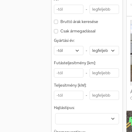
-
l
v
Bruttó árak keresése
s
4
m
T
Csak ármegadással
-
Gyártási év:
-
s
Futásteljesítmény [km]:
-
A
Teljesítmény [kW]:
Á
-
C
-
Hajtástípus:
5