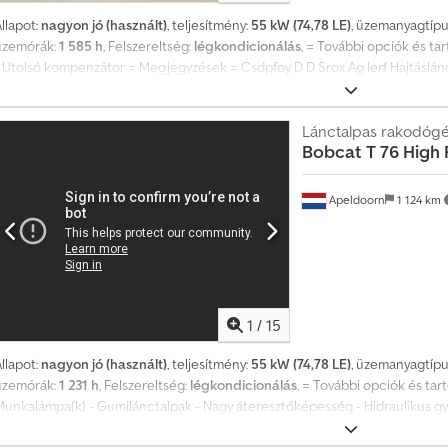
llapot:
nagyon jó (használt)
, teljesítmény:
55 kW (74,78 LE)
, üzemanyagtípu
üzemórák:
1 585 h
, Felszereltség:
légkondicionálás
, = További opciók és tar
 Utolsó kompenzátor = Megjegyzések = Csdpfoy D D Srox Ag Ierf Hajtáslánc Fo
menetfokozat, ride control, klímaberendezés, tolatókamera, légrugós ülés, j
Saját tömeg: 4 898 kg Méretek (H x Sz x M): 395 x 220 x 208 cm Kormányzás
elölés: igen Műszaki állapot: nagyon jó Optikai állapot: nagyon jó
Lánctalpas rakodóg
Bobcat
T 76 High 
Apeldoorn
1 124 km
1
/
15
llapot:
nagyon jó (használt)
, teljesítmény:
55 kW (74,78 LE)
, üzemanyagtípu
üzemórák:
1 231 h
, Felszereltség:
légkondicionálás
, = További opciók és tart
Munkalámpa(k) - Gumilánctalpak - Nagy áteresztőképesség - Hidraulikus gyor
ét sebességfokozat = Megjegyzések = Crjdpjw U Itgefx Ag Iof Hajtáslánc Kibo