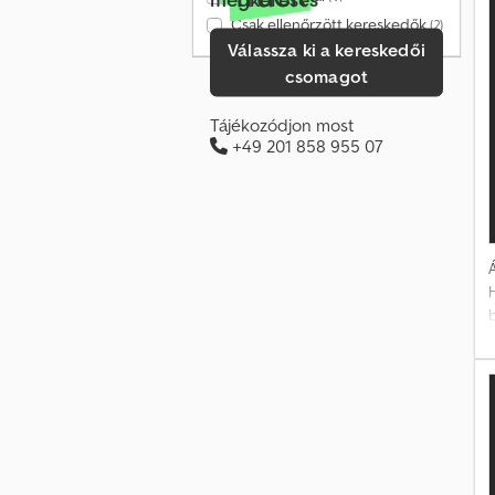
s
Csak ellenőrzött kereskedők
(2)
Válassza ki a kereskedői
csomagot
Tájékozódjon most
+49 201 858 955 07
Á
H
b
e
n
E
m
m
v