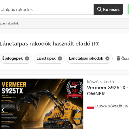
Keresés
alpas rakodók
Lánctalpas rakodók használt eladó
(19)
Építőgépek
Lánctalpak
Lánctalpas rakodók
Össz
H
Kúszó rakodó
Vermeer
S925TX -
a
OWNER
v
o
n
ŁAZISKA GÓRNE
335
t
a
t