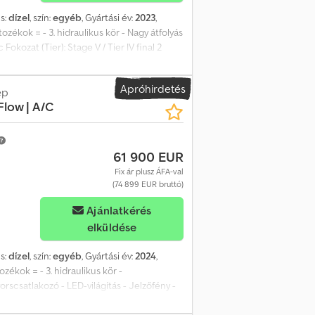
s:
dízel
, szín:
egyéb
, Gyártási év:
2023
,
tozékok = - 3. hidraulikus kör - Nagy átfolyás
kozat (Tier): Stage V / Tier IV final 2
oystick vezérlés = További információk =
: merev tengely Motormárka: Bobcat CE-
Apróhirdetés
ép
Flow | A/C
61 900 EUR
Fix ár plusz ÁFA-val
(74 899 EUR bruttó)
Ajánlatkérés
elküldése
s:
dízel
, szín:
egyéb
, Gyártási év:
2024
,
ozékok = - 3. hidraulikus kör -
scsatlakozó - LED-világítás - Jelzőfény -
csátási szint: Stage V / Tier IV final