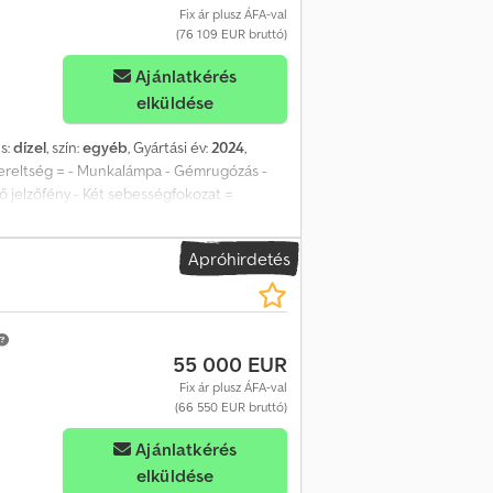
Más berendezés is érdekli? Platformunkon
Fix ár plusz ÁFA-val
s és üzemeltető számára – könnyedén
(76 109 EUR bruttó)
Ajánlatkérés
elküldése
s:
dízel
, szín:
egyéb
, Gyártási év:
2024
,
szereltség = - Munkalámpa - Gémrugózás -
tő jelzőfény - Két sebességfokozat =
talános Gyártási ország: USA Állapot CE-
ra, klímaberendezés, légrugós ülés = További
Apróhirdetés
tor lökettérfogata: 2 400 cm³ Alváz
g Méretek (H x Sz x M): 390 x 186 x 206 cm
állapot: nagyon jó Esztétikai állapot:
55 000 EUR
Fix ár plusz ÁFA-val
(66 550 EUR bruttó)
Ajánlatkérés
elküldése