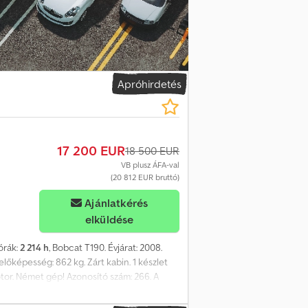
Apróhirdetés
17 200 EUR
18 500 EUR
VB plusz ÁFA-val
(20 812 EUR bruttó)
Ajánlatkérés
elküldése
órák:
2 214 h
, Bobcat T190. Évjárat: 2008.
előképesség: 862 kg. Zárt kabin. 1 készlet
motor. Német gép! Azonosító szám: 266. A
t összes hirdetésre, ajánlatra és
t megelőző tárgyalásokra. Bármilyen