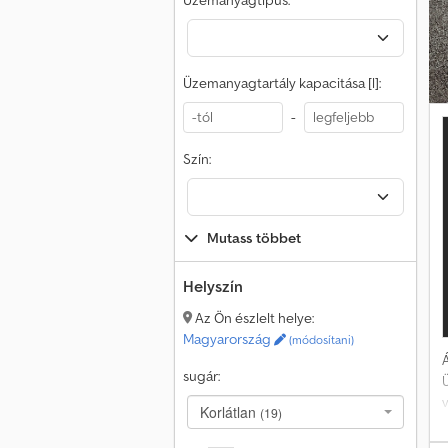
Üzemanyagtípus:
Üzemanyagtartály kapacitása [l]:
-
Szín:
Mutass többet
Helyszín
Az Ön észlelt helye:
Magyarország
(módosítani)
Á
sugár:
Ü
v
Korlátlan
(19)
H
á