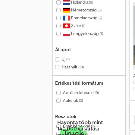
Hollandia
(9)
f
Németország
(6)
Franciaország
(2)
Svájc
(1)
Lengyelország
(1)
Állapot
Új
(1)
Használt
(18)
Á
Értékesítési formátum
Apróhirdetések
(19)
Aukciók
(0)
r
e
Részletek
Lánctalpas
Caterpillar Dömper
Bobcat Egyéb
Havonta több mint
Csak képekkel
(19)
140 000 vásárlási
B
Csak videóval
megkeresés
(8)