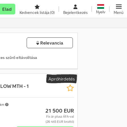
Elad
Nyelv
Kedvencek listája
(0)
Bejelentkezés
Menü
Relevancia
es szűrő eltávolítása
Apróhirdetés
 LOW MTH - 1
 km
21 500 EUR
Fix ár plusz ÁFA-val
(26 445 EUR bruttó)