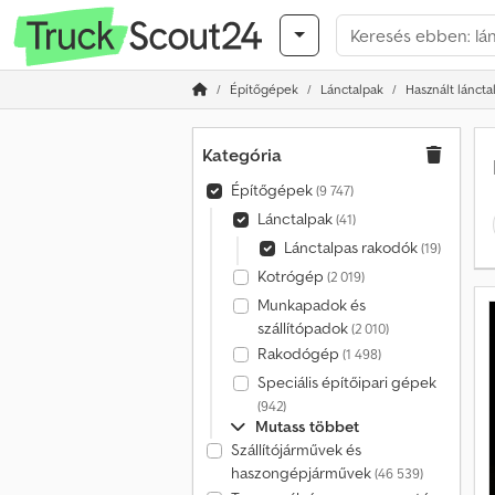
Építőgépek
Lánctalpak
Használt lánct
Kategória
Építőgépek
(9 747)
Lánctalpak
(41)
Lánctalpas rakodók
(19)
Kotrógép
(2 019)
Munkapadok és
szállítópadok
(2 010)
Rakodógép
(1 498)
Speciális építőipari gépek
(942)
Mutass többet
Szállítójárművek és
haszongépjárművek
(46 539)