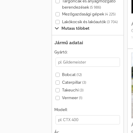
Targoncák és anyagmozgató
berendezések
(5 986)
Mezőgazdasági gépek
(4 225)
Lakókocsik és lakóautók
(3 704)
Á
Mutass többet
G
Jármű adatai
k
Gyártó:
Bobcat
(12)
Caterpillar
(3)
Takeuchi
(3)
Vermeer
(1)
z
Modell:
Á
d
Ár: