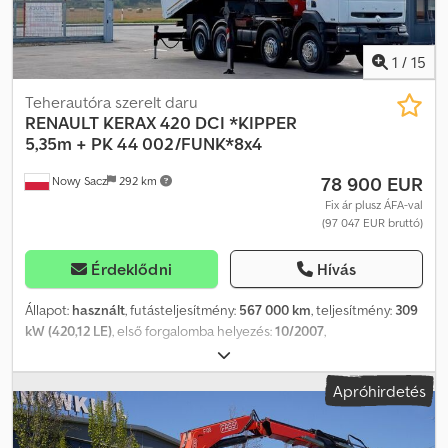
1
/
15
Teherautóra szerelt daru
RENAULT
KERAX 420 DCI *KIPPER
5,35m + PK 44 002/FUNK*8x4
78 900 EUR
Nowy Sacz
292 km
Fix ár plusz ÁFA-val
(97 047 EUR bruttó)
Érdeklődni
Hívás
Állapot:
használt
, futásteljesítmény:
567 000 km
, teljesítmény:
309
kW (420,12 LE)
, első forgalomba helyezés:
10/2007
,
üzemanyagtípus:
dízel
, össztömeg:
32 000 kg
, tengelyelrendezés:
3 tengely
, fékek:
retarder
, szín:
fehér
, hajtástípus:
mechanikai
,
Apróhirdetés
raktér hossza:
5 350 mm
, rakodótér szélesség:
2 450 mm
,
raktérmagasság:
800 mm
, Gyártási év:
2007
, Felszereltség:
ABS,
daru
, Renault Kerax 420 DCI Önrakodó platós teherautó, 5,35 m +