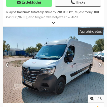
Érdeklődni
Hívás
Állapot:
használt
, futásteljesítmény:
218 035 km
, teljesítmény:
100
kW (135,96 LE)
, első forgalomba helyezés:
12/2020
,
üzemanyagtípus:
dízel
, össztömeg:
3 500 kg
, következő vizsga
(TÜV):
12/2026
, szín:
fehér
, hajtástípus:
mechanikai
, kibocsátási
Apróhirdetés
osztály:
Euro 6
, ülések száma:
7
, raktér hossza:
3 200 mm
,
rakodótér szélesség:
2 100 mm
, Gyártási év:
2020
, Felszereltség:
ABS, elektronikus stabilitásprogram (ESP), központi zár,
légkondicionálás
, Kérjük, hívjon minket a WhatsUp/Viber
alkalmazáson keresztül is! E-mail: Csdpfx Ahezr S Rio Dsrf Ez a
jármű a hosszú távú flottánk része, teljes szerviztörténettel
rendelkezik. Felszereltség: tempomat, klímaberendezés,
Bluetooth-os multimédia rendszer, elektromos tükrök és ablakok
stb.
1
/
6