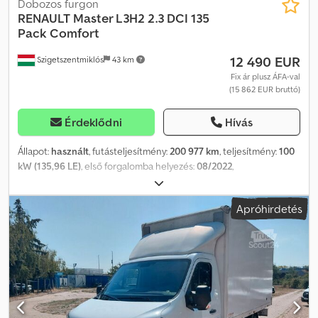
Dobozos furgon
RENAULT
Master L3H2 2.3 DCI 135
Pack Comfort
12 490 EUR
Szigetszentmiklós
43 km
Fix ár plusz ÁFA-val
(15 862 EUR bruttó)
Érdeklődni
Hívás
Állapot:
használt
, futásteljesítmény:
200 977 km
, teljesítmény:
100
kW (135,96 LE)
, első forgalomba helyezés:
08/2022
,
üzemanyagtípus:
dízel
, össztömeg:
3 500 kg
, következő vizsga
(TÜV):
04/2028
, szín:
fehér
, hajtástípus:
mechanikai
, kibocsátási
Apróhirdetés
osztály:
Euro 6
, ülések száma:
3
, raktér hossza:
3 695 mm
,
rakodótér szélesség:
1 770 mm
, raktérmagasság:
1 925 mm
,
Gyártási év:
2022
, Felszereltség:
ABS, elektronikus
stabilitásprogram (ESP), központi zár, légkondicionálás
, Kérjük,
hívjon minket a WhatsUp/Viber alkalmazáson keresztül is! E-mail: A
jármű saját flottánk része, teljeskörűen nyomon követhető
szerviztörténettel rendelkezik. A főbb berendezések: Bluetooth,
multimédia rendszer, multifunkciós kormánykerék, elektromos