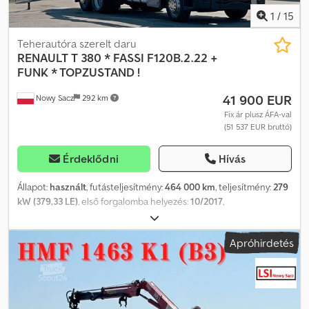
1
/
15
Teherautóra szerelt daru
RENAULT
T 380 * FASSI F120B.2.22 +
FUNK * TOPZUSTAND !
41 900 EUR
Nowy Sacz
292 km
Fix ár plusz ÁFA-val
(51 537 EUR bruttó)
Érdeklődni
Hívás
Állapot:
használt
, futásteljesítmény:
464 000 km
, teljesítmény:
279
kW (379,33 LE)
, első forgalomba helyezés:
10/2017
,
üzemanyagtípus:
dízel
, össztömeg:
26 000 kg
, tengelyelrendezés:
3 tengely
, fékek:
retarder
, szín:
fehér
, hajtástípus:
automata
,
Apróhirdetés
raktér hossza:
6 800 mm
, rakodótér szélesség:
2 550 mm
,
raktérmagasság:
600 mm
, Gyártási év:
2017
, Felszereltség:
ABS,
daru, légkondicionálás
, Renault T 380 Plató: 6,80 m + DARU +
TÁVIRÁNYÍTÓ BALESETMENTES JÓ ÁLLAPOTBAN! • GYÁRTÁSI ÉV:
2017 • FUTÁSTELJESÍTMÉNY: 464 000 km FELSZERELTSÉG: • ABS •