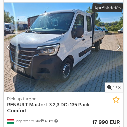
(TÜV):
04/2028
, szín:
piros
, hajtástípus:
mechanikai
, kibocsátási
Apróhirdetés
osztály:
Euro 6
, ülések száma:
3
, raktér hossza:
4 331 mm
, rakodótér
szélesség:
1 775 mm
, raktérmagasság:
1 826 mm
, Gyártási év:
2022
,
Felszereltség:
ABS, elektronikus stabilitásprogram (ESP),
központi zár, légkondicionálás
, Kérjük, hívjon minket a
WhatsUp/Viber alkalmazáson keresztül is! E-mail: Crsdpfx
Ahezqxfqs Dsf A főbb felszerelések közé tartozik: Bluetooth,
multimédiás rendszer, multifunkciós kormánykerék, elektromos
tükrök és ablakok stb.
1
/
8
Pick-up furgon
RENAULT
Master L3 2,3 DCi 135 Pack
Comfort
17 990 EUR
Szigetszentmiklós
43 km