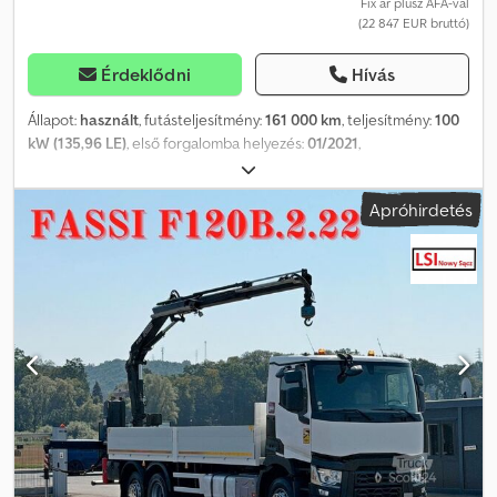
Fix ár plusz ÁFA-val
(22 847 EUR bruttó)
Érdeklődni
Hívás
Állapot:
használt
, futásteljesítmény:
161 000 km
, teljesítmény:
100
kW (135,96 LE)
, első forgalomba helyezés:
01/2021
,
üzemanyagtípus:
dízel
, össztömeg:
3 500 kg
, következő vizsga
(TÜV):
12/2027
, szín:
fehér
, hajtástípus:
mechanikai
, kibocsátási
Apróhirdetés
osztály:
Euro 6
, ülések száma:
7
, raktér hossza:
3 182 mm
, rakodótér
szélesség:
2 047 mm
, Gyártási év:
2021
, Felszereltség:
ABS,
elektronikus stabilitásprogram (ESP), központi zár,
légkondicionálás
, Kérjük, hívjon minket WhatsAppon/Viberen is.
E-mail: Csdpfx Ahey S Nk Ne Djrf