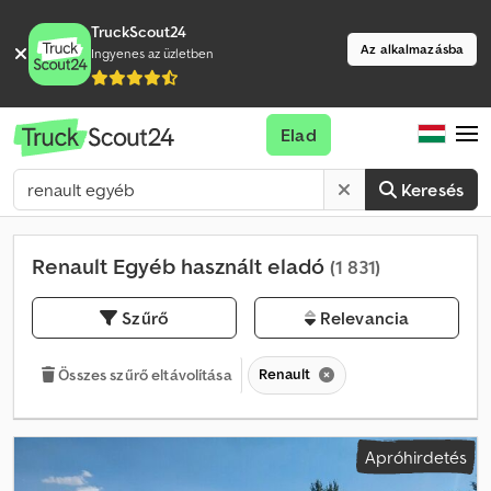
TruckScout24
Az alkalmazásba
Ingyenes az üzletben
Elad
Keresés
Renault Egyéb használt eladó
(1 831)
Szűrő
Relevancia
Renault
Összes szűrő eltávolítása
Apróhirdetés