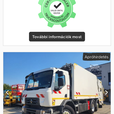
Futott 130 ezer km Műszaki adatok Össztömeg 11990 kg Súlya
7990 kg Hasznos teher 4000 kg A motor űrtartalma 5132 cm3 4×2
AdBlue Légrugózás hátul Lamberet hűtőkamion karosszéria
Csdpfx Ahozrvrqe Djrf Válaszfal a hűtőkamionban Oldalsó ajtó
Carrier Supra 750 dízel-elektromos meghajtású egység Hátsó
emelőfal Dhollandia DHSM.15 Maximális teherbírás 1500 kg Napi
fülke Tempomat Automata sebességváltó Légkondicionáló
További információk most
Tolatókamera Rádió Tachográf Az autó vásárlása és szervizelése
egy Renault bemutató teremben. 1 tulajdonos újból, 100%-ban
balesetmentes. Műszaki és vizuális állapota nagyon jó.
Apróhirdetés