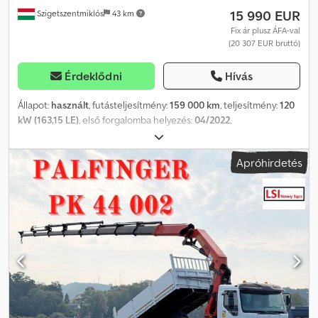
15 990 EUR
Szigetszentmiklós
43 km
Fix ár plusz ÁFA-val
(20 307 EUR bruttó)
Érdeklődni
Hívás
Állapot:
használt
, futásteljesítmény:
159 000 km
, teljesítmény:
120
kW (163,15 LE)
, első forgalomba helyezés:
04/2022
,
üzemanyagtípus:
dízel
, össztömeg:
3 500 kg
, következő vizsga
(TÜV):
04/2028
, szín:
piros
, hajtástípus:
mechanikai
, kibocsátási
Apróhirdetés
osztály:
Euro 6
, ülések száma:
3
, raktér hossza:
4 345 mm
,
rakodótér szélesség:
1 780 mm
, raktérmagasság:
1 810 mm
,
Gyártási év:
2022
, Felszereltség:
ABS, elektronikus
stabilitásprogram (ESP), központi zár, légkondicionálás
, Kérjük,
hívjon minket a WhatsUp/Viber alkalmazáson keresztül is! E-mail:
Crsdszng Egspfx Ah Dof A főbb felszerelések közé tartozik:
Bluetooth, multimédiás rendszer, multifunkciós kormánykerék,
elektromos tükrök és ablakok stb.