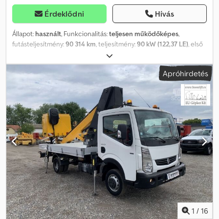
Érdeklődni
Hívás
Állapot:
használt
, Funkcionalitás:
teljesen működőképes
,
futásteljesítmény:
90 314 km
, teljesítmény:
90 kW (122,37 LE)
, első
forgalomba helyezés:
10/2014
, üzemanyagtípus:
dízel
, össztömeg:
3 500 kg
, gumiabroncs állapota:
80 százalék
, tengelyelrendezés:
Apróhirdetés
4x2
, szín:
fehér
, hajtástípus:
mechanikai
, kibocsátási osztály:
Euro
5
, ülések száma:
2
, Gyártási év:
2014
, üzemórák:
3 430 h
,
Felszereltség:
ABS, szervokormány
, Renault Maxity Multitel
MX200 – 20 m Maximális munkamagasság: 20 m Futásteljesítmény
(km): 90 314 km Üzemeltetési óra: 3430 Gyártási év: 2014/10
Kibocsátási osztály: EURO5 Teljesítmény: 90 kW Hengerűrtartalom
(ccm-ben): 2488 Típus: Hidraulikus munkaplatform, használt jármű
Üzemanyag: Dízel Cjdpfxeztb H No Ah Derf Megengedett
megengedett össztömeg (GVW): 3500 kg Ülések száma: 2
Sebességváltó: Manuális sebességváltó Raktáron van Főbb
jellemzők: ABS, szervókormány, turbó Járműleírás: A gép jó
műszaki állapotban van, a motor és a hidraulikus rendszer nagyon
tiszták, és megfelelően működik. Az ár nettó, exportra vonatkozik.
Beszélünk: - Angolul - Németül - Magyarul
1
/
16