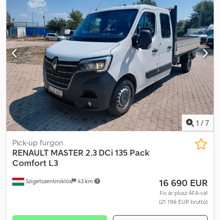
1
/
7
Pick-up furgon
RENAULT
MASTER 2.3 DCi 135 Pack
Comfort L3
16 690 EUR
Szigetszentmiklós
43 km
Fix ár plusz ÁFA-val
(21 196 EUR bruttó)