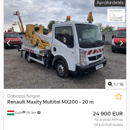
Apróhirdetés
tükrök és ablakok stb.
1
/
16
Dobozos furgon
Renault
Maxity Multitel MX200 - 20 m
24 900 EUR
Győr
151 km
Fix ár plusz ÁFA-val
(31 623 EUR bruttó)