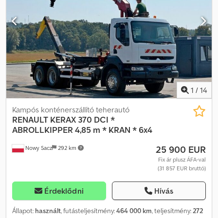
KÖZPONTI ZÁR • ELEKTROMOS ABLAKOK • ELEKTROMOS TÜKRÖK
• SZERVOKORMÁNY • TACHOGRAPH PLATÓ MÉRETEI: 680 x 255 x
60 cm (H x SZ x M) RAKTERHELÉS: 13 600 kg TELJES TÖMEG: 26
000 kg Csdpfx Aezr Dhaoh Derf TENGELYTÁV: 495/133 cm GUMI
MÉRET: 315/70R22,5 ELSŐ: RUGÓS HÁTSÓ: LÉGRUGÓS DARU: FASSI
F120B.2.22 + TÁVIRÁNYÍTÓ TEL: KUBA - lengyel, angol, német, olasz
SEBASTIAN - lengyel, német, olasz, ? LASZLO - magyar COSTEL -
román (románul minden exportügyi ügyintézést elvégzünk,
beleértve a szükséges dokumentumokat is) RADEK - ? : 1741
1
/
14
Kampós konténerszállító teherautó
RENAULT
KERAX 370 DCI *
ABROLLKIPPER 4,85 m * KRAN * 6x4
25 900 EUR
Nowy Sacz
292 km
Fix ár plusz ÁFA-val
(31 857 EUR bruttó)
Érdeklődni
Hívás
Állapot:
használt
, futásteljesítmény:
464 000 km
, teljesítmény:
272