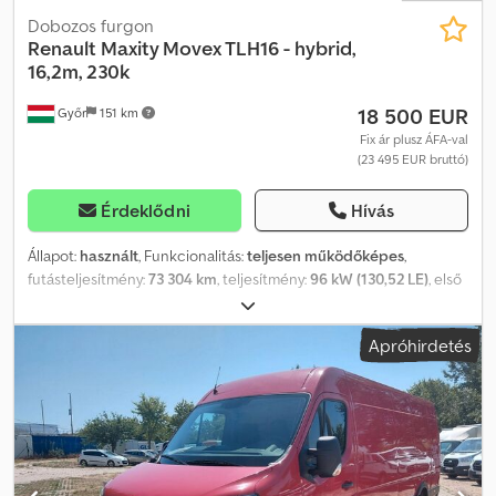
Dobozos furgon
Renault
Maxity Movex TLH16 - hybrid,
16,2m, 230k
18 500 EUR
Győr
151 km
Fix ár plusz ÁFA-val
(23 495 EUR bruttó)
Érdeklődni
Hívás
Állapot:
használt
, Funkcionalitás:
teljesen működőképes
,
futásteljesítmény:
73 304 km
, teljesítmény:
96 kW (130,52 LE)
, első
forgalomba helyezés:
04/2017
, üzemanyagtípus:
dízel
, össztömeg:
3 500 kg
, gumiabroncs állapota:
80 százalék
, tengelyelrendezés:
Apróhirdetés
4x2
, szín:
fehér
, hajtástípus:
mechanikai
, ülések száma:
2
, Gyártási
év:
2017
, üzemórák:
576 h
, Felszereltség:
ABS, szervokormány
,
Renault Maxity Movex TLH16 – hibrid, 16,2 m, 230 kg Maximális
munkamagasság: 16,2 m Megtett távolság (km): 73 304 km
Üzemórák: 576 óra Gyártási év: 2017/04 Kibocsátási osztály: EURO6
Emelési kapacitás: 230 kg Credpjztb Hcjfx Ah Def Teljesítmény: 96
kW Hengerűrtartalom (ccm-ben): 2956 Típus: Hidraulikus