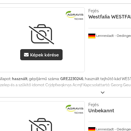
Fejés
Westfalia
WESTFA
Lennestadt - Oedinge
Képek kérése
llapot:
használt
, gép/jármű száma:
GRE2230246
, használt tejhűtő kád WEST
szelep és a szűkítő idomot Crjdpfxeqkrvys Acmjf Kapcsolattartó: Georg Ge
Fejés
Unbekannt
Lennestadt - Oedinge