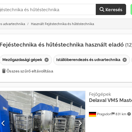
Keresés
és udvartechnika
Használt Fejéstechnika és hűtéstechnika
Fejéstechnika és hűtéstechnika használt eladó
(12
Mezőgazdasági gépek
Istállóberendezés és udvartechnika
Összes szűrő eltávolítása
H
a
v
Fejőgépek
o
Delaval
VMS Maste
n
t
a
Pragsdorf
831 km
t
ö