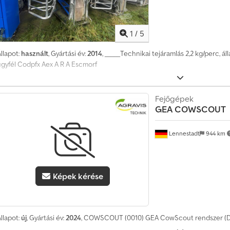
b
b
m
1
/
5
i
n
llapot:
használt
, Gyártási év:
2014
, _____Technikai tejáramlás 2,2 kg/perc, áll
t
ügyfél Codpfx Aex A R A Escmorf
1
4
0
Fejőgépek
GEA
COWSCOUT
0
0
0
Lennestadt
944 km
v
á
s
á
Képek kérése
r
l
á
s
llapot:
új
, Gyártási év:
2024
, COWSCOUT (0010) GEA CowScout rendszer (De
i