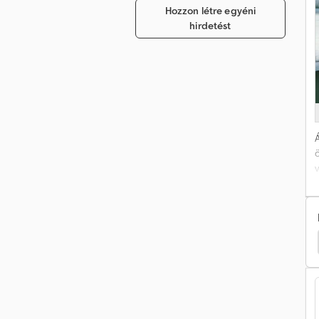
Hozzon létre egyéni
hirdetést
Á
nfutó
Westfalia Felépítmény
Westfalia Fejogep