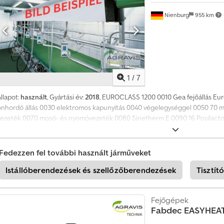
t
Nienburg
955 km
T
á
j
é
k
o
1
/
7
z
ó
llapot:
használt
, Gyártási év:
2018
, EUROCLASS 1200 0010 Gea fejőállás Euro
d
önhordó állás 0030 elektromos kapunyitás 0040 végelegységgel 0050 70 
j
vezeték 0070 mosó- és nyomóvezeték 0080 Sinetherm E 0090 16 Posilactor 
o
készlet Crodpfoydr Ugjx Acmof 0110 PULZÁTOR NÉLKÜL 0120 FEJŐKÉSZÜLÉK 
n
használatlan! 0140 A fejőállást még nem szerelték össze! 0150 Használt RPS
m
o
Fedezzen fel további használt járműveket
s
Istállóberendezések és szellőzőberendezések
Tisztí
t
+
4
Fejőgépek
9
Fabdec
EASYHEAT
2