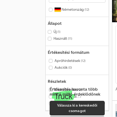
Németország
(12)
Állapot
Új
(1)
Használt
(11)
Értékesítési formátum
Apróhirdetések
(12)
Aukciók
(0)
Részletek
Értékesítés havonta több
Á
Csak képekkel
(2)
mint 4 millió érdeklődőnek
Csak videóval
(0)
Csak ellenőrzött kereskedők
(0)
Válassza ki a kereskedői
csomagot