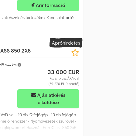
Árinformáció
alkatrészek és tartozékok Kapcsolattartó:
Apróhirdetés
ASS 850 2X6
n
944 km
33 000 EUR
Fix ár plusz ÁFA-val
(39 270 EUR bruttó)
Ajánlatkérés
elküldése
 VoD-vel - 10 db IQ fejőgép - 10 db fejőgép-
leemelő rendszer - Nyomóvezeték szűrővel -
 Acjqkigwomorf Használt EuroClass 850 2x6