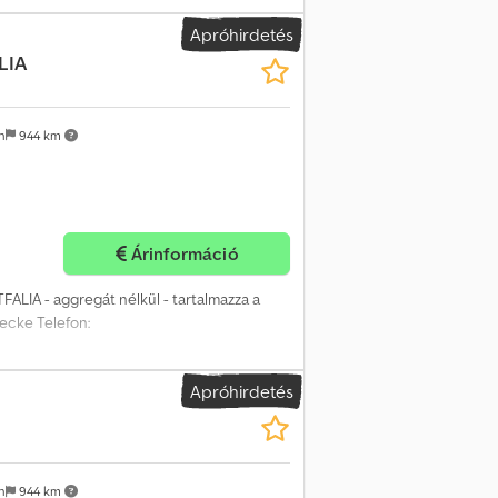
Apróhirdetés
LIA
n
944 km
Árinformáció
FALIA - aggregát nélkül - tartalmazza a
uecke Telefon:
Apróhirdetés
n
944 km