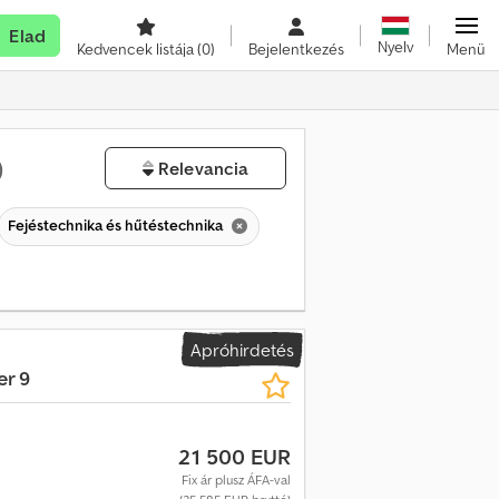
Elad
Nyelv
Kedvencek listája
(0)
Bejelentkezés
Menü
)
Relevancia
Fejéstechnika és hűtéstechnika
Apróhirdetés
r 9
21 500 EUR
Fix ár plusz ÁFA-val