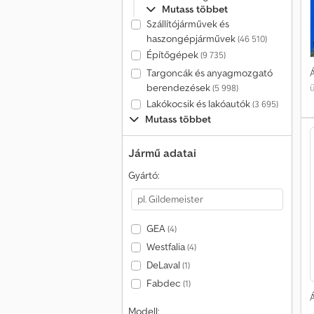
Mutass többet
Szállítójárművek és
haszongépjárművek
(46 510)
Építőgépek
(9 735)
Á
Targoncák és anyagmozgató
berendezések
(5 998)
Lakókocsik és lakóautók
(3 695)
Mutass többet
Jármű adatai
Gyártó:
GEA
(4)
Westfalia
(4)
DeLaval
(1)
Fabdec
(1)
Á
Modell: