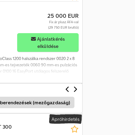
25 000 EUR
Fix ár plusz ÁFA-val
(29 750 EUR bruttó)
Ajánlatkérés
elküldése
Class 1200 halszálka rendszer 0020 2 x 8
mm-es tejvezeték 0060 90 mm-es pulzációs
0100 16 EasyPort utólagos felszerelő
NÉLKÜL 0130 A fejőállás újszerű,
 vákuumszivattyú
tóberendezések (mezőgazdaság)
Fejogep
Egyéb Fe
Apróhirdetés
 300