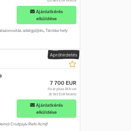
(25 585 EUR bruttó)
Ajánlatkérés
elküldése
atazonosítás, adatgyűjtés,, Tárolási hely:
Apróhirdetés
7 700 EUR
Fix ár plusz ÁFA-val
(9 163 EUR bruttó)
Ajánlatkérés
elküldése
mo) Crsdpsyiv Riefx Acmjf