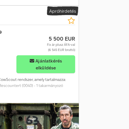
Apróhirdetés
5 500 EUR
Fix ár plusz ÁFA-val
(6 545 EUR bruttó)
Ajánlatkérés
elküldése
owScout rendszer, amely tartalmazza:
0 Rescountert (0040) - 1 takarmányozó