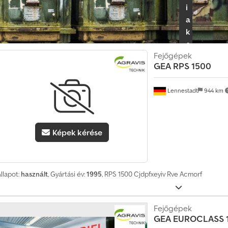
i
a
k
e
Fejőgépek
r
GEA
RPS 1500
e
s
Lennestadt
944 km
k
e
d
ő
Képek kérése
i
c
s
llapot:
használt
, Gyártási év:
1995
, RPS 1500 Cjdpfxeyiv Rve Acmorf
o
m
a
Fejőgépek
g
GEA
EUROCLASS 
o