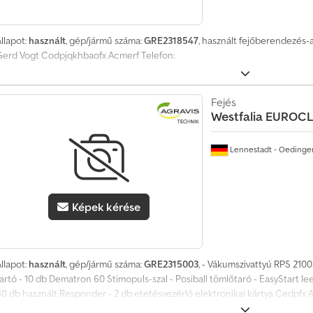
llapot:
használt
, gép/jármű száma:
GRE2318547
, használt fejőberendezés-
Gerd Vogt Codpjqkhbaofx Acmerf Telefon:
Fejés
Westfalia
EUROCL
Lennestadt - Oedinge
Képek kérése
llapot:
használt
, gép/jármű száma:
GRE2315003
, - Vákumszivattyú RPS 2100
tartó - 10 db Dematron 60 Stimopuls-szal - Posiball tömlőtaró - EasyStart 
80 db használt Responder - 2 db etetésvezérlő elektronikai kártya Cedpfx
fejőállvány Kapcsolattartó: Michael Habbel-Schmidt Telefon: