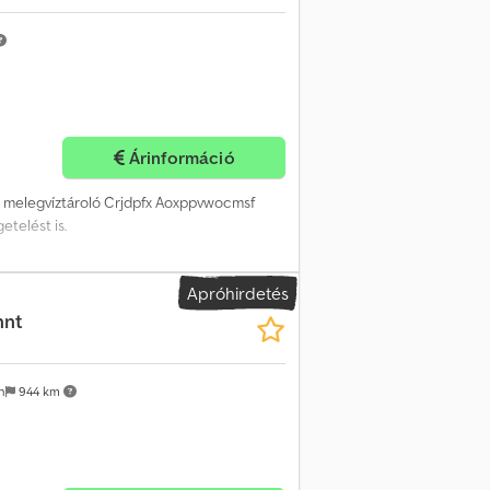
Árinformáció
 melegvíztároló Crjdpfx Aoxppvwocmsf
etelést is.
Apróhirdetés
nnt
n
944 km