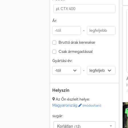
Ár:
-
Bruttó árak keresése
Csak ármegadással
Gyártási év:
-
Á
Helyszín
Az Ön észlelt helye:
Magyarország
(módosítani)
sugár:
Korlátlan
(12)