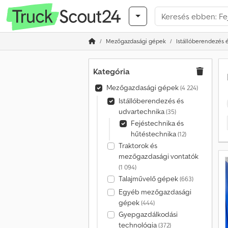
Mezőgazdasági gépek
Istállóberendezés 
Kategória
Mezőgazdasági gépek
(4 224)
Istállóberendezés és
udvartechnika
(35)
Fejéstechnika és
hűtéstechnika
(12)
Traktorok és
mezőgazdasági vontatók
(1 094)
Talajművelő gépek
(663)
Egyéb mezőgazdasági
gépek
(444)
Gyepgazdálkodási
technológia
(372)