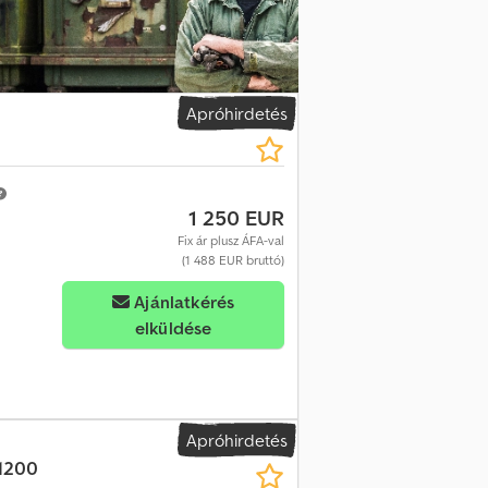
Apróhirdetés
1 250 EUR
Fix ár plusz ÁFA-val
(1 488 EUR bruttó)
Ajánlatkérés
elküldése
Apróhirdetés
1200