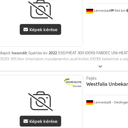
0
1
Lennestadt
944 km
8
5
8
Képek kérése
9
5
5
0
7
llapot:
használt
, Gyártási év:
2022
, EASYHEAT 300 (0010) FABDEC UNI-HEAT
0020) 305 liter űrtartalom, rozsdamentes acél kivitel, (0030) beleértve a szig
Fejés
Westfalia
Unbeka
Lennestadt - Oedinge
Képek kérése