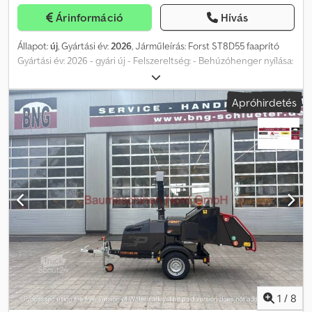
Árinformáció
Hívás
Állapot:
új
, Gyártási év:
2026
, Járműleírás: Forst ST8D55 faaprító
Gyártási év: 2026 - gyári új - Felszereltség: - Behúzóhenger nyílása:
8” x 10” (200 x 255 mm) - Behúzóhenger rendszer: FörstGrip
behúzóhenger rendszer - Lendkerék rendszer: Felül nyitott
Apróhirdetés
lendkerék 640 x 25 mm, dupla késű 10" - Motor: 55 lóerős Doosan
DPF dízelmotor - No Stress rendszer: AutoIntelligence „No Stress”
berendezés - Teljesen víz- és rezgésálló érintőpadok -
Üzemanyagtartály kapacitása: kb. 35 liter - Zajszint: Lwa 122 dB -
Géphossz (behajtott garat esetén): kb. 3.690 mm - Gépmagasság
(kidobóval): kb. 2.430 mm - Tömeg: kb. 1.375 kg Dcjdpfozap Nmsx
Antjk - Fék: Teljesen fékezett futómű és kézifék Szállítás
futárszolgálattal lehetséges, a költségeket a vevőnek kell állnia. A
változtatás, elírás és közbenső értékesítés jogát fenntartjuk. =
További információk = További információért vegye fel a
kapcsolatot Timm Freese úrral.
1
/
8