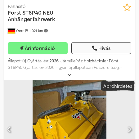
Fahasító
Först ST6P40 NEU
Anhängerfahrwerk
Oerel
1 021 km
Árinformáció
Hívás
Állapot:
új
, Gyártási év:
2026
, Járműleírás: Holzhäcksler Först
ST6P40 Gyártási év: 2026 – gyári új állapotban Felszereltség: -
Behúzóhenger nyílás: 6” x 8” (150 x 200 mm) - Behúzóhenger
rendszer: FörstGrip behúzóhenger rendszer -
Apróhirdetés
Lendkerékrendszer: Felül nyitott lendkerék 640 x 25 mm kettős
késsel 8” - Motor: Briggs & Stratton Vanguard – 40 LE V Twin
benzinmotor - No Stress System AutoIntelligence „No Stress”
berendezés - Teljesen víz- és rezgésálló érintőpanel -
Üzemanyagtartály kapacitás: kb. 30 liter - Zajszint: Lwa 122 dB -
Gép hossza (behajtott tölcsérrel): kb. 3.350 mm - Gép magassága
(kidobóval): kb. 2.285 mm Dsdpfx Anszap Ngjtjck - Súly: kb. 745 kg -
Fék: Teljesen fékezett alváz és kézifék Szállítás futárral