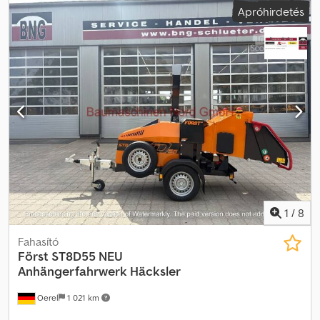
Apróhirdetés
rendszer: Felül nyitott lendkerék 640 x 25 mm, dupla penge 8" -
Motor: Briggs & Stratton Vanguard – 40 LE V Twin benzinmotor -
No Stress rendszer: AutoIntelligence „No Stress” berendezés -
Teljesen víz- és rezgésálló érintőpadok - Üzemanyagtartály
kapacitása: kb. 30 liter - Zajszint: Lwa 122 dB - Géphossz (behajtott
garattal): kb. 2.695 mm - Szélesség (lánctalpas futómű
behúzva/kihúzva): 800 mm / 1150 mm - Gép magassága (kilökővel):
kb. 2.395 mm Djdpfjzap Ntex Anteck - Súly: kb. 1.200 kg Szállítás
lehetséges futárral, a költségeket a vevőnek kell viselnie. A
műszaki adatok és elérhetőség változhat, valamint az eladás jogát
fenntartjuk. = További információk = További információért kérjük,
vegye fel a kapcsolatot: Timm Freese.
1
/
8
Fahasító
Först ST8D55 NEU
Anhängerfahrwerk Häcksler
Oerel
1 021 km