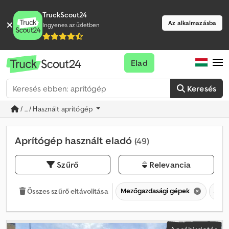
TruckScout24
Az alkalmazásba
Ingyenes az üzletben
Elad
Keresés
/ ... / Használt aprítógép
Aprítógép használt eladó
(49)
Szűrő
Relevancia
Mezőgazdasági gépek
Aprí
Összes szűrő eltávolítása