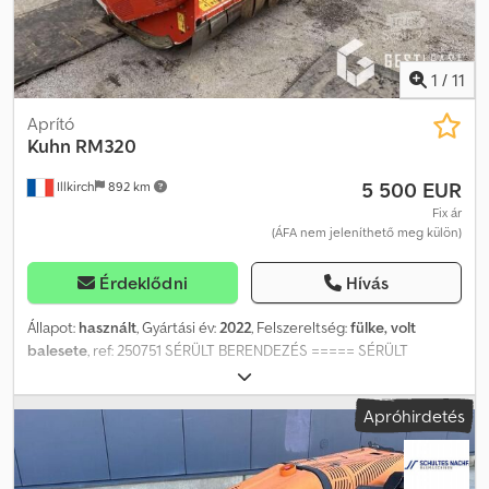
1
/
11
Aprító
Kuhn
RM320
5 500 EUR
Illkirch
892 km
Fix ár
(ÁFA nem jeleníthető meg külön)
Érdeklődni
Hívás
Állapot:
használt
, Gyártási év:
2022
, Felszereltség:
fülke, volt
balesete
, ref: 250751 SÉRÜLT BERENDEZÉS ===== SÉRÜLT
BERENDEZÉS KÁROSODOTT GÉP BALESETI ANYAG =====
Hivatkozás: 260751 Típus: Vízszintes tengelyű szárzúzó Gyártmány:
Apróhirdetés
Kuhn Modell: RM320 Évjárat: 2022 ----- FIGYELMEZTETÉS -----
Sérült berendezés / Damaged equipment / Verunglücktes
Material Eset leírása: ütközés fix tárggyal Eljárás: A berendezés
jelen állapotában kerül értékesítésre, kizárólag szakemberek vagy