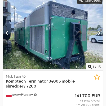
Apróhirdetés
1
/
15
Mobil aprító
Komptech
Terminator 3400S mobile
shredder / 7200
141 700 EUR
Kraków
328 km
VB plusz ÁFA-val
(174 291 EUR bruttó)