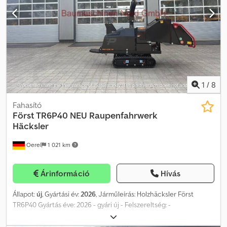
ILLKIRCH-GRAFFENSTADEN 100 000 m2-es gépparkkal
rendelkezünk Strasbourg déli részén, teljesen felszerelt
műhellyel. Több mint 350 referencia áll rendelkezésre, melyek
között szerepelnek földmunkagépek, anyagmozgató gépek,
mezőgazdasági gépek, teherautók, személy- és
haszongépjárművek. Raktárkészletünket havonta frissítjük. *A
leírás tévedés jogát fenntartjuk Munkaszélesség: 2 m
1
/
8
Fahasító
Först TR6P40 NEU Raupenfahrwerk
Häcksler
Oerel
1 021 km
Árinformáció
Hívás
Állapot:
új
, Gyártási év:
2026
, Járműleírás: Holzhäcksler Först
TR6P40 Gyártás éve: 2026 - gyári új - Felszereltség: -
Behúzóhenger nyílása: 6” x 8” (150 x 200 mm) - Behúzóhenger
rendszer: FörstGrip behúzóhenger rendszer - Lendkerék