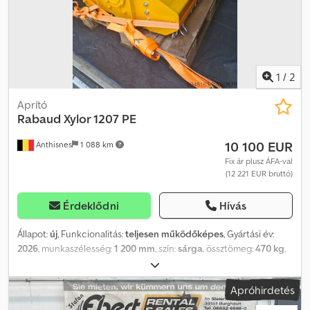
megoldható, ennek költségeit a vevőnek kell fedeznie.
Változtatások, hibák és közben történt eladás jogát fenntartjuk. =
További információ = További információért vegye fel a
kapcsolatot Timm Freese úrral.
1
/
2
Aprító
Rabaud
Xylor 1207 PE
10 100 EUR
Anthisnes
1 088 km
Fix ár plusz ÁFA-val
(12 221 EUR bruttó)
Érdeklődni
Hívás
Állapot:
új
, Funkcionalitás:
teljesen működőképes
, Gyártási év:
2026
, munkaszélesség:
1 200 mm
, szín:
sárga
, össztömeg:
470 kg
,
mobilitás:
mobil
, Rabaud Xylor 1207 erdészeti mulcsozó eladó.
Hidraulikus zúzó kotrógépre szerelhető, ideális bozótirtáshoz,
Apróhirdetés
szederinda, fiatal hajtások és ágak aprításához. Munkaszélessége
kb. 1,20 m, mozgó kalapácsokkal felszerelt. 6–9 tonnás