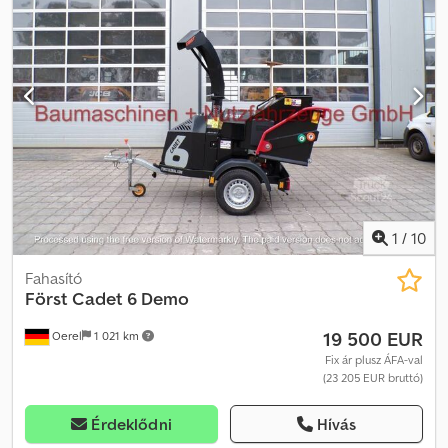
rendszer: AutoIntelligence „No Stress” berendezés -
Behúzórendszer: Teljesen víz- és rezgésálló érintőpanelek -
Üzemanyagtartály kapacitása: kb. 35 liter - Zajszint: Lwa 122 dB -
Gép hossza: kb. 3.669 mm - Gép magassága (kidobóval): kb. 2.370
mm - Tömeg: kb. 1.450 kg - Tartalmazza a pótkerék Különleges
felszereltség igény szerint (pl. fénytorny) A termékképek csak
illusztrációs célokat szolgálnak, és eltérhetnek a tényleges
terméktől. Változtatások/jogi hibák/előzetes értékesítés jogát
fenntartjuk. = További információk = További információkért
vegye fel a kapcsolatot Jens Schlüterrel. Dcodpfx Aeuu A
Ecsntok
1
/
10
Fahasító
Först Cadet 6 Demo
19 500 EUR
Oerel
1 021 km
Fix ár plusz ÁFA-val
(23 205 EUR bruttó)
Érdeklődni
Hívás