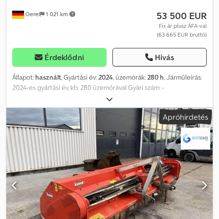
53 500 EUR
Oerel
1 021 km
Fix ár plusz ÁFA-val
(63 665 EUR bruttó)
Érdeklődni
Hívás
Állapot:
használt
, Gyártási év:
2024
, üzemórák:
280 h
, Járműleírás:
2024-es gyártási év, kb. 280 üzemórával Gyári szám: -
SA9XR800000283553- Felszereltség: - Bevezető hengernyílás: 8” x
10” (200 x 255 mm) - Bevezető hengerrendszer: FörstGrip
Apróhirdetés
bevezető hengerrendszer - Lendkerékrendszer: Felül nyitott
lendkerék 728 x 30 mm, dupla kés, 10'' - Motor: 55 LE Doosan dízel -
No Stress rendszer: AutoIntelligence „No Stress” egység - Behúzó
rendszer: Teljesen víz- és rezgésálló érintőpadok -
Tartálykapacitás: 35 liter - Zajszint: Lwa 122dB - Gép szélessége: 1
510 mm - Gép hossza: 2 020 mm - Gép magassága (kidobóval): 2
730 mm - Súly: 2 075 kg A változtatás, tévedés és közbenső eladás
jogát fenntartjuk = További információk = További információért
forduljon Jens Schlüterhez. Dcsdpfxowmv Eps Antjk