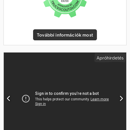
és szervizpartner vagyunk. Hivatalos Iveco értékesítési és
szervizpartner vagyunk. Emellett 800 használt járművel az egyik
legnagyobb haszongépjármű kereskedő vagyunk
Németországban. A teljes Seppi termékkínálattal állunk
rendelkezésére! Az adatok tájékoztató jellegűek, az eladás jogát
További információk most
fenntartjuk! Belső szám: 170051 = További információk = Bővebb
információért forduljon Marius Herdenhez.
Apróhirdetés