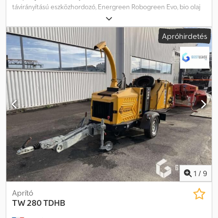
távirányítású eszközhordozó, Energreen Robogreen Evo, bio olaj
Panolin Gyártási év: 2022, 947 üzemóra, tömeg: 1200 kg, Yanmar 3
hengeres motor, teljesítmény: 28,2 kW / 38 LE, Energreen Head130
Apróhirdetés
munkaeszközzel, gyártási év: 2020, fű- és bozótaprító fix fogakkal,
tömeg: 390 kg, szerszámok (fogak) száma: 32, max. rotorfordulat:
3000 ford/perc, vágási szélesség: 1,3 m, max. vágási átmérő: 100 mm,
CE. Tartalmazza: Panolin Synth 46 bioolaj-feltöltést, 3 hengeres
dízelmotor 28,2 kW (38 LE), Autec rádiós vezérlés, hidraulikus
futóműfeszítés zsírzópumpával, 2 hidraulikus segédkör, villogó,
mechanikus gyorscserélő adapterekhez, 2x hidraulikus
gyorscsatlakozó a vezetékekhez, teljes géptömeg kb. 1590 kg,
hidraulikus adagolócsappantyúval, 2x kétirányú vezérlőszelep,
Head130 fű- és bozótaprító fej, 2020, 1300 mm széles, kalapácsos
kések, CE. Dcodezd Ntfopfx Antok = További információk = Üres
tömeg: 1.590 kg Tulajdonosok száma: 1 Műszaki állapot: jó Esztétikai
állapot: jó Alvázszám: ROEV0072200373 További információért
forduljon Bernd Strackhoz.
1
/
9
Aprító
TW 280 TDHB