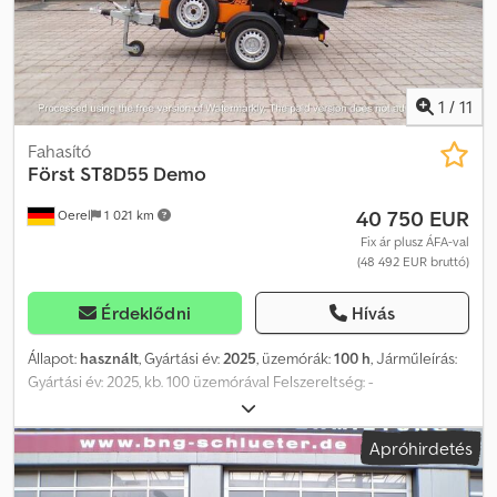
járművel az egyik legnagyobb tehergépjármű-kereskedő vagyunk
Németországban. Szállítunk Önnek a teljes Seppi M.
termékpalettát! Dcedpfx Aoznrvqontok A hibákért és az előzetes
értékesítésért nem vállalunk felelősséget! További információkért
forduljon Marius Herdenhez.
1
/
11
Fahasító
Först ST8D55 Demo
40 750 EUR
Oerel
1 021 km
Fix ár plusz ÁFA-val
(48 492 EUR bruttó)
Érdeklődni
Hívás
Állapot:
használt
, Gyártási év:
2025
, üzemórák:
100 h
, Járműleírás:
Gyártási év: 2025, kb. 100 üzemórával Felszereltség: -
Behúzóhenger nyílása: 8” x 10” (200 x 255 mm) -
Behúzóhengerrendszer: FörstGrip behúzóhengerrendszer -
Apróhirdetés
Lendkerékrendszer: Felül nyitott lendkerék 728 x 30 mm, kettős
kés 10” - Motor: 55 LE Doosan DPF dízelmotor - No Stress