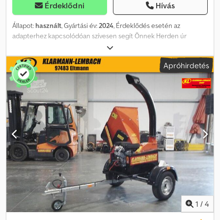
Érdeklődni
Hívás
Állapot:
használt
, Gyártási év:
2024
, Érdeklődés esetén az
adapterhez kapcsolódóan szívesen segít Önnek Herden úr
(telefonon: ...). Seppi M. MINI-BMS 105 / erdészeti mulcsozó / OQ45-
5 adapterrel / CUT CONTROL-lal / 5-10 t / bemutatódarab /
Apróhirdetés
raktáron azonnal elérhető / kitűnő állapotban Ár: 20.090,00 €
nettó / 23.907,10 € bruttó - Munkaszélesség: 1,05 m - Teljes
szélesség: 1,20 m - Mélység: 1,03 m - Magasság: 0,72 m - Baggerre
szerelhető mulcsozó gép - Patakpartok, erdők és nehezen
megközelíthető területek mulcsozására - Maximum 10 cm
átmérőjű cserje és fa aprítására - 5-10 tonnás kotrógépekhez -
Többféle adapterlappal szerelhető - Meghajtás a hordozógéphez
igazodó hidraulikus motorhoz előkészítve - Közvetett ékszíjhajtás
5 ékszíjjal - Megerősített, kopásálló AR 400 acél ház - Kovácsolt
ellenkések - Hidraulikusan állítható burkolat - Teljes
burkolathosszra kiterjedő zsanér - Láncos elülső védő - Láncos
hátsó védő - Állítható magasságú, keményfém lappal megerősített
csúszótalpak - Szín: piros RAL3020 · antracit RAL7021 OPT 228
erdészeti rotor fix MINI DUO szerszámokkal (2 keményfém
1
/
4
betéttel) 21 db szerszám, össztömeg OPT 228-cal*: 445 kg OPT 513