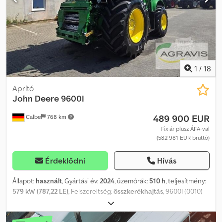
1
/
18
Aprító
John Deere
9600I
489 900 EUR
Calbe
768 km
Fix ár plusz ÁFA-val
(582 981 EUR bruttó)
Érdeklődni
Hívás
Állapot:
használt
, Gyártási év:
2024
, üzemórák:
510 h
, teljesítmény:
579 kW (787,22 LE)
, Felszereltség:
összkerékhajtás
, 9600I (0010)
Használt John Deere mezőgazdasági betakarítógép (0020)
Fokozatmentes, teljes kerékmeghajtású „ProDrive”