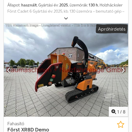
Állapot:
használt
, Gyártási év:
2025
, üzemórák:
130 h
, Holzhäcksler
Först Cadet 6 Gyártási év: 2025, kb. 130 üzemóra – bemutató gép –
Felszereltség: - Behúzóhengerek nyílása: 6'' x 8'' (150 x 200mm)
Dsdpfexp Agpex Antock - Behúzóhengerrendszer: FörstGrip
Apróhirdetés
behúzó rendszer - Lendkerékrendszer: Felül nyitott lendkerék,
640 x 25mm, dupla kés, 8'' - Motor: 23 LE, 2 hengeres Briggs &
Stratton benzinmotor - No Stress System: AutoIntelligence „No
Stress” berendezés - Behúzó rendszer: teljesen víz- és rezgésálló
érintőpanelek - Üzemanyagtank kapacitása: kb. 30 liter - Zajszint:
Lwa 118 dB - Gép hossza: kb. 3.100 mm - Gép magassága
(kidobóval): kb. 2.400 mm - Tömeg: kb. 745 kg - Fék: vonóerő nélküli,
kézifék nélküli kivitel Szállítás futárszolgálattal lehetséges, a
költségeket a vevőnek kell viselnie. A változtatás, tévedés vagy
közbenső értékesítés jogát fenntartjuk. = További információk =
További információért kérjük, vegye fel a kapcsolatot Jens
Schlüterrel.
1
/
8
Fahasító
Först XR8D Demo