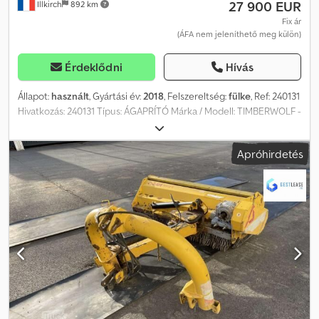
27 900 EUR
Illkirch
892 km
Fix ár
(ÁFA nem jeleníthető meg külön)
Érdeklődni
Hívás
Állapot:
használt
, Gyártási év:
2018
, Felszereltség:
fülke
, Ref: 240131
Hivatkozás: 240131 Típus: ÁGAPRÍTÓ Márka / Modell: TIMBERWOLF -
TW280 TDHB Évjárat: 2018 Üzemóra: 925 Súly: 1240 kg
Teljesítmény: 45 LE Felszereltség: - Állítható magasságú vonórúd -
Apróhirdetés
Fékezett közúti alváz - 210 mm x 280 mm-es adagolónyílás -
Folyamatos 210 mm-es aprítás - 2 forgatható, 158 mm-es késpár -
280°-ban forgatható kidobócső - 19,5 m közepes forgácskidobás
Dodeyz Dmwepfx Anteck - Teljesítmény: 7 tonna/óra Az ár nettó
eladási ár. Kiszállítás felár ellenében megoldható. További
információk és képek honlapunkon! Időpont egyeztetés
szükséges a legjobb kiszolgálás érdekében! Cégünk, amely
használt és új gépek adásvételére szakosodott, több mint 100 000
m²-es telephellyel rendelkezik Strasbourg déli részén. Több mint
350 gépünk van folyamatosan frissülő készlettel: építőipari- és
anyagmozgató gépek, mezőgazdasági gépek, tehergépkocsik,