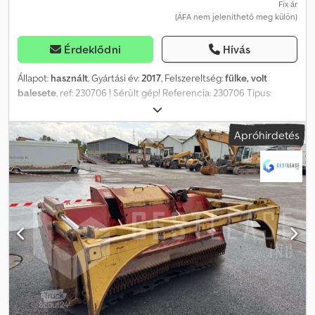
Fix ár
(ÁFA nem jeleníthető meg külön)
Érdeklődni
Hívás
Állapot:
használt
, Gyártási év:
2017
, Felszereltség:
fülke, volt
balesete
, ref: 230706 ! Sérült gép! Referencia: 230706 Típus:
Szárzúzó Márka / Modell: GYRAX PROMODIS D1802 Évjárat: 2017 !
Sérült gép ! - Káreset körülményei: Ütközés fix tárggyal - Eljárás:
Apróhirdetés
VEI szakértői követéssel A gép sérült állapotban, az aktuális
állapotában kerül értékesítésre, kizárólag kereskedők vagy export
céljára. Figyelem! Az értékesítést követően a járművekre
semmilyen garancia, visszavásárlás, csere, visszatérítés vagy
reklamáció nem érvényesíthető! Az ár áfa nélkül értendő.
Kiszállítás felár ellenében lehetséges. További információk és
képek weboldalunkon találhatók! Előzetes időpont egyeztetés
szükséges, hogy a lehető legjobb körülmények között
fogadhassuk! Djdpfx Anoru Iinstock Cégünk, amely gépek
adásvételére szakosodott, 100 000 m2-es gépparkkal rendelkezik
Strasbourg déli részén. Több mint 350 különböző eszközt
kínálunk, köztük építőipari gépeket, anyagmozgatókat,
mezőgazdasági gépeket, teherautókat, személygépkocsikat és