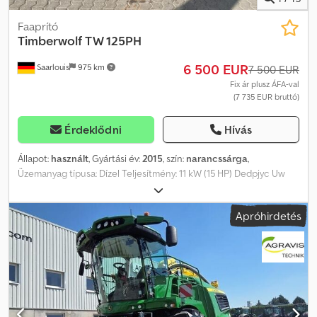
Faaprító
Timberwolf
TW 125PH
6 500 EUR
Saarlouis
975 km
7 500 EUR
Fix ár plusz ÁFA-val
(7 735 EUR bruttó)
Érdeklődni
Hívás
Állapot:
használt
, Gyártási év:
2015
, szín:
narancssárga
,
Üzemanyag típusa: Dízel Teljesítmény: 11 kW (15 HP) Dedpjyc Uw
Usfx Anteck Motor márka: Honda
Apróhirdetés