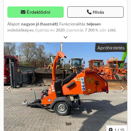
Érdeklődni
Hívás
Állapot:
nagyon jó (használt)
, Funkcionalitás:
teljesen
működőképes
, Gyártási év:
2020
, üzemórák:
7 200 h
, szín:
zöld
,
Komtech Terminator 3400S mobil aprító / 7200 MTH 2019/2020 év
7200 Munkaóra Dcedpfszmv Uzox Antek Műszaki adatok
Apróhirdetés
Teljesítmény 242 kW 2200 ford./perc Teljesítmény 50 t/h Dobhossz
3000 mm Nagyon jó műszaki állapot
1
/
15