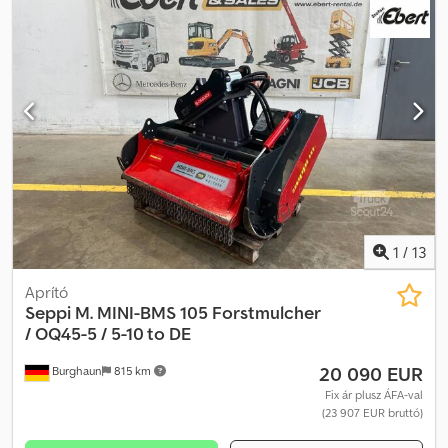
kotrógépekhez alkalmas. Csak alaplappal eladó; a géphez
szükséges csatlakozót külön kell biztosítani. Masszív, nagy
teljesítményű gép erdészeti munkákhoz, rézsűk, útpadkák és
nehezen megközelíthető területek karbantartásához.
Dcedpjzbivcofx Antjk
1
/
13
Aprító
Seppi
M. MINI-BMS 105 Forstmulcher
/ OQ45-5 / 5-10 to DE
20 090 EUR
Burghaun
815 km
Fix ár plusz ÁFA-val
(23 907 EUR bruttó)