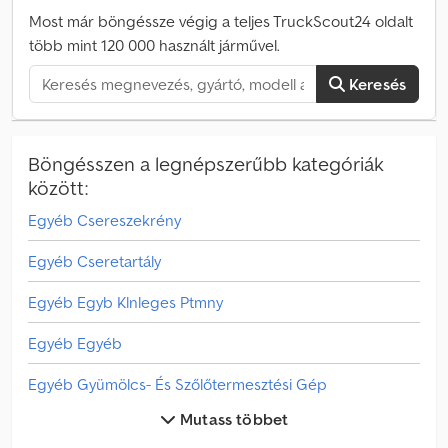
Most már böngéssze végig a teljes TruckScout24 oldalt
több mint 120 000 használt járművel.
Keresés
Böngésszen a legnépszerűbb kategóriák
között:
Egyéb Csereszekrény
Egyéb Cseretartály
Egyéb Egyb Klnleges Ptmny
Egyéb Egyéb
Egyéb Gyümölcs- És Szőlőtermesztési Gép
Mutass többet
Egyéb Könnyu Szállító