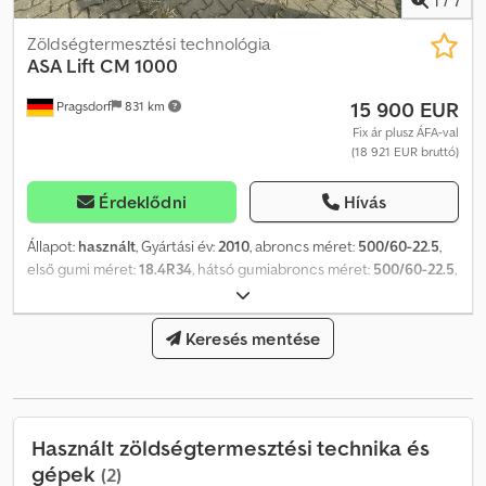
Zöldségtermesztési technológia
ASA Lift
CM 1000
15 900 EUR
Pragsdorf
831 km
Fix ár plusz ÁFA-val
(18 921 EUR bruttó)
Érdeklődni
Hívás
Állapot:
használt
, Gyártási év:
2010
, abroncs méret:
500/60-22.5
,
első gumi méret:
18.4R34
, hátsó gumiabroncs méret:
500/60-22.5
,
Gumiabroncs (elöl): 18.4R34, Gumiabroncs (hátul): 500/60-22.5,
Sorok száma: 1 soros, Sárgarépakészlet_____Vonórúd kormányzás,
1 soros, Bunker, Világítás, Kezelőpanel, Kardántengely, Tárolási hely:
Keresés mentése
Ügyfél Cedezdg Dcopfx Amaorf
Használt zöldségtermesztési technika és
gépek
(2)