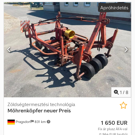
Apróhirdetés
1
/
8
Zöldségtermesztési technológia
Möhrenköpfer neuer Preis
1 650 EUR
Pragsdorf
831 km
Fix ár plusz ÁFA-val
(1 964 EUR bruttó)