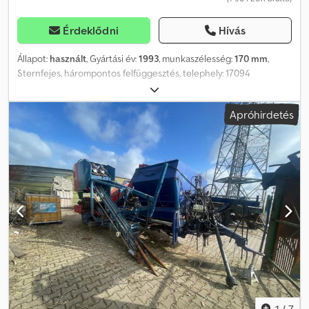
Érdeklődni
Hívás
Állapot:
használt
, Gyártási év:
1993
, munkaszélesség:
170 mm
,
Sternfejes, hárompontos felfüggesztés, telephely: 17094
Pragsdorf Crjdpfx Aszn D Hnemajf
Apróhirdetés
1
/
7