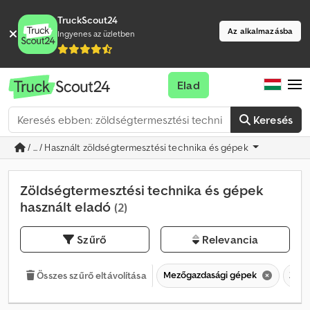
TruckScout24
Az alkalmazásba
Ingyenes az üzletben
Elad
Keresés
/ ... / Használt zöldségtermesztési technika és gépek
Zöldségtermesztési technika és gépek
használt eladó
(2)
Szűrő
Relevancia
Mezőgazdasági gépek
Zöld
Összes szűrő eltávolítása