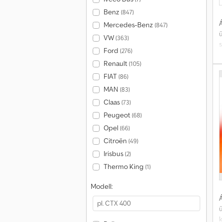
Benz
(847)
Á
Mercedes-Benz
(847)
VW
(363)
Ford
(276)
Renault
(105)
k
FIAT
(86)
*
MAN
(83)
Claas
(73)
b
Peugeot
(68)
Ö
Opel
(66)
Citroën
(49)
Irisbus
(2)
Thermo King
(1)
k
Modell:
f
Á
k
B