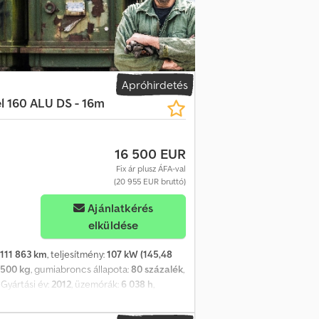
Apróhirdetés
el 160 ALU DS - 16m
16 500 EUR
Fix ár plusz ÁFA-val
(20 955 EUR bruttó)
Ajánlatkérés
elküldése
111 863 km
, teljesítmény:
107 kW (145,48
 500 kg
, gumiabroncs állapota:
80 százalék
,
, Gyártási év:
2012
, üzemórák:
6 038 h
,
 16 m Futásteljesítmény (km): 111863 km
ny: 107 kW Hengerűrtartalom (ccm): 2287