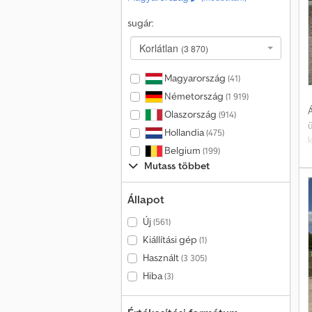
sugár:
G
k
Korlátlan
(3 870)
Magyarország
(41)
Németország
(1 919)
Á
Olaszország
(914)
Hollandia
(475)
k
Belgium
(199)
Mutass többet
k
Állapot
Új
(561)
Kiállítási gép
(1)
V
k
Használt
(3 305)
Hiba
(3)
m