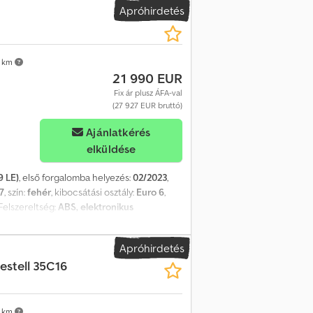
Apróhirdetés
 km
21 990 EUR
Fix ár plusz ÁFA-val
(27 927 EUR bruttó)
Ajánlatkérés
elküldése
9 LE)
, első forgalomba helyezés:
02/2023
,
7
, szín:
fehér
, kibocsátási osztály:
Euro 6
,
 Felszereltség:
ABS, elektronikus
gy Viber-en is! E-mail: Extra felszereltség: -
SB-csatlakozóval és Bluetooth
Apróhirdetés
gtartály: 90 liter - Állítható
estell 35C16
latásjelző (külső riasztórendszer) - Első
 felszereltség: - Vezetőoldali légzsák -
oz - Kipörgésgátló (ASR) - Kivitel: C-sorozat
sztás - Vezetéstámogató rendszer:
 km