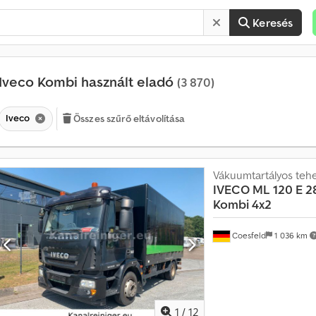
Keresés
Iveco Kombi használt eladó
(3 870)
Iveco
Összes szűrő eltávolítása
Vákuumtartályos teh
É
IVECO
ML 120 E 
r
Kombi 4x2
t
é
k
Coesfeld
1 036 km
e
s
í
t
é
1
/
12
s