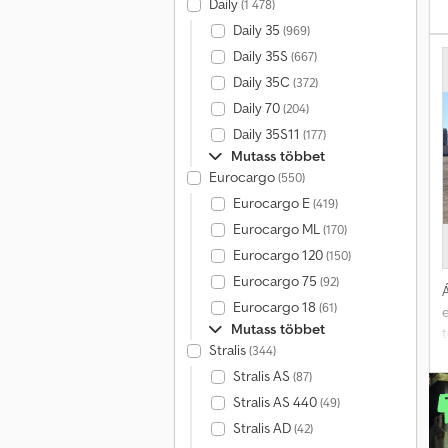
Daily
(1 478)
Daily 35
(969)
e
g
Daily 35S
(667)
Daily 35C
(372)
Daily 70
(204)
v
Daily 35S11
(177)
v
Mutass többet
f
Eurocargo
(550)
Eurocargo E
h
(419)
M
Eurocargo ML
(170)
H
Eurocargo 120
(150)
Eurocargo 75
(92)
Á
Eurocargo 18
(61)
Mutass többet
Stralis
(344)
Stralis AS
(87)
Stralis AS 440
(49)
Stralis AD
(42)
s