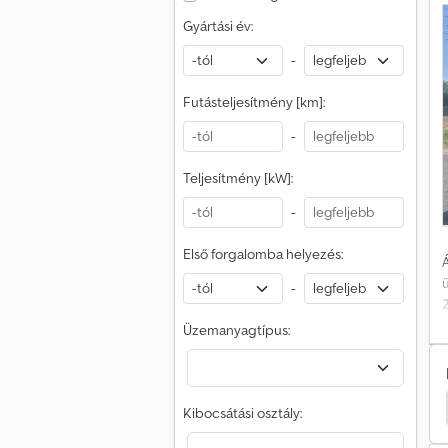
Gyártási év:
V
m
-
Futásteljesítmény [km]:
-
Teljesítmény [kW]:
-
Első forgalomba helyezés:
Á
-
Üzemanyagtípus:
r
yvás
Fiat Platós Ponyvás
Egyéb Platós Ponyvás
R
Kibocsátási osztály:
f