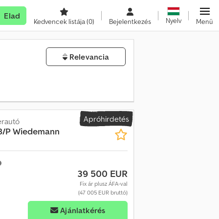
Elad
Nyelv
Kedvencek listája
(0)
Bejelentkezés
Menü
Relevancia
Apróhirdetés
erautó
28/P Wiedemann
39 500 EUR
Fix ár plusz ÁFA-val
(47 005 EUR bruttó)
Ajánlatkérés