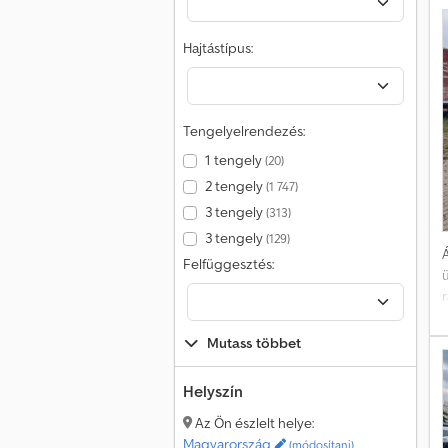
Hajtástípus:
Tengelyelrendezés:
1 tengely
(20)
2 tengely
(1 747)
3 tengely
(313)
3 tengely
(129)
Á
Felfüggesztés:
Mutass többet
k
Helyszín
s
U
Az Ön észlelt helye:
Magyarország
(módosítani)