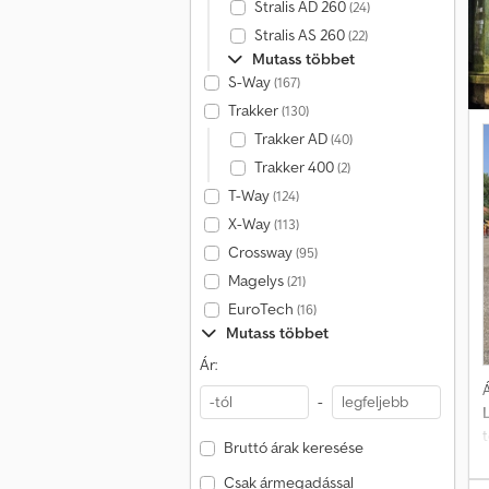
Stralis AD 260
(24)
n
Stralis AS 260
(22)
Mutass többet
S-Way
(167)
Trakker
(130)
Trakker AD
(40)
Trakker 400
(2)
T-Way
(124)
X-Way
(113)
Crossway
(95)
Magelys
(21)
EuroTech
(16)
Mutass többet
Ár:
Á
-
Bruttó árak keresése
Csak ármegadással