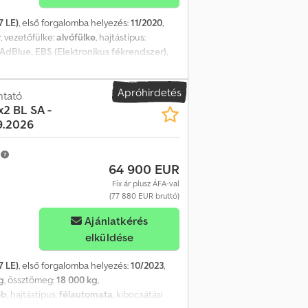
7 LE)
, első forgalomba helyezés:
11/2020
,
r
, vezetőfülke:
alvófülke
, hajtástípus:
AdBlue, EBS (Elektronikus fékrendszer),
központi zár, légkondicionálás,
űrő - Alvófülke - Szerszámosláda =
Apróhirdetés
utó fehér WMAN14ZZ7MY418917 584.782 km
ntató
x2 BL SA -
08 km MAN TGL 12.250 2020 11/2020
9.2026
 Első tengely: kormányozható
g Hasznos teher: 5.590 kg Megengedett
m
64 900 EUR
Fix ár plusz ÁFA-val
(77 880 EUR bruttó)
Ajánlatkérés
elküldése
7 LE)
, első forgalomba helyezés:
10/2023
,
g
, össztömeg:
18 000 kg
,
éb
, hajtástípus:
félautomata
, kibocsátási