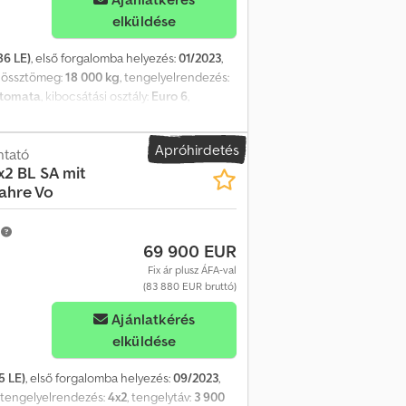
dpfoyqbd Rox Ahhja
elküldése
86 LE)
, első forgalomba helyezés:
01/2023
,
, össztömeg:
18 000 kg
, tengelyelrendezés:
utomata
, kibocsátási osztály:
Euro 6
,
szint, differenciálzár, fedélzeti
 súly: 8173 kg, megengedett össztömeg:
Apróhirdetés
, lassító, digitális menetirányító,
ntató
x2 BL SA mit
abilitásvezérlő rendszer (ESP),
Jahre Vo
zetőülés, vezetői kartámasz,
lítás, MAN Media Truck Advanced, digitális
ektromos ablakemelő, tetőablak, külső
m
69 900 EUR
aszéli tükör, nagylátószögű tükör,
örlámpa, tengelyterhelés kijelző,
Fix ár plusz ÁFA-val
yarodófény, gumibevonatú padló, szigetelt
(83 880 EUR bruttó)
egráció, sebességkorlátozó, tárolórekesz,
Ajánlatkérés
 előzetes értesítés nélkül változtatás
elküldése
7 januárjáig. A jármű helye: TRUCK ON
5 LE)
, első forgalomba helyezés:
09/2023
,
, tengelyelrendezés:
4x2
, tengelytáv:
3 900