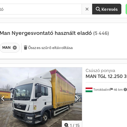
Keresés
Man Nyergesvontató használt eladó
(5 446)
MAN
Összes szűrő eltávolítása
Csúszó ponyva
MAN
TGL 12.250 3
Torokbalint
46 km
1
/
15