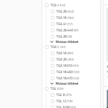
o
TGS
(1 612)
ö
TGS 26
(542)
TGS 18
(364)
k
TGS 41
(117)
TGS 26.440
(97)
TGS 28
(78)
Mutass többet
E
TGX
(1 341)
TGX 18
(891)
a
TGX 26
(293)
TGX 18.510
(151)
Á
TGX 18.460
(123)
TGX 18.470
(123)
Mutass többet
TGL
(524)
TGL 8
(275)
TGL 12
(176)
TGL 8.180
(93)