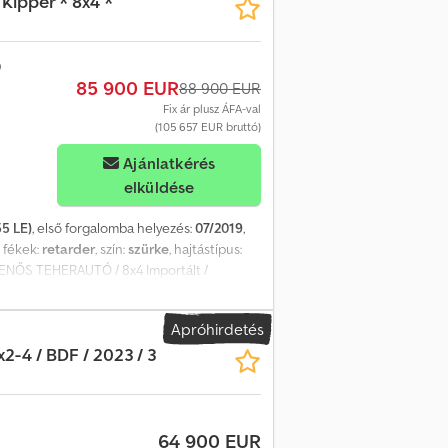
 Kipper * 8x4 *
 ITALIANO SEBASTIAN – POLSKI, DEUTSCH,
tal kapcsolatos ügyintézést vállalunk,
: 13064
85 900 EUR
88 900 EUR
Fix ár plusz ÁFA-val
(105 657 EUR bruttó)
Ajánlatkérés
elküldése
5 LE)
, első forgalomba helyezés:
07/2019
,
, fékek:
retarder
, szín:
szürke
, hajtástípus:
LENŐS TEHERAUTÓ / 8x4 Importált /
 336 000 km FELSZERELTSÉG: - ABS -
ráf TEHERBÍRÁS: 20 000 kg Chjdpfx Ahsyxi
Apróhirdetés
ET: 315/80R22,5 FÜGGEESZTÉS:
2-4 / BDF / 2023 / 3
ENGYEL, NÉMET, OLASZ, ???? LASZLO –
mal együtt) RADEK – ???? Ref. szám: 3992
64 900 EUR