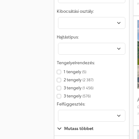
Kibocsátási osztály:
g
Hajtástípus:
e
Tengelyelrendezés:
f
1 tengely
(5)
2 tengely
(2 387)
3 tengely
(1 456)
3 tengely
(576)
Á
Felfüggesztés:
Mutass többet