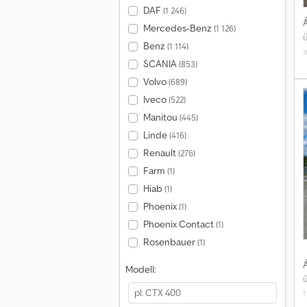
DAF
(1 246)
Á
Mercedes-Benz
(1 126)
Benz
(1 114)
SCANIA
(853)
Volvo
(689)
Iveco
(522)
Manitou
(445)
Linde
(416)
Renault
(276)
Farm
(1)
Hiab
(1)
Phoenix
(1)
Phoenix Contact
(1)
Rosenbauer
(1)
Á
Modell: