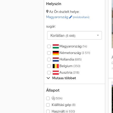
Helyszín
Az Ön észlelt helye:
Magyarország
(módosítani)
sugár:
Korlátlan
(5 446)
Magyarország
(14)
Németország
(3 511)
Á
Hollandia
(685)
Belgium
(350)
Ausztria
(318)
Mutass többet
Állapot
Új
(504)
Kiállítási gép
(8)
Használt
(4 930)