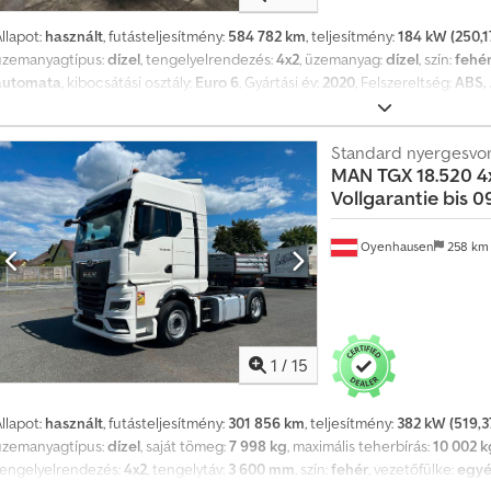
llapot:
használt
, futásteljesítmény:
584 782 km
, teljesítmény:
184 kW (250,1
üzemanyagtípus:
dízel
, tengelyelrendezés:
4x2
, üzemanyag:
dízel
, szín:
fehé
automata
, kibocsátási osztály:
Euro 6
, Gyártási év:
2020
, Felszereltség:
ABS, 
elektronikus stabilitásprogram (ESP), fedélzeti számítógép, koromszűrő, 
tempomat
, = További opciók és felszereltség = - Légrugózás - Részecskesz
Megjegyzések = 3 darab készleten: MAN TGL 12.250 2020 11/2020 Tehera
Standard nyergesvo
MAN
TGX 18.520 4
MAN TGL 12.250 2020 11/2020 Teherautó fehér WMAN14ZZ6MY418987 599.2
Vollgarantie bis 0
Teherautó fehér WMAN14ZZ3MY418901 638.067 km = További információk =
Codeyizumjpfx Ahhsha Motor lökettérfogat: 6.871 cm³ Üres tömeg: 6.400 k
össztömeg: 11.990 kg Műszaki vizsga érvényes: 11/2026-ig
Oyenhausen
258 k
1
/
15
llapot:
használt
, futásteljesítmény:
301 856 km
, teljesítmény:
382 kW (519,3
üzemanyagtípus:
dízel
, saját tömeg:
7 998 kg
, maximális teherbírás:
10 002 k
tengelyelrendezés:
4x2
, tengelytáv:
3 600 mm
, szín:
fehér
, vezetőfülke:
egy