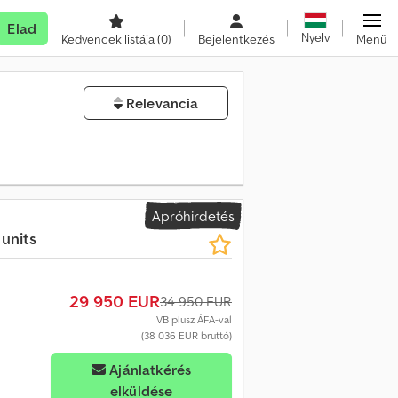
Elad
Nyelv
Kedvencek listája
(0)
Bejelentkezés
Menü
Relevancia
Apróhirdetés
 units
29 950 EUR
34 950 EUR
VB plusz ÁFA-val
(38 036 EUR bruttó)
Ajánlatkérés
elküldése