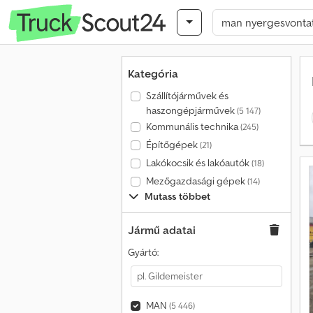
Kategória
Szállítójárművek és
haszongépjárművek
(5 147)
Kommunális technika
(245)
Építőgépek
(21)
Lakókocsik és lakóautók
(18)
Mezőgazdasági gépek
(14)
Mutass többet
Jármű adatai
Gyártó:
MAN
(5 446)