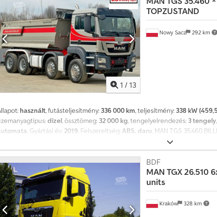
MAN
TGS 35.460 *
FELFÜGGESZTÉS: LAPRUGÓS TELEFON: KUBA – POLSKI, ENGLISH, DEUTSCH,
TOPZUSTAND
ITALIANO, ???? LASZLO – MAGYAR COSTEL – ROMÂN? (Románul minden export
beleértve a rendszámokat is) Cjdpfx Ahjwtwkmjhoha RADEK – ???? Ref. szám
Nowy Sacz
292 km
1
/
13
llapot:
használt
, futásteljesítmény:
336 000 km
, teljesítmény:
338 kW (459,5
üzemanyagtípus:
dízel
, össztömeg:
32 000 kg
, tengelyelrendezés:
3 tengely
automata
, Gyártási év:
2019
, Felszereltség:
ABS, daru
, MAN TGS 35.460 BIL
BALESETMENTES JÓ ÁLLAPOTBAN! GYÁRTÁSI ÉV: 2019 FUTÁSTELJESÍTMÉNY:
Központi zár - Elektromos ablakok - Szervokormány - Indításgátló - Tachog
Tdjhja ÖSSZTÖMEG: 32 000 kg TENGELYTÁV: 190/260/140 cm ABRONCSMÉR
BDF
MAN
TGX 26.510 6x
LAPLEMEZES TEL.: KUBA – LENGYEL, ANGOL, NÉMET, OLASZ SEBASTIAN – L
units
MAGYAR COSTEL – ROMÁN (Minden export ügyintézést elintézünk, rendszám
Kraków
328 km