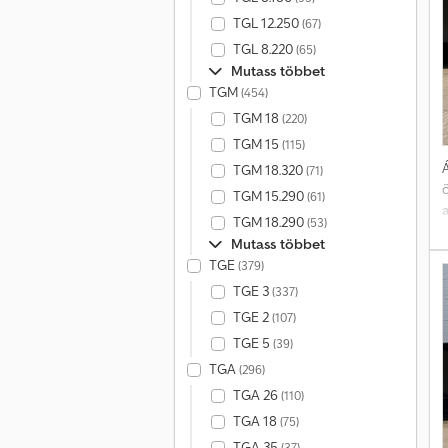
TGL 12.250
(67)
TGL 8.220
(65)
Mutass többet
TGM
(454)
TGM 18
(220)
TGM 15
(115)
Á
TGM 18.320
(71)
TGM 15.290
(61)
TGM 18.290
(53)
Mutass többet
á
TGE
(379)
TGE 3
(337)
E
TGE 2
(107)
TGE 5
(39)
TGA
(296)
TGA 26
(110)
i
TGA 18
(75)
TGA 35
(37)